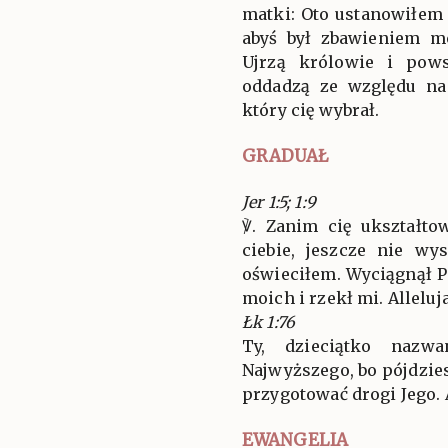
matki: Oto ustanowiłem 
abyś był zbawieniem m
Ujrzą królowie i pows
oddadzą ze względu na 
który cię wybrał.
GRADUAŁ
Jer 1:5; 1:9
℣. Zanim cię ukształt
ciebie, jeszcze nie wy
oświeciłem. Wyciągnął P
moich i rzekł mi. Alleluja
Łk 1:76
Ty, dzieciątko nazwa
Najwyższego, bo pójdzie
przygotować drogi Jego. A
EWANGELIA