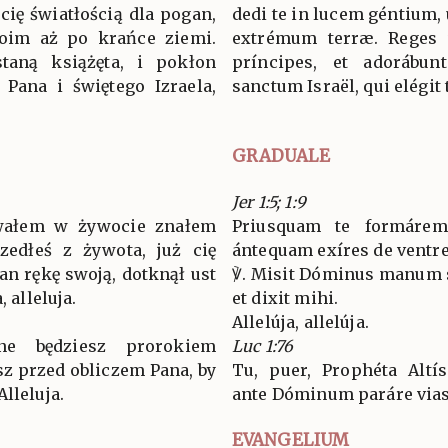
cię światłością dla pogan,
dedi te in lucem géntium, 
oim aż po krańce ziemi.
extrémum terræ. Reges v
taną książęta, i pokłon
príncipes, et adorábu
Pana i świętego Izraela,
sanctum Israël, qui elégit 
GRADUALE
Jer 1:5; 1:9
owałem w żywocie znałem
Priusquam te formárem 
szedłeś z żywota, już cię
ántequam exíres de ventre,
an rękę swoją, dotknął ust
℣. Misit Dóminus manum s
, alleluja.
et dixit mihi.
Allelúja, allelúja.
ne będziesz prorokiem
Luc 1:76
sz przed obliczem Pana, by
Tu, puer, Prophéta Altís
lleluja.
ante Dóminum paráre vias e
EVANGELIUM