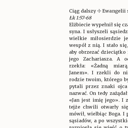
Ciąg dalszy ☩ Ewangelii 
Łk 1:57-68
Elżbiecie wypełnił się c
syna. I usłyszeli sąsied
wielkie miłosierdzie j
wespół z nią. I stało si
aby obrzezać dzieciątko
jego Zachariasza. A 
rzekła: «Żadną miarą
Janem». I rzekli do n
rodzie twoim, którego 
pytali przez znaki ojca
nazwać. On tedy zażądał 
«Jan jest imię jego». I
tejże chwili otwarły si
mówił, wielbiąc Boga. I
sąsiadów, a po wszystki
rozniosła się wieść o 