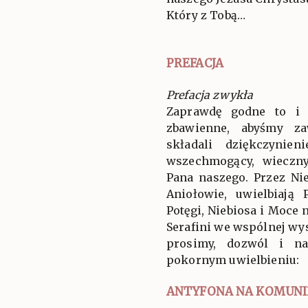
Który z Tobą…
PREFACJA
Prefacja zwykła
Zaprawdę godne to i 
zbawienne, abyśmy za
składali dziękczynien
wszechmogący, wieczny
Pana naszego. Przez Ni
Aniołowie, uwielbiają
Potęgi, Niebiosa i Moce 
Serafini we wspólnej wys
prosimy, dozwól i n
pokornym uwielbieniu:
ANTYFONA NA KOMUNI