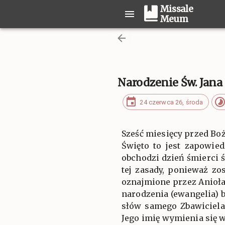
Missale
Meum
Narodzenie Św. Jana 
24 czerwca 26, środa
Sześć miesięcy przed Bo
Święto to jest zapowied
obchodzi dzień śmierci ś
tej zasady, ponieważ zo
oznajmione przez Anioła 
narodzenia (ewangelia) 
słów samego Zbawiciela
Jego imię wymienia się 