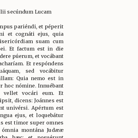
élii secúndum Lucam
mpus pariéndi, et péperit
ni et cognáti ejus, quia
isericórdiam suam cum
 ei. Et factum est in die
dere púerum, et vocábant
acharíam. Et respóndens
uáquam, sed vocábitur
illam: Quia nemo est in
ur hoc nómine. Innuébant
 vellet vocári eum. Et
psit, dicens: Joánnes est
nt univérsi. Apértum est
ingua ejus, et loquebátur
us est timor super omnes
r ómnia montána Judææ
rba hæc: et posuérunt