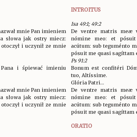
INTROITUS
Isa 49:1; 49:2
 nazwał mnie Pan imieniem
De ventre matris meæ 
a słowa jak ostry miecz:
nómine meo: et pósui
 otoczył i uczynił ze mnie
acútum: sub teguménto ma
pósuit me quasi sagíttam 
Ps 91:2
 Pana i śpiewać imieniu
Bonum est confitéri Dóm
tuo, Altíssime.
Glória Patri…
 nazwał mnie Pan imieniem
De ventre matris meæ 
a słowa jak ostry miecz:
nómine meo: et pósui
 otoczył i uczynił ze mnie
acútum: sub teguménto ma
pósuit me quasi sagíttam 
ORATIO