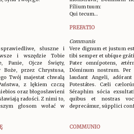
Fílium tuum:
Qui tecum…
PREFATIO
Communis
sprawiedliwe, słuszne i
Vere dignum et justum est
wsze i wszędzie Tobie
tibi semper et ubíque grát
ie, Panie, Ojcze Święty,
Pater omnípotens, ætér
 Boże, przez Chrystusa,
Dóminum nostrum. Per
ego Twój majestat chwalą
laudant Angeli, adórant
 Państwa, z lękiem czczą
Potestátes. Cæli cælorú
niebios oraz błogosławieni
Séraphim sócia exsultat
ławiają radości. Z nimi to,
quibus et nostras voc
aszym głosom wołać w
deprecámur, súpplici conf
Ę
COMMUNIO