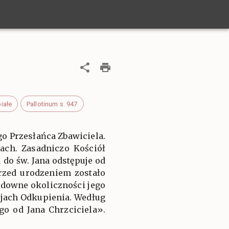
iałe
Pallotinum s. 947
o Przesłańca Zbawiciela.
iach. Zasadniczo Kościół
 do św. Jana odstępuje od
przed urodzeniem zostało
Cudowne okoliczności jego
ejach Odkupienia. Według
o od Jana Chrzciciela».