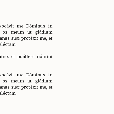
vocávit me Dóminus in
t os meum ut gládium
nus suæ protéxit me, et
eléctam.
ino: et psállere nómini
vocávit me Dóminus in
t os meum ut gládium
nus suæ protéxit me, et
eléctam.