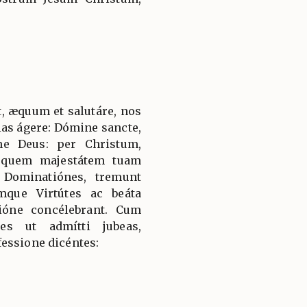
, æquum et salutáre, nos
ias ágere: Dómine sancte,
ne Deus: per Christum,
 quem majestátem tuam
 Dominatiónes, tremunt
mque Virtútes ac beáta
ióne concélebrant. Cum
es ut admítti jubeas,
essione dicéntes: