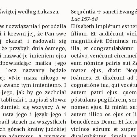
świętej według Łukasza.
Sequéntia ☩ sancti Evang
Luc 1:57-68
zas rozwiązania i porodziła
Elísabeth implétum est te
zi i krewni jej, że Pan swe
fílium. Et audiérunt vicí
ej okazał, i radowali się
magnificávit Dóminus m
ę, że przybyli dnia ósmego,
illa, et congratulabántur
 i nazwać je imieniem ojca
octávo, venérunt circumcí
odpowiadając matka jego
eum nómine patris sui Z
, lecz nazwany będzie
mater ejus, dixit: Neq
iej: «Nie masz nikogo w
Joánnes. Et dixérunt ad 
by zwano tym imieniem». I
cognatióne tua, qui vocét
 jego, jak by go zechciał
autem patri ejus, quem
tabliczki i napisał słowa:
póstulans pugillárem, scri
 zdumieli się wszyscy. A w
nomen ejus. Et miráti su
ę usta jego i język jego i
autem illico os ejus et l
 padł strach na wszystkich
benedícens Deum. Et fact
ch górach krainy judzkiej
vicínos eórum: et supe
tym zdarzeniu. A wszyscy,
divulgabántur ómnia ve