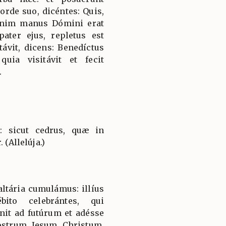
orde suo, dicéntes: Quis,
tenim manus Dómini erat
pater ejus, repletus est
távit, dicens: Benedíctus
uia visitávit et fecit
.
t: sicut cedrus, quæ in
 (Allelúja.)
ltária cumulámus: illíus
bito celebrántes, qui
nit ad futúrum et adésse
strum Jesum Christum,