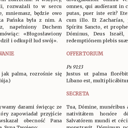
li, rozważali to w sercu
omnes, qui audíerant in c
e, mniemasz, będzie owo
putas, puer iste erit? E
ka Pańska była z nim. A
cum illo. Et Zacharías, 
sz, napełniony Duchem
Spíritu Sancto, et prophe
 mówiąc: «Błogosławiony
Dóminus, Deus Israël, q
dził i odkupił lud swój».
redemptiónem plebis suæ
WANIE
OFFERTORIUM
Ps 91:13
 jak palma, rozrośnie się
Justus ut palma florébi
úja.)
Líbano est, multiplicábitur.
SECRETA
rywamy darami święcąc ze
Tua, Dómine, munéribus a
tóry zapowiadał przyjście
nativitátem honóre dé
wskazał obecność Pana
Salvatórem mundi et céci
a, Syna Twojego:
monstravit, Dóminum no