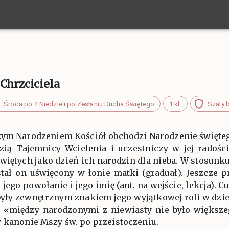
Chrzciciela
Środa po 4 Niedzieli po Zesłaniu Ducha Świętego
1 kl.
Szaty b
żym Narodzeniem Kościół obchodzi Narodzenie święteg
zią Tajemnicy Wcielenia i uczestniczy w jej radośc
więtych jako dzień ich narodzin dla nieba. W stosunku
stał on uświęcony w łonie matki (graduał). Jeszcze 
jego powołanie i jego imię (ant. na wejście, lekcja). 
były zewnętrznym znakiem jego wyjątkowej roli w dzi
 «między narodzonymi z niewiasty nie było większeg
w kanonie Mszy św. po przeistoczeniu.