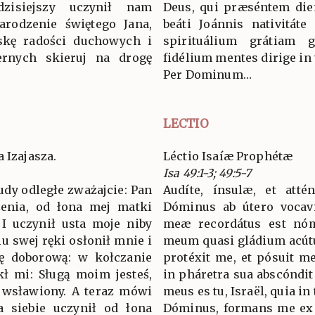
zisiejszy uczynił nam
Deus, qui præséntem die
rodzenie świętego Jana,
beáti Joánnis nativitáte 
skę radości duchowych i
spirituálium grátiam
ernych skieruj na drogę
fidélium mentes dirige in
Per Dominum…
LECTIO
 Izajasza.
Léctio Isaíæ Prophétæ
Isa 49:1-3; 49:5-7
ludy odległe zważajcie: Pan
Audíte, ínsulæ, et attén
enia, od łona mej matki
Dóminus ab útero vocavi
 I uczynił usta moje niby
meæ recordátus est nóm
u swej ręki osłonił mnie i
meum quasi gládium acút
łę doborową: w kołczanie
protéxit me, et pósuit me
kł mi: Sługą moim jesteś,
in pháretra sua abscóndit 
ę wsławiony. A teraz mówi
meus es tu, Israël, quia in 
a siebie uczynił od łona
Dóminus, formans me ex ú