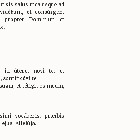
ut sis salus mea usque ad
idébunt, et consúrgent
nt propter Dominum et
te.
in útero, novi te: et
 santificávi te.
uam, et tétigit os meum,
simi vocáberis: præíbis
jus. Allelúja.