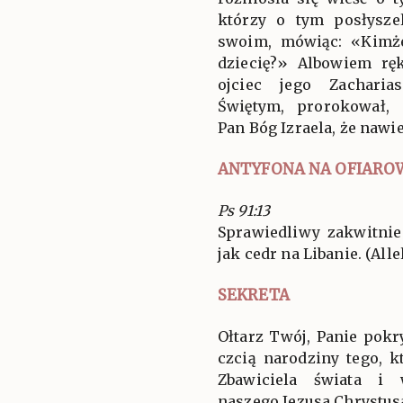
którzy o tym posłysze
swoim, mówiąc: «Kimż
dziecię?» Albowiem rę
ojciec jego Zacharia
Świętym, prorokował,
Pan Bóg Izraela, że nawie
ANTYFONA NA OFIARO
Ps 91:13
Sprawiedliwy zakwitnie
jak cedr na Libanie. (Allel
SEKRETA
Ołtarz Twój, Panie pok
czcią narodziny tego, k
Zbawiciela świata i 
naszego Jezusa Chrystus