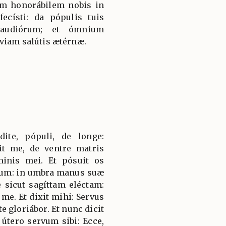
m honorábilem nobis in
fecísti: da pópulis tuis
 gaudiórum; et ómnium
 viam salútis ætérnæ.
dite, pópuli, de longe:
t me, de ventre matris
inis mei. Et pósuit os
um: in umbra manus suæ
 sicut sagíttam eléctam:
me. Et dixit mihi: Servus
te gloriábor. Et nunc dicit
tero servum sibi: Ecce,