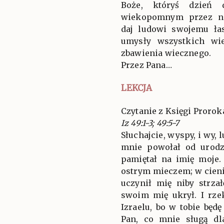
Boże, któryś dzień d
wiekopomnym przez na
daj ludowi swojemu ła
umysły wszystkich wi
zbawienia wiecznego.
Przez Pana…
LEKCJA
Czytanie z Księgi Proroka
Iz 49:1-3; 49:5-7
Słuchajcie, wyspy, i wy, 
mnie powołał od urodz
pamiętał na imię moje.
ostrym mieczem; w cieni
uczynił mię niby strza
swoim mię ukrył. I rze
Izraelu, bo w tobie będ
Pan, co mnie sługą dl