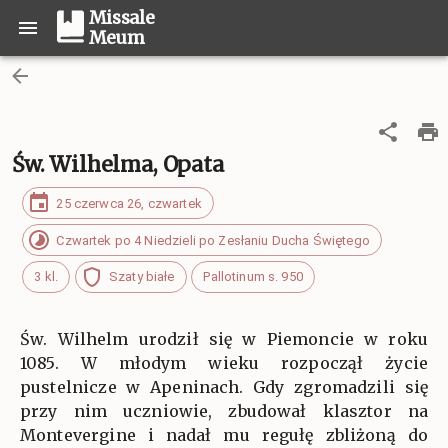
Missale
Meum
Św. Wilhelma, Opata
25 czerwca 26, czwartek
Czwartek po 4 Niedzieli po Zesłaniu Ducha Świętego
3 kl.
Szaty białe
Pallotinum s. 950
Św. Wilhelm urodził się w Piemoncie w roku
1085. W młodym wieku rozpoczął życie
pustelnicze w Apeninach. Gdy zgromadzili się
przy nim uczniowie, zbudował klasztor na
Montevergine i nadał mu regułę zbliżoną do