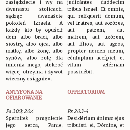
zasiądziecie i wy na
judicántes duódecim
dwunastu stolicach,
tribus Israël. Et omnis,
sądząc dwanaście
qui relíquerit domum,
pokoleń Izraela. A
vel fratres, aut soróres,
każdy, kto by opuścił
aut patrem, aut
dom albo braci, albo
matrem, aut uxórem,
siostry, albo ojca, albo
aut fílios, aut agros,
matkę, albo żonę, albo
propter nomen meum,
synów, albo rolę dla
céntuplum accípiet, et
imienia mego, stokroć
vitam ætérnam
więcej otrzyma i żywot
possidébit.
wieczny osiągnie».
ANTYFONA NA
OFFERTORIUM
OFIAROWANIE
Ps 20:3; 20:4
Ps 20:3-4
Spełniłeś pragnienie
Desidérium ánimæ ejus
jego serca, Panie,
tribuísti ei, Dómine, et