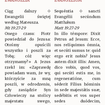
EWANGELIA
EVANGELIUM
Ciąg dalszy ☩
Sequéntia ☩ sancti
Ewangelii świętej
Evangélii secúndum
według Mateusza.
Matthǽum
Mt 19:27-29
Matt 19:27-29
Onego czasu: Piotr
In illo témpore: Dixit
powiedział do Jezusa:
Petrus ad Jesum: Ecce,
Otośmy opuścili
nos relíquimus ómnia,
wszystko i poszli za
et secúti sumus te: quid
Tobą; cóż więc
ergo erit nobis? Jesus
otrzymamy?» A Jezus
autem dixit illis: Amen,
rzekł im: «Zaprawdę
dico vobis, quod vos,
powiadam wam, że wy,
qui secúti estis me, in
którzyście za mną
regeneratióne, cum
poszli, w odrodzeniu,
séderit Fílius hóminis
gdy zasiądzie Syn
in sede majestátis suæ,
Człowieczy na stolicy
sedébitis et vos super
majestatu swego,
sedes duódecim,