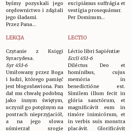
byśmy pozyskali jego
excipiámus suffrágia et
orędownictwo i zdążali
vestígia prosequámur.
jego śladami.
Per Dominum…
Przez Pana…
LEKCJA
LECTIO
Czytanie z Księgi
Léctio libri Sapiéntiæ
Syracydesa.
Eccli 45:1-6
Syr 45:1-6
Diléctus Deo et
Umiłowany przez Boga
homínibus, cujus
i ludzi, którego pamięć
memória in
jest błogosławiona. Pan
benedictióne est.
dał mu chwałę podobną
Símilem illum fecit in
jako innym świętym,
glória sanctórum, et
uczynił go potężnym na
magnificávit eum in
postrach nieprzyjaciół,
timóre inimicórum, et
a na jego słowa
in verbis suis monstra
uśmierzał srogie
placávit. Glorificávit