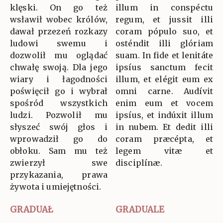
klęski. On go też
illum in conspéctu
wsławił wobec królów,
regum, et jussit illi
dawał przezeń rozkazy
coram pópulo suo, et
ludowi swemu i
osténdit illi glóriam
dozwolił mu oglądać
suam. In fide et lenitáte
chwałę swoją. Dla jego
ipsíus sanctum fecit
wiary i łagodności
illum, et elégit eum ex
poświęcił go i wybrał
omni carne. Audívit
spośród wszystkich
enim eum et vocem
ludzi. Pozwolił mu
ipsíus, et indúxit illum
słyszeć swój głos i
in nubem. Et dedit illi
wprowadził go do
coram præcépta, et
obłoku. Sam mu też
legem vitæ et
zwierzył swe
disciplínæ.
przykazania, prawa
żywota i umiejętności.
GRADUAŁ
GRADUALE