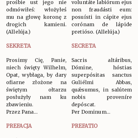
prośbie ust jego nie
voluntáte labiórum ejus
odmówiłeś: włożyłeś
non fraudásti eum:
mu na głowę koronę z
posuísti in cápite ejus
drogich kamieni.
corónam de lápide
(Allelúja.)
pretióso. (Allelúja.)
SEKRETA
SECRETA
Prosimy Cię, Panie,
Sacris altáribus,
niech święty Wilhelm,
Dómine, hóstias
Opat, wybłaga, by dary
superpósitas sanctus
ofiarne złożone na
Guliélmi Abbas,
świętym ołtarzu
quǽsumus, in salútem
posłużyły nam ku
nobis proveníre
zbawieniu.
depóscat.
Przez Pana…
Per Dominum…
PREFACJA
PREFATIO