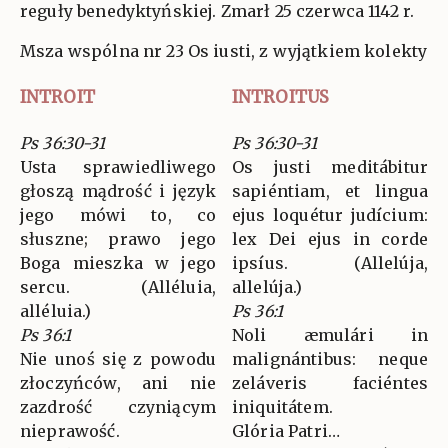
reguły benedyktyńskiej. Zmarł 25 czerwca 1142 r.
Msza wspólna nr 23 Os iusti, z wyjątkiem kolekty
INTROIT
INTROITUS
Ps 36:30-31
Ps 36:30-31
Usta sprawiedliwego
Os justi meditábitur
głoszą mądrość i język
sapiéntiam, et lingua
jego mówi to, co
ejus loquétur judícium:
słuszne; prawo jego
lex Dei ejus in corde
Boga mieszka w jego
ipsíus. (Allelúja,
sercu. (Alléluia,
allelúja.)
alléluia.)
Ps 36:1
Ps 36:1
Noli æmulári in
Nie unoś się z powodu
malignántibus: neque
złoczyńców, ani nie
zeláveris faciéntes
zazdrość czyniącym
iniquitátem.
nieprawość.
Glória Patri…