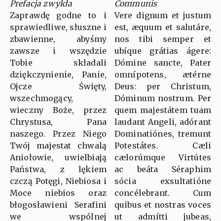
Prefacja zwykła
Communis
Zaprawdę godne to i
Vere dignum et justum
sprawiedliwe, słuszne i
est, æquum et salutáre,
zbawienne, abyśmy
nos tibi semper et
zawsze i wszędzie
ubíque grátias ágere:
Tobie składali
Dómine sancte, Pater
dziękczynienie, Panie,
omnípotens, ætérne
Ojcze Święty,
Deus: per Christum,
wszechmogący,
Dóminum nostrum. Per
wieczny Boże, przez
quem majestátem tuam
Chrystusa, Pana
laudant Angeli, adórant
naszego. Przez Niego
Dominatiónes, tremunt
Twój majestat chwalą
Potestátes. Cæli
Aniołowie, uwielbiają
cælorúmque Virtútes
Państwa, z lękiem
ac beáta Séraphim
czczą Potęgi, Niebiosa i
sócia exsultatióne
Moce niebios oraz
concélebrant. Cum
błogosławieni Serafini
quibus et nostras voces
we wspólnej
ut admítti jubeas,