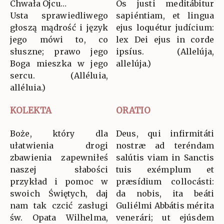
Chwała Ojcu…
Os justi meditábitur
Usta sprawiedliwego
sapiéntiam, et lingua
głoszą mądrość i język
ejus loquétur judícium:
jego mówi to, co
lex Dei ejus in corde
słuszne; prawo jego
ipsíus. (Allelúja,
Boga mieszka w jego
allelúja.)
sercu. (Alléluia,
alléluia.)
KOLEKTA
ORATIO
Boże, który dla
Deus, qui infirmitáti
ułatwienia drogi
nostræ ad teréndam
zbawienia zapewniłeś
salútis viam in Sanctis
naszej słabości
tuis exémplum et
przykład i pomoc w
præsídium collocásti:
swoich Świętych, daj
da nobis, ita beáti
nam tak czcić zasługi
Guliélmi Abbátis mérita
św. Opata Wilhelma,
venerári; ut ejúsdem