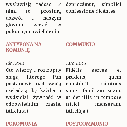
wysławiają radości. Z
deprecámur, súpplici
nimi to, prosimy,
confessione dicéntes:
dozwól i naszym
głosom wołać w
pokornym uwielbieniu:
ANTYFONA NA
COMMUNIO
KOMUNIĘ
Łk 12:42
Luc 12:42
Oto wierny i roztropny
Fidélis servus et
sługa, którego Pan
prudens, quem
postanowił nad swoją
constítuit dóminus
czeladzią, by każdemu
super famíliam suam:
wydzielał żywność w
ut det illis in témpore
odpowiednim czasie.
trítici mensúram.
(Alleluia.)
(Allelúja.)
POKOMUNIA
POSTCOMMUNIO