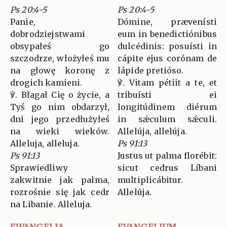
Ps 20:4-5
Ps 20:4-5
Panie,
Dómine, prævenísti
dobrodziejstwami
eum in benedictiónibus
obsypałeś go
dulcédinis: posuísti in
szczodrze, włożyłeś mu
cápite ejus corónam de
na głowę koronę z
lápide pretióso.
drogich kamieni.
℣. Vitam pétiit a te, et
℣. Błagał Cię o życie, a
tribuísti ei
Tyś go nim obdarzył,
longitúdinem diérum
dni jego przedłużyłeś
in sǽculum sǽculi.
na wieki wieków.
Allelúja, allelúja.
Alleluja, alleluja.
Ps 91:13
Ps 91:13
Justus ut palma florébit:
Sprawiedliwy
sicut cedrus Líbani
zakwitnie jak palma,
multiplicábitur.
rozrośnie się jak cedr
Allelúja.
na Libanie. Alleluja.