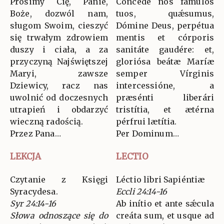
Prosimy Cię, Panie,
Concéde nos fámulos
Boże, dozwól nam,
tuos, quǽsumus,
sługom Swoim, cieszyć
Dómine Deus, perpétua
się trwałym zdrowiem
mentis et córporis
duszy i ciała, a za
sanitáte gaudére: et,
przyczyną Najświętszej
gloriósa beátæ Maríæ
Maryi, zawsze
semper Vírginis
Dziewicy, racz nas
intercessióne, a
uwolnić od doczesnych
præsénti liberári
utrapień i obdarzyć
tristítia, et ætérna
wieczną radością.
pérfrui lætítia.
Przez Pana…
Per Dominum…
LEKCJA
LECTIO
Czytanie z Księgi
Léctio libri Sapiéntiæ
Syracydesa.
Eccli 24:14-16
Syr 24:14-16
Ab inítio et ante sǽcula
Słowa odnoszące się do
creáta sum, et usque ad