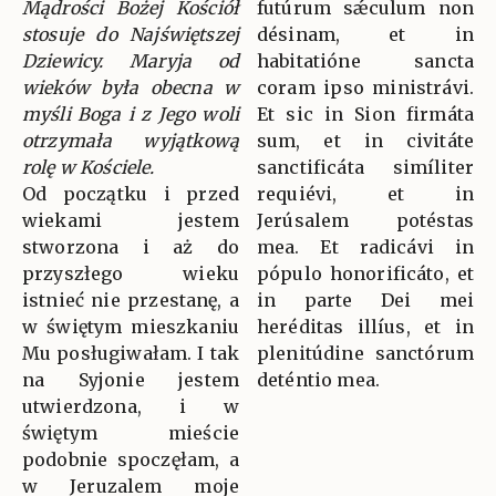
Mądrości Bożej Kościół
futúrum sǽculum non
stosuje do Najświętszej
désinam, et in
Dziewicy. Maryja od
habitatióne sancta
wieków była obecna w
coram ipso ministrávi.
myśli Boga i z Jego woli
Et sic in Sion firmáta
otrzymała wyjątkową
sum, et in civitáte
rolę w Kościele.
sanctificáta simíliter
Od początku i przed
requiévi, et in
wiekami jestem
Jerúsalem potéstas
stworzona i aż do
mea. Et radicávi in
przyszłego wieku
pópulo honorificáto, et
istnieć nie przestanę, a
in parte Dei mei
w świętym mieszkaniu
heréditas illíus, et in
Mu posługiwałam. I tak
plenitúdine sanctórum
na Syjonie jestem
deténtio mea.
utwierdzona, i w
świętym mieście
podobnie spoczęłam, a
w Jeruzalem moje