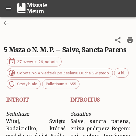
Missale
Meum
5 Msza o N. M. P. – Salve, Sancta Parens
27 czerwca 26, sobota
Sobota po 4 Niedzieli po Zesłaniu Ducha Świętego
4 kl.
Szaty białe
Pallotinum s. 655
INTROIT
INTROITUS
Seduliusz
Sedulius
Witaj, Święta
Salve, sancta parens,
Rodzicielko, któraś
eníxa puérpera Regem:
wydała na świat Króla,
qui cælum terrámque