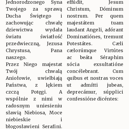
Jednorodzonego Syna
effúdit, Jesum
Twojego za sprawą
Christum, Dóminum
Ducha Świętego i
nostrum. Per quem
zachowując chwałę
majestátem tuam
dziewictwa wydała
laudant Angeli, adórant
światu światłość
Dominatiónes, tremunt
przedwieczną, Jezusa
Potestátes. Cæli
Chrystusa, Pana
cælorúmque Virtútes
naszego.
ac beáta Séraphim
Przez Niego majestat
sócia exsultatióne
Twój chwalą
concélebrant. Cum
Aniołowie, uwielbiają
quibus et nostras voces
Państwa, z lękiem
ut admítti jubeas,
czczą Potęgi. A
deprecámur, súpplici
wspólnie z nimi w
confessióne dicéntes:
radosnym uniesieniu
sławią Niebiosa, Moce
niebieskie i
błogosławieni Serafini.