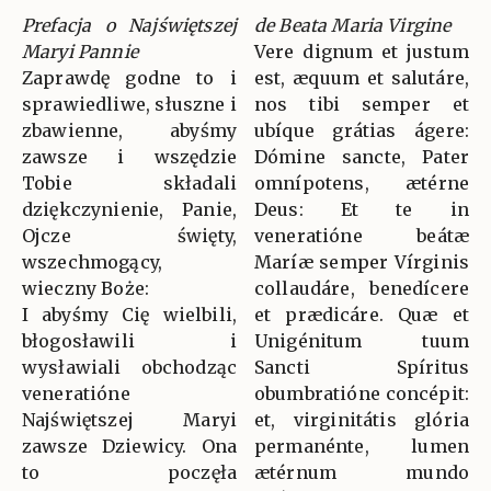
Prefacja o Najświętszej
de Beata Maria Virgine
Maryi Pannie
Vere dignum et justum
Zaprawdę godne to i
est, æquum et salutáre,
sprawiedliwe, słuszne i
nos tibi semper et
zbawienne, abyśmy
ubíque grátias ágere:
zawsze i wszędzie
Dómine sancte, Pater
Tobie składali
omnípotens, ætérne
dziękczynienie, Panie,
Deus: Et te in
Ojcze święty,
veneratióne beátæ
wszechmogący,
Maríæ semper Vírginis
wieczny Boże:
collaudáre, benedícere
I abyśmy Cię wielbili,
et prædicáre. Quæ et
błogosławili i
Unigénitum tuum
wysławiali obchodząc
Sancti Spíritus
veneratióne
obumbratióne concépit:
Najświętszej Maryi
et, virginitátis glória
zawsze Dziewicy. Ona
permanénte, lumen
to poczęła
ætérnum mundo