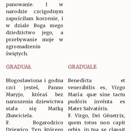
panowanie. I w
narodzie czcigodnym
zapuściłam korzenie, i
w dziale Boga mego
dziedzictwo jego, a
przebywanie moje w
zgromadzeniu
świętych.
GRADUAŁ
GRADUALE
Błogosławiona i godna
Benedícta et
czci jesteś, Panno
venerábilis es, Virgo
Maryjo, któraś bez
María: quæ sine tactu
naruszenia dziewictwa
pudóris invénta es
stała się Matką
Mater Salvatóris.
Zbawiciela.
℣. Virgo, Dei Génetrix,
℣. Bogarodzico
quem totus non capit
Dziewico, Ten, którego
orbis, in tua se clausit