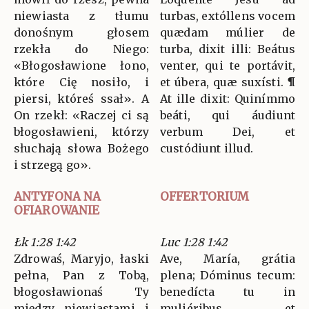
niewiasta z tłumu
turbas, extóllens vocem
donośnym głosem
quædam múlier de
rzekła do Niego:
turba, dixit illi: Beátus
«Błogosławione łono,
venter, qui te portávit,
które Cię nosiło, i
et úbera, quæ suxísti. ¶
piersi, któreś ssał». A
At ille dixit: Quinímmo
On rzekł: «Raczej ci są
beáti, qui áudiunt
błogosławieni, którzy
verbum Dei, et
słuchają słowa Bożego
custódiunt illud.
i strzegą go».
ANTYFONA NA
OFFERTORIUM
OFIAROWANIE
Łk 1:28 1:42
Luc 1:28 1:42
Zdrowaś, Maryjo, łaski
Ave, María, grátia
pełna, Pan z Tobą,
plena; Dóminus tecum:
błogosławionaś Ty
benedícta tu in
między niewiastami i
muliéribus, et