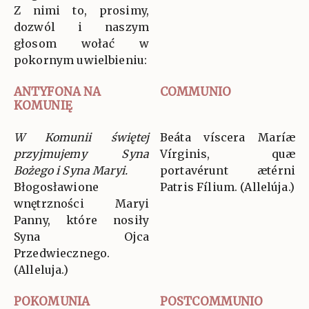
Z nimi to, prosimy,
dozwól i naszym
głosom wołać w
pokornym uwielbieniu:
ANTYFONA NA
COMMUNIO
KOMUNIĘ
W Komunii świętej
Beáta víscera Maríæ
przyjmujemy Syna
Vírginis, quæ
Bożego i Syna Maryi.
portavérunt ætérni
Błogosławione
Patris Fílium. (Allelúja.)
wnętrzności Maryi
Panny, które nosiły
Syna Ojca
Przedwiecznego.
(Alleluja.)
POKOMUNIA
POSTCOMMUNIO