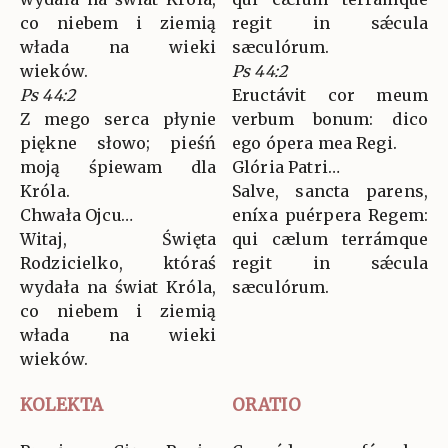
co niebem i ziemią
regit in sǽcula
włada na wieki
sæculórum.
wieków.
Ps 44:2
Ps 44:2
Eructávit cor meum
Z mego serca płynie
verbum bonum: dico
piękne słowo; pieśń
ego ópera mea Regi.
moją śpiewam dla
Glória Patri…
Króla.
Salve, sancta parens,
Chwała Ojcu…
eníxa puérpera Regem:
Witaj, Święta
qui cælum terrámque
Rodzicielko, któraś
regit in sǽcula
wydała na świat Króla,
sæculórum.
co niebem i ziemią
włada na wieki
wieków.
KOLEKTA
ORATIO