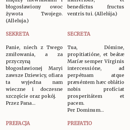
błogosławiony owoc
benedíctus fructus
żywota Twojego.
ventris tui. (Allelúja.)
(Alleluja.)
SEKRETA
SECRETA
Panie, niech z Twego
Tua, Dómine,
zmiłowania, a za
propitiatióne, et beátæ
przyczyną
Maríæ semper Vírginis
błogosławionej Maryi
intercessióne, ad
zawsze Dziewicy, ofiara
perpétuam atque
ta wyjedna nam
præséntem hæc oblátio
wieczne i doczesne
nobis profíciat
szczęście oraz pokój.
prosperitátem et
Przez Pana…
pacem.
Per Dominum…
PREFACJA
PREFATIO