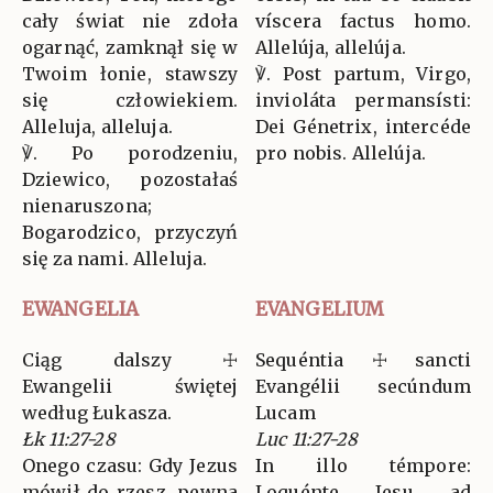
cały świat nie zdoła
víscera factus homo.
ogarnąć, zamknął się w
Allelúja, allelúja.
Twoim łonie, stawszy
℣. Post partum, Virgo,
się człowiekiem.
invioláta permansísti:
Alleluja, alleluja.
Dei Génetrix, intercéde
℣. Po porodzeniu,
pro nobis. Allelúja.
Dziewico, pozostałaś
nienaruszona;
Bogarodzico, przyczyń
się za nami. Alleluja.
EWANGELIA
EVANGELIUM
Ciąg dalszy ☩
Sequéntia ☩ sancti
Ewangelii świętej
Evangélii secúndum
według Łukasza.
Lucam
Łk 11:27-28
Luc 11:27-28
Onego czasu: Gdy Jezus
In illo témpore:
mówił do rzesz, pewna
Loquénte Jesu ad