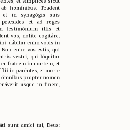
entes, et símplices sicut
ab homínibus. Tradent
 et in synagógis suis
d præsides et ad reges
 testimónium illis et
nt vos, nolíte cogitáre,
i: dábitur enim vobis in
. Non enim vos estis, qui
tris vestri, qui lóquitur
ter fratrem in mortem, et
fílii in paréntes, et morte
dio ómnibus propter nomen
ráverit usque in finem,
i sunt amíci tui, Deus: