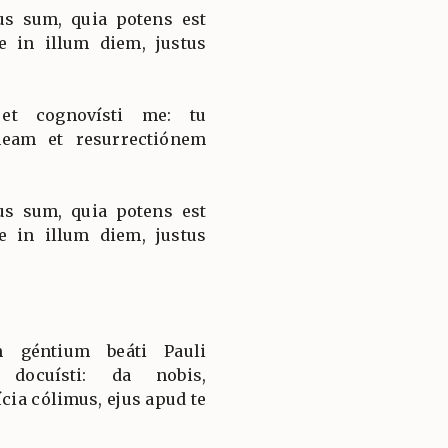
tus sum, quia potens est
 in illum diem, justus
et cognovísti me: tu
eam et resurrectiónem
tus sum, quia potens est
 in illum diem, justus
m géntium beáti Pauli
e docuísti: da nobis,
cia cólimus, ejus apud te