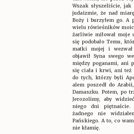
Wszak słyszeliście, ja
judaizmie, że nad miar
Boży i burzyłem go. A 
wielu rówieśników moi
żarliwie miłował moje 
się podobało Temu, któ
matki mojej i wezwał
objawił Syna swego w
między poganami, ani p
się ciała i krwi, ani te
do tych, którzy byli A
alem poszedł do Arabi
Damaszku. Potem, po tr
Jerozolimy, aby widzie
niego dni piętnaście
żadnego nie widziałe
Pańskiego. A to, co wam
nie kłamię.