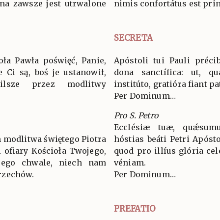
 na zawsze jest utrwalone
nimis confortátus est pri
SECRETA
ła Pawła poświęć, Panie,
Apóstoli tui Pauli préci
 Ci są, boś je ustanowił,
dona sanctífica: ut, q
lsze przez modlitwy
institúto, gratióra fiant p
Per Dominum…
Pro S. Petro
Ecclésiæ tuæ, quǽsum
h modlitwa świętego Piotra
hóstias beáti Petri Apóst
i ofiary Kościoła Twojego,
quod pro illíus glória ce
ego chwale, niech nam
véniam.
rzechów.
Per Dominum…
PREFATIO