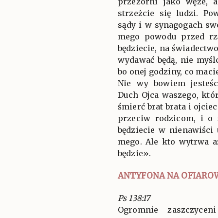
przezorni jako węże, a
strzeżcie się ludzi. 
sądy i w synagogach sw
mego powodu przed rz
będziecie, na świadectw
wydawać będą, nie myślc
bo onej godziny, co mac
Nie wy bowiem jesteśc
Duch Ojca waszego, któ
śmierć brat brata i ojci
przeciw rodzicom, i o 
będziecie w nienawiści
mego. Ale kto wytrwa a
będzie».
ANTYFONA NA OFIARO
Ps 138:17
Ogromnie zaszczyce