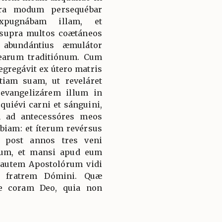
pra modum persequébar
xpugnábam illam, et
 supra multos coætáneos
abundántius æmulátor
earum traditiónum. Cum
egregávit ex útero matris
tiam suam, ut reveláret
evangelizárem illum in
quiévi carni et sánguini,
 ad antecessóres meos
ábiam: et íterum revérsus
 post annos tres veni
rum, et mansi apud eum
 autem Apostolórum vidi
m fratrem Dómini. Quæ
ce coram Deo, quia non