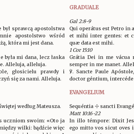
GRADUALE
Gal 2:8-9
e był sprawcą apostolstwa
Qui operátus est Petro in 
mnie apostolstwo wśród
et mihi inter gentes: et 
żą, która mi jest dana.
quæ data est mihi.
1 Cor 15:10
e była mi dana, lecz łaska
Grátia Dei in me vácua n
 Alleluja, alleluja.
semper in me manet. Allelú
ole, głosicielu prawdy i
℣. Sancte Paule Apóstole,
yń się za nami. Alleluja.
doctor géntium, intercéde 
EVANGELIUM
świętej według Mateusza.
Sequéntia ☩ sancti Evan
Matt 10:16-22
us uczniom swoim: «Oto ja
In illo témpore: Dixit Jes
iędzy wilki: bądźcie więc
ego mitto vos sicut oves 