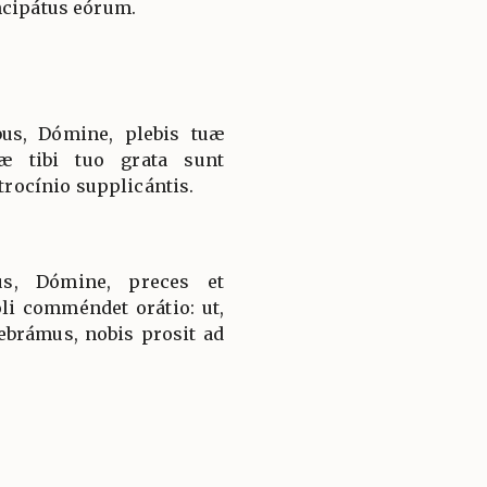
ncipátus eórum.
bus, Dómine, plebis tuæ
uæ tibi tuo grata sunt
atrocínio supplicántis.
us, Dómine, preces et
oli comméndet orátio: ut,
lebrámus, nobis prosit ad