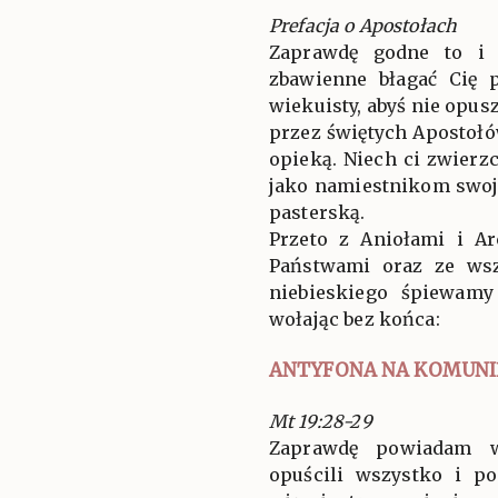
Prefacja o Apostołach
Zaprawdę godne to i 
zbawienne błagać Cię p
wiekuisty, abyś nie opus
przez świętych Apostołó
opieką. Niech ci zwierz
jako namiestnikom swoje
pasterską.
Przeto z Aniołami i A
Państwami oraz ze ws
niebieskiego śpiewam
wołając bez końca:
ANTYFONA NA KOMUNI
Mt 19:28-29
Zaprawdę powiadam w
opuścili wszystko i po