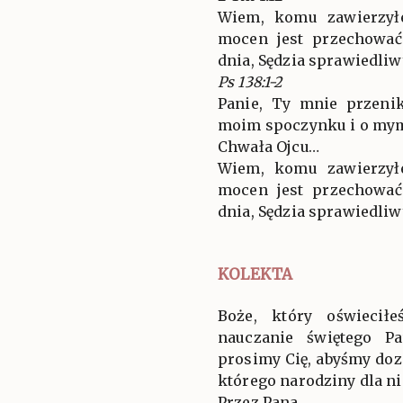
Wiem, komu zawierzył
mocen jest przechowa
dnia, Sędzia sprawiedliw
Ps 138:1-2
Panie, Ty mnie przeni
moim spoczynku i o mym
Chwała Ojcu…
Wiem, komu zawierzył
mocen jest przechowa
dnia, Sędzia sprawiedliw
KOLEKTA
Boże, który oświecił
nauczanie świętego P
prosimy Cię, abyśmy doz
którego narodziny dla n
Przez Pana…