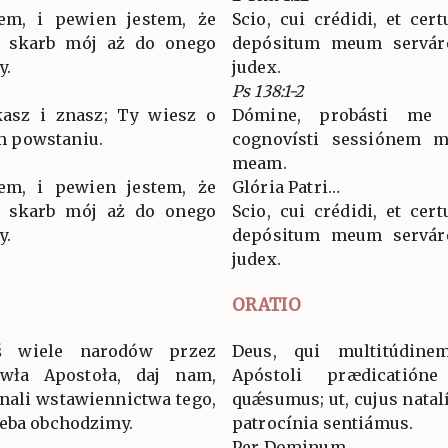
em, i pewien jestem, że
Scio, cui crédidi, et cer
ć skarb mój aż do onego
depósitum meum serváre
y.
judex.
Ps 138:1-2
kasz i znasz; Ty wiesz o
Dómine, probásti me 
 powstaniu.
cognovísti sessiónem m
meam.
em, i pewien jestem, że
Glória Patri…
ć skarb mój aż do onego
Scio, cui crédidi, et cer
y.
depósitum meum serváre
judex.
ORATIO
eś wiele narodów przez
Deus, qui multitúdine
awła Apostoła, daj nam,
Apóstoli prædicatión
nali wstawiennictwa tego,
quǽsumus; ut, cujus natalí
ieba obchodzimy.
patrocínia sentiámus.
Per Dominum…