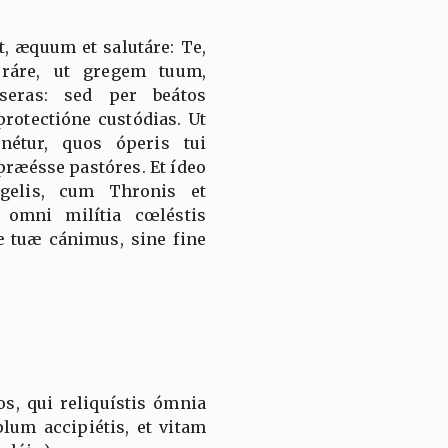
, æquum et salutáre: Te,
oráre, ut gregem tuum,
seras: sed per beátos
rotectióne custódias. Ut
nétur, quos óperis tui
præésse pastóres. Et ídeo
gelis, cum Thronis et
omni milítia cœléstis
 tuæ cánimus, sine fine
s, qui reliquístis ómnia
plum accipiétis, et vitam