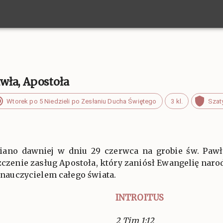
wła, Apostoła
Wtorek po 5 Niedzieli po Zesłaniu Ducha Świętego
3 kl.
Szat
iano dawniej w dniu 29 czerwca na grobie św. Pawł
czenie zasług Apostoła, który zaniósł Ewangelię narod
ę nauczycielem całego świata.
INTROITUS
2 Tim 1:12