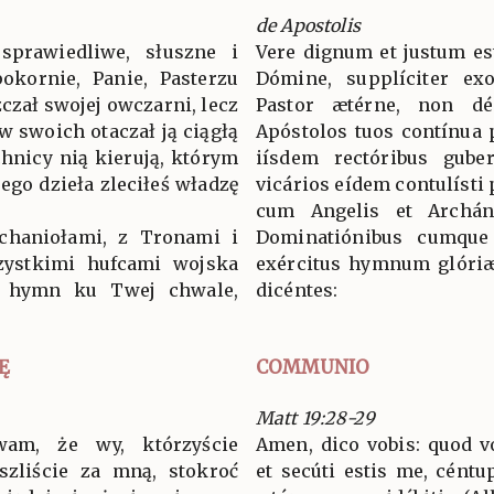
de Apostolis
sprawiedliwe, słuszne i
Vere dignum et justum est
okornie, Panie, Pasterzu
Dómine, supplíciter ex
zczał swojej owczarni, lecz
Pastor ætérne, non dé
w swoich otaczał ją ciągłą
Apóstolos tuos contínua p
chnicy nią kierują, którym
iísdem rectóribus guber
go dzieła zleciłeś władzę
vicários eídem contulísti 
cum Angelis et Archán
rchaniołami, z Tronami i
Dominatiónibus cumque 
zystkimi hufcami wojska
exércitus hymnum glóriæ
y hymn ku Twej chwale,
dicéntes:
Ę
COMMUNIO
Matt 19:28-29
am, że wy, którzyście
Amen, dico vobis: quod vo
szliście za mną, stokroć
et secúti estis me, céntu