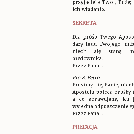
przyjaciele Twoi, Boże;
ich władanie.
SEKRETA
Dla próśb Twego Aposto
dary ludu Twojego: miłe
niech się staną mi
orędownika.
Przez Pana…
Pro S. Petro
Prosimy Cię, Panie, niec
Apostoła poleca prośby 
a co sprawujemy ku j
wyjedna odpuszczenie g
Przez Pana…
PREFACJA