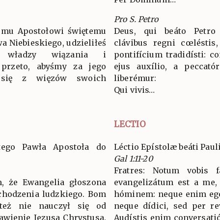
Pro S. Petro
jemu Apostołowi świętemu
Deus, qui beáto Petro 
a Niebieskiego, udzieliłeś
clávibus regni cœléstis,
j władzy wiązania i
pontifícium tradidísti: co
 przeto, abyśmy za jego
ejus auxílio, a peccat
 się z więzów swoich
liberémur:
Qui vivis…
LECTIO
ętego Pawła Apostoła do
Léctio Epístolæ beáti Paul
Gal 1:11-20
Fratres: Notum vobis f
, że Ewangelia głoszona
evangelizátum est a me,
ochodzenia ludzkiego. Bom
hóminem: neque enim ego
 też nie nauczył się od
neque dídici, sed per re
jawienie Jezusa Chrystusa.
Audístis enim conversat