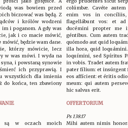
 prości jako gołębice. A
ergo prudéntes sicut serp
Powiodą was bowiem przed
colúmbæ. Cavéte autem 
oich biczować was będą. Z
enim vos in concíliis,
ądców i królów wodzeni
flagellábunt vos: et a
o im i poganom. A gdy was
ducémini propter me in
ie, jak i co macie mówić,
géntibus. Cum autem trade
ie mówić, będzie wam dane.
quómodo aut quid loquámin
ie, którzy mówicie, lecz
illa hora, quid loquámini
ry w was mówi. I wyda na
loquímini, sed Spíritus Pa
ec syna, i powstaną synowie
in vobis. Tradet autem fra
śmierć ich przyprawią. I
pater fílium: et insúrgent 
 u wszystkich dla imienia
eos affícient: et éritis o
ż do końca, ten zbawiony
meum: qui autem perseve
hic salvus erit.
WANIE
OFFERTORIUM
Ps 138:17
ni są w oczach moich
Mihi autem nimis honorát