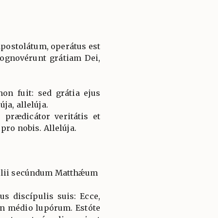
apostolátum, operátus est
cognovérunt grátiam Dei,
on fuit: sed grátia ejus
ja, allelúja.
 prædicátor veritátis et
pro nobis. Allelúja.
gélii secúndum Matthǽum
us discípulis suis: Ecce,
in médio lupórum. Estóte