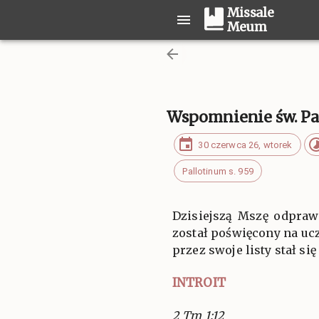
Missale
Meum
Wspomnienie św. Pa
30 czerwca 26, wtorek
Pallotinum s. 959
Dzisiejszą Mszę odpraw
został poświęcony na ucz
przez swoje listy stał si
INTROIT
2 Tm 1:12