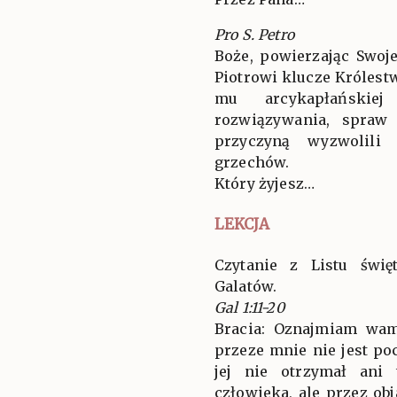
Pro S. Petro
Boże, powierzając Swo
Piotrowi klucze Królestw
mu arcykapłańskie
rozwiązywania, spraw
przyczyną wyzwolili
grzechów.
Który żyjesz…
LEKCJA
Czytanie z Listu świ
Galatów.
Gal 1:11-20
Bracia: Oznajmiam wam
przeze mnie nie jest p
jej nie otrzymał ani
człowieka, ale przez ob