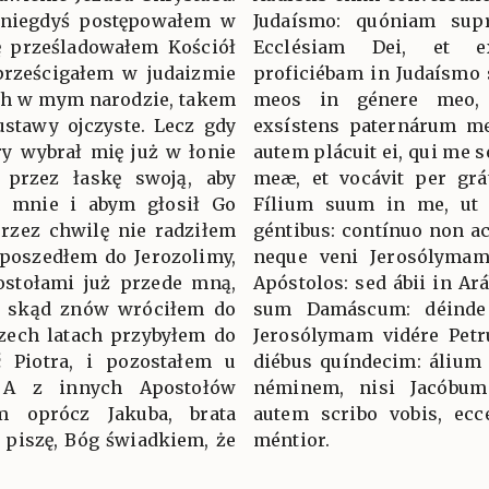
k niegdyś postępowałem w
Judaísmo: quóniam su
ę prześladowałem Kościół
Ecclésiam Dei, et e
prześcigałem w judaizmie
proficiébam in Judaísmo
ch w mym narodzie, takem
meos in génere meo, 
ustawy ojczyste. Lecz gdy
exsístens paternárum m
ry wybrał mię już w łonie
autem plácuit ei, qui me s
 przez łaskę swoją, aby
meæ, et vocávit per grá
e mnie i abym głosił Go
Fílium suum in me, ut 
rzez chwilę nie radziłem
géntibus: contínuo non ac
ż poszedłem do Jerozolimy,
neque veni Jerosólymam
postołami już przede mną,
Apóstolos: sed ábii in Ar
i, skąd znów wróciłem do
sum Damáscum: déinde
zech latach przybyłem do
Jerosólymam vidére Pet
ć Piotra, i pozostałem u
diébus quíndecim: álium
. A z innych Apostołów
néminem, nisi Jacóbu
m oprócz Jakuba, brata
autem scribo vobis, ec
 piszę, Bóg świadkiem, że
méntior.