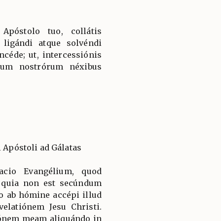
Apóstolo tuo, collátis
 ligándi atque solvéndi
ncéde; ut, intercessiónis
órum nostrórum néxibus
i Apóstoli ad Gálatas
acio Evangélium, quod
 quia non est secúndum
 ab hómine accépi illud
velatiónem Jesu Christi.
iónem meam aliquándo in