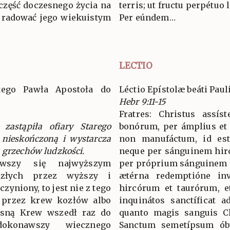
część doczesnego życia na
terris; ut fructu perpétuo
ę radować jego wiekuistym
Per eúndem…
LECTIO
ętego Pawła Apostoła do
Léctio Epístolæ beáti Paul
Hebr 9:11-15
Fratres: Christus assís
 zastąpiła ofiary Starego
bonórum, per ámplius et 
 nieskończoną i wystarcza
non manufáctum, id est,
 grzechów ludzkości.
neque per sánguinem hirc
awszy się najwyższym
per próprium sánguinem in
złych przez wyższy i
ætérna redemptióne inv
czyniony, to jest nie z tego
hircórum et taurórum, et
e przez krew kozłów albo
inquinátos sanctíficat 
łasną Krew wszedł raz do
quanto magis sanguis Ch
okonawszy wiecznego
Sanctum semetípsum óbt