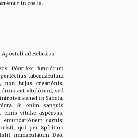
 lætémur in cœlis.
i Apóstoli ad Hebrǽos.
tens Póntifex futurórum
perféctius tabernáculum
 non hujus creatiónis:
órum aut vitulórum, sed
troívit semel in Sancta,
énta. Si enim sanguis
 cinis vítulæ aspérsus,
ad emundatiónem carnis:
risti, qui per Spíritum
ulit immaculátum Deo,