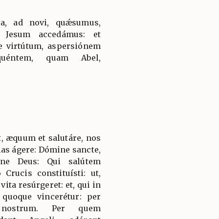
a, ad novi, quǽsumus,
m Jesum accedámus: et
e virtútum, aspersiónem
quéntem, quam Abel,
, æquum et salutáre, nos
ias ágere: Dómine sancte,
rne Deus: Qui salútem
Crucis constituísti: ut,
ita resúrgeret: et, qui in
 quoque vincerétur: per
 nostrum. Per quem