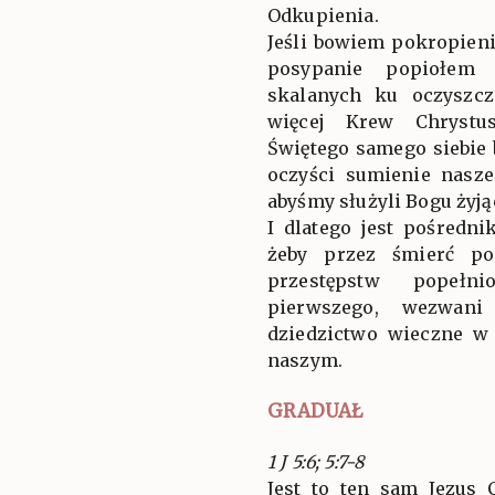
Odkupienia.
Jeśli bowiem pokropien
posypanie popiołem 
skalanych ku oczyszcz
więcej Krew Chrystu
Świętego samego siebie 
oczyści sumienie nas
abyśmy służyli Bogu żyj
I dlatego jest pośredn
żeby przez śmierć po
przestępstw popełn
pierwszego, wezwani
dziedzictwo wieczne w 
naszym.
GRADUAŁ
1 J 5:6; 5:7-8
Jest to ten sam Jezus 