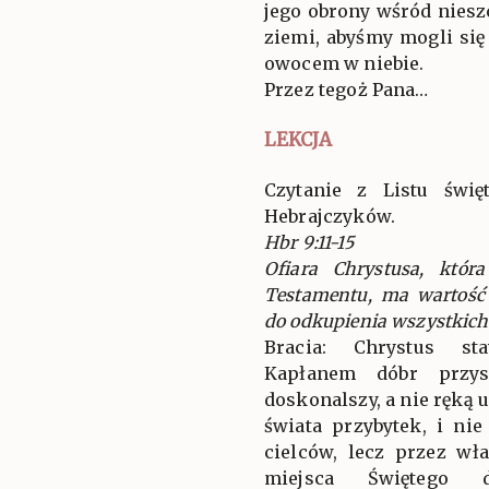
jego obrony wśród niesz
ziemi, abyśmy mogli si
owocem w niebie.
Przez tegoż Pana…
LEKCJA
Czytanie z Listu świ
Hebrajczyków.
Hbr 9:11-15
Ofiara Chrystusa, która
Testamentu, ma wartość
do odkupienia wszystkich
Bracia: Chrystus st
Kapłanem dóbr przys
doskonalszy, a nie ręką u
świata przybytek, i ni
cielców, lecz przez w
miejsca Świętego d