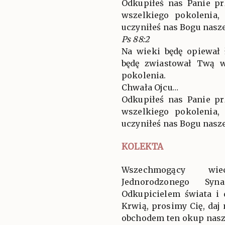
Odkupiłeś nas Panie pr
wszelkiego pokolenia, 
uczyniłeś nas Bogu nas
Ps 88:2
Na wieki będę opiewał
będę zwiastował Twą w
pokolenia.
Chwała Ojcu…
Odkupiłeś nas Panie pr
wszelkiego pokolenia, 
uczyniłeś nas Bogu nas
KOLEKTA
Wszechmogący wi
Jednorodzonego Syn
Odkupicielem świata i 
Krwią, prosimy Cię, daj
obchodem ten okup nasz