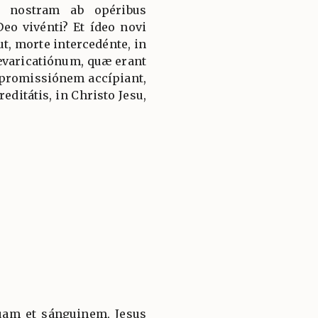
m nostram ab opéribus
eo vivénti? Et ídeo novi
t, morte intercedénte, in
aricatiónum, quæ erant
epromissiónem accípiant,
editátis, in Christo Jesu,
quam et sánguinem, Jesus