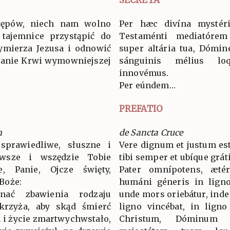
stępów, niech nam wolno
Per hæc divína mystéri
 tajemnice przystąpić do
Testaménti mediatóre
ymierza Jezusa i odnowić
super altária tua, Dómin
lanie Krwi wymowniejszej
sánguinis mélius lo
innovémus.
Per eúndem…
PREFATIO
m
de Sancta Cruce
sprawiedliwe, słuszne i
Vere dignum et justum est
wsze i wszędzie Tobie
tibi semper et ubíque grát
ie, Panie, Ojcze święty,
Pater omnípotens, æté
Boże:
humáni géneris in ligno 
nać zbawienia rodzaju
unde mors oriebátur, inde v
krzyża, aby skąd śmierć
ligno vincébat, in ligno
d i życie zmartwychwstało,
Christum, Dóminum