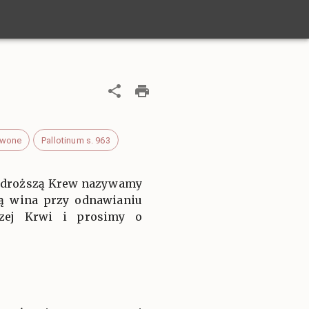
rwone
Pallotinum s. 963
Najdroższą Krew nazywamy
ią wina przy odnawianiu
ższej Krwi i prosimy o