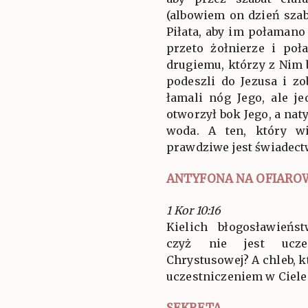
(albowiem on dzień szaba
Piłata, aby im połamano 
przeto żołnierze i po
drugiemu, którzy z Nim 
podeszli do Jezusa i zo
łamali nóg Jego, ale j
otworzył bok Jego, a na
woda. A ten, który wi
prawdziwe jest świadect
ANTYFONA NA OFIARO
1 Kor 10:16
Kielich błogosławieńs
czyż nie jest ucze
Chrystusowej? A chleb, k
uczestniczeniem w Ciel
SEKRETA