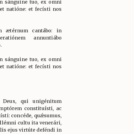
n sánguine tuo, ex omni
et natióne: et fecísti nos
n ætérnum cantábo: in
eratiónem annuntiábo
.
n sánguine tuo, ex omni
et natióne: et fecísti nos
 Deus, qui unigénitum
ptórem constituísti, ac
uísti: concéde, quǽsumus,
lémni cultu ita venerári,
is ejus virtúte deféndi in