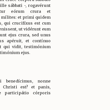
lle sábbati -, rogavérunt
éntur eórum crura et
 mílites: et primi quidem
s, qui crucifíxus est cum
nissent, ut vidérunt eum
nt ejus crura, sed unus
us apéruit, et contínuo
t qui vidit, testimónium
stimónium ejus.
ui benedícimus, nonne
Christi est? et panis,
participátio córporis