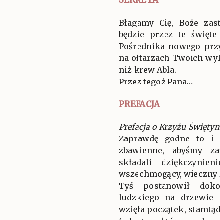
Błagamy Cię, Boże za
będzie przez te święte
Pośrednika nowego prz
na ołtarzach Twoich wy
niż krew Abla.
Przez tegoż Pana…
PREFACJA
Prefacja o Krzyżu Święty
Zaprawdę godne to i 
zbawienne, abyśmy za
składali dziękczynien
wszechmogący, wieczny 
Tyś postanowił doko
ludzkiego na drzewie 
wzięła początek, stamtą