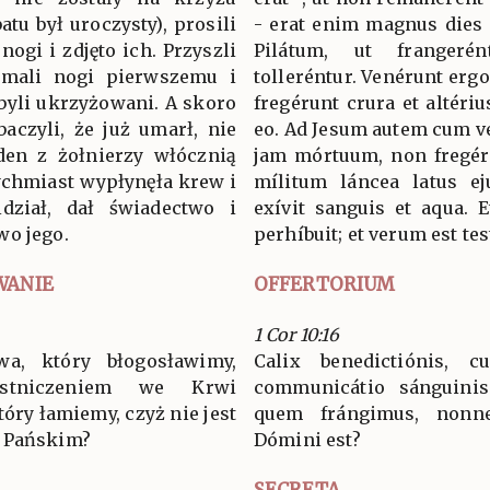
tu był uroczysty), prosili
- erat enim magnus dies i
nogi i zdjęto ich. Przyszli
Pilátum, ut franger
łamali nogi pierwszemu i
tolleréntur. Venérunt ergo
byli ukrzyżowani. A skoro
fregérunt crura et altériu
baczyli, że już umarł, nie
eo. Ad Jesum autem cum ve
eden z żołnierzy włócznią
jam mórtuum, non fregéru
tychmiast wypłynęła krew i
mílitum láncea latus ej
dział, dał świadectwo i
exívit sanguis et aqua. E
wo jego.
perhíbuit; et verum est te
WANIE
OFFERTORIUM
1 Cor 10:16
twa, który błogosławimy,
Calix benedictiónis, c
stniczeniem we Krwi
communicátio sánguinis 
tóry łamiemy, czyż nie jest
quem frángimus, nonne 
e Pańskim?
Dómini est?
SECRETA