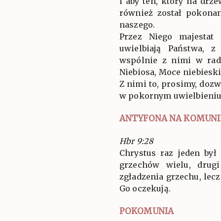
i aby ten, który na drz
również został pokonan
naszego.
Przez Niego majestat
uwielbiają Państwa, z
wspólnie z nimi w rad
Niebiosa, Moce niebieski
Z nimi to, prosimy, doz
w pokornym uwielbieniu
ANTYFONA NA KOMUNI
Hbr 9:28
Chrystus raz jeden był
grzechów wielu, drug
zgładzenia grzechu, lecz
Go oczekują.
POKOMUNIA