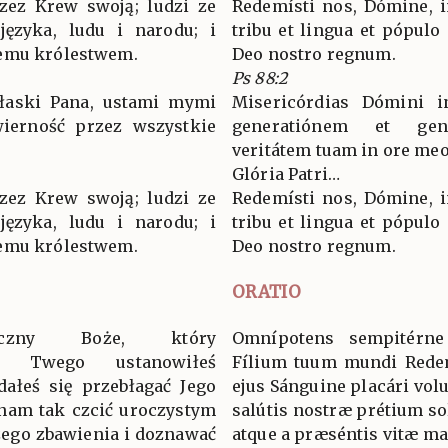
zez Krew swoją; ludzi ze
Redemísti nos, Dómine, i
języka, ludu i narodu; i
tribu et lingua et pópulo 
zemu królestwem.
Deo nostro regnum.
Ps 88:2
 łaski Pana, ustami mymi
Misericórdias Dómini i
ierność przez wszystkie
generatiónem et gen
veritátem tuam in ore meo
Glória Patri…
zez Krew swoją; ludzi ze
Redemísti nos, Dómine, i
języka, ludu i narodu; i
tribu et lingua et pópulo 
zemu królestwem.
Deo nostro regnum.
ORATIO
eczny Boże, który
Omnípotens sempitérne
a Twego ustanowiłeś
Fílium tuum mundi Redem
dałeś się przebłagać Jego
ejus Sánguine placári vol
 nam tak czcić uroczystym
salútis nostræ prétium sol
ego zbawienia i doznawać
atque a præséntis vitæ mal