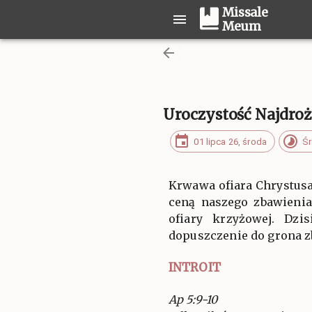
Missale
Meum
Uroczystość Najdroż
01 lipca 26, środa
Śr
Krwawa ofiara Chrystusa
ceną naszego zbawienia
ofiary krzyżowej. Dzi
dopuszczenie do grona z
INTROIT
Ap 5:9-10