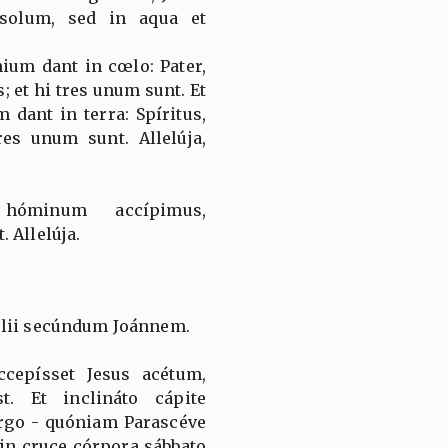
solum, sed in aqua et
nium dant in cœlo: Pater,
; et hi tres unum sunt. Et
 dant in terra: Spíritus,
res unum sunt. Allelúja,
hóminum accípimus,
 Allelúja.
élii secúndum Joánnem.
cepísset Jesus acétum,
. Et inclináto cápite
ergo - quóniam Parascéve
 in cruce córpora sábbato