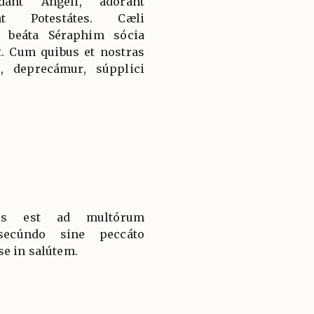
dant Angeli, adórant
nt Potestátes. Cæli
 beáta Séraphim sócia
t. Cum quibus et nostras
, deprecámur, súpplici
tus est ad multórum
 secúndo sine peccáto
se in salútem.