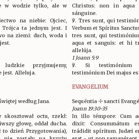
e w wodzie tylko, ale w
Christus: non in aqua 
sánguine.
ectwo na niebie: Ojciec,
℣. Tres sunt, qui testimó
 Trójca ta jednym jest. I
Verbum et Spíritus Sanctus
wo na ziemi: duch, woda i
tres sunt, qui testimónium
jest.
aqua et sanguis: et hi t
allelúja.
1 Joann 5:9
 ludzkie przyjmujemy,
℣. Si testimónium 
est. Alleluja.
testimónium Dei majus est.
EVANGELIUM
świętej według Jana.
Sequéntia ☩ sancti Evang
Joann 19:30-35
y skosztował octu, rzekł:
In illo témpore: Cum ac
iwszy głowę, oddał ducha.
dixit: Consummátum est
ł to dzień Przygotowania),
trádidit spíritum. Judæi 
a nie zostały na krzyżu
erat -, ut non remanérent