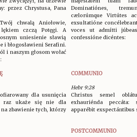
ewie zwyciężył, na drzewie
majestátem tuam lau
y: przez Chrystusa, Pana
Dominatiónes, tremu
cælorúmque Virtútes ac
 Twój chwalą Aniołowie,
exsultatióne concélebran
 lękiem czczą Potęgi. A
voces ut admítti júbeas
osnym uniesienie sławią
confessióne dicéntes:
e i błogosławieni Serafini.
wól i naszym głosom wołać
:
Ę
COMMUNIO
Hebr 9:28
 ofiarowany dla usunięcia
Christus semel oblá
i raz ukaże się nie dla
exhauriénda peccáta:
 na zbawienie tych, którzy
apparébit exspectántibus 
POSTCOMMUNIO