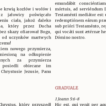
emundábit consciéntia
ie krwią kozłów i wołów i
mórtuis, ad serviéndum D
z jałowicy poświęcało
Testaménti mediátor est: u
eniu ciała, jakoż daleko
redemptiónem eárum præv
sa, który przez Ducha
sub prióri Testaménto, r
bez skazy ofiarował Bogu,
qui vocáti sunt ætérnæ her
ze od uczynków martwych
Dómino nostro.
ącemu!
ikiem nowego przymierza,
niesioną na odkupienie
ionych za przymierza
 posiedli obiecane im
Chrystusie Jezusie, Panu
GRADUALE
1 Joann 5:6-8
Chrystus, który przyszedł
Hic est, qui venit per a