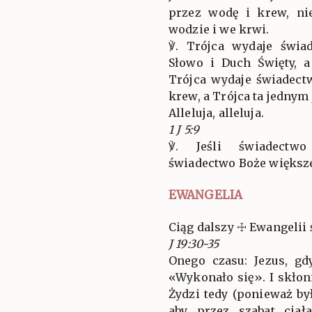
przez wodę i krew, ni
wodzie i we krwi.
℣. Trójca wydaje świad
Słowo i Duch Święty, a
Trójca wydaje świadect
krew, a Trójca ta jednym 
Alleluja, alleluja.
1 J 5:9
℣. Jeśli świadectwo
świadectwo Boże większe j
EWANGELIA
Ciąg dalszy ☩ Ewangelii 
J 19:30-35
Onego czasu: Jezus, gd
«Wykonało się». I skłon
Żydzi tedy (ponieważ by
aby przez szabat ciał