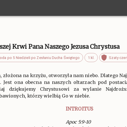
szej Krwi Pana Naszego Jezusa Chrystusa
oda po 5 Niedzieli po Zesłaniu Ducha Świętego
1 kl.
Szaty cze
, złożona na krzyżu, otworzyła nam niebo. Dlatego 
. Jest ona obecna na naszych ołtarzach pod postac
siaj dziękujemy Chrystusowi za wylanie Najdro
bawionych, którzy wielbią Go w niebie.
INTROITUS
Apoc 5:9-10