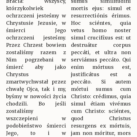
Bracia: Wszyscy,
sumus similitúdini
którzykolwiek
mortis ejus: simul et
ochrzczeni jesteśmy w
resurrectiónis érimus.
Chrystusie Jezusie, w
Hoc sciéntes, quia
śmierci Jego
vetus homo noster
ochrzczeni jesteśmy.
simul crucifíxus est: ut
Przez Chrzest bowiem
destruátur corpus
zostaliśmy razem z
peccáti, et ultra non
Nim pogrzebani w
serviámus peccáto. Qui
śmierć aby jako
enim mórtuus est,
Chrystus
justificátus est a
zmartwychwstał przez
peccáto. Si autem
chwałę Ojca, tak i my,
mórtui sumus cum
byśmy w nowości życia
Christo: crédimus, quia
chodzili. Bo jeśli
simul étiam vivémus
zostaliśmy
cum Christo: sciéntes,
wszczepieni w
quod Christus
podobieństwo śmierci
resurgens ex mórtuis,
Jego, to i w
jam non móritur, mors