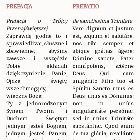
PREFACJA
PREFATIO
Prefacja o Trójcy
de sanctissima Trinitate
Przenajświętszej
Vere dignum et justum
Zaprawdę godne to i
est, æquum et salutáre,
sprawiedliwe, słuszne i
nos tibi semper et
zbawienne, abyśmy
ubíque grátias ágere:
zawsze i wszędzie
Dómine sancte, Pater
Tobie składali
omnípotens, ætérne
dziękczynienie, Panie,
Deus: Qui cum
Ojcze święty,
unigénito Fílio tuo et
wszechmogący,
Spíritu Sancto unus es
wieczny Boże:
Deus, unus es Dóminus:
Ty z jednorodzonym
non in uníus
Synem Twoim i
singularitáte persónæ,
Duchem Świętym
sed in uníus Trinitáte
jednym jesteś Bogiem,
substántiæ. Quod enim
jednym jesteś Panem,
de tua glória, revelánte