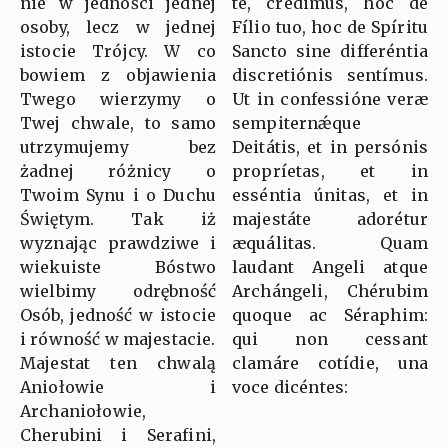
nie w jedności jednej
te, crédimus, hoc de
osoby, lecz w jednej
Fílio tuo, hoc de Spíritu
istocie Trójcy. W co
Sancto sine differéntia
bowiem z objawienia
discretiónis sentímus.
Twego wierzymy o
Ut in confessióne veræ
Twej chwale, to samo
sempiternǽque
utrzymujemy bez
Deitátis, et in persónis
żadnej różnicy o
propríetas, et in
Twoim Synu i o Duchu
esséntia únitas, et in
Świętym. Tak iż
majestáte adorétur
wyznając prawdziwe i
æquálitas. Quam
wiekuiste Bóstwo
laudant Angeli atque
wielbimy odrębność
Archángeli, Chérubim
Osób, jedność w istocie
quoque ac Séraphim:
i równość w majestacie.
qui non cessant
Majestat ten chwalą
clamáre cotídie, una
Aniołowie i
voce dicéntes:
Archaniołowie,
Cherubini i Serafini,