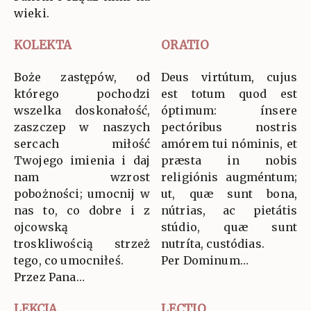
wieki.
KOLEKTA
ORATIO
Boże zastępów, od
Deus virtútum, cujus
którego pochodzi
est totum quod est
wszelka doskonałość,
óptimum: ínsere
zaszczep w naszych
pectóribus nostris
sercach miłość
amórem tui nóminis, et
Twojego imienia i daj
præsta in nobis
nam wzrost
religiónis augméntum;
pobożności; umocnij w
ut, quæ sunt bona,
nas to, co dobre i z
nútrias, ac pietátis
ojcowską
stúdio, quæ sunt
troskliwością strzeż
nutríta, custódias.
tego, co umocniłeś.
Per Dominum…
Przez Pana…
LEKCJA
LECTIO