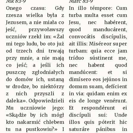
Mk 8:1-9
Marc 8:1-9
Onego czasu: Gdy
In illo témpore: Cum
rzesza wielka była z
turba multa esset cum
Jezusem, a nie miała co
Jesu, nec habérent,
jeść, przywoławszy
quod manducárent,
uczniów rzekł im: «Żal
convocátis discípulis,
mi tego ludu, bo oto już
ait illis: Miséreor super
od trzech dni trwają
turbam: quia ecce jam
przy mnie, a nie mają
tríduo sústinent me,
co jeść; a jeśli ich
nec habent quod
puszczę zgłodniałych
mandúcent: et si
do domów ich, ustaną
dimísero eos jejúnos in
w drodze, bo niektórzy
domum suam, defícient
z nich przyszli z
in via: quidam enim ex
daleka». Odpowiedzieli
eis de longe venérunt.
Mu uczniowie jego:
Et respondérunt ei
«Skądże by ich mógł
discípuli sui: Unde
kto nakarmić chlebem
illos quis póterit hic
tu na pustkowiu?» I
saturáre pánibus in