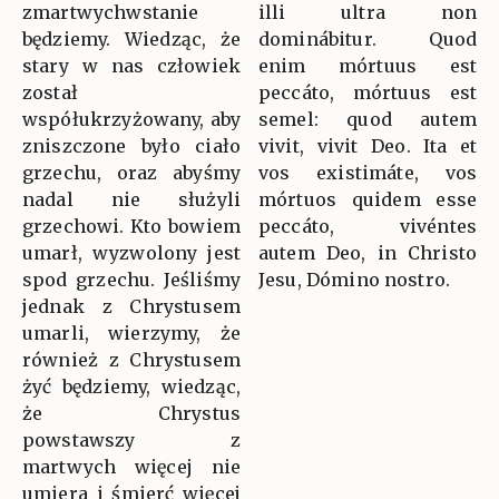
zmartwychwstanie
illi ultra non
będziemy. Wiedząc, że
dominábitur. Quod
stary w nas człowiek
enim mórtuus est
został
peccáto, mórtuus est
współukrzyżowany, aby
semel: quod autem
zniszczone było ciało
vivit, vivit Deo. Ita et
grzechu, oraz abyśmy
vos existimáte, vos
nadal nie służyli
mórtuos quidem esse
grzechowi. Kto bowiem
peccáto, vivéntes
umarł, wyzwolony jest
autem Deo, in Christo
spod grzechu. Jeśliśmy
Jesu, Dómino nostro.
jednak z Chrystusem
umarli, wierzymy, że
również z Chrystusem
żyć będziemy, wiedząc,
że Chrystus
powstawszy z
martwych więcej nie
umiera i śmierć więcej