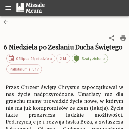
Missale
Meum
6 Niedziela po Zesłaniu Ducha Świętego
05 lipca 26, niedziela
2 kl.
Szaty zielone
Pallotinum s. 517
Przez Chrzest święty Chrystus zapoczątkował w
nas życie nadprzyrodzone. Umarłszy raz dla
grzechu mamy prowadzić życie nowe, w którym
nie ma już kompromisów ze złem (lekcja). Życie
takie przekracza ludzkie możliwości.
Podtrzymuje je i rozwija łaska Boża, a zwłaszcza
Sakrament Ołtarza. Cudowne rozmnożenie