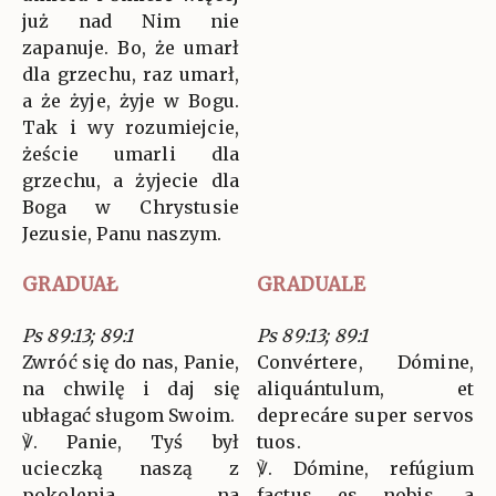
już nad Nim nie
zapanuje. Bo, że umarł
dla grzechu, raz umarł,
a że żyje, żyje w Bogu.
Tak i wy rozumiejcie,
żeście umarli dla
grzechu, a żyjecie dla
Boga w Chrystusie
Jezusie, Panu naszym.
GRADUAŁ
GRADUALE
Ps 89:13; 89:1
Ps 89:13; 89:1
Zwróć się do nas, Panie,
Convértere, Dómine,
na chwilę i daj się
aliquántulum, et
ubłagać sługom Swoim.
deprecáre super servos
℣. Panie, Tyś był
tuos.
ucieczką naszą z
℣. Dómine, refúgium
pokolenia na
factus es nobis, a