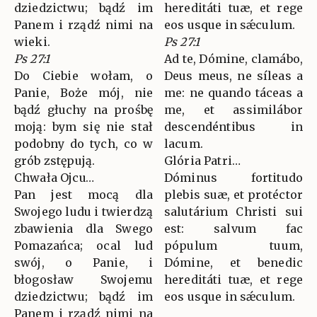
dziedzictwu; bądź im
hereditáti tuæ, et rege
Panem i rządź nimi na
eos usque in sǽculum.
wieki.
Ps 27:1
Ps 27:1
Ad te, Dómine, clamábo,
Do Ciebie wołam, o
Deus meus, ne síleas a
Panie, Boże mój, nie
me: ne quando táceas a
bądź głuchy na prośbę
me, et assimilábor
moją: bym się nie stał
descendéntibus in
podobny do tych, co w
lacum.
grób zstępują.
Glória Patri…
Chwała Ojcu…
Dóminus fortitudo
Pan jest mocą dla
plebis suæ, et protéctor
Swojego ludu i twierdzą
salutárium Christi sui
zbawienia dla Swego
est: salvum fac
Pomazańca; ocal lud
pópulum tuum,
swój, o Panie, i
Dómine, et benedic
błogosław Swojemu
hereditáti tuæ, et rege
dziedzictwu; bądź im
eos usque in sǽculum.
Panem i rządź nimi na