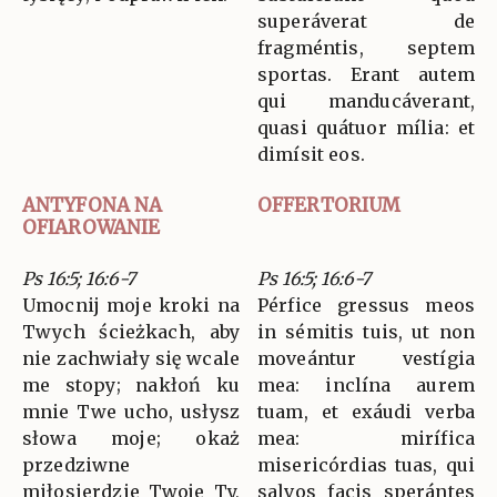
superáverat de
fragméntis, septem
sportas. Erant autem
qui manducáverant,
quasi quátuor mília: et
dimísit eos.
ANTYFONA NA
OFFERTORIUM
OFIAROWANIE
Ps 16:5; 16:6-7
Ps 16:5; 16:6-7
Umocnij moje kroki na
Pérfice gressus meos
Twych ścieżkach, aby
in sémitis tuis, ut non
nie zachwiały się wcale
moveántur vestígia
me stopy; nakłoń ku
mea: inclína aurem
mnie Twe ucho, usłysz
tuam, et exáudi verba
słowa moje; okaż
mea: mirífica
przedziwne
misericórdias tuas, qui
miłosierdzie Twoje Ty,
salvos facis sperántes