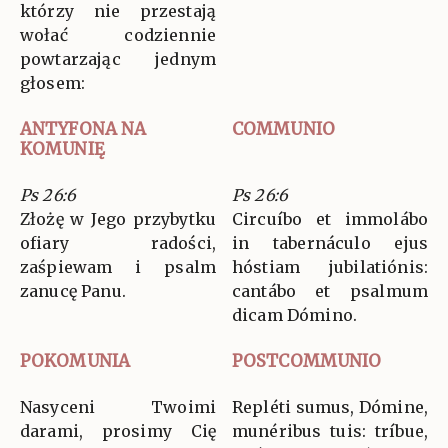
którzy nie przestają
wołać codziennie
powtarzając jednym
głosem:
ANTYFONA NA
COMMUNIO
KOMUNIĘ
Ps 26:6
Ps 26:6
Złożę w Jego przybytku
Circuíbo et immolábo
ofiary radości,
in tabernáculo ejus
zaśpiewam i psalm
hóstiam jubilatiónis:
zanucę Panu.
cantábo et psalmum
dicam Dómino.
POKOMUNIA
POSTCOMMUNIO
Nasyceni Twoimi
Repléti sumus, Dómine,
darami, prosimy Cię
munéribus tuis: tríbue,