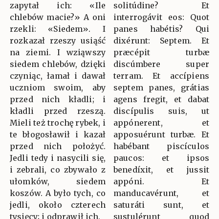
zapytał ich: «Ile
solitúdine? Et
chlebów macie?» A oni
interrogávit eos: Quot
rzekli: «Siedem». I
panes habétis? Qui
rozkazał rzeszy usiąść
dixérunt: Septem. Et
na ziemi. I wziąwszy
præcépit turbæ
siedem chlebów, dzięki
discúmbere super
czyniąc, łamał i dawał
terram. Et accípiens
uczniom swoim, aby
septem panes, grátias
przed nich kładli; i
agens fregit, et dabat
kładli przed rzeszą.
discípulis suis, ut
Mieli też trochę rybek, i
appónerent, et
te błogosławił i kazał
apposuérunt turbæ. Et
przed nich położyć.
habébant piscículos
Jedli tedy i nasycili się,
paucos: et ipsos
i zebrali, co zbywało z
benedíxit, et jussit
ułomków, siedem
appóni. Et
koszów. A było tych, co
manducavérunt, et
jedli, około czterech
saturáti sunt, et
tysięcy; i odprawił ich.
sustulérunt quod