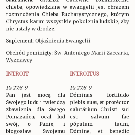
chleba, opowiedziane w ewangelii jest obrazem
rozmnożenia Chleba Eucharystycznego, którym
Chrystus karmi wszystkie pokolenia ludzkie, aby
nie ustały w drodze.
Suplement:
Objaśnienia Ewangelii
Obchód pominięty:
Św. Antoniego Marii Zaccaria,
Wyznawcy
INTROIT
INTROITUS
Ps 27:8-9
Ps 27:8-9
Pan jest mocą dla
Dóminus fortitudo
Swojego ludu i twierdzą
plebis suæ, et protéctor
zbawienia dla Swego
salutárium Christi sui
Pomazańca; ocal lud
est: salvum fac
swój, o Panie, i
pópulum tuum,
błogosław Swojemu
Dómine, et benedic