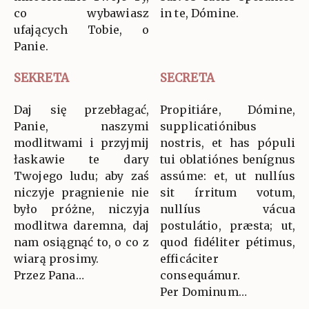
co wybawiasz
in te, Dómine.
ufających Tobie, o
Panie.
SEKRETA
SECRETA
Daj się przebłagać,
Propitiáre, Dómine,
Panie, naszymi
supplicatiónibus
modlitwami i przyjmij
nostris, et has pópuli
łaskawie te dary
tui oblatiónes benígnus
Twojego ludu; aby zaś
assúme: et, ut nullíus
niczyje pragnienie nie
sit írritum votum,
było próżne, niczyja
nullíus vácua
modlitwa daremna, daj
postulátio, præsta; ut,
nam osiągnąć to, o co z
quod fidéliter pétimus,
wiarą prosimy.
efficáciter
Przez Pana…
consequámur.
Per Dominum…