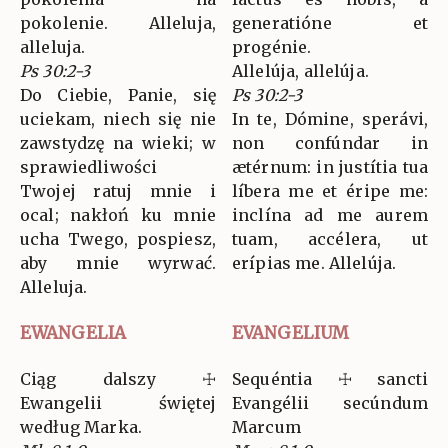
pokolenie. Alleluja,
generatióne et
alleluja.
progénie.
Ps 30:2-3
Allelúja, allelúja.
Do Ciebie, Panie, się
Ps 30:2-3
uciekam, niech się nie
In te, Dómine, sperávi,
zawstydzę na wieki; w
non confúndar in
sprawiedliwości
ætérnum: in justítia tua
Twojej ratuj mnie i
líbera me et éripe me:
ocal; nakłoń ku mnie
inclína ad me aurem
ucha Twego, pospiesz,
tuam, accélera, ut
aby mnie wyrwać.
erípias me. Allelúja.
Alleluja.
EWANGELIA
EVANGELIUM
Ciąg dalszy ☩
Sequéntia ☩ sancti
Ewangelii świętej
Evangélii secúndum
według Marka.
Marcum