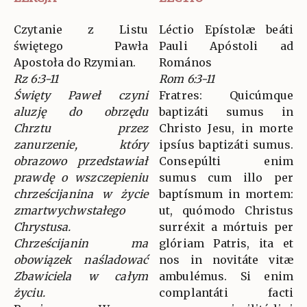
Czytanie z Listu
Léctio Epístolæ beáti
świętego Pawła
Pauli Apóstoli ad
Apostoła do Rzymian.
Romános
Rz 6:3-11
Rom 6:3-11
Święty Paweł czyni
Fratres: Quicúmque
aluzję do obrzędu
baptizáti sumus in
Chrztu przez
Christo Jesu, in morte
zanurzenie, który
ipsíus baptizáti sumus.
obrazowo przedstawiał
Consepúlti enim
prawdę o wszczepieniu
sumus cum illo per
chrześcijanina w życie
baptísmum in mortem:
zmartwychwstałego
ut, quómodo Christus
Chrystusa.
surréxit a mórtuis per
Chrześcijanin ma
glóriam Patris, ita et
obowiązek naśladować
nos in novitáte vitæ
Zbawiciela w całym
ambulémus. Si enim
życiu.
complantáti facti