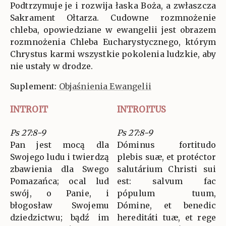
Podtrzymuje je i rozwija łaska Boża, a zwłaszcza
Sakrament Ołtarza. Cudowne rozmnożenie
chleba, opowiedziane w ewangelii jest obrazem
rozmnożenia Chleba Eucharystycznego, którym
Chrystus karmi wszystkie pokolenia ludzkie, aby
nie ustały w drodze.
Suplement:
Objaśnienia Ewangelii
INTROIT
INTROITUS
Ps 27:8-9
Ps 27:8-9
Pan jest mocą dla
Dóminus fortitudo
Swojego ludu i twierdzą
plebis suæ, et protéctor
zbawienia dla Swego
salutárium Christi sui
Pomazańca; ocal lud
est: salvum fac
swój, o Panie, i
pópulum tuum,
błogosław Swojemu
Dómine, et benedic
dziedzictwu; bądź im
hereditáti tuæ, et rege