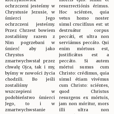
ochrzczeni jesteśmy w
resurrectiónis érimus.
Chrystusie Jezusie, w
Hoc sciéntes, quia
śmierci Jego
vetus homo noster
ochrzczeni jesteśmy.
simul crucifíxus est: ut
Przez Chrzest bowiem
destruátur corpus
zostaliśmy razem z
peccáti, et ultra non
Nim pogrzebani w
serviámus peccáto. Qui
śmierć aby jako
enim mórtuus est,
Chrystus
justificátus est a
zmartwychwstał przez
peccáto. Si autem
chwałę Ojca, tak i my,
mórtui sumus cum
byśmy w nowości życia
Christo: crédimus, quia
chodzili. Bo jeśli
simul étiam vivémus
zostaliśmy
cum Christo: sciéntes,
wszczepieni w
quod Christus
podobieństwo śmierci
resurgens ex mórtuis,
Jego, to i w
jam non móritur, mors
zmartwychwstanie
illi ultra non