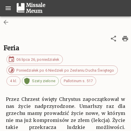
Missale
Meum
Feria
06 lipca 26, poniedziałek
Poniedziałek po 6 Niedzieli po Zesłaniu Ducha Świętego
4 kl.
Szaty zielone
Pallotinum s. 517
Przez Chrzest święty Chrystus zapoczątkował w
nas życie nadprzyrodzone. Umarłszy raz dla
grzechu mamy prowadzić życie nowe, w którym
nie ma już kompromisów ze złem (lekcja). Życie
takie przekracza ludzkie możliwości.