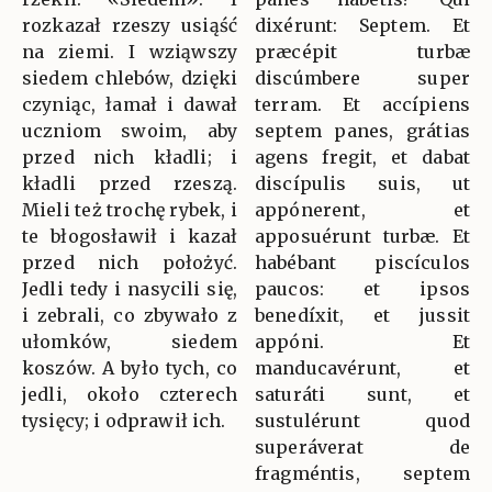
rozkazał rzeszy usiąść
dixérunt: Septem. Et
na ziemi. I wziąwszy
præcépit turbæ
siedem chlebów, dzięki
discúmbere super
czyniąc, łamał i dawał
terram. Et accípiens
uczniom swoim, aby
septem panes, grátias
przed nich kładli; i
agens fregit, et dabat
kładli przed rzeszą.
discípulis suis, ut
Mieli też trochę rybek, i
appónerent, et
te błogosławił i kazał
apposuérunt turbæ. Et
przed nich położyć.
habébant piscículos
Jedli tedy i nasycili się,
paucos: et ipsos
i zebrali, co zbywało z
benedíxit, et jussit
ułomków, siedem
appóni. Et
koszów. A było tych, co
manducavérunt, et
jedli, około czterech
saturáti sunt, et
tysięcy; i odprawił ich.
sustulérunt quod
superáverat de
fragméntis, septem