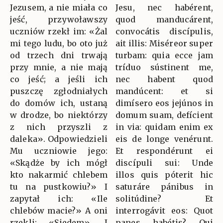
Jezusem, a nie miała co
Jesu, nec habérent,
jeść, przywoławszy
quod manducárent,
uczniów rzekł im: «Żal
convocátis discípulis,
mi tego ludu, bo oto już
ait illis: Miséreor super
od trzech dni trwają
turbam: quia ecce jam
przy mnie, a nie mają
tríduo sústinent me,
co jeść; a jeśli ich
nec habent quod
puszczę zgłodniałych
mandúcent: et si
do domów ich, ustaną
dimísero eos jejúnos in
w drodze, bo niektórzy
domum suam, defícient
z nich przyszli z
in via: quidam enim ex
daleka». Odpowiedzieli
eis de longe venérunt.
Mu uczniowie jego:
Et respondérunt ei
«Skądże by ich mógł
discípuli sui: Unde
kto nakarmić chlebem
illos quis póterit hic
tu na pustkowiu?» I
saturáre pánibus in
zapytał ich: «Ile
solitúdine? Et
chlebów macie?» A oni
interrogávit eos: Quot
rzekli: «Siedem». I
panes habétis? Qui