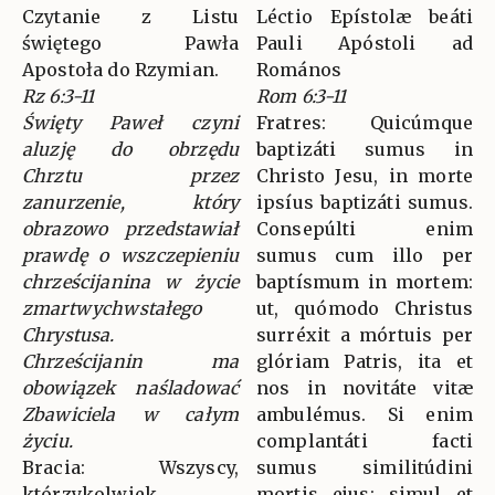
Czytanie z Listu
Léctio Epístolæ beáti
świętego Pawła
Pauli Apóstoli ad
Apostoła do Rzymian.
Romános
Rz 6:3-11
Rom 6:3-11
Święty Paweł czyni
Fratres: Quicúmque
aluzję do obrzędu
baptizáti sumus in
Chrztu przez
Christo Jesu, in morte
zanurzenie, który
ipsíus baptizáti sumus.
obrazowo przedstawiał
Consepúlti enim
prawdę o wszczepieniu
sumus cum illo per
chrześcijanina w życie
baptísmum in mortem:
zmartwychwstałego
ut, quómodo Christus
Chrystusa.
surréxit a mórtuis per
Chrześcijanin ma
glóriam Patris, ita et
obowiązek naśladować
nos in novitáte vitæ
Zbawiciela w całym
ambulémus. Si enim
życiu.
complantáti facti
Bracia: Wszyscy,
sumus similitúdini
którzykolwiek
mortis ejus: simul et