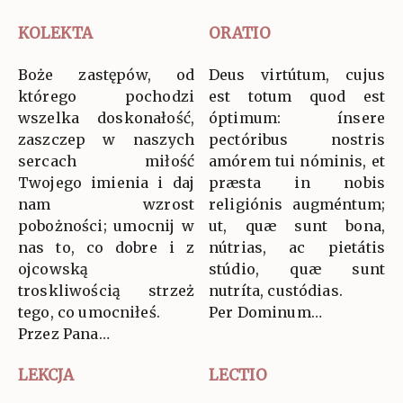
KOLEKTA
ORATIO
Boże zastępów, od
Deus virtútum, cujus
którego pochodzi
est totum quod est
wszelka doskonałość,
óptimum: ínsere
zaszczep w naszych
pectóribus nostris
sercach miłość
amórem tui nóminis, et
Twojego imienia i daj
præsta in nobis
nam wzrost
religiónis augméntum;
pobożności; umocnij w
ut, quæ sunt bona,
nas to, co dobre i z
nútrias, ac pietátis
ojcowską
stúdio, quæ sunt
troskliwością strzeż
nutríta, custódias.
tego, co umocniłeś.
Per Dominum…
Przez Pana…
LEKCJA
LECTIO