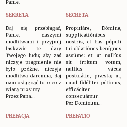
Panie.
SEKRETA
SECRETA
Daj się przebłagać,
Propitiáre, Dómine,
Panie, naszymi
supplicatiónibus
modlitwami i przyjmij
nostris, et has pópuli
łaskawie te dary
tui oblatiónes benígnus
Twojego ludu; aby zaś
assúme: et, ut nullíus
niczyje pragnienie nie
sit írritum votum,
było próżne, niczyja
nullíus vácua
modlitwa daremna, daj
postulátio, præsta; ut,
nam osiągnąć to, o co z
quod fidéliter pétimus,
wiarą prosimy.
efficáciter
Przez Pana…
consequámur.
Per Dominum…
PREFACJA
PREFATIO