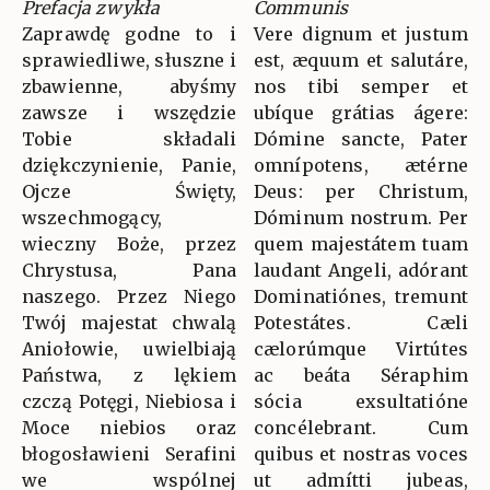
Prefacja zwykła
Communis
Zaprawdę godne to i
Vere dignum et justum
sprawiedliwe, słuszne i
est, æquum et salutáre,
zbawienne, abyśmy
nos tibi semper et
zawsze i wszędzie
ubíque grátias ágere:
Tobie składali
Dómine sancte, Pater
dziękczynienie, Panie,
omnípotens, ætérne
Ojcze Święty,
Deus: per Christum,
wszechmogący,
Dóminum nostrum. Per
wieczny Boże, przez
quem majestátem tuam
Chrystusa, Pana
laudant Angeli, adórant
naszego. Przez Niego
Dominatiónes, tremunt
Twój majestat chwalą
Potestátes. Cæli
Aniołowie, uwielbiają
cælorúmque Virtútes
Państwa, z lękiem
ac beáta Séraphim
czczą Potęgi, Niebiosa i
sócia exsultatióne
Moce niebios oraz
concélebrant. Cum
błogosławieni Serafini
quibus et nostras voces
we wspólnej
ut admítti jubeas,