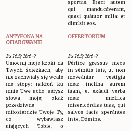
sportas. Erant autem
qui manducáverant,
quasi quátuor mília: et
dimísit eos.
ANTYFONA NA
OFFERTORIUM
OFIAROWANIE
Ps 16:5; 16:6-7
Ps 16:5; 16:6-7
Umocnij moje kroki na
Pérfice gressus meos
Twych ścieżkach, aby
in sémitis tuis, ut non
nie zachwiały się wcale
moveántur vestígia
me stopy; nakłoń ku
mea: inclína aurem
mnie Twe ucho, usłysz
tuam, et exáudi verba
słowa moje; okaż
mea: mirífica
przedziwne
misericórdias tuas, qui
miłosierdzie Twoje Ty,
salvos facis sperántes
co wybawiasz
in te, Dómine.
ufających Tobie, o