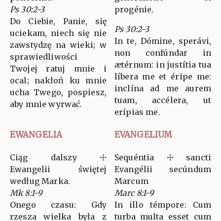
Ps 30:2-3
progénie.
Do Ciebie, Panie, się
Ps 30:2-3
uciekam, niech się nie
In te, Dómine, sperávi,
zawstydzę na wieki; w
non confúndar in
sprawiedliwości
ætérnum: in justítia tua
Twojej ratuj mnie i
líbera me et éripe me:
ocal; nakłoń ku mnie
inclína ad me aurem
ucha Twego, pospiesz,
tuam, accélera, ut
aby mnie wyrwać.
erípias me.
EWANGELIA
EVANGELIUM
Ciąg dalszy ☩
Sequéntia ☩ sancti
Ewangelii świętej
Evangélii secúndum
według Marka.
Marcum
Mk 8:1-9
Marc 8:1-9
Onego czasu: Gdy
In illo témpore: Cum
rzesza wielka była z
turba multa esset cum