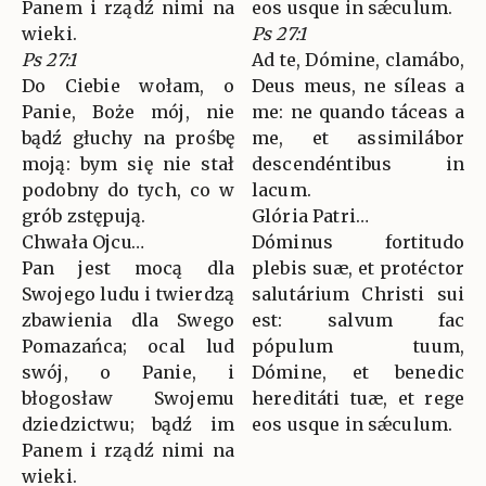
Panem i rządź nimi na
eos usque in sǽculum.
wieki.
Ps 27:1
Ps 27:1
Ad te, Dómine, clamábo,
Do Ciebie wołam, o
Deus meus, ne síleas a
Panie, Boże mój, nie
me: ne quando táceas a
bądź głuchy na prośbę
me, et assimilábor
moją: bym się nie stał
descendéntibus in
podobny do tych, co w
lacum.
grób zstępują.
Glória Patri…
Chwała Ojcu…
Dóminus fortitudo
Pan jest mocą dla
plebis suæ, et protéctor
Swojego ludu i twierdzą
salutárium Christi sui
zbawienia dla Swego
est: salvum fac
Pomazańca; ocal lud
pópulum tuum,
swój, o Panie, i
Dómine, et benedic
błogosław Swojemu
hereditáti tuæ, et rege
dziedzictwu; bądź im
eos usque in sǽculum.
Panem i rządź nimi na
wieki.