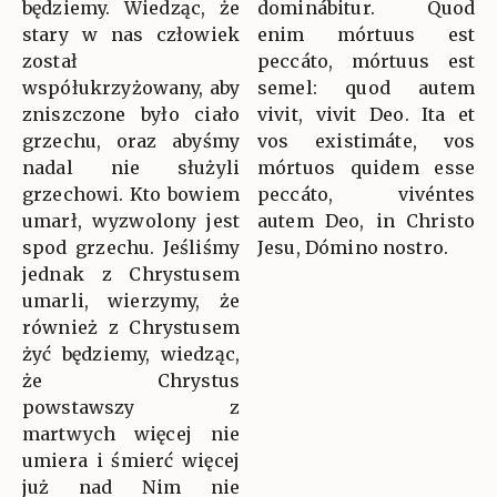
będziemy. Wiedząc, że
dominábitur. Quod
stary w nas człowiek
enim mórtuus est
został
peccáto, mórtuus est
współukrzyżowany, aby
semel: quod autem
zniszczone było ciało
vivit, vivit Deo. Ita et
grzechu, oraz abyśmy
vos existimáte, vos
nadal nie służyli
mórtuos quidem esse
grzechowi. Kto bowiem
peccáto, vivéntes
umarł, wyzwolony jest
autem Deo, in Christo
spod grzechu. Jeśliśmy
Jesu, Dómino nostro.
jednak z Chrystusem
umarli, wierzymy, że
również z Chrystusem
żyć będziemy, wiedząc,
że Chrystus
powstawszy z
martwych więcej nie
umiera i śmierć więcej
już nad Nim nie