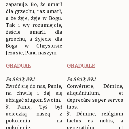
zapanuje. Bo, że umarł
dla grzechu, raz umarł,
a że żyje, żyje w Bogu.
Tak i wy rozumiejcie,
żeście umarli dla
grzechu, a żyjecie dla
Boga w Chrystusie
Jezusie, Panu naszym.
GRADUAŁ
GRADUALE
Ps 89:13; 89:1
Ps 89:13; 89:1
Zwróć się do nas, Panie,
Convértere, Dómine,
na chwilę i daj się
aliquántulum, et
ubłagać sługom Swoim.
deprecáre super servos
℣. Panie, Tyś był
tuos.
ucieczką naszą z
℣. Dómine, refúgium
pokolenia na
factus es nobis, a
pokolenie.
generatióne et