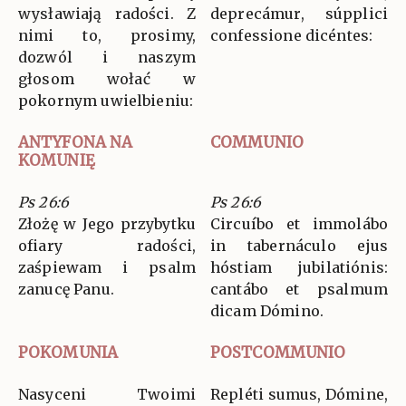
wysławiają radości. Z
deprecámur, súpplici
nimi to, prosimy,
confessione dicéntes:
dozwól i naszym
głosom wołać w
pokornym uwielbieniu:
ANTYFONA NA
COMMUNIO
KOMUNIĘ
Ps 26:6
Ps 26:6
Złożę w Jego przybytku
Circuíbo et immolábo
ofiary radości,
in tabernáculo ejus
zaśpiewam i psalm
hóstiam jubilatiónis:
zanucę Panu.
cantábo et psalmum
dicam Dómino.
POKOMUNIA
POSTCOMMUNIO
Nasyceni Twoimi
Repléti sumus, Dómine,