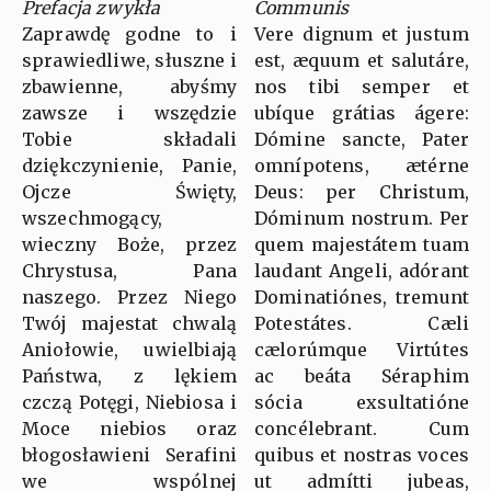
Prefacja zwykła
Communis
Zaprawdę godne to i
Vere dignum et justum
sprawiedliwe, słuszne i
est, æquum et salutáre,
zbawienne, abyśmy
nos tibi semper et
zawsze i wszędzie
ubíque grátias ágere:
Tobie składali
Dómine sancte, Pater
dziękczynienie, Panie,
omnípotens, ætérne
Ojcze Święty,
Deus: per Christum,
wszechmogący,
Dóminum nostrum. Per
wieczny Boże, przez
quem majestátem tuam
Chrystusa, Pana
laudant Angeli, adórant
naszego. Przez Niego
Dominatiónes, tremunt
Twój majestat chwalą
Potestátes. Cæli
Aniołowie, uwielbiają
cælorúmque Virtútes
Państwa, z lękiem
ac beáta Séraphim
czczą Potęgi, Niebiosa i
sócia exsultatióne
Moce niebios oraz
concélebrant. Cum
błogosławieni Serafini
quibus et nostras voces
we wspólnej
ut admítti jubeas,