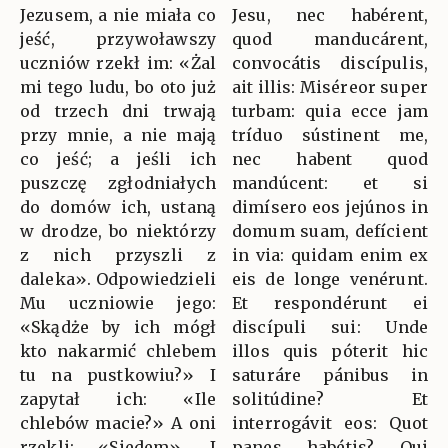
Jezusem, a nie miała co
Jesu, nec habérent,
jeść, przywoławszy
quod manducárent,
uczniów rzekł im: «Żal
convocátis discípulis,
mi tego ludu, bo oto już
ait illis: Miséreor super
od trzech dni trwają
turbam: quia ecce jam
przy mnie, a nie mają
tríduo sústinent me,
co jeść; a jeśli ich
nec habent quod
puszczę zgłodniałych
mandúcent: et si
do domów ich, ustaną
dimísero eos jejúnos in
w drodze, bo niektórzy
domum suam, defícient
z nich przyszli z
in via: quidam enim ex
daleka». Odpowiedzieli
eis de longe venérunt.
Mu uczniowie jego:
Et respondérunt ei
«Skądże by ich mógł
discípuli sui: Unde
kto nakarmić chlebem
illos quis póterit hic
tu na pustkowiu?» I
saturáre pánibus in
zapytał ich: «Ile
solitúdine? Et
chlebów macie?» A oni
interrogávit eos: Quot
rzekli: «Siedem». I
panes habétis? Qui