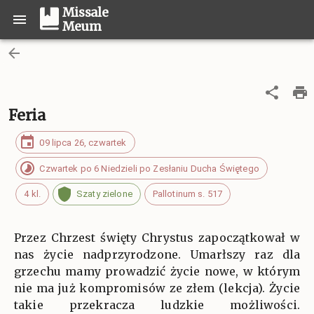
Missale
Meum
Feria
09 lipca 26, czwartek
Czwartek po 6 Niedzieli po Zesłaniu Ducha Świętego
4 kl.
Szaty zielone
Pallotinum s. 517
Przez Chrzest święty Chrystus zapoczątkował w
nas życie nadprzyrodzone. Umarłszy raz dla
grzechu mamy prowadzić życie nowe, w którym
nie ma już kompromisów ze złem (lekcja). Życie
takie przekracza ludzkie możliwości.