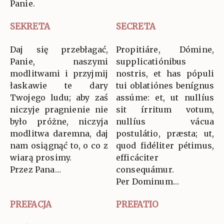
Panie.
SEKRETA
SECRETA
Daj się przebłagać,
Propitiáre, Dómine,
Panie, naszymi
supplicatiónibus
modlitwami i przyjmij
nostris, et has pópuli
łaskawie te dary
tui oblatiónes benígnus
Twojego ludu; aby zaś
assúme: et, ut nullíus
niczyje pragnienie nie
sit írritum votum,
było próżne, niczyja
nullíus vácua
modlitwa daremna, daj
postulátio, præsta; ut,
nam osiągnąć to, o co z
quod fidéliter pétimus,
wiarą prosimy.
efficáciter
Przez Pana…
consequámur.
Per Dominum…
PREFACJA
PREFATIO