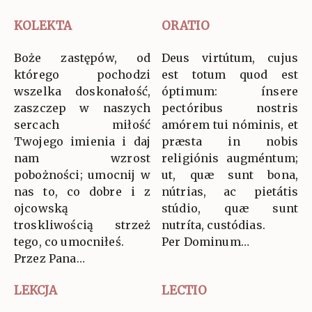
KOLEKTA
ORATIO
Boże zastępów, od
Deus virtútum, cujus
którego pochodzi
est totum quod est
wszelka doskonałość,
óptimum: ínsere
zaszczep w naszych
pectóribus nostris
sercach miłość
amórem tui nóminis, et
Twojego imienia i daj
præsta in nobis
nam wzrost
religiónis augméntum;
pobożności; umocnij w
ut, quæ sunt bona,
nas to, co dobre i z
nútrias, ac pietátis
ojcowską
stúdio, quæ sunt
troskliwością strzeż
nutríta, custódias.
tego, co umocniłeś.
Per Dominum…
Przez Pana…
LEKCJA
LECTIO