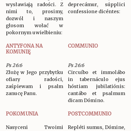
wysławiają radości. Z
deprecámur, súpplici
nimi to, prosimy,
confessione dicéntes:
dozwól i naszym
głosom wołać w
pokornym uwielbieniu:
ANTYFONA NA
COMMUNIO
KOMUNIĘ
Ps 26:6
Ps 26:6
Złożę w Jego przybytku
Circuíbo et immolábo
ofiary radości,
in tabernáculo ejus
zaśpiewam i psalm
hóstiam jubilatiónis:
zanucę Panu.
cantábo et psalmum
dicam Dómino.
POKOMUNIA
POSTCOMMUNIO
Nasyceni Twoimi
Repléti sumus, Dómine,