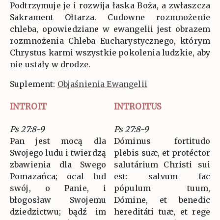
Podtrzymuje je i rozwija łaska Boża, a zwłaszcza
Sakrament Ołtarza. Cudowne rozmnożenie
chleba, opowiedziane w ewangelii jest obrazem
rozmnożenia Chleba Eucharystycznego, którym
Chrystus karmi wszystkie pokolenia ludzkie, aby
nie ustały w drodze.
Suplement:
Objaśnienia Ewangelii
INTROIT
INTROITUS
Ps 27:8-9
Ps 27:8-9
Pan jest mocą dla
Dóminus fortitudo
Swojego ludu i twierdzą
plebis suæ, et protéctor
zbawienia dla Swego
salutárium Christi sui
Pomazańca; ocal lud
est: salvum fac
swój, o Panie, i
pópulum tuum,
błogosław Swojemu
Dómine, et benedic
dziedzictwu; bądź im
hereditáti tuæ, et rege