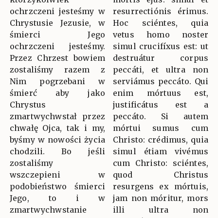
ochrzczeni jesteśmy w
resurrectiónis érimus.
Chrystusie Jezusie, w
Hoc sciéntes, quia
śmierci Jego
vetus homo noster
ochrzczeni jesteśmy.
simul crucifíxus est: ut
Przez Chrzest bowiem
destruátur corpus
zostaliśmy razem z
peccáti, et ultra non
Nim pogrzebani w
serviámus peccáto. Qui
śmierć aby jako
enim mórtuus est,
Chrystus
justificátus est a
zmartwychwstał przez
peccáto. Si autem
chwałę Ojca, tak i my,
mórtui sumus cum
byśmy w nowości życia
Christo: crédimus, quia
chodzili. Bo jeśli
simul étiam vivémus
zostaliśmy
cum Christo: sciéntes,
wszczepieni w
quod Christus
podobieństwo śmierci
resurgens ex mórtuis,
Jego, to i w
jam non móritur, mors
zmartwychwstanie
illi ultra non