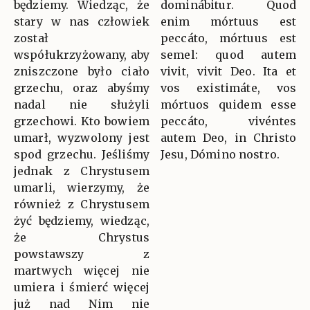
będziemy. Wiedząc, że
dominábitur. Quod
stary w nas człowiek
enim mórtuus est
został
peccáto, mórtuus est
współukrzyżowany, aby
semel: quod autem
zniszczone było ciało
vivit, vivit Deo. Ita et
grzechu, oraz abyśmy
vos existimáte, vos
nadal nie służyli
mórtuos quidem esse
grzechowi. Kto bowiem
peccáto, vivéntes
umarł, wyzwolony jest
autem Deo, in Christo
spod grzechu. Jeśliśmy
Jesu, Dómino nostro.
jednak z Chrystusem
umarli, wierzymy, że
również z Chrystusem
żyć będziemy, wiedząc,
że Chrystus
powstawszy z
martwych więcej nie
umiera i śmierć więcej
już nad Nim nie