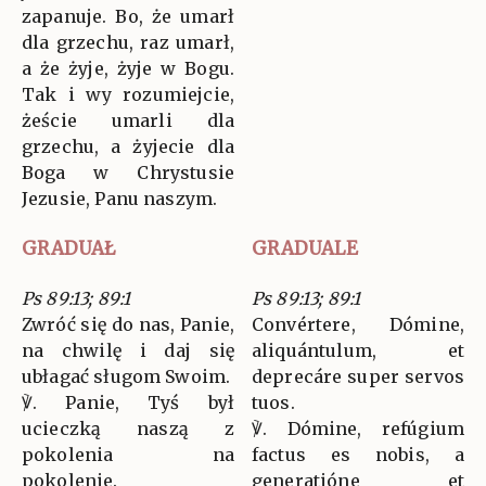
zapanuje. Bo, że umarł
dla grzechu, raz umarł,
a że żyje, żyje w Bogu.
Tak i wy rozumiejcie,
żeście umarli dla
grzechu, a żyjecie dla
Boga w Chrystusie
Jezusie, Panu naszym.
GRADUAŁ
GRADUALE
Ps 89:13; 89:1
Ps 89:13; 89:1
Zwróć się do nas, Panie,
Convértere, Dómine,
na chwilę i daj się
aliquántulum, et
ubłagać sługom Swoim.
deprecáre super servos
℣. Panie, Tyś był
tuos.
ucieczką naszą z
℣. Dómine, refúgium
pokolenia na
factus es nobis, a
pokolenie.
generatióne et