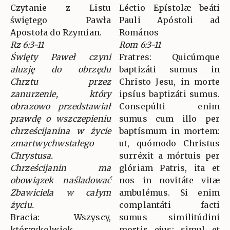
Czytanie z Listu
Léctio Epístolæ beáti
świętego Pawła
Pauli Apóstoli ad
Apostoła do Rzymian.
Romános
Rz 6:3-11
Rom 6:3-11
Święty Paweł czyni
Fratres: Quicúmque
aluzję do obrzędu
baptizáti sumus in
Chrztu przez
Christo Jesu, in morte
zanurzenie, który
ipsíus baptizáti sumus.
obrazowo przedstawiał
Consepúlti enim
prawdę o wszczepieniu
sumus cum illo per
chrześcijanina w życie
baptísmum in mortem:
zmartwychwstałego
ut, quómodo Christus
Chrystusa.
surréxit a mórtuis per
Chrześcijanin ma
glóriam Patris, ita et
obowiązek naśladować
nos in novitáte vitæ
Zbawiciela w całym
ambulémus. Si enim
życiu.
complantáti facti
Bracia: Wszyscy,
sumus similitúdini
którzykolwiek
mortis ejus: simul et