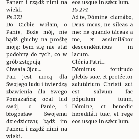
Panem i rządź nimi na
eos usque in sǽculum.
wieki.
Ps 27:1
Ps 27:1
Ad te, Dómine, clamábo,
Do Ciebie wołam, o
Deus meus, ne síleas a
Panie, Boże mój, nie
me: ne quando táceas a
bądź głuchy na prośbę
me, et assimilábor
moją: bym się nie stał
descendéntibus in
podobny do tych, co w
lacum.
grób zstępują.
Glória Patri…
Chwała Ojcu…
Dóminus fortitudo
Pan jest mocą dla
plebis suæ, et protéctor
Swojego ludu i twierdzą
salutárium Christi sui
zbawienia dla Swego
est: salvum fac
Pomazańca; ocal lud
pópulum tuum,
swój, o Panie, i
Dómine, et benedic
błogosław Swojemu
hereditáti tuæ, et rege
dziedzictwu; bądź im
eos usque in sǽculum.
Panem i rządź nimi na
wieki.