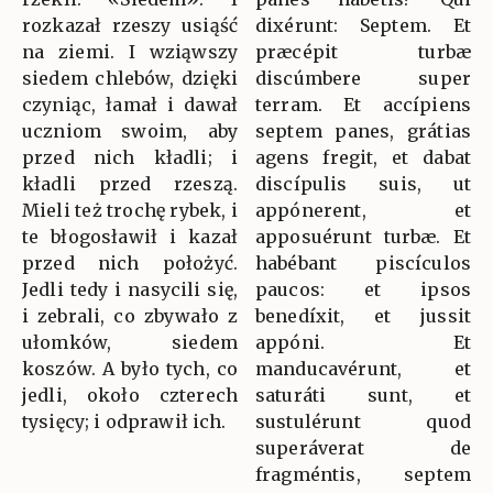
rozkazał rzeszy usiąść
dixérunt: Septem. Et
na ziemi. I wziąwszy
præcépit turbæ
siedem chlebów, dzięki
discúmbere super
czyniąc, łamał i dawał
terram. Et accípiens
uczniom swoim, aby
septem panes, grátias
przed nich kładli; i
agens fregit, et dabat
kładli przed rzeszą.
discípulis suis, ut
Mieli też trochę rybek, i
appónerent, et
te błogosławił i kazał
apposuérunt turbæ. Et
przed nich położyć.
habébant piscículos
Jedli tedy i nasycili się,
paucos: et ipsos
i zebrali, co zbywało z
benedíxit, et jussit
ułomków, siedem
appóni. Et
koszów. A było tych, co
manducavérunt, et
jedli, około czterech
saturáti sunt, et
tysięcy; i odprawił ich.
sustulérunt quod
superáverat de
fragméntis, septem