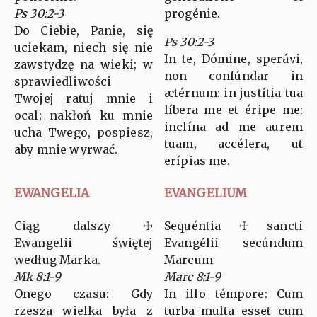
Ps 30:2-3
progénie.
Do Ciebie, Panie, się
Ps 30:2-3
uciekam, niech się nie
In te, Dómine, sperávi,
zawstydzę na wieki; w
non confúndar in
sprawiedliwości
ætérnum: in justítia tua
Twojej ratuj mnie i
líbera me et éripe me:
ocal; nakłoń ku mnie
inclína ad me aurem
ucha Twego, pospiesz,
tuam, accélera, ut
aby mnie wyrwać.
erípias me.
EWANGELIA
EVANGELIUM
Ciąg dalszy ☩
Sequéntia ☩ sancti
Ewangelii świętej
Evangélii secúndum
według Marka.
Marcum
Mk 8:1-9
Marc 8:1-9
Onego czasu: Gdy
In illo témpore: Cum
rzesza wielka była z
turba multa esset cum