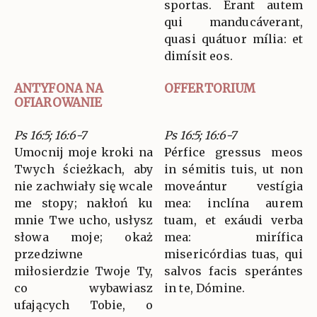
sportas. Erant autem
qui manducáverant,
quasi quátuor mília: et
dimísit eos.
ANTYFONA NA
OFFERTORIUM
OFIAROWANIE
Ps 16:5; 16:6-7
Ps 16:5; 16:6-7
Umocnij moje kroki na
Pérfice gressus meos
Twych ścieżkach, aby
in sémitis tuis, ut non
nie zachwiały się wcale
moveántur vestígia
me stopy; nakłoń ku
mea: inclína aurem
mnie Twe ucho, usłysz
tuam, et exáudi verba
słowa moje; okaż
mea: mirífica
przedziwne
misericórdias tuas, qui
miłosierdzie Twoje Ty,
salvos facis sperántes
co wybawiasz
in te, Dómine.
ufających Tobie, o