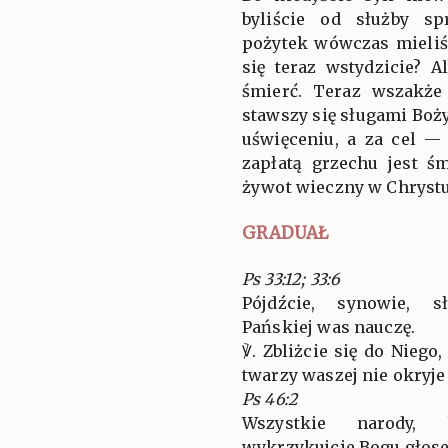
byliście od służby sp
pożytek wówczas mieliśc
się teraz wstydzicie? 
śmierć. Teraz wszakże
stawszy się sługami Boż
uświęceniu, a za cel —
zapłatą grzechu jest ś
żywot wieczny w Chrystu
GRADUAŁ
Ps 33:12; 33:6
Pójdźcie, synowie, s
Pańskiej was nauczę.
℣. Zbliżcie się do Niego
twarzy waszej nie okryje
Ps 46:2
Wszystkie narody, 
wykrzykujcie Bogu głos