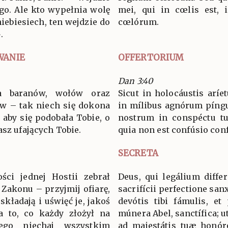
go. Ale kto wypełnia wolę
mei, qui in cœlis est, 
niebiesiech, ten wejdzie do
cœlórum.
.
WANIE
OFFERTORIUM
Dan 3:40
a baranów, wołów oraz
Sicut in holocáustis aríe
ów – tak niech się dokona
in mílibus agnórum píngui
 aby się podobała Tobie, o
nostrum in conspéctu tuo
asz ufających Tobie.
quia non est confúsio conf
SECRETA
ści jednej Hostii zebrał
Deus, qui legálium diffe
 Zakonu – przyjmij ofiarę,
sacrifícii perfectione sanx
składają i uświęć je, jakoś
devótis tibi fámulis, et 
 a to, co każdy złożył na
múnera Abel, sanctífica; u
ego niechaj wszystkim
ad majestátis tuæ honóre