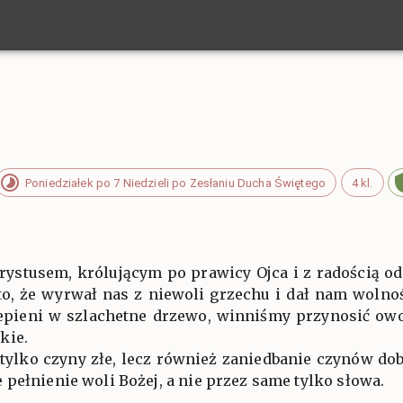
Poniedziałek po 7 Niedzieli po Zesłaniu Ducha Świętego
4 kl.
hrystusem, królującym po prawicy Ojca i z radością od
to, że wyrwał nas z niewoli grzechu i dał nam wolnoś
epieni w szlachetne drzewo, winniśmy przynosić owoc
kie.
tylko czyny złe, lecz również zaniedbanie czynów do
pełnienie woli Bożej, a nie przez same tylko słowa.