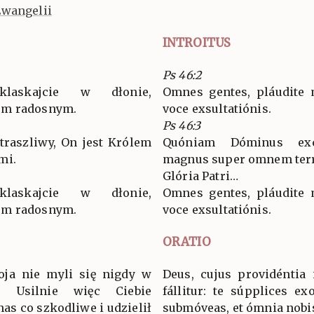
Ewangelii
INTROITUS
Ps 46:2
klaskajcie w dłonie,
Omnes gentes, pláudite m
em radosnym.
voce exsultatiónis.
Ps 46:3
traszliwy, On jest Królem
Quóniam Dóminus excé
mi.
magnus super omnem ter
Glória Patri…
klaskajcie w dłonie,
Omnes gentes, pláudite m
em radosnym.
voce exsultatiónis.
ORATIO
oja nie myli się nigdy w
Deus, cujus providéntia 
! Usilnie więc Ciebie
fállitur: te súpplices e
nas co szkodliwe i udzielił
submóveas, et ómnia nobi