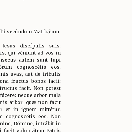
gélii secúndum Matthǽum
Jesus discípulis suis:
is, qui véniunt ad vos in
ínsecus autem sunt lupi
órum cognoscétis eos.
is uvas, aut de tríbulis
ona fructus bonos facit:
ructus facit. Non potest
fácere: neque arbor mala
nis arbor, quæ non facit
r et in ignem mittétur.
um cognoscétis eos. Non
mine, Dómine, intrábit in
facit voluntátem Patris