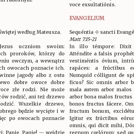
voce exsultatiónis.
EVANGELIUM
świętej według Mateusza.
Sequéntia ☩ sancti Evan
Matt 7:15-21
Jezus uczniom swoim:
In illo témpore: Dixit 
wych proroków, którzy do
Atténdite a falsis prophét
eniu owczym, a wewnątrz
vestiméntis óvium, intr
ich owocach poznacie ich.
rapáces: a frúctibus e
 winne jagody albo z ostu
Numquid cólligunt de spin
rzewo dobre owoce dobre
ficus? Sic omnis arbor b
woce złe rodzi. Nie może
mala autem arbor malos f
ów rodzić, ani też drzewo
arbor bona malos fructus 
odzić. Wszelkie drzewo,
bonos fructus fácere. Om
obrego będzie wycięte i w
fructum bonum, excidétu
ięc po owocach poznacie
Igitur ex frúctibus eór
omnis, qui dicit mihi, Dó
i: Panie, Panie! — wejdzie
regnum cœlórum: sed qui 