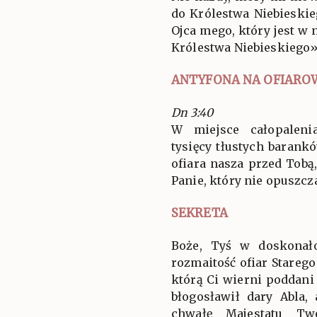
do Królestwa Niebieskie
Ojca mego, który jest w 
Królestwa Niebieskiego»
ANTYFONA NA OFIARO
Dn 3:40
W miejsce całopaleni
tysięcy tłustych barank
ofiara nasza przed Tobą,
Panie, który nie opuszcz
SEKRETA
Boże, Tyś w doskonało
rozmaitość ofiar Starego
którą Ci wierni poddani 
błogosławił dary Abla,
chwałę Majestatu Tw