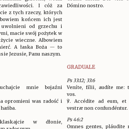
rawiedliwości. I cóż za
Dómino nostro.
ie z tych rzeczy, których
Albowiem końcem ich jest
 uwolnieni od grzechu i
ymi, macie swój pożytek w
 życie wieczne. Albowiem
mierć. A łaska Boża — to
sie Jezusie, Panu naszym.
GRADUALE
Ps 33:12; 33:6
łuchajcie mnie bojaźni
Veníte, fílii, audíte me
vos.
, a opromieni was radość i
℣. Accédite ad eum, et 
 hańba.
vestræ non confundéntur.
Ps 46:2
klaskajcie w dłonie,
Omnes gentes, pláudite m
em radosnym.