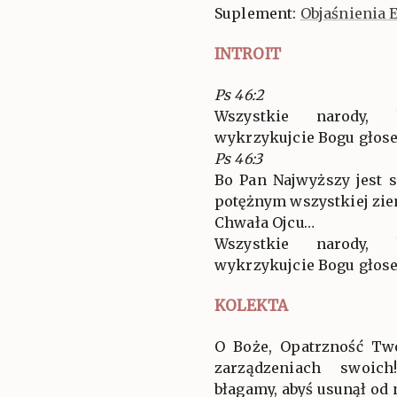
Suplement:
Objaśnienia 
INTROIT
Ps 46:2
Wszystkie narody, 
wykrzykujcie Bogu głos
Ps 46:3
Bo Pan Najwyższy jest s
potężnym wszystkiej zie
Chwała Ojcu…
Wszystkie narody, 
wykrzykujcie Bogu głos
KOLEKTA
O Boże, Opatrzność Tw
zarządzeniach swoich
błagamy, abyś usunął od 