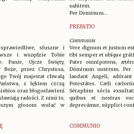
salútem.
Per Dominum…
PREFATIO
Communis
sprawiedliwe, słuszne i
Vere dignum et justum est
wsze i wszędzie Tobie
tibi semper et ubíque grát
ie, Panie, Ojcze Święty,
Pater omnípotens, ætér
 Boże, przez Chrystusa,
Dóminum nostrum. Per
ego Twój majestat chwalą
laudant Angeli, adórant
 Państwa, z lękiem czczą
Potestátes. Cæli cælorú
niebios oraz błogosławieni
Séraphim sócia exsultat
ławiają radości. Z nimi to,
quibus et nostras voc
aszym głosom wołać w
deprecámur, súpplici conf
Ę
COMMUNIO