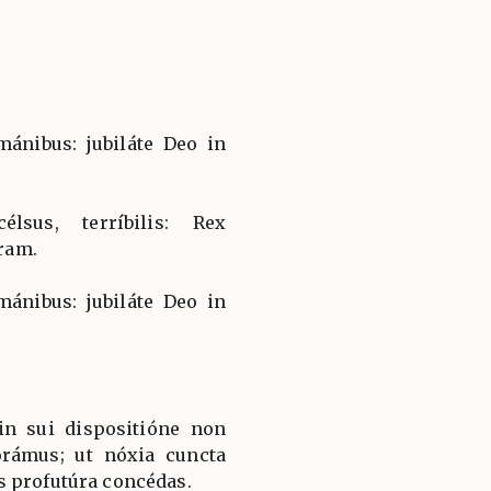
ánibus: jubiláte Deo in
lsus, terríbilis: Rex
ram.
ánibus: jubiláte Deo in
in sui dispositióne non
xorámus; ut nóxia cuncta
s profutúra concédas.