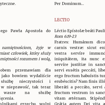
yteczne.
Per Dominum…
LECTIO
ętego Pawła Apostoła do
Léctio Epístolæ beáti Pau
Rom 6:19-23
Fratres: Humánum dico,
a namiętnościom, żyje w
carnis vestræ: sicut e
miast człowiek, który służy
vestra servíre immund
miętności rozumem i wolą,
iniquitátem, ita nunc 
servíre justítiæ in san
sobem przemawiam dla
servi essétis peccáti, líb
: jako bowiem wydaliście
ergo fructum habuístis tun
łużbę nieczystości i
erubéscitis? Nam finis il
 w nieprawość, tak teraz
liberáti a peccáto, servi
i wasze na służbę
fructum vestrum in sanct
ięcenia.
vitam ætérnam. Stipénd
wolnikami grzechu, wolni
Grátia autem Dei vita æ