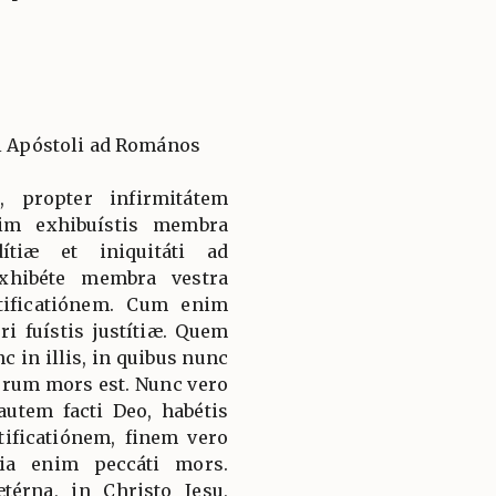
li Apóstoli ad Romános
 propter infirmitátem
nim exhibuístis membra
ítiæ et iniquitáti ad
exhibéte membra vestra
ctificatiónem. Cum enim
eri fuístis justítiæ. Quem
c in illis, in quibus nunc
lórum mors est. Nunc vero
 autem facti Deo, habétis
ificatiónem, finem vero
ia enim peccáti mors.
térna, in Christo Jesu,