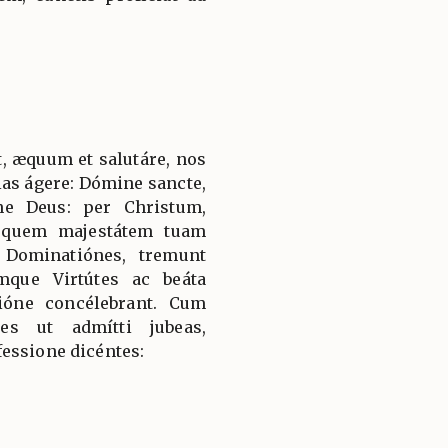
, æquum et salutáre, nos
ias ágere: Dómine sancte,
ne Deus: per Christum,
 quem majestátem tuam
 Dominatiónes, tremunt
mque Virtútes ac beáta
ióne concélebrant. Cum
es ut admítti jubeas,
essione dicéntes: