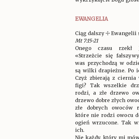
EWANGELIA
Ciąg dalszy ☩ Ewangelii 
Mt 7:15-21
Onego czasu rzekł 
«Strzeżcie się fałszy
was przychodzą w odzi
są wilki drapieżne. Po 
Czyż zbierają z ciernia
figi? Tak wszelkie d
rodzi, a złe drzewo o
drzewo dobre złych owoc
złe dobrych owoców r
które nie rodzi owocu d
ogień wrzucone. Tak w
ich.
Nie każdy, który mi mów