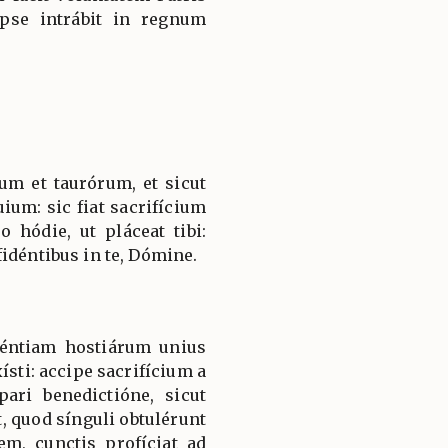
ipse intrábit in regnum
tum et taurórum, et sicut
um: sic fiat sacrifícium
 hódie, ut pláceat tibi:
idéntibus in te, Dómine.
réntiam hostiárum unius
ísti: accipe sacrifícium a
pari benedictióne, sicut
t, quod sínguli obtulérunt
m, cunctis profíciat ad