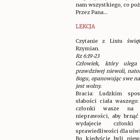
nam wszystkiego, co poż
Przez Pana…
LEKCJA
Czytanie z Listu świ
Rzymian.
Rz 6:19-23
Człowiek, który uleg
prawdziwej niewoli, nato
Bogu, opanowując swe na
jest wolny.
Bracia: Ludzkim spo
słabości ciała waszego
członki wasze na s
nieprawości, aby brnąć
wydajecie członk
sprawiedliwości dla uśw
Bo kiedyście byli nie