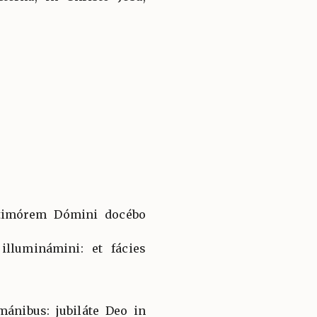
: timórem Dómini docébo
illuminámini: et fácies
ánibus: jubiláte Deo in