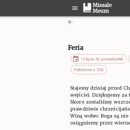
Missale
Meum
Feria
13 lipca 26, poniedziałek
Pallotinum s. 520
Stajemy dzisiaj przed C
wejście). Dziękujemy za 
Skoro zostaliśmy wszcz
prawdziwie chrześcijańs
Winą wobec Boga są nie 
osiągniemy przez wierne 