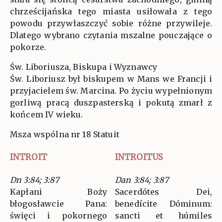
chrześcijańska tego miasta usiłowała z tego
powodu przywłaszczyć sobie różne przywileje.
Dlatego wybrano czytania mszalne pouczające o
pokorze.
Św. Liboriusza, Biskupa i Wyznawcy
Św. Liboriusz był biskupem w Mans we Francji i
przyjacielem św. Marcina. Po życiu wypełnionym
gorliwą pracą duszpasterską i pokutą zmarł z
końcem IV wieku.
Msza wspólna nr 18 Statuit
INTROIT
INTROITUS
Dn 3:84; 3:87
Dan 3:84; 3:87
Kapłani Boży
Sacerdótes Dei,
błogosławcie Pana:
benedícite Dóminum:
święci i pokornego
sancti et húmiles