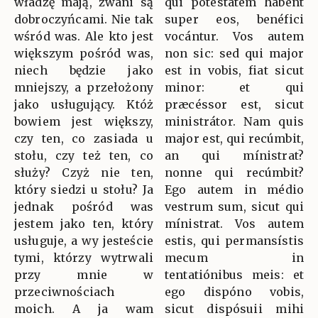
władzę mają, zwani są
qui potestátem habent
dobroczyńcami. Nie tak
super eos, benéfici
wśród was. Ale kto jest
vocántur. Vos autem
większym pośród was,
non sic: sed qui major
niech będzie jako
est in vobis, fiat sicut
mniejszy, a przełożony
minor: et qui
jako usługujący. Któż
præcéssor est, sicut
bowiem jest większy,
ministrátor. Nam quis
czy ten, co zasiada u
major est, qui recúmbit,
stołu, czy też ten, co
an qui mínistrat?
służy? Czyż nie ten,
nonne qui recúmbit?
który siedzi u stołu? Ja
Ego autem in médio
jednak pośród was
vestrum sum, sicut qui
jestem jako ten, który
mínistrat. Vos autem
usługuje, a wy jesteście
estis, qui permansístis
tymi, którzy wytrwali
mecum in
przy mnie w
tentatiónibus meis: et
przeciwnościach
ego dispóno vobis,
moich. A ja wam
sicut dispósuii mihi