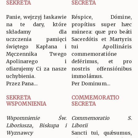
SEKRETA
SECRETA
Panie, wejrzyj łaskawie
Réspice, Dómine,
na te dary, które
propítius super hæc
składamy dla
múnera: quæ pro beáti
uczczenia pamięci
Sacerdótis et Martyris
świętego Kapłana i
tui Apollináris
Męczennika Twego
commemoratióne
Apolinarego i
deférimus, et pro
ofiarujemy Ci za nasze
nostris offensiónibus
uchybienia.
immolámus.
Przez Pana…
Per Dominum…
SEKRETA
COMMEMORATIO
WSPOMNIENIA
SECRETA
Wspomnienie Św.
Commemoratio S.
Liboriusza, Biskupa i
Liborii
Wyznawcy
Sancti tui, quǽsumus,