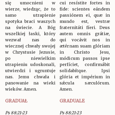
się umocnieni w
cui resístite fortes in
wierze, wiedząc, że to
fide: scientes eándem
samo utrapienie
passiónem ei, quæ in
spotyka braci waszych
mundo est, vestræ
na świecie. A Bóg
fraternitáti fíeri. Deus
wszelkiej łaski, który
autem omnis grátiæ,
wezwał nas do
qui vocávit nos in
wiecznej chwały swojej
ætérnam suam glóriam
w Chrystusie Jezusie,
in Christo Jesu,
po niewielkim
módicum passos ipse
utrapieniu udoskonali,
perfíciet, confirmábit
utwierdzi i ugruntuje
solidabítque. Ipsi
nas. Jemu chwała i
glória et impérium in
panowanie na wieki
sǽcula sæculórum.
wieków. Amen.
Amen.
GRADUAŁ
GRADUALE
Ps 88:21-23
Ps 88:21-23