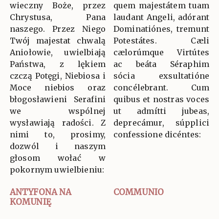
wieczny Boże, przez
quem majestátem tuam
Chrystusa, Pana
laudant Angeli, adórant
naszego. Przez Niego
Dominatiónes, tremunt
Twój majestat chwalą
Potestátes. Cæli
Aniołowie, uwielbiają
cælorúmque Virtútes
Państwa, z lękiem
ac beáta Séraphim
czczą Potęgi, Niebiosa i
sócia exsultatióne
Moce niebios oraz
concélebrant. Cum
błogosławieni Serafini
quibus et nostras voces
we wspólnej
ut admítti jubeas,
wysławiają radości. Z
deprecámur, súpplici
nimi to, prosimy,
confessione dicéntes:
dozwól i naszym
głosom wołać w
pokornym uwielbieniu:
ANTYFONA NA
COMMUNIO
KOMUNIĘ