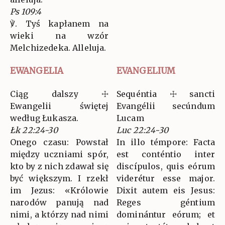
Ps 109:4
℣. Tyś kapłanem na
wieki na wzór
Melchizedeka. Alleluja.
EWANGELIA
EVANGELIUM
Ciąg dalszy ☩
Sequéntia ☩ sancti
Ewangelii świętej
Evangélii secúndum
według Łukasza.
Lucam
Łk 22:24-30
Luc 22:24-30
Onego czasu: Powstał
In illo témpore: Facta
między uczniami spór,
est conténtio inter
kto by z nich zdawał się
discípulos, quis eórum
być większym. I rzekł
viderétur esse major.
im Jezus: «Królowie
Dixit autem eis Jesus:
narodów panują nad
Reges géntium
nimi, a którzy nad nimi
dominántur eórum; et