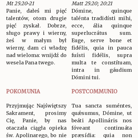
Mt 25:20-21
Matt 25:20; 20:21
Panie, dałeś mi pięć
Dómine, quinque
talentów, otom drugie
talénta tradidísti mihi,
pięć zyskał. Dobrze,
ecce, ália quinque
sługo prawy i wierny,
superlucrátus sum.
żeś w małym był
Euge, serve bone et
wierny, dam ci władzę
fidélis, quia in pauca
nad wieloma: wnijdź do
fuísti fidélis, supra
wesela Pana twego.
multa te constítuam,
intra in gáudium
Dómini tui.
POKOMUNIA
POSTCOMMUNIO
Przyjmując Najświętszy
Tua sancta suméntes,
Sakrament, prosimy
quǽsumus, Dómine, ut
Cię, Panie, by nas
beáti Apollináris nos
otaczała ciągła opieka
fóveant continuáta
św. Apolinarego, bo nie
præsídia: quia non