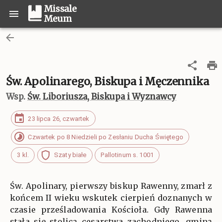
Missale
Meum
Św. Apolinarego, Biskupa i Męczennika
Wsp.
Św. Liboriusza, Biskupa i Wyznawcy
23 lipca 26, czwartek
Czwartek po 8 Niedzieli po Zesłaniu Ducha Świętego
3 kl.
Szaty białe
Pallotinum s. 1001
Św. Apolinary, pierwszy biskup Rawenny, zmarł z
końcem II wieku wskutek cierpień doznanych w
czasie prześladowania Kościoła. Gdy Rawenna
stała się stolicą cesarstwa zachodniego, gminą