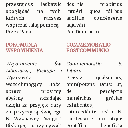
przestajesz łaskawie
désinis propítius
spoglądać na tych,
intuéri, quos tálibus
których raczysz
auxíliis concésseris
wspierać taką pomocą.
adjuvári.
Przez Pana…
Per Dominum…
POKOMUNIA
COMMEMORATIO
WSPOMNIENIA
POSTCOMMUNIO
Wspomnienie Św.
Commemoratio S.
Liboriusza, Biskupa i
Liborii
Wyznawcy
Præsta, quǽsumus,
Wszechmogący Boże,
omnípotens Deus: ut,
spraw, prosimy,
de percéptis
abyśmy składając
munéribus grátias
dzięki za przyjęte dary,
exhibéntes,
za przyczyną świętego
intercedénte beáto N.
N., Wyznawcy Twego i
Confessóre tuo atque
Biskupa, otrzymywali
Pontífice, benefícia