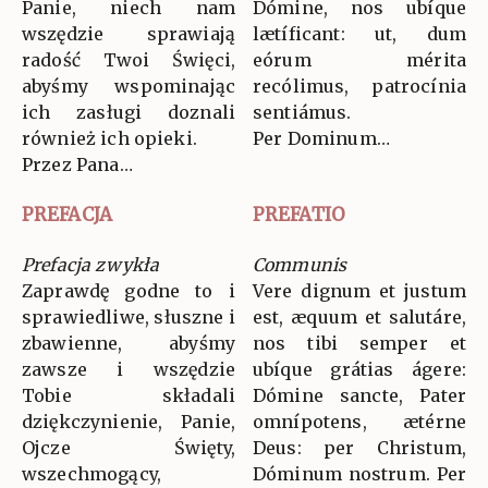
Panie, niech nam
Dómine, nos ubíque
wszędzie sprawiają
lætíficant: ut, dum
radość Twoi Święci,
eórum mérita
abyśmy wspominając
recólimus, patrocínia
ich zasługi doznali
sentiámus.
również ich opieki.
Per Dominum…
Przez Pana…
PREFACJA
PREFATIO
Prefacja zwykła
Communis
Zaprawdę godne to i
Vere dignum et justum
sprawiedliwe, słuszne i
est, æquum et salutáre,
zbawienne, abyśmy
nos tibi semper et
zawsze i wszędzie
ubíque grátias ágere:
Tobie składali
Dómine sancte, Pater
dziękczynienie, Panie,
omnípotens, ætérne
Ojcze Święty,
Deus: per Christum,
wszechmogący,
Dóminum nostrum. Per