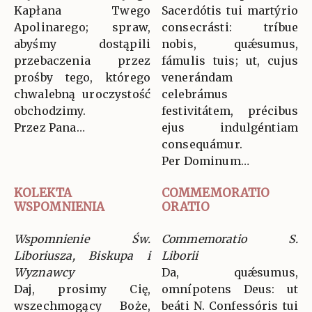
Kapłana Twego
Sacerdótis tui martýrio
Apolinarego; spraw,
consecrásti: tríbue
abyśmy dostąpili
nobis, quǽsumus,
przebaczenia przez
fámulis tuis; ut, cujus
prośby tego, którego
venerándam
chwalebną uroczystość
celebrámus
obchodzimy.
festivitátem, précibus
Przez Pana…
ejus indulgéntiam
consequámur.
Per Dominum…
KOLEKTA
COMMEMORATIO
WSPOMNIENIA
ORATIO
Wspomnienie Św.
Commemoratio S.
Liboriusza, Biskupa i
Liborii
Wyznawcy
Da, quǽsumus,
Daj, prosimy Cię,
omnípotens Deus: ut
wszechmogący Boże,
beáti N. Confessóris tui