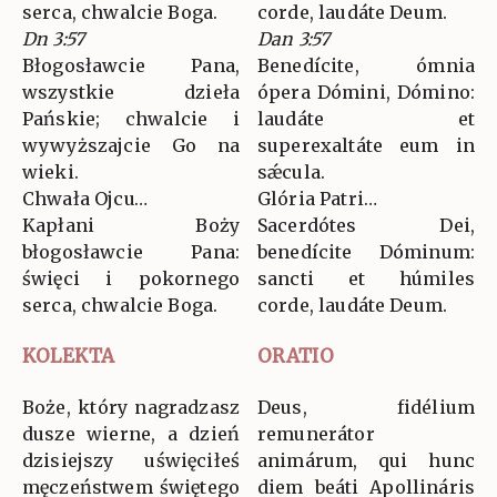
serca, chwalcie Boga.
corde, laudáte Deum.
Dn 3:57
Dan 3:57
Błogosławcie Pana,
Benedícite, ómnia
wszystkie dzieła
ópera Dómini, Dómino:
Pańskie; chwalcie i
laudáte et
wywyższajcie Go na
superexaltáte eum in
wieki.
sǽcula.
Chwała Ojcu…
Glória Patri…
Kapłani Boży
Sacerdótes Dei,
błogosławcie Pana:
benedícite Dóminum:
święci i pokornego
sancti et húmiles
serca, chwalcie Boga.
corde, laudáte Deum.
KOLEKTA
ORATIO
Boże, który nagradzasz
Deus, fidélium
dusze wierne, a dzień
remunerátor
dzisiejszy uświęciłeś
animárum, qui hunc
męczeństwem świętego
diem beáti Apollináris