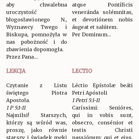
aby chwalebna
atque Pontíficis
uroczystość
veneránda solémnitas,
błogosławionego N.,
et devotiónem nobis
Wyznawcy Twego i
áugeat et salútem.
Biskupa, pomnożyła w
Per Dominum…
nas pobożność i do
zbawienia dopomogła.
Przez Pana…
LEKCJA
LECTIO
Czytanie z Listu
Léctio Epístolæ beáti
świętego Piotra
Petri Apóstoli
Apostoła.
1 Petri 5:1-11
1 P 5:1-11
Caríssimi: Senióres,
Najmilsi! Starszych,
qui in vobis sunt,
którzy są wśród was,
obsecro, consénior et
proszę, jako równie
testis Christi
starszy i świadek męki
passiónum: qui et ejus,