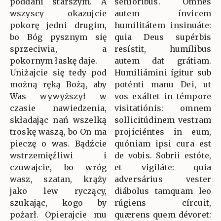
poddani starszym. A
senióribus. Omnes
wszyscy okazujcie
autem ínvicem
pokorę jedni drugim,
humilitátem insinuáte:
bo Bóg pysznym się
quia Deus supérbis
sprzeciwia, a
resístit, humílibus
pokornym łaskę daje.
autem dat grátiam.
Uniżajcie się tedy pod
Humiliámini ígitur sub
możną ręką Bożą, aby
poténti manu Dei, ut
Was wywyższył w
vos exáltet in témpore
czasie nawiedzenia,
visitatiónis: omnem
składając nań wszelką
sollicitúdinem vestram
troskę waszą, bo On ma
projiciéntes in eum,
pieczę o was. Bądźcie
quóniam ipsi cura est
wstrzemięźliwi i
de vobis. Sobrii estóte,
czuwajcie, bo wróg
et vigiláte: quia
wasz, szatan, krąży
adversárius vester
jako lew ryczący,
diábolus tamquam leo
szukając, kogo by
rúgiens círcuit,
pożarł. Opierajcie mu
quærens quem dévoret: