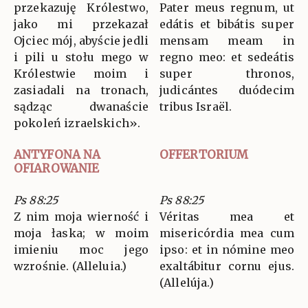
przekazuję Królestwo,
Pater meus regnum, ut
jako mi przekazał
edátis et bibátis super
Ojciec mój, abyście jedli
mensam meam in
i pili u stołu mego w
regno meo: et sedeátis
Królestwie moim i
super thronos,
zasiadali na tronach,
judicántes duódecim
sądząc dwanaście
tribus Israël.
pokoleń izraelskich».
ANTYFONA NA
OFFERTORIUM
OFIAROWANIE
Ps 88:25
Ps 88:25
Z nim moja wierność i
Véritas mea et
moja łaska; w moim
misericórdia mea cum
imieniu moc jego
ipso: et in nómine meo
wzrośnie. (Alleluia.)
exaltábitur cornu ejus.
(Allelúja.)