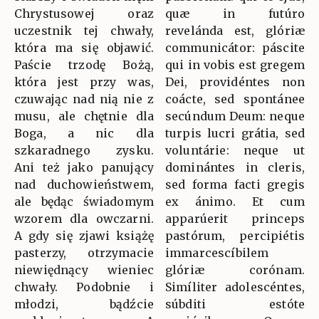
Chrystusowej oraz
quæ in futúro
uczestnik tej chwały,
revelánda est, glóriæ
która ma się objawić.
communicátor: páscite
Paście trzodę Bożą,
qui in vobis est gregem
która jest przy was,
Dei, providéntes non
czuwając nad nią nie z
coácte, sed spontánee
musu, ale chętnie dla
secúndum Deum: neque
Boga, a nic dla
turpis lucri grátia, sed
szkaradnego zysku.
voluntárie: neque ut
Ani też jako panujący
dominántes in cleris,
nad duchowieństwem,
sed forma facti gregis
ale będąc świadomym
ex ánimo. Et cum
wzorem dla owczarni.
apparúerit princeps
A gdy się zjawi książę
pastórum, percipiétis
pasterzy, otrzymacie
immarcescíbilem
niewiędnący wieniec
glóriæ corónam.
chwały. Podobnie i
Simíliter adolescéntes,
młodzi, bądźcie
súbditi estóte