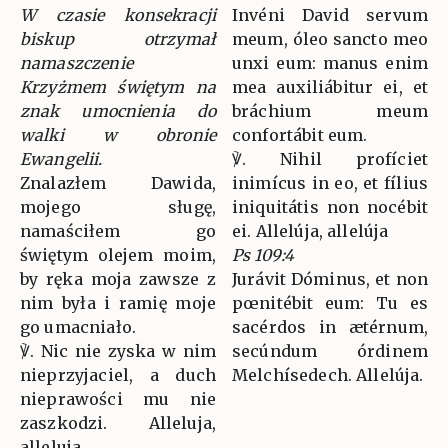
W czasie konsekracji
Invéni David servum
biskup otrzymał
meum, óleo sancto meo
namaszczenie
unxi eum: manus enim
Krzyżmem świętym na
mea auxiliábitur ei, et
znak umocnienia do
bráchium meum
walki w obronie
confortábit eum.
Ewangelii.
℣. Nihil profíciet
Znalazłem Dawida,
inimícus in eo, et fílius
mojego sługę,
iniquitátis non nocébit
namaściłem go
ei. Allelúja, allelúja
świętym olejem moim,
Ps 109:4
by ręka moja zawsze z
Jurávit Dóminus, et non
nim była i ramię moje
pœnitébit eum: Tu es
go umacniało.
sacérdos in ætérnum,
℣. Nic nie zyska w nim
secúndum órdinem
nieprzyjaciel, a duch
Melchísedech. Allelúja.
nieprawości mu nie
zaszkodzi. Alleluja,
alleluja.