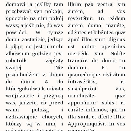
domowi; a jeśliby tam
illum pax vestra: sin
przebywał syn pokoju,
autem, ad vos
spocznie na nim pokój
revertétur. In eádem
wasz; a jeśli nie, do was
autem domo manéte,
powróci. W tymże
edéntes et bibéntes quæ
domu zostańcie, jedząc
apud illos sunt: dignus
i pijąc, co jest u nich:
est enim operárius
albowiem godzien jest
mercéde sua. Nolíte
robotnik zapłaty
transíre de domo in
swojej. Nie
domum. Et in
przechodźcie z domu
quamcúmque civitátem
do domu. A do
intravéritis, et
któregokolwiek miasta
suscéperint vos,
wnijdziecie i przyjmą
manducáte quæ
was, jedzcie, co przed
apponúntur vobis: et
wami położą, i
curáte infírmos, qui in
uzdrawiajcie chorych,
illa sunt, et dícite illis:
którzy są w nim, i
Appropinquávit in vos
mówcie im: Zbliżyło się
regnum Dei.