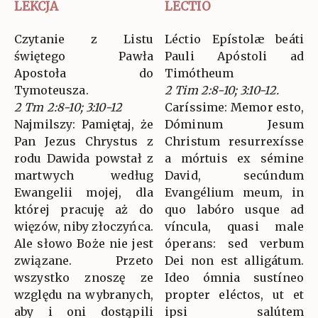
LEKCJA
LECTIO
Czytanie z Listu
Léctio Epístolæ beáti
świętego Pawła
Pauli Apóstoli ad
Apostoła do
Timótheum
Tymoteusza.
2 Tim 2:8-10; 3:10-12.
2 Tm 2:8-10; 3:10-12
Caríssime: Memor esto,
Najmilszy: Pamiętaj, że
Dóminum Jesum
Pan Jezus Chrystus z
Christum resurrexísse
rodu Dawida powstał z
a mórtuis ex sémine
martwych według
David, secúndum
Ewangelii mojej, dla
Evangélium meum, in
której pracuję aż do
quo labóro usque ad
więzów, niby złoczyńca.
víncula, quasi male
Ale słowo Boże nie jest
óperans: sed verbum
związane. Przeto
Dei non est alligátum.
wszystko znoszę ze
Ideo ómnia sustíneo
względu na wybranych,
propter eléctos, ut et
aby i oni dostąpili
ipsi salútem