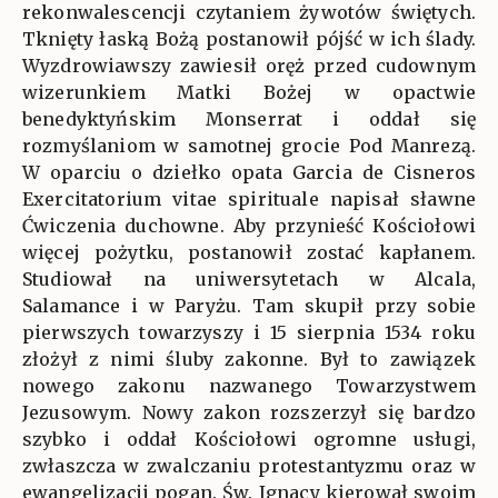
rekonwalescencji czytaniem żywotów świętych.
Tknięty łaską Bożą postanowił pójść w ich ślady.
Wyzdrowiawszy zawiesił oręż przed cudownym
wizerunkiem Matki Bożej w opactwie
benedyktyńskim Monserrat i oddał się
rozmyślaniom w samotnej grocie Pod Manrezą.
W oparciu o dziełko opata Garcia de Cisneros
Exercitatorium vitae spirituale napisał sławne
Ćwiczenia duchowne. Aby przynieść Kościołowi
więcej pożytku, postanowił zostać kapłanem.
Studiował na uniwersytetach w Alcala,
Salamance i w Paryżu. Tam skupił przy sobie
pierwszych towarzyszy i 15 sierpnia 1534 roku
złożył z nimi śluby zakonne. Był to zawiązek
nowego zakonu nazwanego Towarzystwem
Jezusowym. Nowy zakon rozszerzył się bardzo
szybko i oddał Kościołowi ogromne usługi,
zwłaszcza w zwalczaniu protestantyzmu oraz w
ewangelizacji pogan. Św. Ignacy kierował swoim