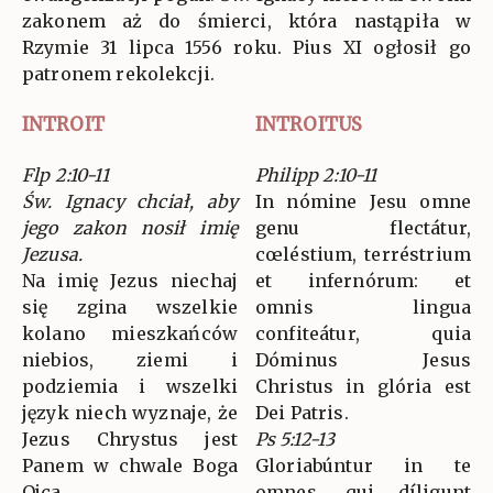
zakonem aż do śmierci, która nastąpiła w
Rzymie 31 lipca 1556 roku. Pius XI ogłosił go
patronem rekolekcji.
INTROIT
INTROITUS
Flp 2:10-11
Philipp 2:10-11
Św. Ignacy chciał, aby
In nómine Jesu omne
jego zakon nosił imię
genu flectátur,
Jezusa.
cœléstium, terréstrium
Na imię Jezus niechaj
et infernórum: et
się zgina wszelkie
omnis lingua
kolano mieszkańców
confiteátur, quia
niebios, ziemi i
Dóminus Jesus
podziemia i wszelki
Christus in glória est
język niech wyznaje, że
Dei Patris.
Jezus Chrystus jest
Ps 5:12-13
Panem w chwale Boga
Gloriabúntur in te
Ojca.
omnes, qui díligunt