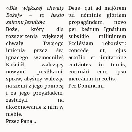
«Dla większej chwały
Deus, qui ad majórem
Bożej» – to hasło
tui nóminis glóriam
zakonu Jezuitów.
propagándam, novo
Boże, który dla
per beátum Ignátium
rozszerzenia większej
subsídio militántem
chwały Twojego
Ecclésiam roborásti:
imienia przez św.
concéde; ut, ejus
Ignacego wzmocniłeś
auxílio et imitatióne
Kościół walczący
certántes in terris,
nowymi posiłkami,
coronári cum ipso
spraw, abyśmy walcząc
mereámur in cœlis.
na ziemi z jego pomocą
Per Dominum…
i za jego przykładem,
zasłużyli na
ukoronowanie z nim w
niebie.
Przez Pana…