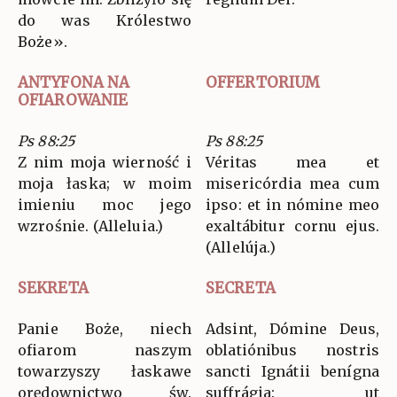
do was Królestwo
Boże».
ANTYFONA NA
OFFERTORIUM
OFIAROWANIE
Ps 88:25
Ps 88:25
Z nim moja wierność i
Véritas mea et
moja łaska; w moim
misericórdia mea cum
imieniu moc jego
ipso: et in nómine meo
wzrośnie. (Alleluia.)
exaltábitur cornu ejus.
(Allelúja.)
SEKRETA
SECRETA
Panie Boże, niech
Adsint, Dómine Deus,
ofiarom naszym
oblatiónibus nostris
towarzyszy łaskawe
sancti Ignátii benígna
orędownictwo św.
suffrágia: ut