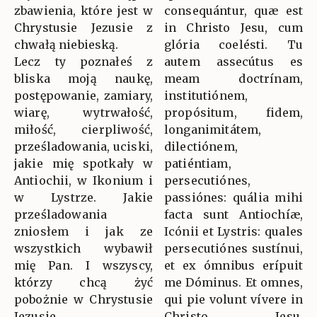
zbawienia, które jest w
consequántur, quæ est
Chrystusie Jezusie z
in Christo Jesu, cum
chwałą niebieską.
glória coelésti. Tu
Lecz ty poznałeś z
autem assecútus es
bliska moją naukę,
meam doctrínam,
postępowanie, zamiary,
institutiónem,
wiarę, wytrwałość,
propósitum, fidem,
miłość, cierpliwość,
longanimitátem,
prześladowania, uciski,
dilectiónem,
jakie mię spotkały w
patiéntiam,
Antiochii, w Ikonium i
persecutiónes,
w Lystrze. Jakie
passiónes: quália mihi
prześladowania
facta sunt Antiochíæ,
zniosłem i jak ze
Icónii et Lystris: quales
wszystkich wybawił
persecutiónes sustínui,
mię Pan. I wszyscy,
et ex ómnibus erípuit
którzy chcą żyć
me Dóminus. Et omnes,
pobożnie w Chrystusie
qui pie volunt vívere in
Jezusie,
Christo Jesu,