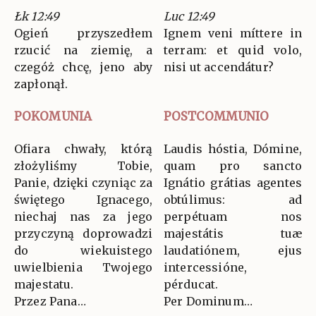
Łk 12:49
Luc 12:49
Ogień przyszedłem
Ignem veni míttere in
rzucić na ziemię, a
terram: et quid volo,
czegóż chcę, jeno aby
nisi ut accendátur?
zapłonął.
POKOMUNIA
POSTCOMMUNIO
Ofiara chwały, którą
Laudis hóstia, Dómine,
złożyliśmy Tobie,
quam pro sancto
Panie, dzięki czyniąc za
Ignátio grátias agentes
świętego Ignacego,
obtúlimus: ad
niechaj nas za jego
perpétuam nos
przyczyną doprowadzi
majestátis tuæ
do wiekuistego
laudatiónem, ejus
uwielbienia Twojego
intercessióne,
majestatu.
pérducat.
Przez Pana…
Per Dominum…