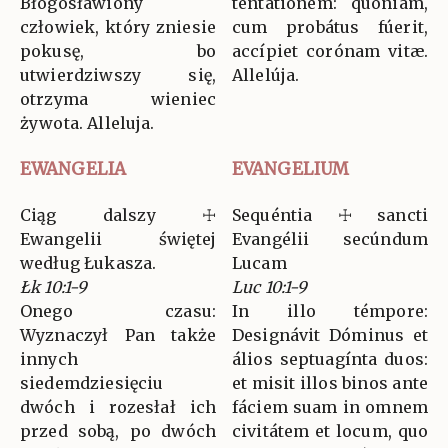
Błogosławiony
tentatiónem: quóniam,
człowiek, który zniesie
cum probátus fúerit,
pokusę, bo
accípiet corónam vitæ.
utwierdziwszy się,
Allelúja.
otrzyma wieniec
żywota. Alleluja.
EWANGELIA
EVANGELIUM
Ciąg dalszy ☩
Sequéntia ☩ sancti
Ewangelii świętej
Evangélii secúndum
według Łukasza.
Lucam
Łk 10:1-9
Luc 10:1-9
Onego czasu:
In illo témpore:
Wyznaczył Pan także
Designávit Dóminus et
innych
álios septuagínta duos:
siedemdziesięciu
et misit illos binos ante
dwóch i rozesłał ich
fáciem suam in omnem
przed sobą, po dwóch
civitátem et locum, quo