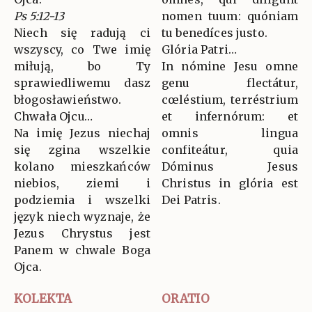
Ps 5:12-13
nomen tuum: quóniam
Niech się radują ci
tu benedíces justo.
wszyscy, co Twe imię
Glória Patri…
miłują, bo Ty
In nómine Jesu omne
sprawiedliwemu dasz
genu flectátur,
błogosławieństwo.
cœléstium, terréstrium
Chwała Ojcu…
et infernórum: et
Na imię Jezus niechaj
omnis lingua
się zgina wszelkie
confiteátur, quia
kolano mieszkańców
Dóminus Jesus
niebios, ziemi i
Christus in glória est
podziemia i wszelki
Dei Patris.
język niech wyznaje, że
Jezus Chrystus jest
Panem w chwale Boga
Ojca.
KOLEKTA
ORATIO