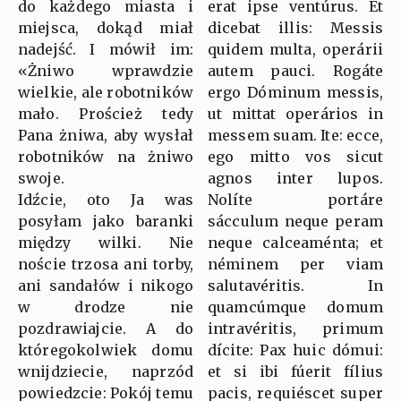
do każdego miasta i
erat ipse ventúrus. Et
miejsca, dokąd miał
dicebat illis: Messis
nadejść. I mówił im:
quidem multa, operárii
«Żniwo wprawdzie
autem pauci. Rogáte
wielkie, ale robotników
ergo Dóminum messis,
mało. Proścież tedy
ut mittat operários in
Pana żniwa, aby wysłał
messem suam. Ite: ecce,
robotników na żniwo
ego mitto vos sicut
swoje.
agnos inter lupos.
Idźcie, oto Ja was
Nolíte portáre
posyłam jako baranki
sácculum neque peram
między wilki. Nie
neque calceaménta; et
noście trzosa ani torby,
néminem per viam
ani sandałów i nikogo
salutavéritis. In
w drodze nie
quamcúmque domum
pozdrawiajcie. A do
intravéritis, primum
któregokolwiek domu
dícite: Pax huic dómui:
wnijdziecie, naprzód
et si ibi fúerit fílius
powiedzcie: Pokój temu
pacis, requiéscet super