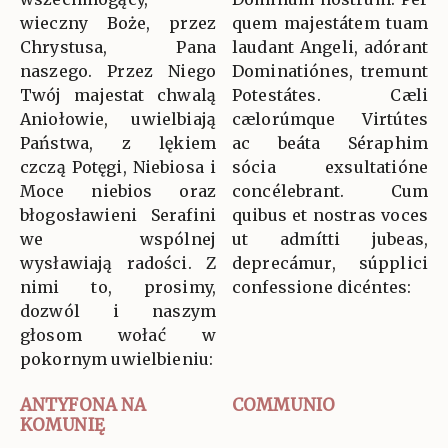
wieczny Boże, przez
quem majestátem tuam
Chrystusa, Pana
laudant Angeli, adórant
naszego. Przez Niego
Dominatiónes, tremunt
Twój majestat chwalą
Potestátes. Cæli
Aniołowie, uwielbiają
cælorúmque Virtútes
Państwa, z lękiem
ac beáta Séraphim
czczą Potęgi, Niebiosa i
sócia exsultatióne
Moce niebios oraz
concélebrant. Cum
błogosławieni Serafini
quibus et nostras voces
we wspólnej
ut admítti jubeas,
wysławiają radości. Z
deprecámur, súpplici
nimi to, prosimy,
confessione dicéntes:
dozwól i naszym
głosom wołać w
pokornym uwielbieniu:
ANTYFONA NA
COMMUNIO
KOMUNIĘ