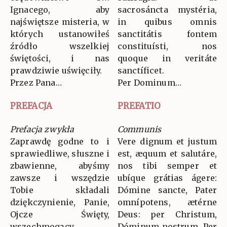
Ignacego, aby
sacrosáncta mystéria,
najświętsze misteria, w
in quibus omnis
których ustanowiłeś
sanctitátis fontem
źródło wszelkiej
constituísti, nos
świętości, i nas
quoque in veritáte
prawdziwie uświęciły.
sanctíficet.
Przez Pana…
Per Dominum…
PREFACJA
PREFATIO
Prefacja zwykła
Communis
Zaprawdę godne to i
Vere dignum et justum
sprawiedliwe, słuszne i
est, æquum et salutáre,
zbawienne, abyśmy
nos tibi semper et
zawsze i wszędzie
ubíque grátias ágere:
Tobie składali
Dómine sancte, Pater
dziękczynienie, Panie,
omnípotens, ætérne
Ojcze Święty,
Deus: per Christum,
wszechmogący,
Dóminum nostrum. Per