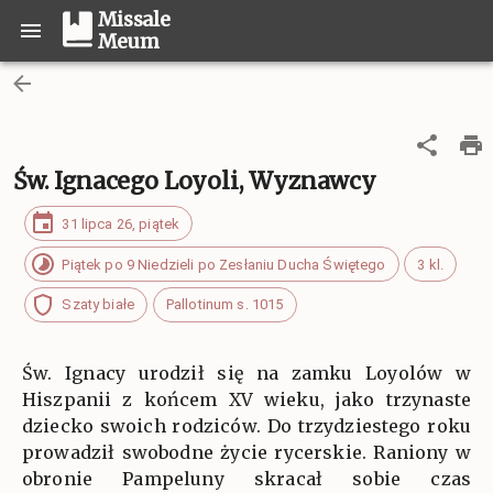
Missale
Meum
Św. Ignacego Loyoli, Wyznawcy
31 lipca 26, piątek
Piątek po 9 Niedzieli po Zesłaniu Ducha Świętego
3 kl.
Szaty białe
Pallotinum s. 1015
Św. Ignacy urodził się na zamku Loyolów w
Hiszpanii z końcem XV wieku, jako trzynaste
dziecko swoich rodziców. Do trzydziestego roku
prowadził swobodne życie rycerskie. Raniony w
obronie Pampeluny skracał sobie czas