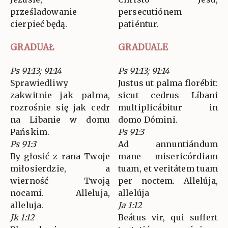
prześladowanie
persecutiónem
cierpieć będą.
patiéntur.
GRADUAŁ
GRADUALE
Ps 91:13; 91:14
Ps 91:13; 91:14
Sprawiedliwy
Justus ut palma florébit:
zakwitnie jak palma,
sicut cedrus Líbani
rozrośnie się jak cedr
multiplicábitur in
na Libanie w domu
domo Dómini.
Pańskim.
Ps 91:3
Ps 91:3
Ad annuntiándum
By głosić z rana Twoje
mane misericórdiam
miłosierdzie, a
tuam, et veritátem tuam
wierność Twoją
per noctem. Allelúja,
nocami. Alleluja,
allelúja
alleluja.
Ja 1:12
Jk 1:12
Beátus vir, qui suffert