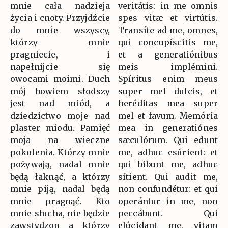
mnie cała nadzieja
veritátis: in me omnis
życia i cnoty. Przyjdźcie
spes vitæ et virtútis.
do mnie wszyscy,
Transíte ad me, omnes,
którzy mnie
qui concupíscitis me,
pragniecie, i
et a generatiónibus
napełnijcie się
meis implémini.
owocami moimi. Duch
Spíritus enim meus
mój bowiem słodszy
super mel dulcis, et
jest nad miód, a
heréditas mea super
dziedzictwo moje nad
mel et favum. Memória
plaster miodu. Pamięć
mea in generatiónes
moja na wieczne
sæculórum. Qui edunt
pokolenia. Którzy mnie
me, adhuc esúrient: et
pożywają, nadal mnie
qui bibunt me, adhuc
będą łaknąć, a którzy
sítient. Qui audit me,
mnie piją, nadal będą
non confundétur: et qui
mnie pragnąć. Kto
operántur in me, non
mnie słucha, nie będzie
peccábunt. Qui
zawstydzon a którzy
elúcidant me, vitam