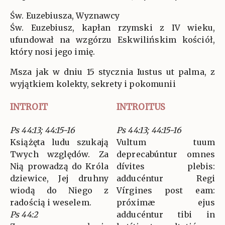
Św. Euzebiusza, Wyznawcy
Św. Euzebiusz, kapłan rzymski z IV wieku,
ufundował na wzgórzu Eskwilińskim kościół,
który nosi jego imię.
Msza jak w dniu 15 stycznia Iustus ut palma, z
wyjątkiem kolekty, sekrety i pokomunii
INTROIT
INTROITUS
Ps 44:13; 44:15-16
Ps 44:13; 44:15-16
Książęta ludu szukają
Vultum tuum
Twych względów. Za
deprecabúntur omnes
Nią prowadzą do Króla
dívites plebis:
dziewice, Jej druhny
adducéntur Regi
wiodą do Niego z
Vírgines post eam:
radością i weselem.
próximæ ejus
Ps 44:2
adducéntur tibi in