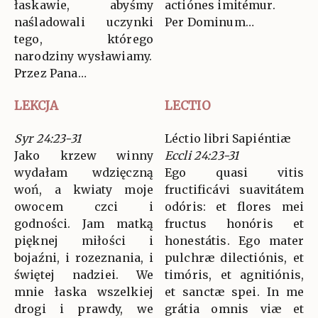
łaskawie, abyśmy
actiónes imitémur.
naśladowali uczynki
Per Dominum…
tego, którego
narodziny wysławiamy.
Przez Pana…
LEKCJA
LECTIO
Syr 24:23-31
Léctio libri Sapiéntiæ
Jako krzew winny
Eccli 24:23-31
wydałam wdzięczną
Ego quasi vitis
woń, a kwiaty moje
fructificávi suavitátem
owocem czci i
odóris: et flores mei
godności. Jam matką
fructus honóris et
pięknej miłości i
honestátis. Ego mater
bojaźni, i rozeznania, i
pulchræ dilectiónis, et
świętej nadziei. We
timóris, et agnitiónis,
mnie łaska wszelkiej
et sanctæ spei. In me
drogi i prawdy, we
grátia omnis viæ et