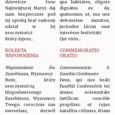
dziewicze łono
qua habitáres, elígere
Najświętszej Maryi; daj
dignátus es: da,
nam bezpiecznie pod
quǽsumus; ut, sua nos
Jej opieką brać radosny
defensióne munitos,
udział w Jej
jucúndos fácias suæ
uroczystości:
interésse festivitáti:
Który żyjesz…
Qui vivis…
KOLEKTA
COMMEMORATIO
WSPOMNIENIA
ORATIO
Wspomnienie Św.
Commemoratio S.
Euzebiusza, Wyznawcy
Eusebio Confessore
Boże, który
Deus, qui nos beáti
uroczystością
Eusébii Confessóris tui
błogosławionego
ánnua solemnitáte
Euzebiusza, Wyznawcy
lætíficas: concéde
Twego, corocznie nas
propítius; ut cujus
uweselasz, dozwól
natalítia cólimus, étiam