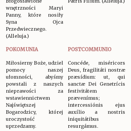
Błogosławione
Patris Fílium. (Allelúja.)
wnętrzności Maryi
Panny, które nosiły
Syna Ojca
Przedwiecznego.
(Alleluja.)
POKOMUNIA
POSTCOMMUNIO
Miłosierny Boże, udziel
Concéde, miséricors
pomocy naszej
Deus, fragilitáti nostræ
ułomności, abyśmy
præsídium: ut, qui
powstali z naszych
sanctæ Dei Genetrícis
nieprawości za
festivitátem
wstawiennictwem
prævenímus;
Najświętszej
intercessiónis ejus
Bogarodzicy, której
auxílio a nostris
uroczystość
iniquitátibus
uprzedzamy.
resurgámus.