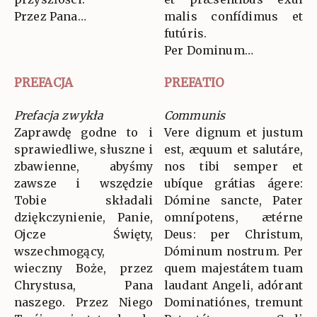
Przez Pana…
malis confídimus et
futúris.
Per Dominum…
PREFACJA
PREFATIO
Prefacja zwykła
Communis
Zaprawdę godne to i
Vere dignum et justum
sprawiedliwe, słuszne i
est, æquum et salutáre,
zbawienne, abyśmy
nos tibi semper et
zawsze i wszędzie
ubíque grátias ágere:
Tobie składali
Dómine sancte, Pater
dziękczynienie, Panie,
omnípotens, ætérne
Ojcze Święty,
Deus: per Christum,
wszechmogący,
Dóminum nostrum. Per
wieczny Boże, przez
quem majestátem tuam
Chrystusa, Pana
laudant Angeli, adórant
naszego. Przez Niego
Dominatiónes, tremunt