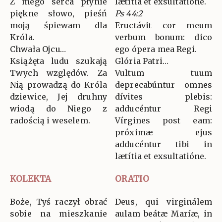
Z mego serca płynie
lætítia et exsultatióne.
piękne słowo, pieśń
Ps 44:2
moją śpiewam dla
Eructávit cor meum
Króla.
verbum bonum: dico
Chwała Ojcu…
ego ópera mea Regi.
Książęta ludu szukają
Glória Patri…
Twych względów. Za
Vultum tuum
Nią prowadzą do Króla
deprecabúntur omnes
dziewice, Jej druhny
dívites plebis:
wiodą do Niego z
adducéntur Regi
radością i weselem.
Vírgines post eam:
próximæ ejus
adducéntur tibi in
lætítia et exsultatióne.
KOLEKTA
ORATIO
Boże, Tyś raczył obrać
Deus, qui virginálem
sobie na mieszkanie
aulam beátæ Maríæ, in