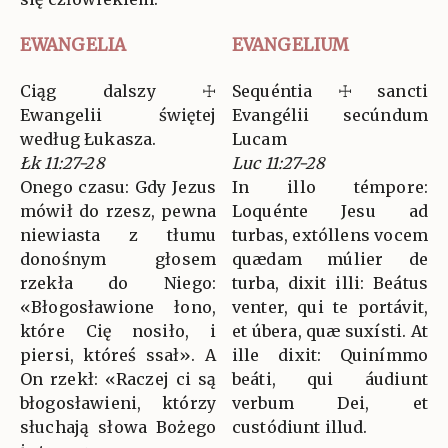
EWANGELIA
EVANGELIUM
Ciąg dalszy ☩
Sequéntia ☩ sancti
Ewangelii świętej
Evangélii secúndum
według Łukasza.
Lucam
Łk 11:27-28
Luc 11:27-28
Onego czasu: Gdy Jezus
In illo témpore:
mówił do rzesz, pewna
Loquénte Jesu ad
niewiasta z tłumu
turbas, extóllens vocem
donośnym głosem
quædam múlier de
rzekła do Niego:
turba, dixit illi: Beátus
«Błogosławione łono,
venter, qui te portávit,
które Cię nosiło, i
et úbera, quæ suxísti. At
piersi, któreś ssał». A
ille dixit: Quinímmo
On rzekł: «Raczej ci są
beáti, qui áudiunt
błogosławieni, którzy
verbum Dei, et
słuchają słowa Bożego
custódiunt illud.