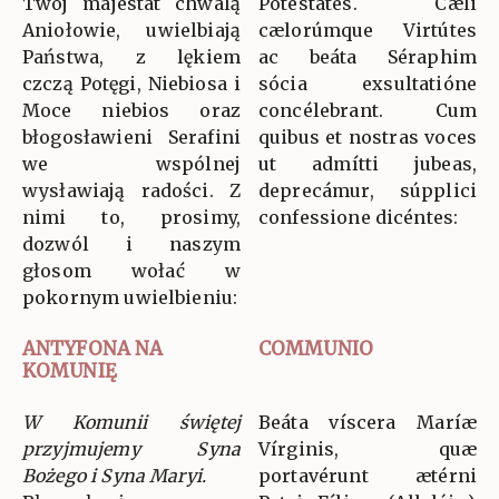
Twój majestat chwalą
Potestátes. Cæli
Aniołowie, uwielbiają
cælorúmque Virtútes
Państwa, z lękiem
ac beáta Séraphim
czczą Potęgi, Niebiosa i
sócia exsultatióne
Moce niebios oraz
concélebrant. Cum
błogosławieni Serafini
quibus et nostras voces
we wspólnej
ut admítti jubeas,
wysławiają radości. Z
deprecámur, súpplici
nimi to, prosimy,
confessione dicéntes:
dozwól i naszym
głosom wołać w
pokornym uwielbieniu:
ANTYFONA NA
COMMUNIO
KOMUNIĘ
W Komunii świętej
Beáta víscera Maríæ
przyjmujemy Syna
Vírginis, quæ
Bożego i Syna Maryi.
portavérunt ætérni