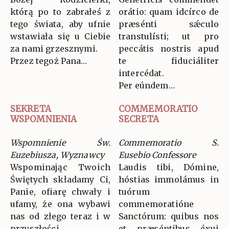
którą po to zabrałeś z
orátio: quam idcírco de
tego świata, aby ufnie
præsénti sǽculo
wstawiała się u Ciebie
transtulísti; ut pro
za nami grzesznymi.
peccátis nostris apud
Przez tegoż Pana…
te fiduciáliter
intercédat.
Per eúndem…
SEKRETA
COMMEMORATIO
WSPOMNIENIA
SECRETA
Wspomnienie Św.
Commemoratio S.
Euzebiusza, Wyznawcy
Eusebio Confessore
Wspominając Twoich
Laudis tibi, Dómine,
Świętych składamy Ci,
hóstias immolámus in
Panie, ofiarę chwały i
tuórum
ufamy, że ona wybawi
commemoratióne
nas od złego teraz i w
Sanctórum: quibus nos
przyszłości.
et præséntibus éxui