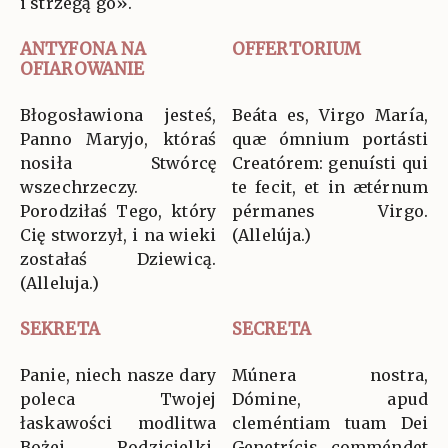
i strzegą go».
ANTYFONA NA
OFFERTORIUM
OFIAROWANIE
Błogosławiona jesteś,
Beáta es, Virgo María,
Panno Maryjo, któraś
quæ ómnium portásti
nosiła Stwórcę
Creatórem: genuísti qui
wszechrzeczy.
te fecit, et in ætérnum
Porodziłaś Tego, który
pérmanes Virgo.
Cię stworzył, i na wieki
(Allelúja.)
zostałaś Dziewicą.
(Alleluja.)
SEKRETA
SECRETA
Panie, niech nasze dary
Múnera nostra,
poleca Twojej
Dómine, apud
łaskawości modlitwa
cleméntiam tuam Dei
Bożej Rodzicielki,
Genetrícis comméndet