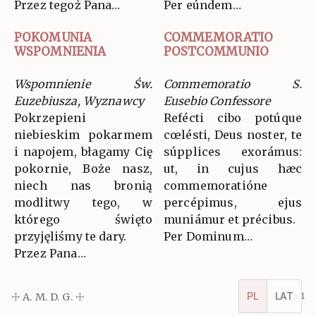
Przez tegoż Pana…
Per eúndem…
POKOMUNIA
COMMEMORATIO
WSPOMNIENIA
POSTCOMMUNIO
Wspomnienie Św.
Commemoratio S.
Euzebiusza, Wyznawcy
Eusebio Confessore
Pokrzepieni
Refécti cibo potúque
niebieskim pokarmem
cœlésti, Deus noster, te
i napojem, błagamy Cię
súpplices exorámus:
pokornie, Boże nasz,
ut, in cujus hæc
niech nas bronią
commemoratióne
modlitwy tego, w
percépimus, ejus
którego święto
muniámur et précibus.
przyjęliśmy te dary.
Per Dominum…
Przez Pana…
PL
LAT
☩ A. M. D. G. ☩
v5.16.1