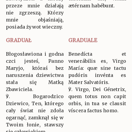
przeze mnie działają
ætérnam habébunt.
nie zgrzeszą. Którzy
mnie objaśniają,
posiada żywot wieczny.
GRADUAŁ
GRADUALE
Błogosławiona i godna
Benedícta et
czci jesteś, Panno
venerábilis es, Virgo
Maryjo, któraś bez
María: quæ sine tactu
naruszenia dziewictwa
pudóris invénta es
stała się Matką
Mater Salvatóris.
Zbawiciela.
℣. Virgo, Dei Génetrix,
℣. Bogarodzico
quem totus non capit
Dziewico, Ten, którego
orbis, in tua se clausit
cały świat nie zdoła
víscera factus homo.
ogarnąć, zamknął się w
Twoim łonie, stawszy
się człowiekiem.