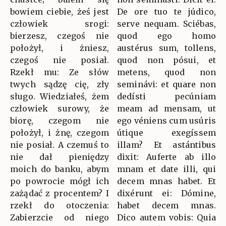
bowiem ciebie, żeś jest
De ore tuo te júdico,
człowiek srogi:
serve nequam. Sciébas,
bierzesz, czegoś nie
quod ego homo
położył, i żniesz,
austérus sum, tollens,
czegoś nie posiał.
quod non pósui, et
Rzekł mu: Ze słów
metens, quod non
twych sądzę cię, zły
seminávi: et quare non
sługo. Wiedziałeś, żem
dedísti pecúniam
człowiek surowy, że
meam ad mensam, ut
biorę, czegom nie
ego véniens cum usúris
położył, i żnę, czegom
útique exegíssem
nie posiał. A czemuś to
illam? Et astántibus
nie dał pieniędzy
dixit: Auferte ab illo
moich do banku, abym
mnam et date illi, qui
po powrocie mógł ich
decem mnas habet. Et
zażądać z procentem? I
dixérunt ei: Dómine,
rzekł do otoczenia:
habet decem mnas.
Zabierzcie od niego
Dico autem vobis: Quia