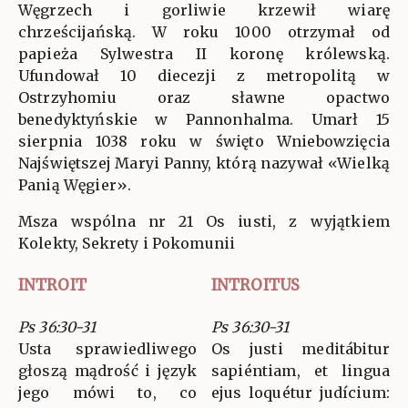
Węgrzech i gorliwie krzewił wiarę
chrześcijańską. W roku 1000 otrzymał od
papieża Sylwestra II koronę królewską.
Ufundował 10 diecezji z metropolitą w
Ostrzyhomiu oraz sławne opactwo
benedyktyńskie w Pannonhalma. Umarł 15
sierpnia 1038 roku w święto Wniebowzięcia
Najświętszej Maryi Panny, którą nazywał «Wielką
Panią Węgier».
Msza wspólna nr 21 Os iusti, z wyjątkiem
Kolekty, Sekrety i Pokomunii
INTROIT
INTROITUS
Ps 36:30-31
Ps 36:30-31
Usta sprawiedliwego
Os justi meditábitur
głoszą mądrość i język
sapiéntiam, et lingua
jego mówi to, co
ejus loquétur judícium: