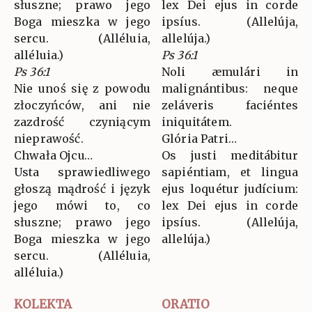
słuszne; prawo jego
lex Dei ejus in corde
Boga mieszka w jego
ipsíus. (Allelúja,
sercu. (Alléluia,
allelúja.)
alléluia.)
Ps 36:1
Ps 36:1
Noli æmulári in
Nie unoś się z powodu
malignántibus: neque
złoczyńców, ani nie
zeláveris faciéntes
zazdrość czyniącym
iniquitátem.
nieprawość.
Glória Patri…
Chwała Ojcu…
Os justi meditábitur
Usta sprawiedliwego
sapiéntiam, et lingua
głoszą mądrość i język
ejus loquétur judícium:
jego mówi to, co
lex Dei ejus in corde
słuszne; prawo jego
ipsíus. (Allelúja,
Boga mieszka w jego
allelúja.)
sercu. (Alléluia,
alléluia.)
KOLEKTA
ORATIO