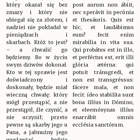
który okazał się bez
post aurum non ábiit,
zmazy i który nie
nec sperávit in pecúnia
ubiegał się za złotem, i
et thesáuris. Quis est
nadziei nie pokładał w
hic, et laudábimus
pieniądzach i
eum? fecit enim
skarbach. Któż to jest?
mirabília in vita sua.
– a chwalić go
Qui probátus est in illo,
będziemy. Bo w życiu
et perféctus est, erit illi
swym dziwów dokonał.
glória ætérna: qui
Kto w tej sprawie jest
potuit tránsgredi, et
doświadczony i
non est transgréssus:
doskonały, będzie miał
fácere mala, et non
wieczną chwałę: który
fecit: ídeo stabilíta sunt
mógł przestąpić, a nie
bona illíus in Dómino,
przestąpił, źle czynić, a
et eleemósynas illíus
nie uczynił; przeto
enarrábit omnis
pewne są skarby jego u
ecclésia sanctórum.
Pana, a jałmużny jego
wysławiać będzie