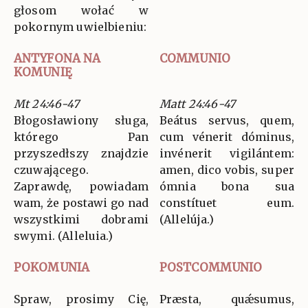
głosom wołać w
pokornym uwielbieniu:
ANTYFONA NA
COMMUNIO
KOMUNIĘ
Mt 24:46-47
Matt 24:46-47
Błogosławiony sługa,
Beátus servus, quem,
którego Pan
cum vénerit dóminus,
przyszedłszy znajdzie
invénerit vigilántem:
czuwającego.
amen, dico vobis, super
Zaprawdę, powiadam
ómnia bona sua
wam, że postawi go nad
constítuet eum.
wszystkimi dobrami
(Allelúja.)
swymi. (Alleluia.)
POKOMUNIA
POSTCOMMUNIO
Spraw, prosimy Cię,
Præsta, quǽsumus,