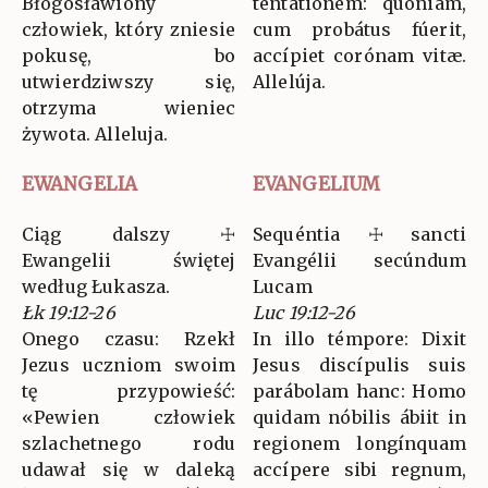
Błogosławiony
tentatiónem: quóniam,
człowiek, który zniesie
cum probátus fúerit,
pokusę, bo
accípiet corónam vitæ.
utwierdziwszy się,
Allelúja.
otrzyma wieniec
żywota. Alleluja.
EWANGELIA
EVANGELIUM
Ciąg dalszy ☩
Sequéntia ☩ sancti
Ewangelii świętej
Evangélii secúndum
według Łukasza.
Lucam
Łk 19:12-26
Luc 19:12-26
Onego czasu: Rzekł
In illo témpore: Dixit
Jezus uczniom swoim
Jesus discípulis suis
tę przypowieść:
parábolam hanc: Homo
«Pewien człowiek
quidam nóbilis ábiit in
szlachetnego rodu
regionem longínquam
udawał się w daleką
accípere sibi regnum,