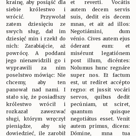
krainę, aby posiąść dla
et reverti. Vocátis
siebie królestwo i
autem decem servis
wrócić. Przywołał
suis, dedit eis decem
zatem dziesięciu ze
mnas, et ait ad illos:
swych sług, dał im
Negotiámini, dum
dziesięć min i rzekł do
vénio. Cives autem ejus
nich: Zarabiajcie, aż
óderant eum: et
powrócę. A poddani
misérunt legatiónem
jego nienawidzili go i
post illum, dicéntes:
wyprawili za nim
Nolumus hunc regnáre
poselstwo mówiąc: Nie
super nos. Et factum
chcemy, aby ten
est, ut redíret accépto
panował nad nami. I
regno: et jussit vocári
stało się, że posiadłszy
servos, quibus dedit
królestwo wrócił i
pecúniam, ut sciret,
rozkazał zawezwać
quantum quisque
sługi, którym wręczył
negotiátus esset. Venit
pieniądze, aby się
autem primus, dicens:
dowiedzieć, ile zarobił
Dómine, mna tua