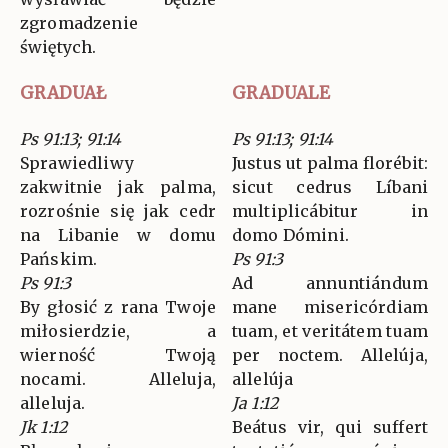
zgromadzenie
świętych.
GRADUAŁ
GRADUALE
Ps 91:13; 91:14
Ps 91:13; 91:14
Sprawiedliwy
Justus ut palma florébit:
zakwitnie jak palma,
sicut cedrus Líbani
rozrośnie się jak cedr
multiplicábitur in
na Libanie w domu
domo Dómini.
Pańskim.
Ps 91:3
Ps 91:3
Ad annuntiándum
By głosić z rana Twoje
mane misericórdiam
miłosierdzie, a
tuam, et veritátem tuam
wierność Twoją
per noctem. Allelúja,
nocami. Alleluja,
allelúja
alleluja.
Ja 1:12
Jk 1:12
Beátus vir, qui suffert