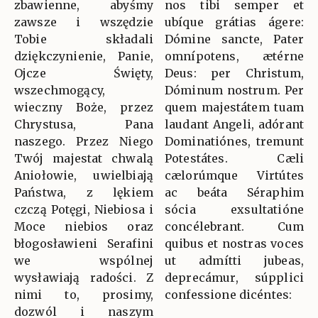
zbawienne, abyśmy
nos tibi semper et
zawsze i wszędzie
ubíque grátias ágere:
Tobie składali
Dómine sancte, Pater
dziękczynienie, Panie,
omnípotens, ætérne
Ojcze Święty,
Deus: per Christum,
wszechmogący,
Dóminum nostrum. Per
wieczny Boże, przez
quem majestátem tuam
Chrystusa, Pana
laudant Angeli, adórant
naszego. Przez Niego
Dominatiónes, tremunt
Twój majestat chwalą
Potestátes. Cæli
Aniołowie, uwielbiają
cælorúmque Virtútes
Państwa, z lękiem
ac beáta Séraphim
czczą Potęgi, Niebiosa i
sócia exsultatióne
Moce niebios oraz
concélebrant. Cum
błogosławieni Serafini
quibus et nostras voces
we wspólnej
ut admítti jubeas,
wysławiają radości. Z
deprecámur, súpplici
nimi to, prosimy,
confessione dicéntes:
dozwól i naszym