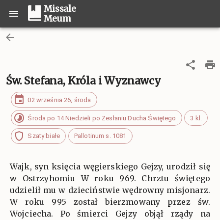
Missale
Meum
Św. Stefana, Króla i Wyznawcy
02 września 26, środa
Środa po 14 Niedzieli po Zesłaniu Ducha Świętego
3 kl.
Szaty białe
Pallotinum s. 1081
Wajk, syn księcia węgierskiego Gejzy, urodził się
w Ostrzyhomiu W roku 969. Chrztu świętego
udzielił mu w dzieciństwie wędrowny misjonarz.
W roku 995 został bierzmowany przez św.
Wojciecha. Po śmierci Gejzy objął rządy na