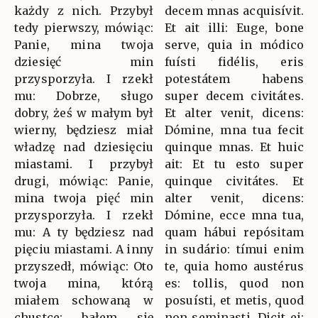
każdy z nich. Przybył
decem mnas acquisívit.
tedy pierwszy, mówiąc:
Et ait illi: Euge, bone
Panie, mina twoja
serve, quia in módico
dziesięć min
fuísti fidélis, eris
przysporzyła. I rzekł
potestátem habens
mu: Dobrze, sługo
super decem civitátes.
dobry, żeś w małym był
Et alter venit, dicens:
wierny, będziesz miał
Dómine, mna tua fecit
władzę nad dziesięciu
quinque mnas. Et huic
miastami. I przybył
ait: Et tu esto super
drugi, mówiąc: Panie,
quinque civitátes. Et
mina twoja pięć min
alter venit, dicens:
przysporzyła. I rzekł
Dómine, ecce mna tua,
mu: A ty będziesz nad
quam hábui repósitam
pięciu miastami. A inny
in sudário: tímui enim
przyszedł, mówiąc: Oto
te, quia homo austérus
twoja mina, którą
es: tollis, quod non
miałem schowaną w
posuísti, et metis, quod
chustce; bałem się
non seminasti. Dicit ei: