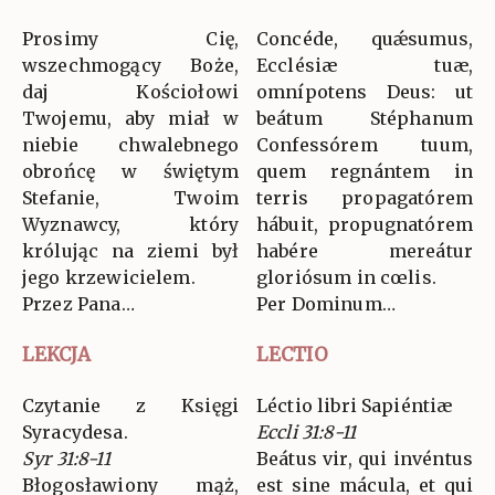
Prosimy Cię,
Concéde, quǽsumus,
wszechmogący Boże,
Ecclésiæ tuæ,
daj Kościołowi
omnípotens Deus: ut
Twojemu, aby miał w
beátum Stéphanum
niebie chwalebnego
Confessórem tuum,
obrońcę w świętym
quem regnántem in
Stefanie, Twoim
terris propagatórem
Wyznawcy, który
hábuit, propugnatórem
królując na ziemi był
habére mereátur
jego krzewicielem.
gloriósum in cœlis.
Przez Pana…
Per Dominum…
LEKCJA
LECTIO
Czytanie z Księgi
Léctio libri Sapiéntiæ
Syracydesa.
Eccli 31:8-11
Syr 31:8-11
Beátus vir, qui invéntus
Błogosławiony mąż,
est sine mácula, et qui