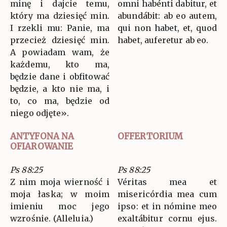
minę i dajcie temu,
omni habénti dabitur, et
który ma dziesięć min.
abundábit: ab eo autem,
I rzekli mu: Panie, ma
qui non habet, et, quod
przecież dziesięć min.
habet, auferetur ab eo.
A powiadam wam, że
każdemu, kto ma,
będzie dane i obfitować
będzie, a kto nie ma, i
to, co ma, będzie od
niego odjęte».
ANTYFONA NA
OFFERTORIUM
OFIAROWANIE
Ps 88:25
Ps 88:25
Z nim moja wierność i
Véritas mea et
moja łaska; w moim
misericórdia mea cum
imieniu moc jego
ipso: et in nómine meo
wzrośnie. (Alleluia.)
exaltábitur cornu ejus.