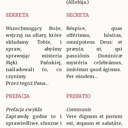
(Allelúja.)
SEKRETA
SECRETA
Wszechmogący Boże,
Réspice, quas
wejrzyj na ofiary, które
offérimus, hóstias,
składamy Tobie, i
omnípotens Deus: et
spraw, abyśmy
præsta; ut, qui
sprawując misteria
passiónis Dominicæ
Męki Pańskiej,
mystéria celebrámus,
naśladowali to, co
imitémur quod ágimus.
czynimy.
Per eúndem…
Przez tegoż Pana…
PREFACJA
PREFATIO
Prefacja zwykła
Communis
Zaprawdę godne to i
Vere dignum et justum
sprawiedliwe, słuszne i
est, æquum et salutáre,