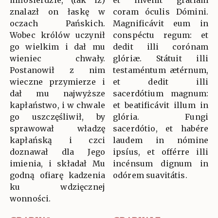
miłosierdzie, (tak iż)
et invénit grátiam
znalazł on łaskę w
coram óculis Dómini.
oczach Pańskich.
Magnificávit eum in
Wobec królów uczynił
conspéctu regum: et
go wielkim i dał mu
dedit illi corónam
wieniec chwały.
glóriæ. Státuit illi
Postanowił z nim
testaméntum ætérnum,
wieczne przymierze i
et dedit illi
dał mu najwyższe
sacerdótium magnum:
kapłaństwo, i w chwale
et beatificávit illum in
go uszczęśliwił, by
glória. Fungi
sprawował władzę
sacerdótio, et habére
kapłańską i czci
laudem in nómine
doznawał dla Jego
ipsíus, et offérre illi
imienia, i składał Mu
incénsum dignum in
godną ofiarę kadzenia
odórem suavitátis.
ku wdzięcznej
wonności.