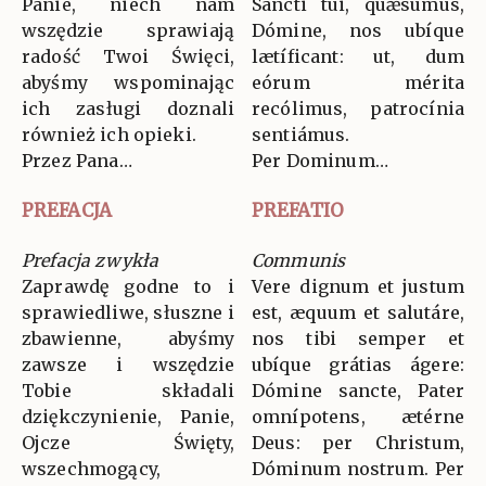
Panie, niech nam
Sancti tui, quǽsumus,
wszędzie sprawiają
Dómine, nos ubíque
radość Twoi Święci,
lætíficant: ut, dum
abyśmy wspominając
eórum mérita
ich zasługi doznali
recólimus, patrocínia
również ich opieki.
sentiámus.
Przez Pana…
Per Dominum…
PREFACJA
PREFATIO
Prefacja zwykła
Communis
Zaprawdę godne to i
Vere dignum et justum
sprawiedliwe, słuszne i
est, æquum et salutáre,
zbawienne, abyśmy
nos tibi semper et
zawsze i wszędzie
ubíque grátias ágere:
Tobie składali
Dómine sancte, Pater
dziękczynienie, Panie,
omnípotens, ætérne
Ojcze Święty,
Deus: per Christum,
wszechmogący,
Dóminum nostrum. Per