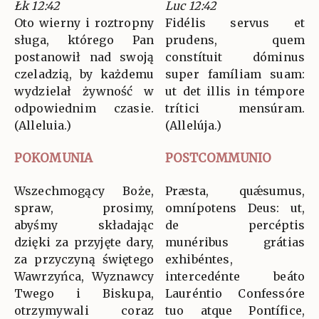
Łk 12:42
Luc 12:42
Oto wierny i roztropny
Fidélis servus et
sługa, którego Pan
prudens, quem
postanowił nad swoją
constítuit dóminus
czeladzią, by każdemu
super famíliam suam:
wydzielał żywność w
ut det illis in témpore
odpowiednim czasie.
trítici mensúram.
(Alleluia.)
(Allelúja.)
POKOMUNIA
POSTCOMMUNIO
Wszechmogący Boże,
Præsta, quǽsumus,
spraw, prosimy,
omnípotens Deus: ut,
abyśmy składając
de percéptis
dzięki za przyjęte dary,
munéribus grátias
za przyczyną świętego
exhibéntes,
Wawrzyńca, Wyznawcy
intercedénte beáto
Twego i Biskupa,
Lauréntio Confessóre
otrzymywali coraz
tuo atque Pontífice,