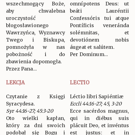
wszechmogący Boże,
omnípotens Deus: ut
aby chwalebna
beáti Lauréntii
uroczystość
Confessóris tui atque
błogosławionego
Pontíficis veneránda
Wawrzyńca, Wyznawcy
solémnitas, et
Twego i Biskupa,
devotiónem nobis
pomnożyła w nas
áugeat et salútem.
pobożność i do
Per Dominum…
zbawienia dopomogła.
Przez Pana…
LEKCJA
LECTIO
Czytanie z Księgi
Léctio libri Sapiéntiæ
Syracydesa.
Eccli 44:16-27; 45, 3-20
Syr 44:16-27; 45:3-20
Ecce sacérdos magnus,
Oto wielki kapłan,
qui in diébus suis
który za dni swoich
plácuit Deo, et invéntus
podobał się Bogu i
est justus: et in