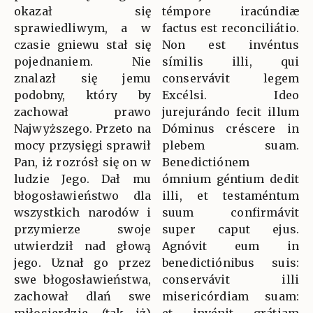
okazał się
témpore iracúndiæ
sprawiedliwym, a w
factus est reconciliátio.
czasie gniewu stał się
Non est invéntus
pojednaniem. Nie
símilis illi, qui
znalazł się jemu
conservávit legem
podobny, który by
Excélsi. Ideo
zachował prawo
jurejurándo fecit illum
Najwyższego. Przeto na
Dóminus créscere in
mocy przysięgi sprawił
plebem suam.
Pan, iż rozrósł się on w
Benedictiónem
ludzie Jego. Dał mu
ómnium géntium dedit
błogosławieństwo dla
illi, et testaméntum
wszystkich narodów i
suum confirmávit
przymierze swoje
super caput ejus.
utwierdził nad głową
Agnóvit eum in
jego. Uznał go przez
benedictiónibus suis:
swe błogosławieństwa,
conservávit illi
zachował dlań swe
misericórdiam suam: