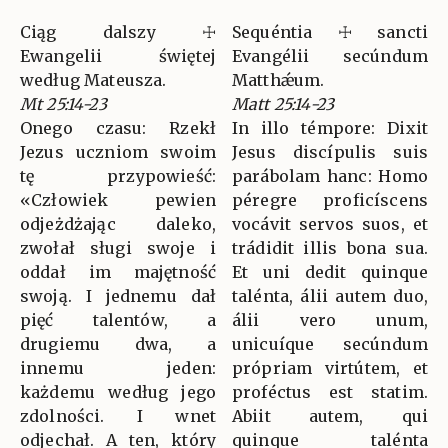
Ciąg dalszy ☩
Sequéntia ☩ sancti
Ewangelii świętej
Evangélii secúndum
według Mateusza.
Matthǽum.
Mt 25:14-23
Matt 25:14-23
Onego czasu: Rzekł
In illo témpore: Dixit
Jezus uczniom swoim
Jesus discípulis suis
tę przypowieść:
parábolam hanc: Homo
«Człowiek pewien
péregre proficíscens
odjeżdżając daleko,
vocávit servos suos, et
zwołał sługi swoje i
trádidit illis bona sua.
oddał im majętność
Et uni dedit quinque
swoją. I jednemu dał
talénta, álii autem duo,
pięć talentów, a
álii vero unum,
drugiemu dwa, a
unicuíque secúndum
innemu jeden:
própriam virtútem, et
każdemu według jego
proféctus est statim.
zdolności. I wnet
Abiit autem, qui
odjechał. A ten, który
quinque talénta