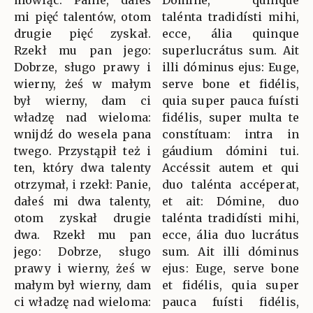
mówiąc: Panie, dałeś
Dómine, quinque
mi pięć talentów, otom
talénta tradidísti mihi,
drugie pięć zyskał.
ecce, ália quinque
Rzekł mu pan jego:
superlucrátus sum. Ait
Dobrze, sługo prawy i
illi dóminus ejus: Euge,
wierny, żeś w małym
serve bone et fidélis,
był wierny, dam ci
quia super pauca fuísti
władzę nad wieloma:
fidélis, super multa te
wnijdź do wesela pana
constítuam: intra in
twego. Przystąpił też i
gáudium dómini tui.
ten, który dwa talenty
Accéssit autem et qui
otrzymał, i rzekł: Panie,
duo talénta accéperat,
dałeś mi dwa talenty,
et ait: Dómine, duo
otom zyskał drugie
talénta tradidísti mihi,
dwa. Rzekł mu pan
ecce, ália duo lucrátus
jego: Dobrze, sługo
sum. Ait illi dóminus
prawy i wierny, żeś w
ejus: Euge, serve bone
małym był wierny, dam
et fidélis, quia super
ci władzę nad wieloma:
pauca fuísti fidélis,