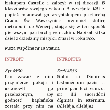
biskupem Castello i założył w tej diecezji 15
klasztorów swojego zakonu. 5 września 1451 r.
papież mianował go arcybiskupem patriarchą
Grado. Św. Wawrzyniec przeniósł stolicę
metropolii do Wenecji, stając się w ten sposób
pierwszym patriarchą weneckim. Napisał kilka
dzieł z dziedziny mistyki. Zmarł w roku 1455.
Msza wspólna nr 18 Statuit.
INTROIT
INTROITUS
Syr 45:30
Eccli 45:30
Pan zawarł z nim
Státuit ei Dóminus
przymierze pokoju i
testaméntum pacis, et
ustanowił go
príncipem fecit eum: ut
przełożonym, aby
sit illi sacerdótii
godność kapłańska
dígnitas in ætérnum.
została przy nim na
(Allelúja, allelúja.)