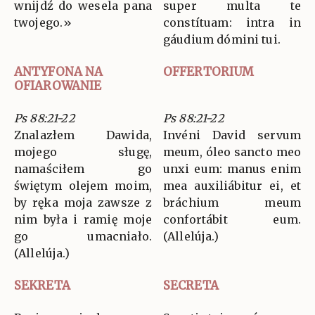
wnijdź do wesela pana
super multa te
twojego.»
constítuam: intra in
gáudium dómini tui.
ANTYFONA NA
OFFERTORIUM
OFIAROWANIE
Ps 88:21-22
Ps 88:21-22
Znalazłem Dawida,
Invéni David servum
mojego sługę,
meum, óleo sancto meo
namaściłem go
unxi eum: manus enim
świętym olejem moim,
mea auxiliábitur ei, et
by ręka moja zawsze z
bráchium meum
nim była i ramię moje
confortábit eum.
go umacniało.
(Allelúja.)
(Allelúja.)
SEKRETA
SECRETA