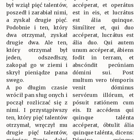
był wziął pięć talentów,
accéperat, et operátus
poszedł i zarabiał nimi,
est in eis, et lucrátus
a zyskał drugie pięć.
est ália quinque.
Podobnie i ten, który
Simíliter et, qui duo
dwa otrzymał, zyskał
accéperat, lucrátus est
drugie dwa. Ale ten,
ália duo. Qui autem
który otrzymał był
unum accéperat, ábiens
jeden, odszedłszy,
fodit in terram, et
zakopał go w ziemi i
abscóndit pecúniam
skrył pieniądze pana
dómini sui. Post
swego.
multum vero témporis
A po długim czasie
venit dóminus
wrócił pan sług onych i
servórum illórum, et
począł rozliczać się z
pósuit ratiónem cum
nimi. I przystąpiwszy
eis. Et accédens qui
ten, który pięć talentów
quinque talénta
otrzymał, wręczył mu
accéperat, óbtulit ália
drugie pięć talentów,
quinque talénta, dicens: