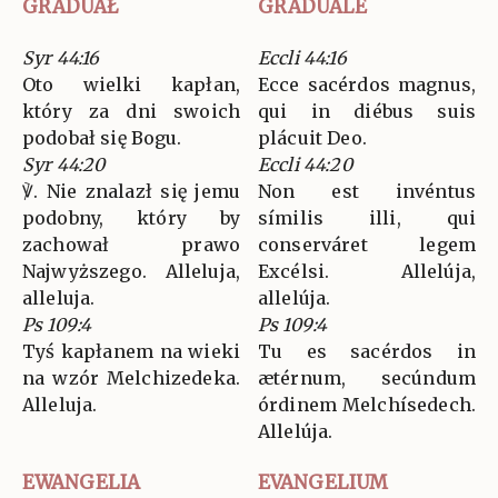
GRADUAŁ
GRADUALE
Syr 44:16
Eccli 44:16
Oto wielki kapłan,
Ecce sacérdos magnus,
który za dni swoich
qui in diébus suis
podobał się Bogu.
plácuit Deo.
Syr 44:20
Eccli 44:20
℣. Nie znalazł się jemu
Non est invéntus
podobny, który by
símilis illi, qui
zachował prawo
conserváret legem
Najwyższego. Alleluja,
Excélsi. Allelúja,
alleluja.
allelúja.
Ps 109:4
Ps 109:4
Tyś kapłanem na wieki
Tu es sacérdos in
na wzór Melchizedeka.
ætérnum, secúndum
Alleluja.
órdinem Melchísedech.
Allelúja.
EWANGELIA
EVANGELIUM