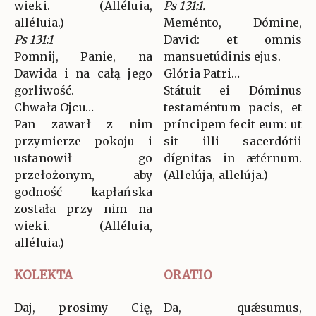
wieki. (Alléluia,
Ps 131:1.
alléluia.)
Meménto, Dómine,
Ps 131:1
David: et omnis
Pomnij, Panie, na
mansuetúdinis ejus.
Dawida i na całą jego
Glória Patri…
gorliwość.
Státuit ei Dóminus
Chwała Ojcu…
testaméntum pacis, et
Pan zawarł z nim
príncipem fecit eum: ut
przymierze pokoju i
sit illi sacerdótii
ustanowił go
dígnitas in ætérnum.
przełożonym, aby
(Allelúja, allelúja.)
godność kapłańska
została przy nim na
wieki. (Alléluia,
alléluia.)
KOLEKTA
ORATIO
Daj, prosimy Cię,
Da, quǽsumus,