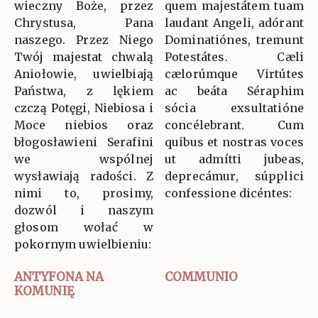
wieczny Boże, przez
quem majestátem tuam
Chrystusa, Pana
laudant Angeli, adórant
naszego. Przez Niego
Dominatiónes, tremunt
Twój majestat chwalą
Potestátes. Cæli
Aniołowie, uwielbiają
cælorúmque Virtútes
Państwa, z lękiem
ac beáta Séraphim
czczą Potęgi, Niebiosa i
sócia exsultatióne
Moce niebios oraz
concélebrant. Cum
błogosławieni Serafini
quibus et nostras voces
we wspólnej
ut admítti jubeas,
wysławiają radości. Z
deprecámur, súpplici
nimi to, prosimy,
confessione dicéntes:
dozwól i naszym
głosom wołać w
pokornym uwielbieniu:
ANTYFONA NA
COMMUNIO
KOMUNIĘ