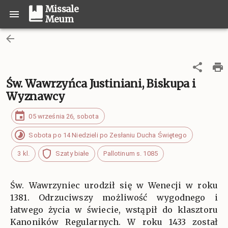
Missale
Meum
Św. Wawrzyńca Justiniani, Biskupa i
Wyznawcy
05 września 26, sobota
Sobota po 14 Niedzieli po Zesłaniu Ducha Świętego
3 kl.
Szaty białe
Pallotinum s. 1085
Św. Wawrzyniec urodził się w Wenecji w roku
1381. Odrzuciwszy możliwość wygodnego i
łatwego życia w świecie, wstąpił do klasztoru
Kanoników Regularnych. W roku 1433 został