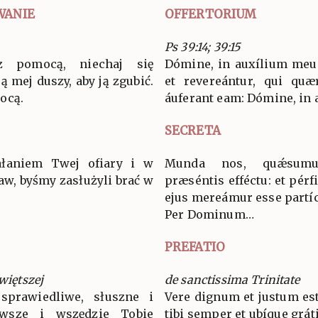
WANIE
OFFERTORIUM
Ps 39:14; 39:15
 pomocą, niechaj się
Dómine, in auxílium meu
ą mej duszy, aby ją zgubić.
et revereántur, qui qu
ocą.
áuferant eam: Dómine, in
SECRETA
iałaniem Twej ofiary i w
Munda nos, quǽsumus
w, byśmy zasłużyli brać w
præséntis efféctu: et pérf
ejus mereámur esse partíc
Per Dominum…
PREFATIO
więtszej
de sanctissima Trinitate
sprawiedliwe, słuszne i
Vere dignum et justum est
wsze i wszędzie Tobie
tibi semper et ubíque grát