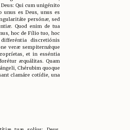
 Deus: Qui cum unigénito
to unus es Deus, unus es
ngularitáte persónæ, sed
ántiæ. Quod enim de tua
mus, hoc de Fílio tuo, hoc
ifferéntia discretiónis
ióne veræ sempiternǽque
ropríetas, et in esséntia
adorétur æquálitas. Quam
hángeli, Chérubim quoque
ant clamáre cotídie, una
ítiæ tuæ solíus: Deus,