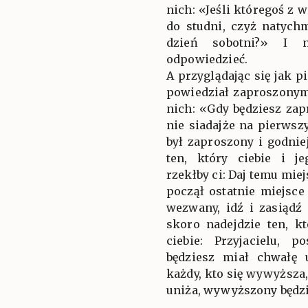
nich: «Jeśli któregoś z 
do studni, czyż natych
dzień sobotni?» I
odpowiedzieć.
A przyglądając się jak p
powiedział zaproszony
nich: «Gdy będziesz za
nie siadajże na pierwsz
był zaproszony i godnie
ten, który ciebie i j
rzekłby ci: Daj temu mie
począł ostatnie miejsce
wezwany, idź i zasiądź
skoro nadejdzie ten, k
ciebie: Przyjacielu, 
będziesz miał chwałę 
każdy, kto się wywyższa,
uniża, wywyższony będz