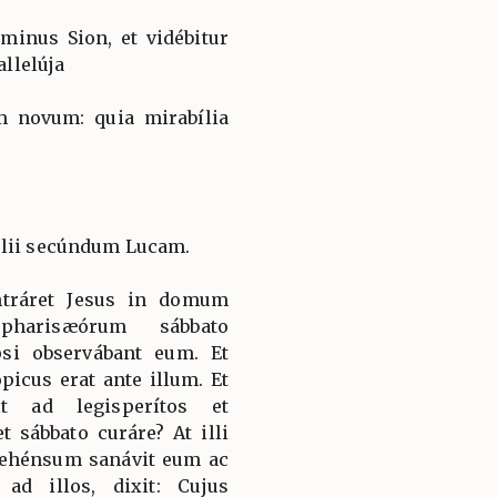
minus Sion, et vidébitur
allelúja
 novum: quia mirabília
élii secúndum Lucam.
ntráret Jesus in domum
pharisæórum sábbato
si observábant eum. Et
icus erat ante illum. Et
it ad legisperítos et
t sábbato curáre? At illi
rehénsum sanávit eum ac
ad illos, dixit: Cujus