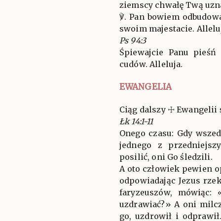
ziemscy chwałę Twą uzna
℣. Pan bowiem odbudowa
swoim majestacie. Alleluj
Ps 94:3
Śpiewajcie Panu pieśń
cudów. Alleluja.
EWANGELIA
Ciąg dalszy ☩ Ewangelii 
Łk 14:1-11
Onego czasu: Gdy wszed
jednego z przedniejsz
posilić, oni Go śledzili.
A oto człowiek pewien o
odpowiadając Jezus rze
faryzeuszów, mówiąc: 
uzdrawiać?» A oni milc
go, uzdrowił i odprawił