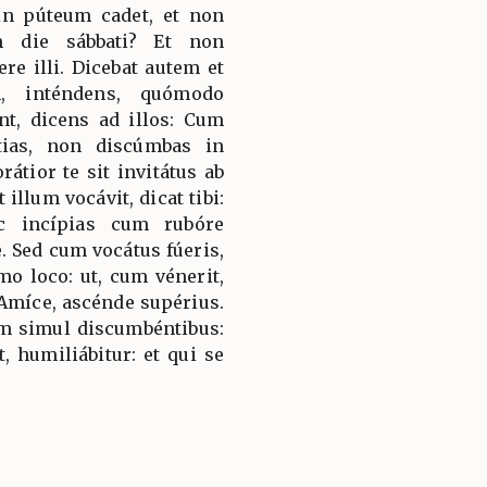
in púteum cadet, et non
m die sábbati? Et non
e illi. Dicebat autem et
m, inténdens, quómodo
nt, dicens ad illos: Cum
tias, non discúmbas in
átior te sit invitátus ab
t illum vocávit, dicat tibi:
c incípias cum rubóre
 Sed cum vocátus fúeris,
o loco: ut, cum vénerit,
i: Amíce, ascénde supérius.
am simul discumbéntibus:
, humiliábitur: et qui se