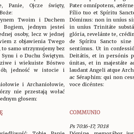
ie, Panie, Ojcze święty,
Pater omnípotens, ætérne
Boże:
Fílio tuo et Spíritu Sanc
Synem Twoim i Duchem
Dóminus: non in uníus si
ś Bogiem, jednym jesteś
in uníus Trinitáte subst
ednej osoby, lecz w jednej
glória, revelánte te, crédi
owiem z objawienia Twego
de Spíritu Sancto sine d
, to samo utrzymujemy bez
sentímus. Ut in confess
 Synu i o Duchu Świętym.
Deitátis, et in persónis p
ziwe i wiekuiste Bóstwo
únitas, et in majestáte 
ób, jedność w istocie i
laudant Angeli atque Arc
ac Séraphim: qui non cess
iołowie i Archaniołowie,
voce dicéntes:
tórzy nie przestają wołać
jednym głosem:
Ę
COMMUNIO
Ps 70:16-17; 70:18
iedliwość: Tobie Panie
Dómine, memorábor just