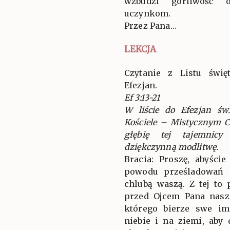
wzbudzi gorliwość 
uczynkom.
Przez Pana…
LEKCJA
Czytanie z Listu świ
Efezjan.
Ef 3:13-21
W liście do Efezjan ś
Kościele – Mistycznym C
głębię tej tajemnicy
dziękczynną modlitwę.
Bracia: Proszę, abyści
powodu prześladowań 
chlubą waszą. Z tej to
przed Ojcem Pana nasz
którego bierze swe im
niebie i na ziemi, ab