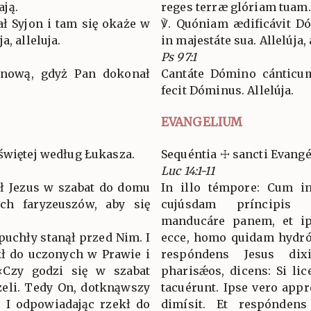
ją.
reges terræ glóriam tuam.
ł Syjon i tam się okaże w
℣. Quóniam ædificávit Dó
a, alleluja.
in majestáte sua. Allelúja, 
Ps 97:1
 nową, gdyż Pan dokonał
Cantáte Dómino cánticum
fecit Dóminus. Allelúja.
EVANGELIUM
świętej według Łukasza.
Sequéntia ☩ sancti Evang
Luc 14:1-11
ł Jezus w szabat do domu
In illo témpore: Cum i
ych faryzeuszów, aby się
cujúsdam príncipis 
manducáre panem, et ip
puchły stanął przed Nim. I
ecce, homo quidam hydróp
kł do uczonych w Prawie i
respóndens Jesus dix
«Czy godzi się w szabat
pharisǽos, dicens: Si lice
zeli. Tedy On, dotknąwszy
tacuérunt. Ipse vero app
. I odpowiadając rzekł do
dimísit. Et respóndens 