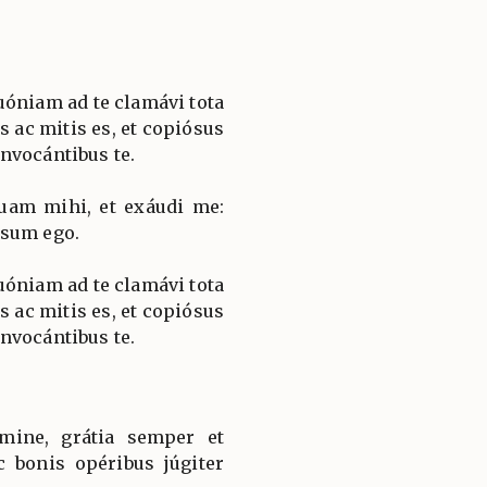
óniam ad te clamávi tota
s ac mitis es, et copiósus
nvocántibus te.
uam mihi, et exáudi me:
 sum ego.
óniam ad te clamávi tota
s ac mitis es, et copiósus
nvocántibus te.
ine, grátia semper et
c bonis opéribus júgiter