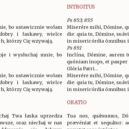
INTROITUS
Ps 85:3; 85:5
nie, bo ustawicznie wołam
Miserére mihi, Dómine, qu
dobry i łaskawy, wielce
die: quia tu, Dómine, suávi
h, którzy Cię wzywają.
in misericórdia ómnibus i
Ps 85:1
oje i wysłuchaj mnie, bo
Inclína, Dómine, aurem t
quóniam inops, et pauper
Glória Patri…
nie, bo ustawicznie wołam
Miserére mihi, Dómine, qu
dobry i łaskawy, wielce
die: quia tu, Dómine, suávi
h, którzy Cię wzywają.
in misericórdia ómnibus i
ORATIO
echaj Twa łaska uprzedza
Tua nos, quǽsumus, Dóm
awsze, oraz niechaj w nas
prævéniat et sequátur: a