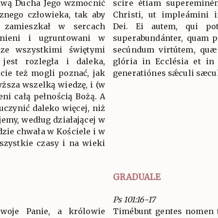
rawą Ducha Jego wzmocnić
scire étiam supereminén
znego człowieka, tak aby
Christi, ut impleámini
 zamieszkał w sercach
Dei. Ei autem, qui po
nieni i ugruntowani w
superabundánter, quam pé
 ze wszystkimi świętymi
secúndum virtútem, quæ 
jest rozległa i daleka,
glória in Ecclésia et in
ście też mogli poznać, jak
generatiónes sǽculi sæc
ższa wszelką wiedzę, i (w
eni całą pełnością Bożą. A
uczynić daleko więcej, niż
jemy, według działającej w
dzie chwała w Kościele i w
szystkie czasy i na wieki
GRADUALE
Ps 101:16-17
woje Panie, a królowie
Timébunt gentes nomen 