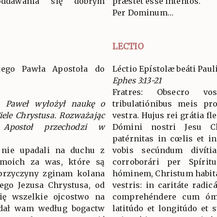
oddawania się dobrym
præstet esse inténtos.
Per Dominum…
LECTIO
ętego Pawła Apostoła do
Léctio Epístolæ beáti Paul
Ephes 3:13-21
Fratres: Obsecro vo
w. Paweł wyłożył naukę o
tribulatiónibus meis pr
iele Chrystusa. Rozważając
vestra. Hujus rei grátia f
 Apostoł przechodzi w
Dómini nostri Jesu C
patérnitas in cœlis et in
e nie upadali na duchu z
vobis secúndum divítia
moich za was, które są
corroborári per Spírit
 przyczyny zginam kolana
hóminem, Christum habitá
ego Jezusa Chrystusa, od
vestris: in caritáte radicá
ię wszelkie ojcostwo na
comprehéndere cum ómn
y dał wam według bogactw
latitúdo et longitúdo et 