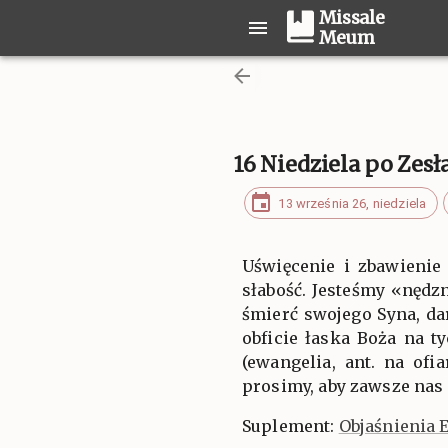
Missale
Meum
16 Niedziela po Zes
13 września 26, niedziela
Uświęcenie i zbawienie
słabość. Jesteśmy «nędzn
śmierć swojego Syna, da
obficie łaska Boża na t
(ewangelia, ant. na of
prosimy, aby zawsze nas
Suplement:
Objaśnienia 