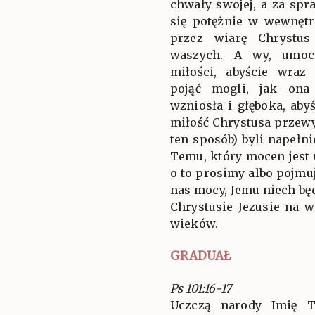
chwały swojej, a za sp
się potężnie w wewnętr
przez wiarę Chrystus
waszych. A wy, umoc
miłości, abyście wraz
pojąć mogli, jak ona 
wzniosła i głęboka, aby
miłość Chrystusa przewy
ten sposób) byli napełni
Temu, który mocen jest 
o to prosimy albo pojmu
nas mocy, Jemu niech bę
Chrystusie Jezusie na w
wieków.
GRADUAŁ
Ps 101:16-17
Uczczą narody Imię T