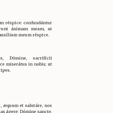
m réspice: confundántur
ærunt ánimam meam, ut
 auxílium meum réspice.
, Dómine, sacrifícii
ice miserátus in nobis; ut
ipes.
, æquum et salutáre, nos
ias ágere: Dómine sancte,