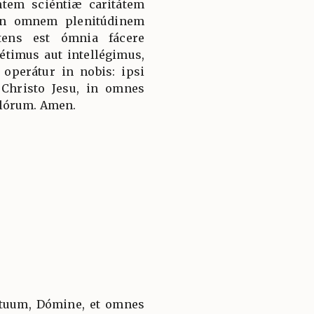
tem sciéntiæ caritátem
 in omnem plenitúdinem
tens est ómnia fácere
timus aut intellégimus,
operátur in nobis: ipsi
 Christo Jesu, in omnes
ulórum. Amen.
tuum, Dómine, et omnes