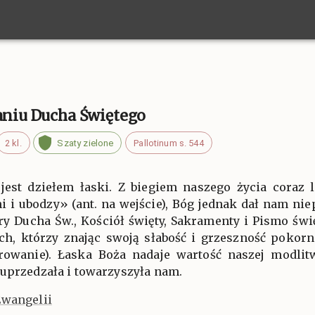
łaniu Ducha Świętego
2 kl.
Szaty zielone
Pallotinum s. 544
 jest dziełem łaski. Z biegiem naszego życia coraz 
i i ubodzy» (ant. na wejście), Bóg jednak dał nam ni
ry Ducha Św., Kościół święty, Sakramenty i Pismo świę
ych, którzy znając swoją słabość i grzeszność poko
iarowanie). Łaska Boża nadaje wartość naszej modlit
 uprzedzała i towarzyszyła nam.
Ewangelii