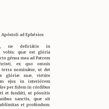
i Apóstoli ad Ephésios
s, ne deficiátis in
o vobis: quæ est glória
lecto génua mea ad Patrem
hristi, ex quo omnis
 terra nominátur, ut det
s glóriæ suæ, virtúte
um ejus in interiórem
re per fidem in córdibus
ti et fundáti, ut póssitis
ibus sanctis, quæ sit
sublímitas et profúndum: