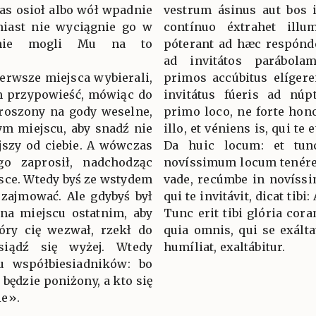
was osioł albo wół wpadnie
vestrum ásinus aut bos 
miast nie wyciągnie go w
contínuo éxtrahet illu
 nie mogli Mu na to
póterant ad hæc respónder
ad invitátos parábola
ierwsze miejsca wybierali,
primos accúbitus elígere
m przypowieść, mówiąc do
invitátus fúeris ad núp
proszony na gody weselne,
primo loco, ne forte honor
ym miejscu, aby snadź nie
illo, et véniens is, qui te e
jszy od ciebie. A wówczas
Da huic locum: et tun
ego zaprosił, nadchodząc
novíssimum locum tenére.
jsce. Wtedy byś ze wstydem
vade, recúmbe in novíssim
 zajmować. Ale gdybyś był
qui te invitávit, dicat tib
 na miejscu ostatnim, aby
Tunc erit tibi glória cor
tóry cię wezwał, rzekł do
quia omnis, qui se exáltat
posiądź się wyżej. Wtedy
humíliat, exaltábitur.
u współbiesiadników: bo
 będzie poniżony, a kto się
ie».