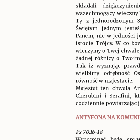
składali dziękczynien
wszechmogący, wieczny 
Ty z jednorodzonym 
Świętym jednym jeste
Panem, nie w jedności j
istocie Trójcy. W co b
wierzymy o Twej chwale
żadnej różnicy o Twoim
Tak iż wyznając prawd
wielbimy odrębność Os
równość w majestacie.
Majestat ten chwalą An
Cherubini i Serafini, k
codziennie powtarzając 
ANTYFONA NA KOMUNI
Ps 70:16-18
Wspominać będę spraw