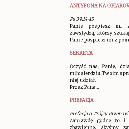
ANTYFONA NA OFIARO
Ps 39:14-15
Panie pospiesz mi z
zawstydzą, którzy szukaj
Panie pospiesz mi z pom
SEKRETA
Oczyść nas, Panie, dz
miłosierdziu Twoim spra
niej udział.
Przez Pana…
PREFACJA
Prefacja o Trójcy Przenajś
Zaprawdę godne to i 
zbawienne, abyśmy za