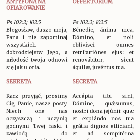
ANTYFONA NA
OFFERTORIUM
OFIAROWANIE
Ps 102:2; 102:5
Ps 102:2; 102:5
Błogosław, duszo moja,
Bénedic, ánima mea,
Pana i nie zapominaj
Dómino, et noli
wszystkich
oblivísci omnes
dobrodziejstw Jego, a
retributiónes ejus: et
młodość twoja odnowi
renovábitur, sicut
się jak u orła.
áquilæ, juvéntus tua.
SEKRETA
SECRETA
Racz przyjąć, prosimy
Accépta tibi sint,
Cię, Panie, nasze posty.
Dómine, quǽsumus,
Niech one nas
nostri dona jejúnii: quæ
oczyszczą i uczynią
et expiándo nos tua
godnymi Twej łaski i
grátia dignos effíciant,
zawiodą do
et ad sempitérna