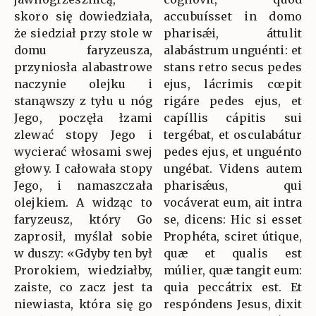
skoro się dowiedziała,
accubuísset in domo
że siedział przy stole w
pharisǽi, áttulit
domu faryzeusza,
alabástrum unguénti: et
przyniosła alabastrowe
stans retro secus pedes
naczynie olejku i
ejus, lácrimis cœpit
stanąwszy z tyłu u nóg
rigáre pedes ejus, et
Jego, poczęła łzami
capíllis cápitis sui
zlewać stopy Jego i
tergébat, et osculabátur
wycierać włosami swej
pedes ejus, et unguénto
głowy. I całowała stopy
ungébat. Videns autem
Jego, i namaszczała
pharisǽus, qui
olejkiem. A widząc to
vocáverat eum, ait intra
faryzeusz, który Go
se, dicens: Hic si esset
zaprosił, myślał sobie
Prophéta, sciret útique,
w duszy: «Gdyby ten był
quæ et qualis est
Prorokiem, wiedziałby,
múlier, quæ tangit eum:
zaiste, co zacz jest ta
quia peccátrix est. Et
niewiasta, która się go
respóndens Jesus, dixit