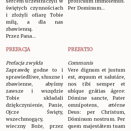
sercem uczestniczyli w
proficuum immolemus.
świętych czynnościach
Per Dominum…
i złożyli ofiarę Tobie
miłą, a dla nas
zbawienną.
Przez Pana…
PREFACJA
PREFATIO
Prefacja zwykła
Communis
Zaprawdę godne to i
Vere dignum et justum
sprawiedliwe, słuszne i
est, æquum et salutáre,
zbawienne, abyśmy
nos tibi semper et
zawsze i wszędzie
ubíque grátias ágere:
Tobie składali
Dómine sancte, Pater
dziękczynienie, Panie,
omnípotens, ætérne
Ojcze Święty,
Deus: per Christum,
wszechmogący,
Dóminum nostrum. Per
wieczny Boże, przez
quem majestátem tuam