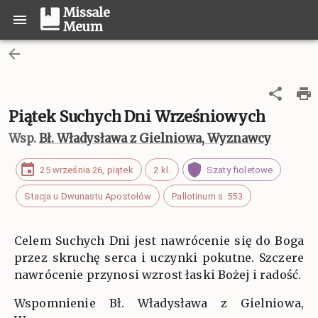
Missale
Meum
Piątek Suchych Dni Wrześniowych
Wsp.
Bł. Władysława z Gielniowa, Wyznawcy
25 września 26, piątek
2 kl.
Szaty fioletowe
Stacja u Dwunastu Apostołów
Pallotinum s. 553
Celem Suchych Dni jest nawrócenie się do Boga
przez skruchę serca i uczynki pokutne. Szczere
nawrócenie przynosi wzrost łaski Bożej i radość.
Wspomnienie Bł. Władysława z Gielniowa,