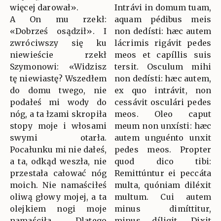
więcej darował».
Intrávi in domum tuam,
A On mu rzekł:
aquam pédibus meis
«Dobrześ osądził». I
non dedísti: hæc autem
zwróciwszy się ku
lácrimis rigávit pedes
niewieście rzekł
meos et capíllis suis
Szymonowi: «Widzisz
tersit. Osculum mihi
tę niewiastę? Wszedłem
non dedísti: hæc autem,
do domu twego, nie
ex quo intrávit, non
podałeś mi wody do
cessávit osculári pedes
nóg, a ta łzami skropiła
meos. Oleo caput
stopy moje i włosami
meum non unxísti: hæc
swymi otarła.
autem unguénto unxit
Pocałunku mi nie dałeś,
pedes meos. Propter
a ta, odkąd weszła, nie
quod dico tibi:
przestała całować nóg
Remittúntur ei peccáta
moich. Nie namaściłeś
multa, quóniam diléxit
oliwą głowy mojej, a ta
multum. Cui autem
olejkiem nogi moje
minus dimíttitur,
namaściła. Dlatego
minus díligit. Dixit