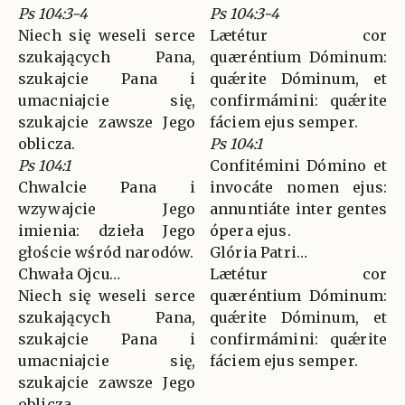
Ps 104:3-4
Ps 104:3-4
Niech się weseli serce
Lætétur cor
szukających Pana,
quæréntium Dóminum:
szukajcie Pana i
quǽrite Dóminum, et
umacniajcie się,
confirmámini: quǽrite
szukajcie zawsze Jego
fáciem ejus semper.
oblicza.
Ps 104:1
Ps 104:1
Confitémini Dómino et
Chwalcie Pana i
invocáte nomen ejus:
wzywajcie Jego
annuntiáte inter gentes
imienia: dzieła Jego
ópera ejus.
głoście wśród narodów.
Glória Patri…
Chwała Ojcu…
Lætétur cor
Niech się weseli serce
quæréntium Dóminum:
szukających Pana,
quǽrite Dóminum, et
szukajcie Pana i
confirmámini: quǽrite
umacniajcie się,
fáciem ejus semper.
szukajcie zawsze Jego
oblicza.