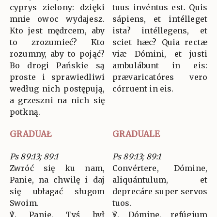
cyprys zielony: dzięki
tuus invéntus est. Quis
mnie owoc wydajesz.
sápiens, et intélleget
Kto jest mędrcem, aby
ista? intéllegens, et
to zrozumieć? Kto
sciet hæc? Quia rectæ
rozumny, aby to pojąć?
viæ Dómini, et justi
Bo drogi Pańskie są
ambulábunt in eis:
proste i sprawiedliwi
prævaricatóres vero
według nich postępują,
córruent in eis.
a grzeszni na nich się
potkną.
GRADUAŁ
GRADUALE
Ps 89:13; 89:1
Ps 89:13; 89:1
Zwróć się ku nam,
Convértere, Dómine,
Panie, na chwilę i daj
aliquántulum, et
się ubłagać sługom
deprecáre super servos
Swoim.
tuos.
℣. Panie, Tyś był
℣. Dómine, refúgium