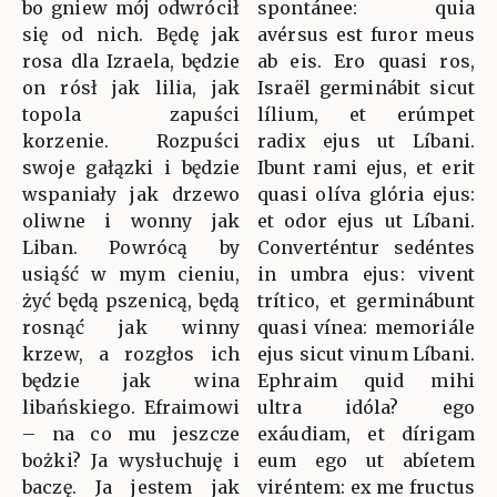
bo gniew mój odwrócił
spontánee: quia
się od nich. Będę jak
avérsus est furor meus
rosa dla Izraela, będzie
ab eis. Ero quasi ros,
on rósł jak lilia, jak
Israël germinábit sicut
topola zapuści
lílium, et erúmpet
korzenie. Rozpuści
radix ejus ut Líbani.
swoje gałązki i będzie
Ibunt rami ejus, et erit
wspaniały jak drzewo
quasi olíva glória ejus:
oliwne i wonny jak
et odor ejus ut Líbani.
Liban. Powrócą by
Converténtur sedéntes
usiąść w mym cieniu,
in umbra ejus: vivent
żyć będą pszenicą, będą
trítico, et germinábunt
rosnąć jak winny
quasi vínea: memoriále
krzew, a rozgłos ich
ejus sicut vinum Líbani.
będzie jak wina
Ephraim quid mihi
libańskiego. Efraimowi
ultra idóla? ego
– na co mu jeszcze
exáudiam, et dírigam
bożki? Ja wysłuchuję i
eum ego ut abíetem
baczę. Ja jestem jak
viréntem: ex me fructus