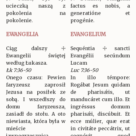
ucieczką naszą z
factus es nobis, a
pokolenia na
generatióne et
pokolenie.
progénie.
EWANGELIA
EVANGELIUM
Ciąg dalszy ☩
Sequéntia ☩ sancti
Ewangelii świętej
Evangélii secúndum
według Łukasza.
Lucam
Łk 7:36-50
Luc 7:36-50
Onego czasu: Pewien
In illo témpore:
faryzeusz zaprosił
Rogábat Jesum quidam
Jezusa na posiłek ze
de pharisǽis, ut
sobą. I wszedłszy do
manducáret cum illo. Et
domu faryzeusza,
ingréssus domum
zasiadł do stołu. A oto
pharisǽi, discúbuit. Et
niewiasta, która była w
ecce múlier, quæ erat
mieście
in civitáte peccátrix, ut
jawnogrzesznicą,
cognóvit, quod