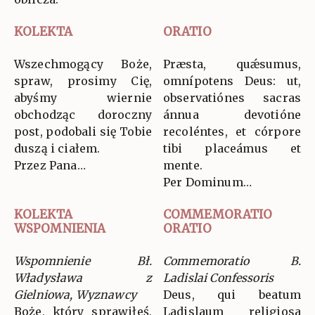
KOLEKTA
ORATIO
Wszechmogący Boże,
Præsta, quǽsumus,
spraw, prosimy Cię,
omnípotens Deus: ut,
abyśmy wiernie
observatiónes sacras
obchodząc doroczny
ánnua devotióne
post, podobali się Tobie
recoléntes, et córpore
duszą i ciałem.
tibi placeámus et
Przez Pana…
mente.
Per Dominum…
KOLEKTA
COMMEMORATIO
WSPOMNIENIA
ORATIO
Wspomnienie Bł.
Commemoratio B.
Władysława z
Ladislai Confessoris
Gielniowa, Wyznawcy
Deus, qui beatum
Boże, który sprawiłeś,
Ladislaum religiosa