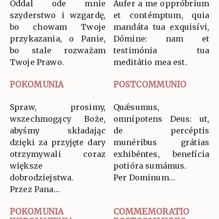
Oddal ode mnie
Aufer a me oppróbrium
szyderstwo i wzgardę,
et contémptum, quia
bo chowam Twoje
mandáta tua exquisívi,
przykazania, o Panie,
Dómine: nam et
bo stale rozważam
testimónia tua
Twoje Prawo.
meditátio mea est.
POKOMUNIA
POSTCOMMUNIO
Spraw, prosimy,
Quǽsumus,
wszechmogący Boże,
omnípotens Deus: ut,
abyśmy składając
de percéptis
dzięki za przyjęte dary
munéribus grátias
otrzymywali coraz
exhibéntes, benefícia
większe
potióra sumámus.
dobrodziejstwa.
Per Dominum…
Przez Pana…
POKOMUNIA
COMMEMORATIO