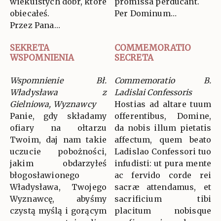
wiekuistych dóbr, które
promíssa perdúcant.
obiecałeś.
Per Dominum…
Przez Pana…
SEKRETA
COMMEMORATIO
WSPOMNIENIA
SECRETA
Wspomnienie Bł.
Commemoratio B.
Władysława z
Ladislai Confessoris
Gielniowa, Wyznawcy
Hostias ad altare tuum
Panie, gdy składamy
offerentibus, Domine,
ofiary na ołtarzu
da nobis illum pietatis
Twoim, daj nam takie
affectum, quem beato
uczucie pobożności,
Ladislao Confessori tuo
jakim obdarzyłeś
infudisti: ut pura mente
błogosławionego
ac fervido corde rei
Władysława, Twojego
sacræ attendamus, et
Wyznawcę, abyśmy
sacrificium tibi
czystą myślą i gorącym
placitum nobisque