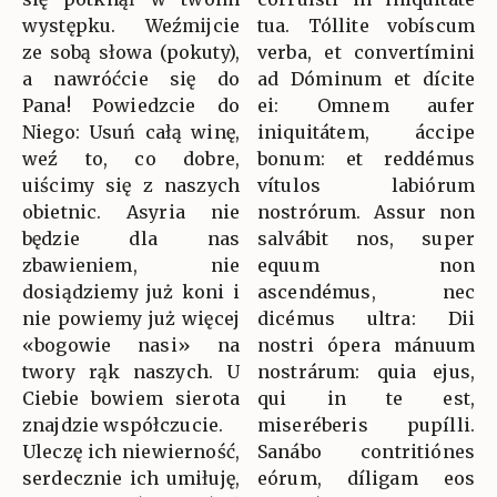
występku. Weźmijcie
tua. Tóllite vobíscum
ze sobą słowa (pokuty),
verba, et convertímini
a nawróćcie się do
ad Dóminum et dícite
Pana! Powiedzcie do
ei: Omnem aufer
Niego: Usuń całą winę,
iniquitátem, áccipe
weź to, co dobre,
bonum: et reddémus
uiścimy się z naszych
vítulos labiórum
obietnic. Asyria nie
nostrórum. Assur non
będzie dla nas
salvábit nos, super
zbawieniem, nie
equum non
dosiądziemy już koni i
ascendémus, nec
nie powiemy już więcej
dicémus ultra: Dii
«bogowie nasi» na
nostri ópera mánuum
twory rąk naszych. U
nostrárum: quia ejus,
Ciebie bowiem sierota
qui in te est,
znajdzie współczucie.
miseréberis pupílli.
Uleczę ich niewierność,
Sanábo contritiónes
serdecznie ich umiłuję,
eórum, díligam eos