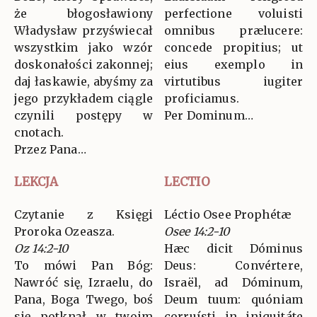
że błogosławiony
perfectione voluisti
Władysław przyświecał
omnibus prælucere:
wszystkim jako wzór
concede propitius; ut
doskonałości zakonnej;
eius exemplo in
daj łaskawie, abyśmy za
virtutibus iugiter
jego przykładem ciągle
proficiamus.
czynili postępy w
Per Dominum…
cnotach.
Przez Pana…
LEKCJA
LECTIO
Czytanie z Księgi
Léctio Osee Prophétæ
Proroka Ozeasza.
Osee 14:2-10
Oz 14:2-10
Hæc dicit Dóminus
To mówi Pan Bóg:
Deus: Convértere,
Nawróć się, Izraelu, do
Israël, ad Dóminum,
Pana, Boga Twego, boś
Deum tuum: quóniam
się potknął w twoim
corruísti in iniquitáte