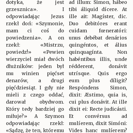
dotyka, że jest
ad illum: Simon, hábeo
grzesznica». I
tibi áliquid dícere. At
odpowiadając Jezus
ille ait: Magíster, dic.
rzekł doń: «Szymonie,
Duo debitóres erant
mam ci coś do
cuidam fœneratóri:
powiedzenia». A on
unus debébat denários
rzekł: «Mistrzu,
quingéntos, et álius
powiedz!» «Pewien
quinquagínta. Non
wierzyciel miał dwóch
habéntibus illis, unde
dłużników: jeden był
rédderent, donávit
mu winien pięćset
utrísque. Quis ergo
denarów, a drugi
eum plus díligit?
pięćdziesiąt. I gdy nie
Respóndens Simon,
mieli z czego oddać,
dixit: Æstimo, quia is,
darował obydwom.
cui plus donávit. At ille
Który tedy bardziej go
dixit ei: Recte judicásti.
miłuje?» A Szymon
Et convérsus ad
odpowiadając rzekł:
mulíerem, dixit Simóni:
«Sądzę, że ten, któremu
Vides hanc mulíerem?