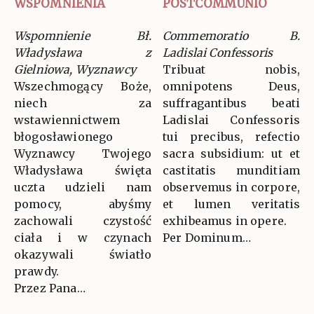
WSPOMNIENIA
POSTCOMMUNIO
Wspomnienie Bł.
Commemoratio B.
Władysława z
Ladislai Confessoris
Gielniowa, Wyznawcy
Tribuat nobis,
Wszechmogący Boże,
omnipotens Deus,
niech za
suffragantibus beati
wstawiennictwem
Ladislai Confessoris
błogosławionego
tui precibus, refectio
Wyznawcy Twojego
sacra subsidium: ut et
Władysława święta
castitatis munditiam
uczta udzieli nam
observemus in corpore,
pomocy, abyśmy
et lumen veritatis
zachowali czystość
exhibeamus in opere.
ciała i w czynach
Per Dominum…
okazywali światło
prawdy.
Przez Pana…