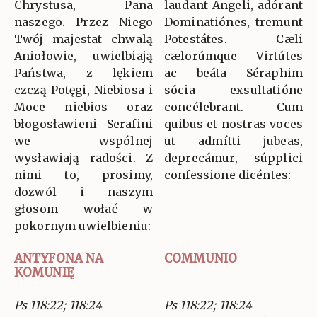
Chrystusa, Pana
laudant Angeli, adórant
naszego. Przez Niego
Dominatiónes, tremunt
Twój majestat chwalą
Potestátes. Cæli
Aniołowie, uwielbiają
cælorúmque Virtútes
Państwa, z lękiem
ac beáta Séraphim
czczą Potęgi, Niebiosa i
sócia exsultatióne
Moce niebios oraz
concélebrant. Cum
błogosławieni Serafini
quibus et nostras voces
we wspólnej
ut admítti jubeas,
wysławiają radości. Z
deprecámur, súpplici
nimi to, prosimy,
confessione dicéntes:
dozwól i naszym
głosom wołać w
pokornym uwielbieniu:
ANTYFONA NA
COMMUNIO
KOMUNIĘ
Ps 118:22; 118:24
Ps 118:22; 118:24