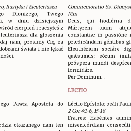
, Rustyka i Eleuteriusza
Commemoratio Ss. Dionysii E
go Dionizego, Twego
Mm
a, w dniu dzisiejszym
Deus, qui hodiérna d
wśród cierpień i raczyłeś z
Mártyrem tuum atque
leuteriusza dla głoszenia
constantiæ in passióne ro
daj nam, prosimy Cię, za
prædicándum géntibus gl
dobrami świata i nie lękać
Eleuthérium sociáre dig
ności.
quǽsumus; eórum imit
próspera mundi despícere
formidáre.
Per Dominum…
LECTIO
ętego Pawła Apostoła do
Léctio Epístolæ beáti Paul
2 Cor 4:1-6, 15-18
Fratres: Habéntes admin
erdzia okazanego nam ten
misericórdiam consecúti