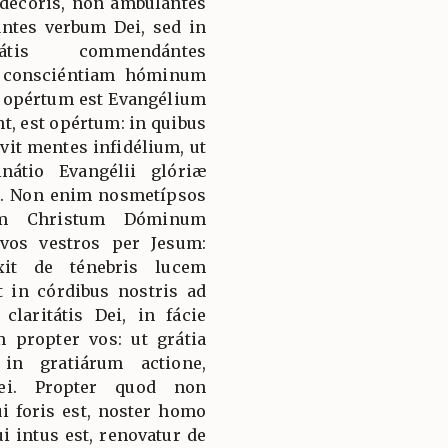
décoris, non ambulántes
ántes verbum Dei, sed in
itátis commendántes
 consciéntiam hóminum
 opértum est Evangélium
nt, est opértum: in quibus
it mentes infidélium, ut
inátio Evangélii glóriæ
ei. Non enim nosmetípsos
um Christum Dóminum
vos vestros per Jesum:
xit de ténebris lucem
t in córdibus nostris ad
claritátis Dei, in fácie
 propter vos: ut grátia
in gratiárum actione,
ei. Propter quod non
ui foris est, noster homo
i intus est, renovatur de