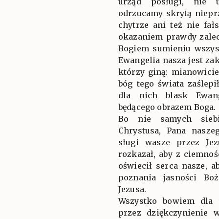
urząd posługi, nie 
odrzucamy skrytą nieprz
chytrze ani też nie fał
okazaniem prawdy zalec
Bogiem sumieniu wszyst
Ewangelia nasza jest zakr
którzy giną: mianowici
bóg tego świata zaślepi
dla nich blask Ewang
będącego obrazem Boga.
Bo nie samych siebi
Chrystusa, Pana nasze
sługi wasze przez Je
rozkazał, aby z ciemnoś
oświecił serca nasze, a
poznania jasności Bo
Jezusa.
Wszystko bowiem dla w
przez dziękczynienie 