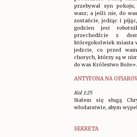
przebywał syn pokoju
wasz; a jeśli nie, do 
zostańcie, jedząc i piją
godzien jest robotni
przechodźcie z d
któregokolwiek miasta w
jedzcie, co przed wam
chorych, którzy są w nim
do was Królestwo Boże»
ANTYFONA NA OFIARO
Kol 1:25
Stałem się sługą Ch
włodarstwie, abym wypeł
SEKRETA