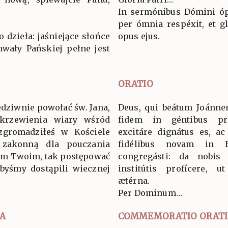
In sermónibus Dómini ópe
per ómnia respéxit, et g
 dzieła: jaśniejące słońce
opus ejus.
hwały Pańskiej pełne jest
ORATIO
edziwnie powołać św. Jana,
Deus, qui beátum Joánn
rzewienia wiary wśród
fidem in géntibus pr
zgromadziłeś w Kościele
excitáre dignátus es, a
zakonną dla pouczania
fidélibus novam in E
gom Twoim, tak postępować
congregásti: da nobis 
byśmy dostąpili wiecznej
institútis profícere, 
ætérna.
Per Dominum…
A
COMMEMORATIO ORAT