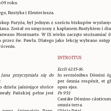
609 roku.
o, Rustyka i Eleuteriusza.
iskup Paryża, był jednym z sześciu biskupów wysłanyc
biana. Został on umęczony z kapłanem Rustykiem i di
azwano Montmarte. W IX wieku zaczęto utożsamiać ś
przez św. Pawła. Dlatego jako lekcję wybrano ustęp
róceniu.
INTROITUS
Eccli 42:15-16.
 Jana przyczyniała się do
In sermónibus Dómini ópe
.
per ómnia respéxit, et g
 dzieła: jaśniejące słońce
opus ejus.
hwały Pańskiej pełne jest
Ps 95:1
Cantáte Dómino cánticum
omnis terra.
 nową, śpiewajcie Panu,
Glória Patri…