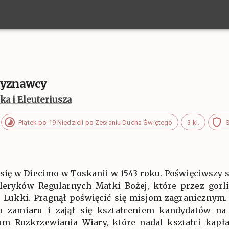
 Wyznawcy
ka i Eleuteriusza
Piątek po 19 Niedzieli po Zesłaniu Ducha Świętego
3 kl.
S
ł się w Diecimo w Toskanii w 1543 roku. Poświęciwszy
leryków Regularnych Matki Bożej, które przez gorl
 Lukki. Pragnął poświęcić się misjom zagranicznym.
o zamiaru i zajął się kształceniem kandydatów na 
um Rozkrzewiania Wiary, które nadal kształci kapł