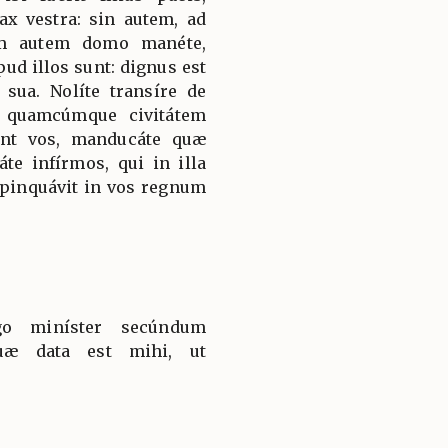
ax vestra: sin autem, ad
em autem domo manéte,
ud illos sunt: dignus est
sua. Nolíte transíre de
 quamcúmque civitátem
rint vos, manducáte quæ
te infírmos, qui in illa
ropinquávit in vos regnum
go miníster secúndum
quæ data est mihi, ut