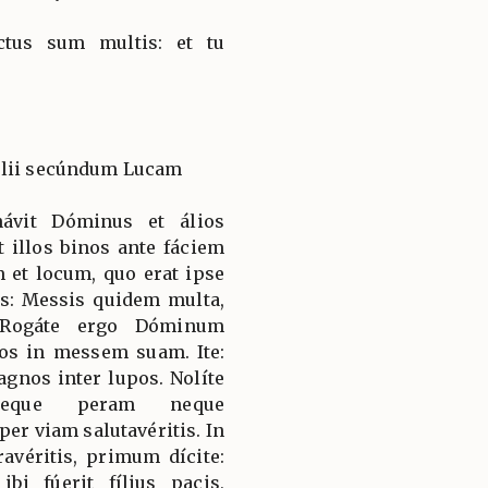
tus sum multis: et tu
élii secúndum Lucam
návit Dóminus et álios
t illos binos ante fáciem
et locum, quo erat ipse
lis: Messis quidem multa,
. Rogáte ergo Dóminum
ios in messem suam. Ite:
agnos inter lupos. Nolíte
neque peram neque
er viam salutavéritis. In
éritis, primum dícite:
bi fúerit fílius pacis,