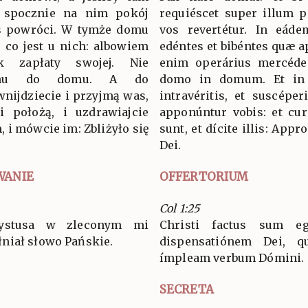
, spocznie na nim pokój
requiéscet super illum p
was powróci. W tymże domu
vos revertétur. In eád
c, co jest u nich: albowiem
edéntes et bibéntes quæ ap
k zapłaty swojej. Nie
enim operárius mercéde 
omu do domu. A do
domo in domum. Et in
nijdziecie i przyjmą was,
intravéritis, et suscépe
i położą, i uzdrawiajcie
apponúntur vobis: et curá
, i mówcie im: Zbliżyło się
sunt, et dícite illis: App
.
Dei.
WANIE
OFFERTORIUM
Col 1:25
rystusa w zleconym mi
Christi factus sum e
niał słowo Pańskie.
dispensatiónem Dei, 
ímpleam verbum Dómini.
SECRETA