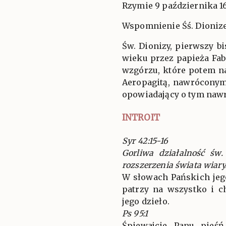
Rzymie 9 października 1
Wspomnienie Śś. Dionizeg
Św. Dionizy, pierwszy b
wieku przez papieża Fa
wzgórzu, które potem n
Aeropagitą, nawróconym 
opowiadający o tym naw
INTROIT
Syr 42:15-16
Gorliwa działalność św.
rozszerzenia świata wiary
W słowach Pańskich jego
patrzy na wszystko i c
jego dzieło.
Ps 95:1
Śpiewajcie Panu pieśń