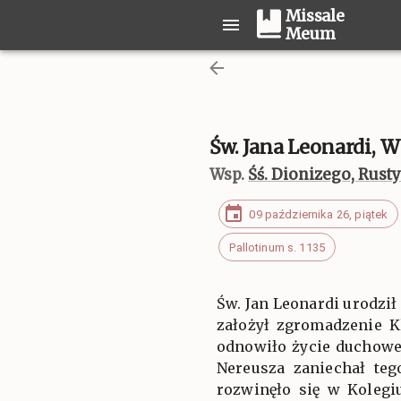
Missale
Meum
Św. Jana Leonardi,
Wsp.
Śś. Dionizego, Rusty
09 października 26, piątek
Pallotinum s. 1135
Św. Jan Leonardi urodzi
założył zgromadzenie K
odnowiło życie duchowe
Nereusza zaniechał teg
rozwinęło się w Kolegi