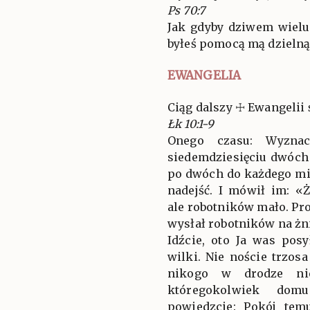
Ps 70:7
Jak gdyby dziwem wiel
byłeś pomocą mą dzielną.
EWANGELIA
Ciąg dalszy ☩ Ewangelii 
Łk 10:1-9
Onego czasu: Wyznac
siedemdziesięciu dwóch 
po dwóch do każdego mia
nadejść. I mówił im: «
ale robotników mało. Pro
wysłał robotników na żn
Idźcie, oto Ja was pos
wilki. Nie noście trzosa
nikogo w drodze nie
któregokolwiek domu
powiedzcie: Pokój tem