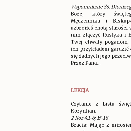
Wspomnienie Śś. Dionizego
Boże, który święte
Męczennika i Biskup
uzbroiłeś cnotą stałości 
nim złączyć Rustyka i E
Twej chwały poganom, 
ich przykładem gardzić 
się żadnych jego przeciw
Przez Pana…
LEKCJA
Czytanie z Listu świ
Koryntian.
2 Kor 4:1-6; 15-18
Bracia: Mając z miłosi