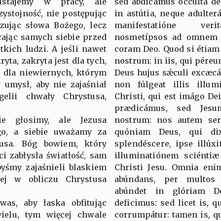
ustajemy w pracy, ale
sed abdicámus occúlta de
ystojność, nie postępując
in astútia, neque adulter
szując słowa Bożego, lecz
manifestatióne ver
ając samych siebie przed
nosmetípsos ad omnem
kich ludzi. A jeśli nawet
coram Deo. Quod si étiam
yta, zakryta jest dla tych,
nostrum: in iis, qui péreu
e dla niewiernych, którym
Deus hujus sǽculi excæcáv
ł umysł, aby nie zajaśniał
non fúlgeat illis illum
elii chwały Chrystusa,
Christi, qui est imágo D
prædicámus, sed Jes
e głosimy, ale Jezusa
nostrum: nos autem ser
go, a siebie uważamy za
quóniam Deus, qui di
zusa. Bóg bowiem, który
splendéscere, ipse illúxi
ci zabłysła światłość, sam
illuminatiónem sciéntiæ 
byśmy zajaśnieli blaskiem
Christi Jesu. Omnia enim
żej w obliczu Chrystusa
abúndans, per multos 
abúndet in glóriam D
as, aby łaska obfitując
deficimus: sed licet is, q
wielu, tym więcej chwale
corrumpátur: tamen is, qu