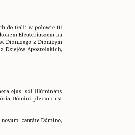
h do Galii w połowie III
akonem Eleuteriuszem na
w. Dionizego z Dionizym
 z Dziejów Apostolskich,
ra ejus: sol illúminans
lória Dómini plenum est
 novum: cantáte Dómino,