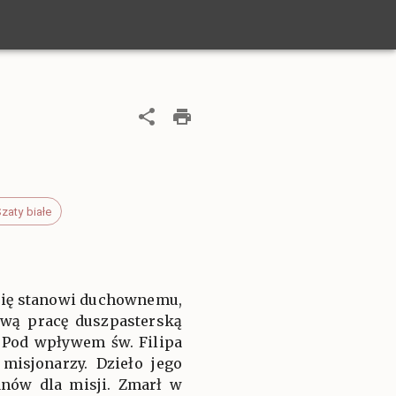
zaty białe
 się stanowi duchownemu,
iwą pracę duszpasterską
 Pod wpływem św. Filipa
misjonarzy. Dzieło jego
anów dla misji. Zmarł w