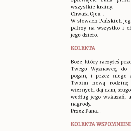
wszystkie krainy.
Chwała Ojcu…
W słowach Pańskich jego
patrzy na wszystko i c
jego dzieło.
KOLEKTA
Boże, który raczyłeś prz
Twego Wyznawcę, do k
pogan, i przez niego 
Twoim nową rodzinę 
wiernych, daj nam, słu
według jego wskazań, a
nagrody.
Przez Pana…
KOLEKTA WSPOMNIENI