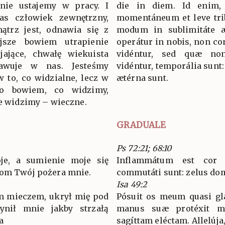
 nie ustajemy w pracy. I
die in diem. Id enim,
as człowiek zewnętrzny,
momentáneum et leve trib
ątrz jest, odnawia się z
modum in sublimitáte 
jsze bowiem utrapienie
operátur in nobis, non c
jające, chwałę wiekuista
vidéntur, sed quæ no
awuje w nas. Jesteśmy
vidéntur, temporália sunt
 to, co widzialne, lecz w
ætérna sunt.
 to bowiem, co widzimy,
ie widzimy – wieczne.
GRADUALE
Ps 72:21; 68:10
oje, a sumienie moje się
Inflammátum est cor
dom Twój pożera mnie.
commutáti sunt: zelus do
Isa 49:2
ym mieczem, ukrył mię pod
Pósuit os meum quasi gl
ynił mnie jakby strzałą
manus suæ protéxit m
a
sagíttam eléctam. Allelúja,