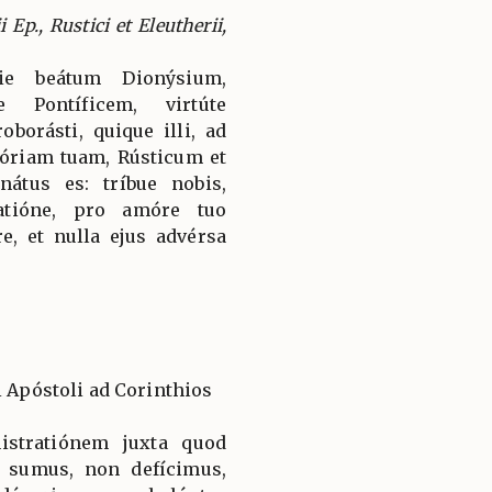
p., Rustici et Eleutherii,
ie beátum Dionýsium,
 Pontíficem, virtúte
borásti, quique illi, ad
óriam tuam, Rústicum et
nátus es: tríbue nobis,
atióne, pro amóre tuo
, et nulla ejus advérsa
i Apóstoli ad Corinthios
istratiónem juxta quod
 sumus, non defícimus,