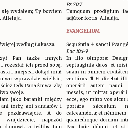
Ps 70:7
u się wydałem; Ty bowiem
Tamquam prodígium fac
 Alleluja.
adjútor fortis, Allelúja.
EVANGELIUM
świętej według Łukasza.
Sequéntia ☩ sancti Evang
Luc 10:1-9
zył Pan także innych
In illo témpore: Desig
i rozesłał ich przed sobą,
septuagínta duos: et misi
sta i miejsca, dokąd miał
suam in omnem civitátem 
Żniwo wprawdzie wielkie,
ventúrus. ¶ Et dicebat il
ścież tedy Pana żniwa, aby
operárii autem pauci
iwo swoje.
messis, ut mittat operár
yłam jako baranki między
ecce, ego mitto vos sicut 
 ani torby, ani sandałów i
portáre sácculum 
 pozdrawiajcie. A do
calceaménta; et néminem p
 wnijdziecie, naprzód
quamcúmque domum intrav
u domowi; a jeśliby tam
Pax huic dómui: et si i