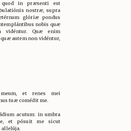
 quod in præsenti est
ulatiónis nostræ, supra
ætérnum glóriæ pondus
ontemplántibus nobis quæ
n vidéntur. Quæ enim
: quæ autem non vidéntur,
 meum, et renes mei
mus tuæ comédit me.
ádium acutum: in umbra
e, et pósuit me sicut
 allelúja.