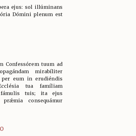
ra ejus: sol illúminans
lória Dómini plenum est
em Confessórem tuum ad
opagándam mirabíliter
c per eum in erudiéndis
cclésia tua famíliam
fámulis tuis; ita ejus
ut prǽmia consequámur
IO