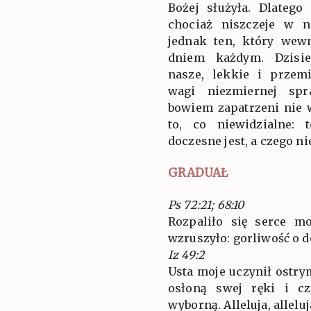
Bożej służyła. Dlatego
chociaż niszczeje w n
jednak ten, który wewn
dniem każdym. Dzisie
nasze, lekkie i przemi
wagi niezmiernej spr
bowiem zapatrzeni nie w
to, co niewidzialne:
doczesne jest, a czego n
GRADUAŁ
Ps 72:21; 68:10
Rozpaliło się serce m
wzruszyło: gorliwość o 
Iz 49:2
Usta moje uczynił ostr
osłoną swej ręki i cz
wyborną. Alleluja, alleluj