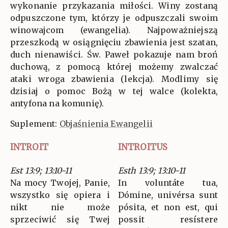
wykonanie przykazania miłości. Winy zostaną
odpuszczone tym, którzy je odpuszczali swoim
winowajcom (ewangelia). Najpoważniejszą
przeszkodą w osiągnięciu zbawienia jest szatan,
duch nienawiści. Św. Paweł pokazuje nam broń
duchową, z pomocą której możemy zwalczać
ataki wroga zbawienia (lekcja). Modlimy się
dzisiaj o pomoc Bożą w tej walce (kolekta,
antyfona na komunię).
Suplement:
Objaśnienia Ewangelii
INTROIT
INTROITUS
Est 13:9; 13:10-11
Esth 13:9; 13:10-11
Na mocy Twojej, Panie,
In voluntáte tua,
wszystko się opiera i
Dómine, univérsa sunt
nikt nie może
pósita, et non est, qui
sprzeciwić się Twej
possit resístere