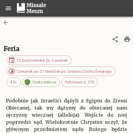
Missale
Meum
Feria
22 października 26, czwartek
Czwartek po 21 Niedzieli po Zesłaniu Ducha Świętego
4 kl.
Szaty zielone
Pallotinum s. 570
Podobnie jak Izraelici dążyli z Egiptu do Ziemi
Obiecanej, tak my dążymy do obiecanej nam
ojczyzny wiecznej (alleluja). Wejście do niej
poprzedzi sąd. Wielokrotnie Chrystus uczył, że
głównym przedmiotem sądu Bożego będzie