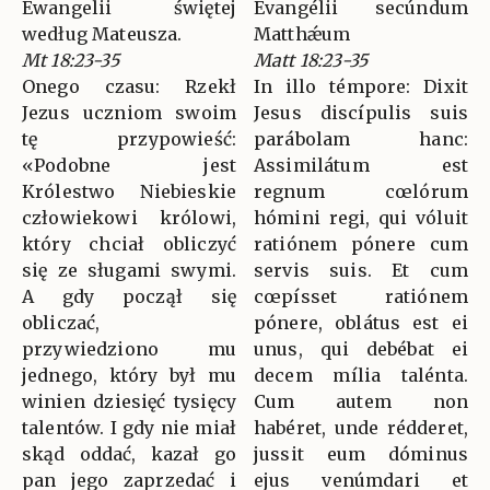
Ewangelii świętej
Evangélii secúndum
według Mateusza.
Matthǽum
Mt 18:23-35
Matt 18:23-35
Onego czasu: Rzekł
In illo témpore: Dixit
Jezus uczniom swoim
Jesus discípulis suis
tę przypowieść:
parábolam hanc:
«Podobne jest
Assimilátum est
Królestwo Niebieskie
regnum cœlórum
człowiekowi królowi,
hómini regi, qui vóluit
który chciał obliczyć
ratiónem pónere cum
się ze sługami swymi.
servis suis. Et cum
A gdy począł się
cœpísset ratiónem
obliczać,
pónere, oblátus est ei
przywiedziono mu
unus, qui debébat ei
jednego, który był mu
decem mília talénta.
winien dziesięć tysięcy
Cum autem non
talentów. I gdy nie miał
habéret, unde rédderet,
skąd oddać, kazał go
jussit eum dóminus
pan jego zaprzedać i
ejus venúmdari et