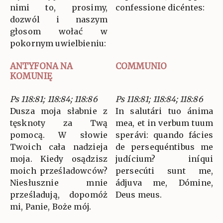
nimi to, prosimy,
confessione dicéntes:
dozwól i naszym
głosom wołać w
pokornym uwielbieniu:
ANTYFONA NA
COMMUNIO
KOMUNIĘ
Ps 118:81; 118:84; 118:86
Ps 118:81; 118:84; 118:86
Dusza moja słabnie z
In salutári tuo ánima
tęsknoty za Twą
mea, et in verbum tuum
pomocą. W słowie
sperávi: quando fácies
Twoich cała nadzieja
de persequéntibus me
moja. Kiedy osądzisz
judícium? iníqui
moich prześladowców?
persecúti sunt me,
Niesłusznie mnie
ádjuva me, Dómine,
prześladują, dopomóż
Deus meus.
mi, Panie, Boże mój.