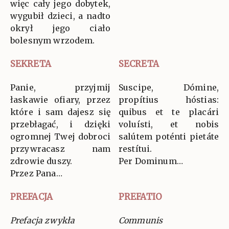
więc cały jego dobytek,
wygubił dzieci, a nadto
okrył jego ciało
bolesnym wrzodem.
SEKRETA
SECRETA
Panie, przyjmij
Suscipe, Dómine,
łaskawie ofiary, przez
propítius hóstias:
które i sam dajesz się
quibus et te placári
przebłagać, i dzięki
voluísti, et nobis
ogromnej Twej dobroci
salútem poténti pietáte
przywracasz nam
restítui.
zdrowie duszy.
Per Dominum…
Przez Pana…
PREFACJA
PREFATIO
Prefacja zwykła
Communis