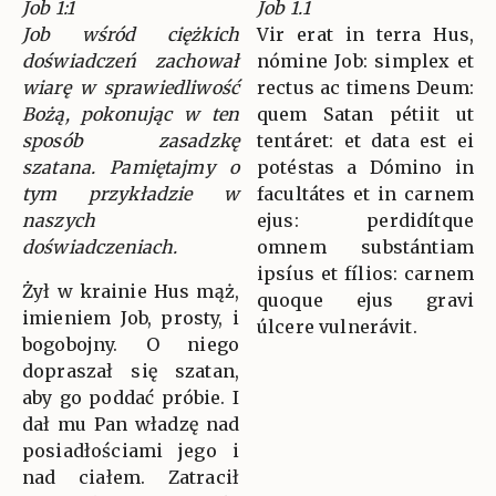
Job 1:1
Job 1.1
Job wśród ciężkich
Vir erat in terra Hus,
doświadczeń zachował
nómine Job: simplex et
wiarę w sprawiedliwość
rectus ac timens Deum:
Bożą, pokonując w ten
quem Satan pétiit ut
sposób zasadzkę
tentáret: et data est ei
szatana. Pamiętajmy o
potéstas a Dómino in
tym przykładzie w
facultátes et in carnem
naszych
ejus: perdidítque
doświadczeniach.
omnem substántiam
ipsíus et fílios: carnem
Żył w krainie Hus mąż,
quoque ejus gravi
imieniem Job, prosty, i
úlcere vulnerávit.
bogobojny. O niego
dopraszał się szatan,
aby go poddać próbie. I
dał mu Pan władzę nad
posiadłościami jego i
nad ciałem. Zatracił