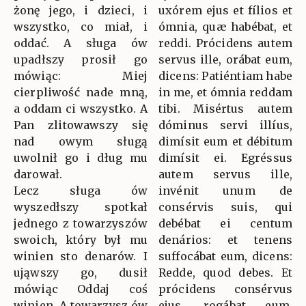
żonę jego, i dzieci, i
uxórem ejus et fílios et
wszystko, co miał, i
ómnia, quæ habébat, et
oddać. A sługa ów
reddi. Prócidens autem
upadłszy prosił go
servus ille, orábat eum,
mówiąc: Miej
dicens: Patiéntiam habe
cierpliwość nade mną,
in me, et ómnia reddam
a oddam ci wszystko. A
tibi. Misértus autem
Pan zlitowawszy się
dóminus servi illíus,
nad owym sługą
dimísit eum et débitum
uwolnił go i dług mu
dimísit ei. Egréssus
darował.
autem servus ille,
Lecz sługa ów
invénit unum de
wyszedłszy spotkał
consérvis suis, qui
jednego z towarzyszów
debébat ei centum
swoich, który był mu
denários: et tenens
winien sto denarów. I
suffocábat eum, dicens:
ująwszy go, dusił
Redde, quod debes. Et
mówiąc Oddaj coś
prócidens consérvus
winien. A towarzysz ów
ejus, rogábat eum,