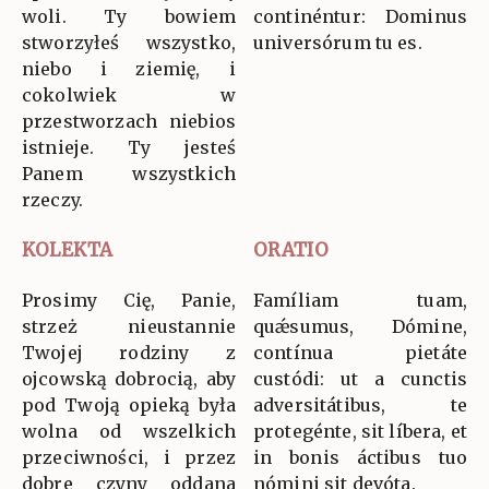
woli. Ty bowiem
continéntur: Dominus
stworzyłeś wszystko,
universórum tu es.
niebo i ziemię, i
cokolwiek w
przestworzach niebios
istnieje. Ty jesteś
Panem wszystkich
rzeczy.
KOLEKTA
ORATIO
Prosimy Cię, Panie,
Famíliam tuam,
strzeż nieustannie
quǽsumus, Dómine,
Twojej rodziny z
contínua pietáte
ojcowską dobrocią, aby
custódi: ut a cunctis
pod Twoją opieką była
adversitátibus, te
wolna od wszelkich
protegénte, sit líbera, et
przeciwności, i przez
in bonis áctibus tuo
dobre czyny oddana
nómini sit devóta.