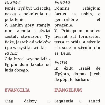
Ps 89:1-2
Ps 89:1-2
Panie, Tyś był ucieczką
Dómine, refúgium
naszą z pokolenia na
factus es nobis, a
pokolenie.
generatióne et
℣. Zanim góry stanęły,
progénie.
nim ziemia i świat
℣. Priúsquam montes
zostały stworzone, Ty,
fíerent aut formarétur
Boże, jesteś: od wieków
terra et orbis: a sǽculo
i po wszystkie wieki.
et usque in sǽculum tu
Ps 113:1
es, Deus.
Gdy Izrael wychodził z
Ps 113:1
Egiptu dom Jakuba od
In éxitu Israël de
ludu obcego.
Ægýpto, domus Jacob
de pópulo bárbaro.
EWANGELIA
EVANGELIUM
Ciąg dalszy ☩
Sequéntia ☩ sancti