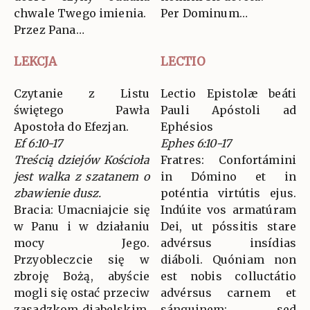
chwale Twego imienia.
Per Dominum…
Przez Pana…
LEKCJA
LECTIO
Czytanie z Listu
Lectio Epistolæ beáti
świętego Pawła
Pauli Apóstoli ad
Apostoła do Efezjan.
Ephésios
Ef 6:10-17
Ephes 6:10-17
Treścią dziejów Kościoła
Fratres: Confortámini
jest walka z szatanem o
in Dómino et in
zbawienie dusz.
poténtia virtútis ejus.
Bracia: Umacniajcie się
Indúite vos armatúram
w Panu i w działaniu
Dei, ut póssitis stare
mocy Jego.
advérsus insídias
Przyobleczcie się w
diáboli. Quóniam non
zbroję Bożą, abyście
est nobis colluctátio
mogli się ostać przeciw
advérsus carnem et
zasadzkom diabelskim.
sánguinem: sed