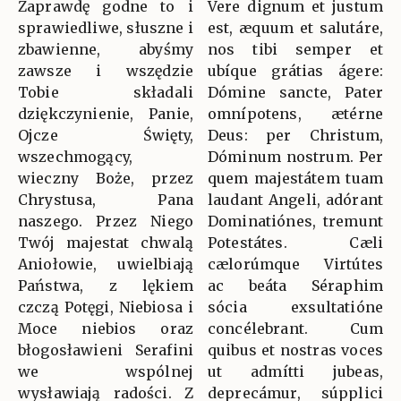
Zaprawdę godne to i
Vere dignum et justum
sprawiedliwe, słuszne i
est, æquum et salutáre,
zbawienne, abyśmy
nos tibi semper et
zawsze i wszędzie
ubíque grátias ágere:
Tobie składali
Dómine sancte, Pater
dziękczynienie, Panie,
omnípotens, ætérne
Ojcze Święty,
Deus: per Christum,
wszechmogący,
Dóminum nostrum. Per
wieczny Boże, przez
quem majestátem tuam
Chrystusa, Pana
laudant Angeli, adórant
naszego. Przez Niego
Dominatiónes, tremunt
Twój majestat chwalą
Potestátes. Cæli
Aniołowie, uwielbiają
cælorúmque Virtútes
Państwa, z lękiem
ac beáta Séraphim
czczą Potęgi, Niebiosa i
sócia exsultatióne
Moce niebios oraz
concélebrant. Cum
błogosławieni Serafini
quibus et nostras voces
we wspólnej
ut admítti jubeas,
wysławiają radości. Z
deprecámur, súpplici