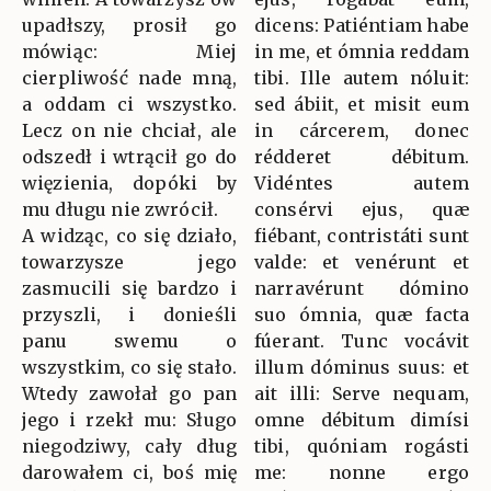
upadłszy, prosił go
dicens: Patiéntiam habe
mówiąc: Miej
in me, et ómnia reddam
cierpliwość nade mną,
tibi. Ille autem nóluit:
a oddam ci wszystko.
sed ábiit, et misit eum
Lecz on nie chciał, ale
in cárcerem, donec
odszedł i wtrącił go do
rédderet débitum.
więzienia, dopóki by
Vidéntes autem
mu długu nie zwrócił.
consérvi ejus, quæ
A widząc, co się działo,
fiébant, contristáti sunt
towarzysze jego
valde: et venérunt et
zasmucili się bardzo i
narravérunt dómino
przyszli, i donieśli
suo ómnia, quæ facta
panu swemu o
fúerant. Tunc vocávit
wszystkim, co się stało.
illum dóminus suus: et
Wtedy zawołał go pan
ait illi: Serve nequam,
jego i rzekł mu: Sługo
omne débitum dimísi
niegodziwy, cały dług
tibi, quóniam rogásti
darowałem ci, boś mię
me: nonne ergo