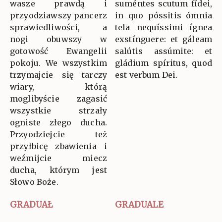
wasze prawdą i
suméntes scutum fídei,
przyodziawszy pancerz
in quo póssitis ómnia
sprawiedliwości, a
tela nequíssimi ígnea
nogi obuwszy w
exstínguere: et gáleam
gotowość Ewangelii
salútis assúmite: et
pokoju. We wszystkim
gládium spíritus, quod
trzymajcie się tarczy
est verbum Dei.
wiary, którą
moglibyście zagasić
wszystkie strzały
ogniste złego ducha.
Przyodziejcie też
przyłbicę zbawienia i
weźmijcie miecz
ducha, którym jest
Słowo Boże.
GRADUAŁ
GRADUALE