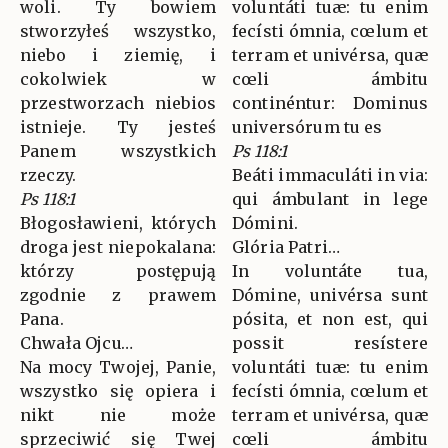
woli. Ty bowiem
voluntáti tuæ: tu enim
stworzyłeś wszystko,
fecísti ómnia, cœlum et
niebo i ziemię, i
terram et univérsa, quæ
cokolwiek w
cœli ámbitu
przestworzach niebios
continéntur: Dominus
istnieje. Ty jesteś
universórum tu es
Panem wszystkich
Ps 118:1
rzeczy.
Beáti immaculáti in via:
Ps 118:1
qui ámbulant in lege
Błogosławieni, których
Dómini.
droga jest niepokalana:
Glória Patri…
którzy postępują
In voluntáte tua,
zgodnie z prawem
Dómine, univérsa sunt
Pana.
pósita, et non est, qui
Chwała Ojcu…
possit resístere
Na mocy Twojej, Panie,
voluntáti tuæ: tu enim
wszystko się opiera i
fecísti ómnia, cœlum et
nikt nie może
terram et univérsa, quæ
sprzeciwić się Twej
cœli ámbitu