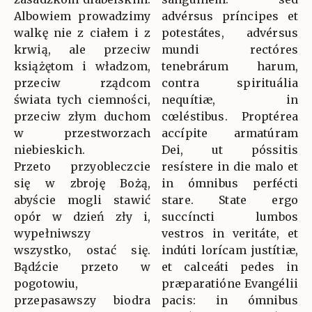
Albowiem prowadzimy
advérsus príncipes et
walkę nie z ciałem i z
potestátes, advérsus
krwią, ale przeciw
mundi rectóres
książętom i władzom,
tenebrárum harum,
przeciw rządcom
contra spirituália
świata tych ciemności,
nequítiæ, in
przeciw złym duchom
cœléstibus. Proptérea
w przestworzach
accípite armatúram
niebieskich.
Dei, ut póssitis
Przeto przyobleczcie
resístere in die malo et
się w zbroję Bożą,
in ómnibus perfécti
abyście mogli stawić
stare. State ergo
opór w dzień zły i,
succíncti lumbos
wypełniwszy
vestros in veritáte, et
wszystko, ostać się.
indúti lorícam justítiæ,
Bądźcie przeto w
et calceáti pedes in
pogotowiu,
præparatióne Evangélii
przepasawszy biodra
pacis: in ómnibus