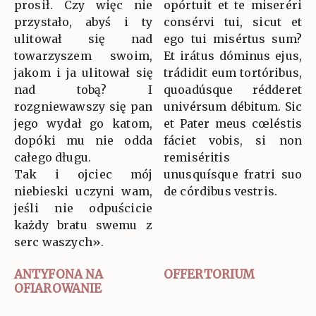
prosił. Czy więc nie
opórtuit et te miseréri
przystało, abyś i ty
consérvi tui, sicut et
ulitował się nad
ego tui misértus sum?
towarzyszem swoim,
Et irátus dóminus ejus,
jakom i ja ulitował się
trádidit eum tortóribus,
nad tobą? I
quoadúsque rédderet
rozgniewawszy się pan
univérsum débitum. Sic
jego wydał go katom,
et Pater meus cœléstis
dopóki mu nie odda
fáciet vobis, si non
całego długu.
remiséritis
Tak i ojciec mój
unusquísque fratri suo
niebieski uczyni wam,
de córdibus vestris.
jeśli nie odpuścicie
każdy bratu swemu z
serc waszych».
ANTYFONA NA
OFFERTORIUM
OFIAROWANIE