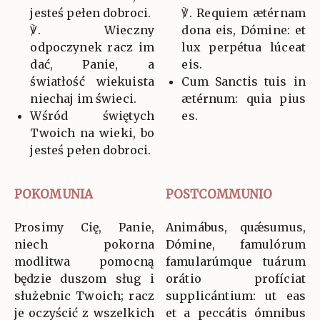
jesteś pełen dobroci.
℣. Requiem ætérnam
℣. Wieczny
dona eis, Dómine: et
odpoczynek racz im
lux perpétua lúceat
dać, Panie, a
eis.
światłość wiekuista
Cum Sanctis tuis in
niechaj im świeci.
ætérnum: quia pius
Wśród świętych
es.
Twoich na wieki, bo
jesteś pełen dobroci.
POKOMUNIA
POSTCOMMUNIO
Prosimy Cię, Panie,
Animábus, quǽsumus,
niech pokorna
Dómine, famulórum
modlitwa pomocną
famularúmque tuárum
będzie duszom sług i
orátio profíciat
służebnic Twoich; racz
supplicántium: ut eas
je oczyścić z wszelkich
et a peccátis ómnibus