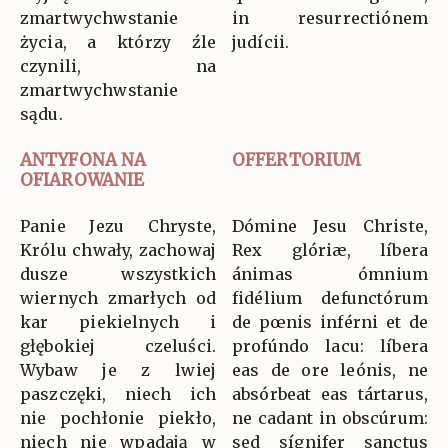
zmartwychwstanie
in resurrectiónem
życia, a którzy źle
judícii.
czynili, na
zmartwychwstanie
sądu.
ANTYFONA NA
OFFERTORIUM
OFIAROWANIE
Panie Jezu Chryste,
Dómine Jesu Christe,
Królu chwały, zachowaj
Rex glóriæ, líbera
dusze wszystkich
ánimas ómnium
wiernych zmarłych od
fidélium defunctórum
kar piekielnych i
de pœnis inférni et de
głębokiej czeluści.
profúndo lacu: líbera
Wybaw je z lwiej
eas de ore leónis, ne
paszczęki, niech ich
absórbeat eas tártarus,
nie pochłonie piekło,
ne cadant in obscúrum:
niech nie wpadają w
sed sígnifer sanctus