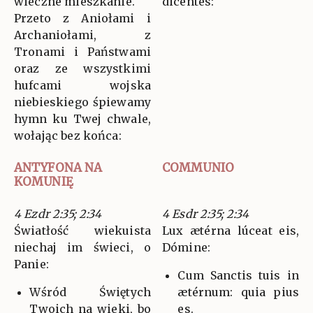
wieczne mieszkanie.
dicéntes:
Przeto z Aniołami i
Archaniołami, z
Tronami i Państwami
oraz ze wszystkimi
hufcami wojska
niebieskiego śpiewamy
hymn ku Twej chwale,
wołając bez końca:
ANTYFONA NA
COMMUNIO
KOMUNIĘ
4 Ezdr 2:35; 2:34
4 Esdr 2:35; 2:34
Światłość wiekuista
Lux ætérna lúceat eis,
niechaj im świeci, o
Dómine:
Panie:
Cum Sanctis tuis in
Wśród Świętych
ætérnum: quia pius
Twoich na wieki, bo
es.