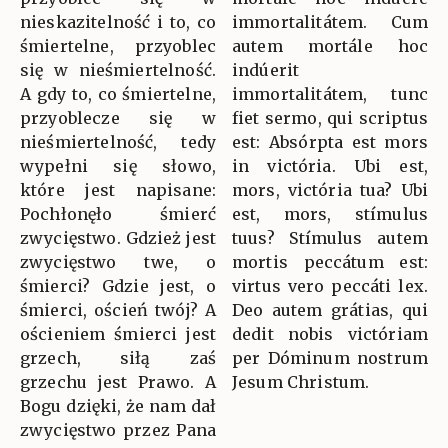
nieskazitelność i to, co
immortalitátem. Cum
śmiertelne, przyoblec
autem mortále hoc
się w nieśmiertelność.
indúerit
A gdy to, co śmiertelne,
immortalitátem, tunc
przyoblecze się w
fiet sermo, qui scriptus
nieśmiertelność, tedy
est: Absórpta est mors
wypełni się słowo,
in victória. Ubi est,
które jest napisane:
mors, victória tua? Ubi
Pochłonęło śmierć
est, mors, stímulus
zwycięstwo. Gdzież jest
tuus? Stímulus autem
zwycięstwo twe, o
mortis peccátum est:
śmierci? Gdzie jest, o
virtus vero peccáti lex.
śmierci, oścień twój? A
Deo autem grátias, qui
ościeniem śmierci jest
dedit nobis victóriam
grzech, siłą zaś
per Dóminum nostrum
grzechu jest Prawo. A
Jesum Christum.
Bogu dzięki, że nam dał
zwycięstwo przez Pana