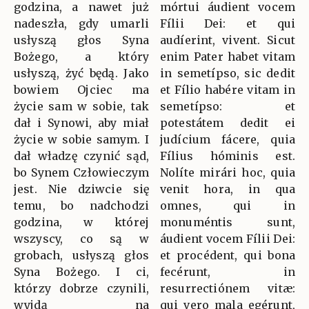
godzina, a nawet już
mórtui áudient vocem
nadeszła, gdy umarli
Fílii Dei: et qui
usłyszą głos Syna
audíerint, vivent. Sicut
Bożego, a który
enim Pater habet vitam
usłyszą, żyć będą. Jako
in semetípso, sic dedit
bowiem Ojciec ma
et Fílio habére vitam in
życie sam w sobie, tak
semetípso: et
dał i Synowi, aby miał
potestátem dedit ei
życie w sobie samym. I
judícium fácere, quia
dał władzę czynić sąd,
Fílius hóminis est.
bo Synem Człowieczym
Nolíte mirári hoc, quia
jest. Nie dziwcie się
venit hora, in qua
temu, bo nadchodzi
omnes, qui in
godzina, w której
monuméntis sunt,
wszyscy, co są w
áudient vocem Fílii Dei:
grobach, usłyszą głos
et procédent, qui bona
Syna Bożego. I ci,
fecérunt, in
którzy dobrze czynili,
resurrectiónem vitæ:
wyjdą na
qui vero mala egérunt,