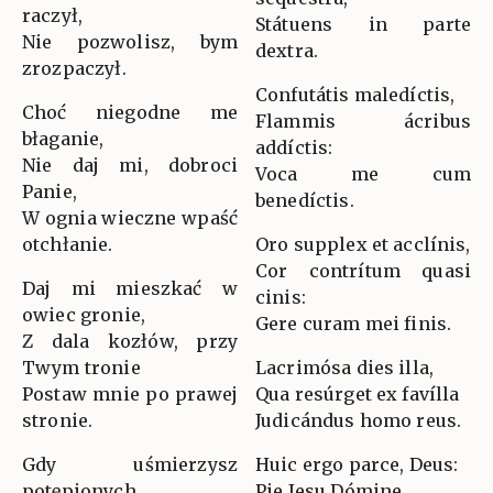
raczył,
Státuens in parte
Nie pozwolisz, bym
dextra.
zrozpaczył.
Confutátis maledíctis,
Choć niegodne me
Flammis ácribus
błaganie,
addíctis:
Nie daj mi, dobroci
Voca me cum
Panie,
benedíctis.
W ognia wieczne wpaść
otchłanie.
Oro supplex et acclínis,
Cor contrítum quasi
Daj mi mieszkać w
cinis:
owiec gronie,
Gere curam mei finis.
Z dala kozłów, przy
Twym tronie
Lacrimósa dies illa,
Postaw mnie po prawej
Qua resúrget ex favílla
stronie.
Judicándus homo reus.
Gdy uśmierzysz
Huic ergo parce, Deus:
potępionych,
Pie Jesu Dómine,