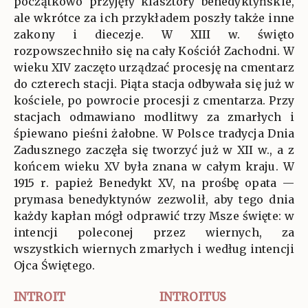
początkowo przyjęły klasztory benedyktyńskie,
ale wkrótce za ich przykładem poszły także inne
zakony i diecezje. W XIII w. święto
rozpowszechniło się na cały Kościół Zachodni. W
wieku XIV zaczęto urządzać procesję na cmentarz
do czterech stacji. Piąta stacja odbywała się już w
kościele, po powrocie procesji z cmentarza. Przy
stacjach odmawiano modlitwy za zmarłych i
śpiewano pieśni żałobne. W Polsce tradycja Dnia
Zadusznego zaczęła się tworzyć już w XII w., a z
końcem wieku XV była znana w całym kraju. W
1915 r. papież Benedykt XV, na prośbę opata —
prymasa benedyktynów zezwolił, aby tego dnia
każdy kapłan mógł odprawić trzy Msze święte: w
intencji poleconej przez wiernych, za
wszystkich wiernych zmarłych i według intencji
Ojca Świętego.
INTROIT
INTROITUS