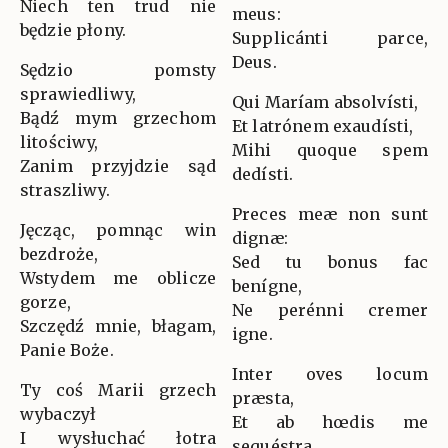
Niech ten trud nie
meus:
będzie płony.
Supplicánti parce,
Deus.
Sędzio pomsty
sprawiedliwy,
Qui Maríam absolvísti,
Bądź mym grzechom
Et latrónem exaudísti,
litościwy,
Mihi quoque spem
Zanim przyjdzie sąd
dedísti.
straszliwy.
Preces meæ non sunt
Jęcząc, pomnąc win
dignæ:
bezdroże,
Sed tu bonus fac
Wstydem me oblicze
benígne,
gorze,
Ne perénni cremer
Szczędź mnie, błagam,
igne.
Panie Boże.
Inter oves locum
Ty coś Marii grzech
præsta,
wybaczył
Et ab hœdis me
I wysłuchać łotra
sequéstra,