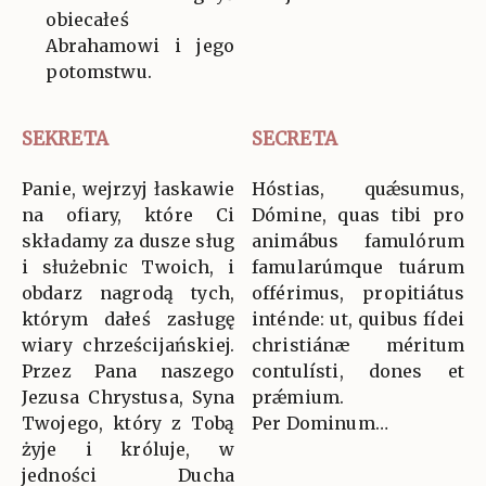
obiecałeś
Abrahamowi i jego
potomstwu.
SEKRETA
SECRETA
Panie, wejrzyj łaskawie
Hóstias, quǽsumus,
na ofiary, które Ci
Dómine, quas tibi pro
składamy za dusze sług
animábus famulórum
i służebnic Twoich, i
famularúmque tuárum
obdarz nagrodą tych,
offérimus, propitiátus
którym dałeś zasługę
inténde: ut, quibus fídei
wiary chrześcijańskiej.
christiánæ méritum
Przez Pana naszego
contulísti, dones et
Jezusa Chrystusa, Syna
prǽmium.
Twojego, który z Tobą
Per Dominum…
żyje i króluje, w
jedności Ducha