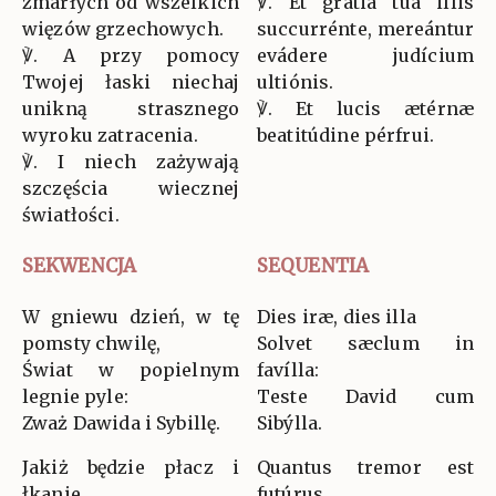
zmarłych od wszelkich
℣. Et grátia tua illis
więzów grzechowych.
succurrénte, mereántur
℣. A przy pomocy
evádere judícium
Twojej łaski niechaj
ultiónis.
unikną strasznego
℣. Et lucis ætérnæ
wyroku zatracenia.
beatitúdine pérfrui.
℣. I niech zażywają
szczęścia wiecznej
światłości.
SEKWENCJA
SEQUENTIA
W gniewu dzień, w tę
Dies iræ, dies illa
pomsty chwilę,
Solvet sæclum in
Świat w popielnym
favílla:
legnie pyle:
Teste David cum
Zważ Dawida i Sybillę.
Sibýlla.
Jakiż będzie płacz i
Quantus tremor est
łkanie,
futúrus,