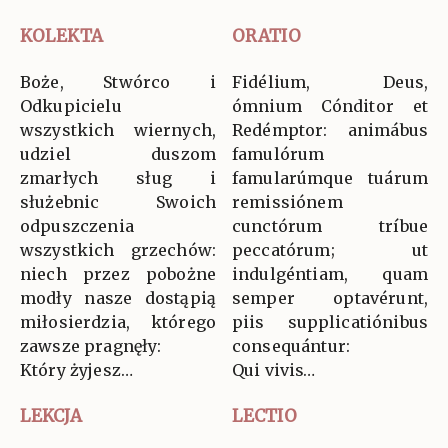
KOLEKTA
ORATIO
Boże, Stwórco i
Fidélium, Deus,
Odkupicielu
ómnium Cónditor et
wszystkich wiernych,
Redémptor: animábus
udziel duszom
famulórum
zmarłych sług i
famularúmque tuárum
służebnic Swoich
remissiónem
odpuszczenia
cunctórum tríbue
wszystkich grzechów:
peccatórum; ut
niech przez pobożne
indulgéntiam, quam
modły nasze dostąpią
semper optavérunt,
miłosierdzia, którego
piis supplicatiónibus
zawsze pragnęły:
consequántur:
Który żyjesz…
Qui vivis…
LEKCJA
LECTIO