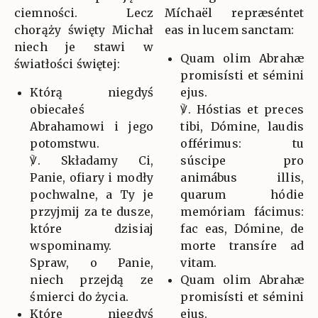
ciemności. Lecz
Míchaël repræséntet
chorąży święty Michał
eas in lucem sanctam:
niech je stawi w
Quam olim Abrahæ
światłości świętej:
promisísti et sémini
Którą niegdyś
ejus.
obiecałeś
℣. Hóstias et preces
Abrahamowi i jego
tibi, Dómine, laudis
potomstwu.
offérimus: tu
℣. Składamy Ci,
súscipe pro
Panie, ofiary i modły
animábus illis,
pochwalne, a Ty je
quarum hódie
przyjmij za te dusze,
memóriam fácimus:
które dzisiaj
fac eas, Dómine, de
wspominamy.
morte transíre ad
Spraw, o Panie,
vitam.
niech przejdą ze
Quam olim Abrahæ
śmierci do życia.
promisísti et sémini
Które niegdyś
ejus.