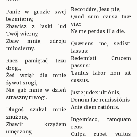
Recordáre, Jesu pie,
Panie w grozie swej
Quod sum causa tuæ
bezmierny,
viæ:
Zbawisz z łaski lud
Ne me perdas illa die.
Twój wierny,
Zbaw mnie, zdroju
Quærens me, sedísti
miłosierny.
lassus:
Redemísti Crucem
Racz pamiętać, Jezu
passus:
drogi,
Tantus labor non sit
Żeś wziął dla mnie
cassus.
żywot srogi,
Nie gub mnie w dzień
Juste judex ultiónis,
straszny trwogi.
Donum fac remissiónis
Ante diem ratiónis.
Długoś szukał mnie
znużony,
Ingemísco, tamquam
Zbawił krzyżem
reus:
umęczony,
Culpa rubet vultus