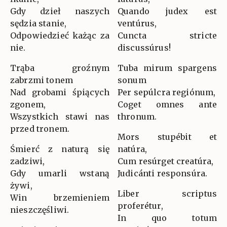
Gdy dzieł naszych
Quando judex est
sędzia stanie,
ventúrus,
Odpowiedzieć każąc za
Cuncta stricte
nie.
discussúrus!
Trąba groźnym
Tuba mirum spargens
zabrzmi tonem
sonum
Nad grobami śpiących
Per sepúlcra regiónum,
zgonem,
Coget omnes ante
Wszystkich stawi nas
thronum.
przed tronem.
Mors stupébit et
Śmierć z naturą się
natúra,
zadziwi,
Cum resúrget creatúra,
Gdy umarli wstaną
Judicánti responsúra.
żywi,
Liber scriptus
Win brzemieniem
proferétur,
nieszczęśliwi.
In quo totum