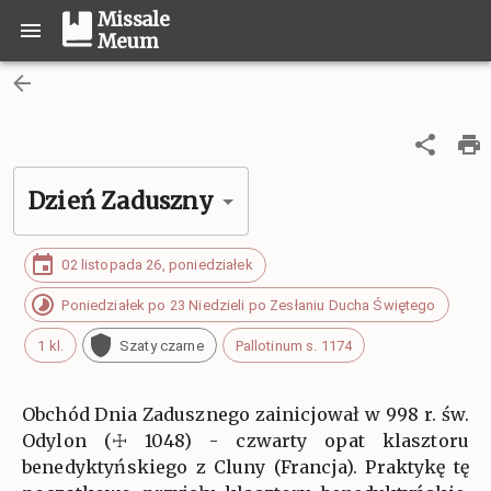
Missale
Meum
Dzień Zaduszny
02 listopada 26, poniedziałek
Poniedziałek po 23 Niedzieli po Zesłaniu Ducha Świętego
1 kl.
Szaty czarne
Pallotinum s. 1174
Obchód Dnia Zadusznego zainicjował w 998 r. św.
Odylon (☩ 1048) - czwarty opat klasztoru
benedyktyńskiego z Cluny (Francja). Praktykę tę