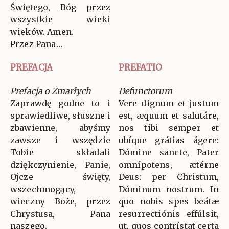
Świętego, Bóg przez
wszystkie wieki
wieków. Amen.
Przez Pana…
PREFACJA
PREFATIO
Prefacja o Zmarłych
Defunctorum
Zaprawdę godne to i
Vere dignum et justum
sprawiedliwe, słuszne i
est, æquum et salutáre,
zbawienne, abyśmy
nos tibi semper et
zawsze i wszędzie
ubíque grátias ágere:
Tobie składali
Dómine sancte, Pater
dziękczynienie, Panie,
omnípotens, ætérne
Ojcze święty,
Deus: per Christum,
wszechmogący,
Dóminum nostrum. In
wieczny Boże, przez
quo nobis spes beátæ
Chrystusa, Pana
resurrectiónis effúlsit,
naszego.
ut, quos contrístat certa