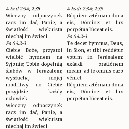
4 Ezd 2:34; 2:35
4 Esdr 2:34; 2:35
Wieczny odpoczynek
Réquiem ætérnam dona
racz im dać, Panie, a
eis, Dómine: et lux
światłość wiekuista
perpétua lúceat eis.
niechaj im świeci.
Ps 64:2-3
Ps 64:2-3
Te decet hymnus, Deus,
Ciebie, Boże, przystoi
in Sion, et tibi reddétur
wielbić hymnem na
votum in Jerúsalem:
Syjonie; Tobie dopełnią
exáudi oratiónem
ślubów w Jeruzalem;
meam, ad te omnis caro
wysłuchaj mojej
véniet.
modlitwy: do Ciebie
Réquiem ætérnam dona
przyjdzie każdy
eis, Dómine: et lux
człowiek.
perpétua lúceat eis.
Wieczny odpoczynek
racz im dać, Panie, a
światłość wiekuista
niechaj im świeci.