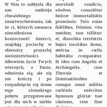
W Nim to zabłysła dla
moriéndi condício,
nas nadzieja
eósdem consolétur
chwalebnego
futúræ immortalitátis
zmartwychwstania, tak
promíssio. Tuis enim
że ci, których zasmuca
fidélibus, Dómine, vita
nieunikniona
mutátur, non tóllitur:
konieczność śmierci,
et, dissolúta terréstris
znajdują pociechę w
hujus incolátus domo,
obietnicy przyszłej
ætérna in cælis
nieśmiertelności.
habitátio comparátur.
Albowiem życie Twych
Et ídeo cum Angelis et
wiernych, o Panie,
Archángelis, cum
odmienia się, ale się
Thronis et
nie kończy i po
Dominatiónibus
rozpadnięciu się domu
cumque omni milítia
tego ziemskiego
cœléstis exércitus
pobytu przygotowane
hymnum glóriæ tuæ
jest dla nich w niebie
cánimus, sine fine