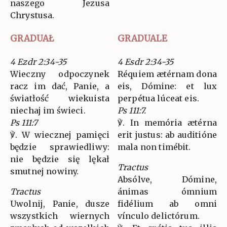
naszego Jezusa
Chrystusa.
GRADUAŁ
GRADUALE
4 Ezdr 2:34-35
4 Esdr 2:34-35
Wieczny odpoczynek
Réquiem ætérnam dona
racz im dać, Panie, a
eis, Dómine: et lux
światłość wiekuista
perpétua lúceat eis.
niechaj im świeci.
Ps 111:7.
Ps 111:7
℣. In memória ætérna
℣. W wiecznej pamięci
erit justus: ab auditióne
będzie sprawiedliwy:
mala non timébit.
nie będzie się lękał
Tractus
smutnej nowiny.
Absólve, Dómine,
Tractus
ánimas ómnium
Uwolnij, Panie, dusze
fidélium ab omni
wszystkich wiernych
vínculo delictórum.