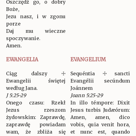
Oszczędź go, o dobry
Boże,
Jezu nasz, i w zgonu
porze
Daj mu wieczne
spoczywanie.
Amen.
EWANGELIA
EVANGELIUM
Ciąg dalszy ☩
Sequéntia ☩ sancti
Ewangelii świętej
Evangélii secúndum
według Jana.
Joánnem
J 5:25-29
Joann 5:25-29
Onego czasu: Rzekł
In illo témpore: Dixit
Jezus rzeszom
Jesus turbis Judæórum:
żydowskim: Zaprawdę,
Amen, amen, dico
zaprawdę powiadam
vobis, quia venit hora,
wam, że zbliża się
et nunc est, quando