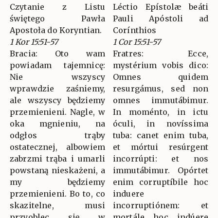
Czytanie z Listu
Léctio Epístolæ beáti
świętego Pawła
Pauli Apóstoli ad
Apostoła do Koryntian.
Corínthios
1 Kor 15:51-57
1 Cor 15:51-57
Bracia: Oto wam
Fratres: Ecce,
powiadam tajemnicę:
mystérium vobis dico:
Nie wszyscy
Omnes quidem
wprawdzie zaśniemy,
resurgámus, sed non
ale wszyscy będziemy
omnes immutábimur.
przemienieni. Nagle, w
In moménto, in ictu
oka mgnieniu, na
óculi, in novíssima
odgłos trąby
tuba: canet enim tuba,
ostatecznej, albowiem
et mórtui resúrgent
zabrzmi trąba i umarli
incorrúpti: et nos
powstaną nieskażeni, a
immutábimur. Opórtet
my będziemy
enim corruptíbile hoc
przemienieni. Bo to, co
induere
skazitelne, musi
incorruptiónem: et
przyoblec się w
mortále hoc indúere