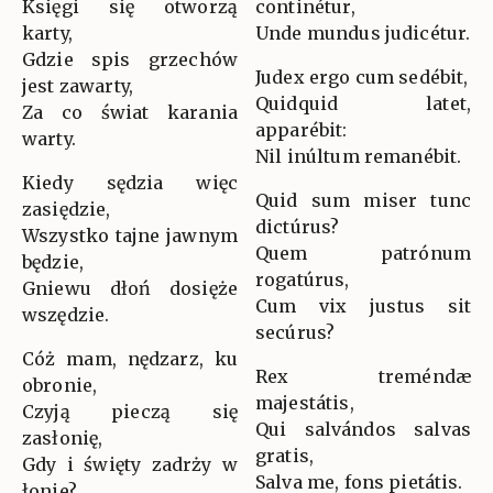
Księgi się otworzą
continétur,
karty,
Unde mundus judicétur.
Gdzie spis grzechów
Judex ergo cum sedébit,
jest zawarty,
Quidquid latet,
Za co świat karania
apparébit:
warty.
Nil inúltum remanébit.
Kiedy sędzia więc
Quid sum miser tunc
zasiędzie,
dictúrus?
Wszystko tajne jawnym
Quem patrónum
będzie,
rogatúrus,
Gniewu dłoń dosięże
Cum vix justus sit
wszędzie.
secúrus?
Cóż mam, nędzarz, ku
Rex treméndæ
obronie,
majestátis,
Czyją pieczą się
Qui salvándos salvas
zasłonię,
gratis,
Gdy i święty zadrży w
Salva me, fons pietátis.
łonie?