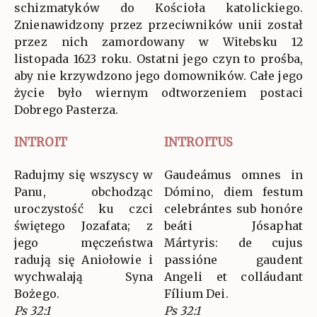
schizmatyków do Kościoła katolickiego.
Znienawidzony przez przeciwników unii został
przez nich zamordowany w Witebsku 12
listopada 1623 roku. Ostatni jego czyn to prośba,
aby nie krzywdzono jego domowników. Całe jego
życie było wiernym odtworzeniem postaci
Dobrego Pasterza.
INTROIT
INTROITUS
Radujmy się wszyscy w
Gaudeámus omnes in
Panu, obchodząc
Dómino, diem festum
uroczystość ku czci
celebrántes sub honóre
świętego Jozafata; z
beáti Jósaphat
jego męczeństwa
Mártyris: de cujus
radują się Aniołowie i
passióne gaudent
wychwalają Syna
Angeli et colláudant
Bożego.
Fílium Dei.
Ps 32:1
Ps 32:1