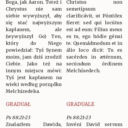
Boga, jak Aaron. Toteż i
Christus non
Chrystus nie sam
semetípsum
siebie wywyższył, aby
clarificávit, ut Póntifex
się stać najwyższym
fíeret: sed qui locútus
kapłanem, ale
est ad eum: Fílius meus
(wywyższył Go) Ten,
es tu, ego hódie génui
który do Niego
te. Quemádmodum et in
powiedział: Tyś Synem
álio loco dicit: Tu es
moim, jam dziś zrodził
sacérdos in ætérnum,
Ciebie. Jako też na
secúndum órdinem
innym miejscu mówi:
Melchísedech.
Tyś jest kapłanem na
wieki według porządku
Melchizedeka.
GRADUAŁ
GRADUALE
Ps 88:21-23
Ps 88:21-23
Znalazłem Dawida,
Invéni David servum