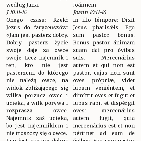
według Jana.
Joánnem
J 10:11-16
Joann 10:11-16
Onego czasu: Rzekł
In illo témpore: Dixit
Jezus do faryzeuszów:
Jesus pharisǽis: Ego
«Jam jest pasterz dobry.
sum pastor bonus.
Dobry pasterz życie
Bonus pastor ánimam
swoje daje za owce
suam dat pro óvibus
swoje. Lecz najemnik i
suis. Mercenárius
ten, kto nie jest
autem et qui non est
pasterzem, do którego
pastor, cujus non sunt
nie należą owce, na
oves própriæ, videt
widok zbliżającego się
lupum veniéntem, et
wilka porzuca owce i
dimíttit oves et fugit: et
ucieka, a wilk porywa i
lupus rapit et dispérgit
rozprasza owce.
oves: mercenárius
Najemnik zaś ucieka,
autem fugit, quia
bo jest najemnikiem i
mercenárius est et non
nie troszczy się o owce.
pértinet ad eum de
Jam jest pasterz dobry;
óvibus. Ego sum pastor