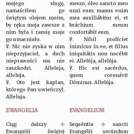
mojego sługę,
meum, óleo sancto meo
namaściłem go
unxi eum: manus enim
świętym olejem moim,
mea auxiliábitur ei, et
by ręka moja zawsze z
bráchium meum
nim była i ramię moje
confortábit eum.
go umacniało.
℣. Nihil profíciet
℣. Nic nie zyska w nim
inimícus in eo, et fílius
nieprzyjaciel, a duch
iniquitátis non nocébit
nieprawości mu nie
ei. Allelúja, allelúja.
zaszkodzi. Alleluja,
℣. Hic est sacérdos,
alleluja.
quem coronávit
℣. Oto jest kapłan,
Dóminus. Allelúja.
którego Pan uwieńczył.
Alleluja.
EWANGELIA
EVANGELIUM
Ciąg dalszy ☩
Sequéntia ☩ sancti
Ewangelii świętej
Evangélii secúndum