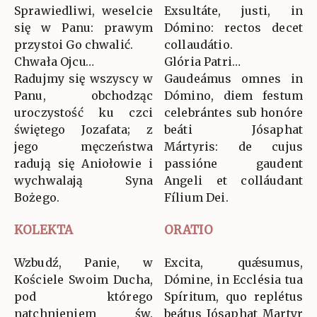
Sprawiedliwi, weselcie
Exsultáte, justi, in
się w Panu: prawym
Dómino: rectos decet
przystoi Go chwalić.
collaudátio.
Chwała Ojcu…
Glória Patri…
Radujmy się wszyscy w
Gaudeámus omnes in
Panu, obchodząc
Dómino, diem festum
uroczystość ku czci
celebrántes sub honóre
świętego Jozafata; z
beáti Jósaphat
jego męczeństwa
Mártyris: de cujus
radują się Aniołowie i
passióne gaudent
wychwalają Syna
Angeli et colláudant
Bożego.
Fílium Dei.
KOLEKTA
ORATIO
Wzbudź, Panie, w
Excita, quǽsumus,
Kościele Swoim Ducha,
Dómine, in Ecclésia tua
pod którego
Spíritum, quo replétus
natchnieniem św.
beátus Jósaphat Martyr