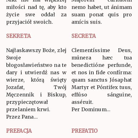
miłości nad tę, aby kto
nemo habet, ut ánimam
życie swe oddał za
suam ponat quis pro
przyjaciół swoich.
amícis suis.
SEKRETA
SECRETA
Najłaskawszy Boże, zlej
Clementíssime Deus,
Swoje
múnera hæc tua
błogosławieństwo na te
benedictióne perfunde,
dary i utwierdź nas w
et nos in fide confírma:
wierze, którą święty
quam sanctus Jósaphat
Jozafat, Twój
Martyr et Póntifex tuus,
Męczennik i Biskup,
effúso sánguine,
przypieczętował
asséruit.
przelaniem krwi.
Per Dominum…
Przez Pana…
PREFACJA
PREFATIO