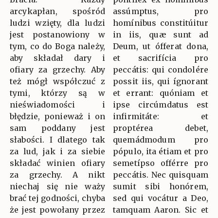
arcykapłan, spośród
assúmptus, pro
ludzi wzięty, dla ludzi
homínibus constitúitur
jest postanowiony w
in iis, quæ sunt ad
tym, co do Boga należy,
Deum, ut ófferat dona,
aby składał dary i
et sacrifícia pro
ofiary za grzechy. Aby
peccátis: qui condolére
też mógł współczuć z
possit iis, qui ígnorant
tymi, którzy są w
et errant: quóniam et
nieświadomości i
ipse circúmdatus est
błędzie, ponieważ i on
infirmitáte: et
sam poddany jest
proptérea debet,
słabości. I dlatego tak
quemádmodum pro
za lud, jak i za siebie
pópulo, ita étiam et pro
składać winien ofiary
semetípso offérre pro
za grzechy. A nikt
peccátis. Nec quisquam
niechaj się nie waży
sumit sibi honórem,
brać tej godności, chyba
sed qui vocátur a Deo,
że jest powołany przez
tamquam Aaron. Sic et