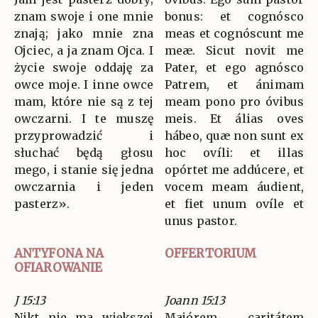
znam swoje i one mnie
bonus: et cognósco
znają; jako mnie zna
meas et cognóscunt me
Ojciec, a ja znam Ojca. I
meæ. Sicut novit me
życie swoje oddaję za
Pater, et ego agnósco
owce moje. I inne owce
Patrem, et ánimam
mam, które nie są z tej
meam pono pro óvibus
owczarni. I te muszę
meis. Et álias oves
przyprowadzić i
hábeo, quæ non sunt ex
słuchać będą głosu
hoc ovíli: et illas
mego, i stanie się jedna
opórtet me addúcere, et
owczarnia i jeden
vocem meam áudient,
pasterz».
et fiet unum ovíle et
unus pastor.
ANTYFONA NA
OFFERTORIUM
OFIAROWANIE
J 15:13
Joann 15:13
Nikt nie ma większej
Majórem caritátem