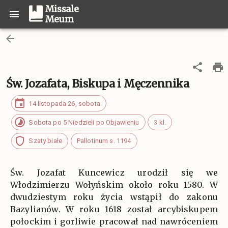
Missale
Meum
Św. Jozafata, Biskupa i Męczennika
14 listopada 26, sobota
Sobota po 5 Niedzieli po Objawieniu
3 kl.
Szaty białe
Pallotinum s. 1194
Św. Jozafat Kuncewicz urodził się we
Włodzimierzu Wołyńskim około roku 1580. W
dwudziestym roku życia wstąpił do zakonu
Bazylianów. W roku 1618 został arcybiskupem
połockim i gorliwie pracował nad nawróceniem