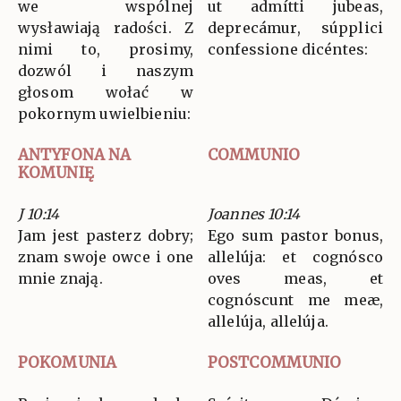
we wspólnej
ut admítti jubeas,
wysławiają radości. Z
deprecámur, súpplici
nimi to, prosimy,
confessione dicéntes:
dozwól i naszym
głosom wołać w
pokornym uwielbieniu:
ANTYFONA NA
COMMUNIO
KOMUNIĘ
J 10:14
Joannes 10:14
Jam jest pasterz dobry;
Ego sum pastor bonus,
znam swoje owce i one
allelúja: et cognósco
mnie znają.
oves meas, et
cognóscunt me meæ,
allelúja, allelúja.
POKOMUNIA
POSTCOMMUNIO