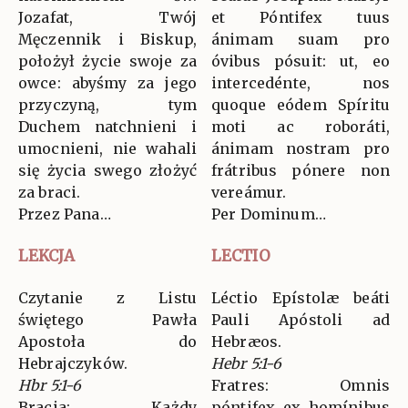
Jozafat, Twój
et Póntifex tuus
Męczennik i Biskup,
ánimam suam pro
położył życie swoje za
óvibus pósuit: ut, eo
owce: abyśmy za jego
intercedénte, nos
przyczyną, tym
quoque eódem Spíritu
Duchem natchnieni i
moti ac roboráti,
umocnieni, nie wahali
ánimam nostram pro
się życia swego złożyć
frátribus pónere non
za braci.
vereámur.
Przez Pana…
Per Dominum…
LEKCJA
LECTIO
Czytanie z Listu
Léctio Epístolæ beáti
świętego Pawła
Pauli Apóstoli ad
Apostoła do
Hebræos.
Hebrajczyków.
Hebr 5:1-6
Hbr 5:1-6
Fratres: Omnis
Bracia: Każdy
póntifex ex homínibus