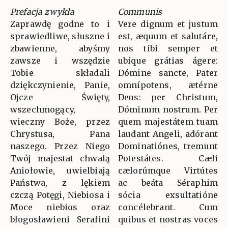
Prefacja zwykła
Communis
Zaprawdę godne to i
Vere dignum et justum
sprawiedliwe, słuszne i
est, æquum et salutáre,
zbawienne, abyśmy
nos tibi semper et
zawsze i wszędzie
ubíque grátias ágere:
Tobie składali
Dómine sancte, Pater
dziękczynienie, Panie,
omnípotens, ætérne
Ojcze Święty,
Deus: per Christum,
wszechmogący,
Dóminum nostrum. Per
wieczny Boże, przez
quem majestátem tuam
Chrystusa, Pana
laudant Angeli, adórant
naszego. Przez Niego
Dominatiónes, tremunt
Twój majestat chwalą
Potestátes. Cæli
Aniołowie, uwielbiają
cælorúmque Virtútes
Państwa, z lękiem
ac beáta Séraphim
czczą Potęgi, Niebiosa i
sócia exsultatióne
Moce niebios oraz
concélebrant. Cum
błogosławieni Serafini
quibus et nostras voces