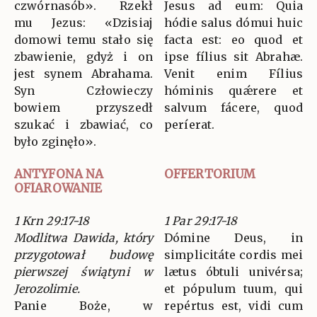
czwórnasób». Rzekł
Jesus ad eum: Quia
mu Jezus: «Dzisiaj
hódie salus dómui huic
domowi temu stało się
facta est: eo quod et
zbawienie, gdyż i on
ipse fílius sit Abrahæ.
jest synem Abrahama.
Venit enim Fílius
Syn Człowieczy
hóminis quǽrere et
bowiem przyszedł
salvum fácere, quod
szukać i zbawiać, co
períerat.
było zginęło».
ANTYFONA NA
OFFERTORIUM
OFIAROWANIE
1 Krn 29:17-18
1 Par 29:17-18
Modlitwa Dawida, który
Dómine Deus, in
przygotował budowę
simplicitáte cordis mei
pierwszej świątyni w
lætus óbtuli univérsa;
Jerozolimie.
et pópulum tuum, qui
Panie Boże, w
repértus est, vidi cum