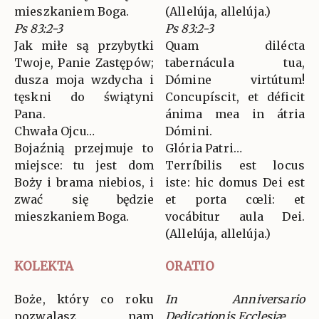
mieszkaniem Boga.
(Allelúja, allelúja.)
Ps 83:2-3
Ps 83:2-3
Jak miłe są przybytki
Quam dilécta
Twoje, Panie Zastępów;
tabernácula tua,
dusza moja wzdycha i
Dómine virtútum!
tęskni do świątyni
Concupíscit, et déficit
Pana.
ánima mea in átria
Chwała Ojcu…
Dómini.
Bojaźnią przejmuje to
Glória Patri…
miejsce: tu jest dom
Terríbilis est locus
Boży i brama niebios, i
iste: hic domus Dei est
zwać się będzie
et porta cœli: et
mieszkaniem Boga.
vocábitur aula Dei.
(Allelúja, allelúja.)
KOLEKTA
ORATIO
Boże, który co roku
In Anniversario
pozwalasz nam
Dedicationis Ecclesiæ