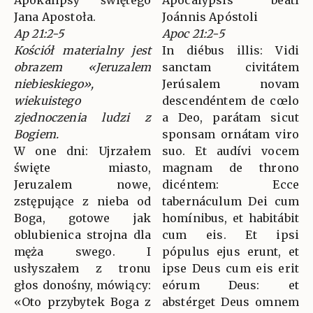
Apokalipsy świętego
Apocalýpsis beáti
Jana Apostoła.
Joánnis Apóstoli
Ap 21:2-5
Apoc 21:2-5
Kościół materialny jest
In diébus illis: Vidi
obrazem «Jeruzalem
sanctam civitátem
niebieskiego»,
Jerúsalem novam
wiekuistego
descendéntem de cœlo
zjednoczenia ludzi z
a Deo, parátam sicut
Bogiem.
sponsam ornátam viro
W one dni: Ujrzałem
suo. Et audívi vocem
święte miasto,
magnam de throno
Jeruzalem nowe,
dicéntem: Ecce
zstępujące z nieba od
tabernáculum Dei cum
Boga, gotowe jak
homínibus, et habitábit
oblubienica strojna dla
cum eis. Et ipsi
męża swego. I
pópulus ejus erunt, et
usłyszałem z tronu
ipse Deus cum eis erit
głos donośny, mówiący:
eórum Deus: et
«Oto przybytek Boga z
abstérget Deus omnem