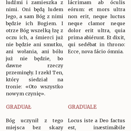
ludźmi i zamieszka z
lácrimam ab óculis
nimi. Oni będą ludem
eórum: et mors ultra
Jego, a sam Bóg z nimi
non erit, neque luctus
będzie ich Bogiem. I
neque clamor neque
otrze Bóg wszelką łzę z
dolor erit ultra, quia
oczu ich, a śmierci już
prima abiérunt. Et dixit,
nie będzie ani smutku,
qui sedébat in throno:
ani wołania, ani bólu
Ecce, nova fácio ómnia.
już nie będzie, bo
dawne rzeczy
przeminęły. I rzekł Ten,
który siedział na
tronie: «Oto wszystko
nowym czynię».
GRADUAŁ
GRADUALE
Bóg uczynił z tego
Locus iste a Deo factus
miejsca bez skazy
est, inæstimábile