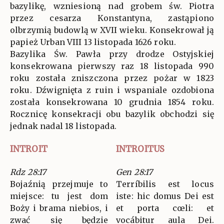
bazylikę, wzniesioną nad grobem św. Piotra
przez cesarza Konstantyna, zastąpiono
olbrzymią budowlą w XVII wieku. Konsekrował ją
papież Urban VIII 13 listopada 1626 roku.
Bazylika Św. Pawła przy drodze Ostyjskiej
konsekrowana pierwszy raz 18 listopada 990
roku została zniszczona przez pożar w 1823
roku. Dźwignięta z ruin i wspaniale ozdobiona
została konsekrowana 10 grudnia 1854 roku.
Rocznicę konsekracji obu bazylik obchodzi się
jednak nadal 18 listopada.
INTROIT
INTROITUS
Rdz 28:17
Gen 28:17
Bojaźnią przejmuje to
Terríbilis est locus
miejsce: tu jest dom
iste: hic domus Dei est
Boży i brama niebios, i
et porta cœli: et
zwać się będzie
vocábitur aula Dei.