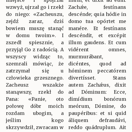
miejsce i spojrzał
illum, et dixit ad eum:
wzwyż, ujrzał go i rzekł
Zachǽe, festínans
do niego: «Zacheuszu,
descénde; quia hódie in
zejdź zaraz, dziś
domo tua opórtet me
bowiem muszę stanąć
manére. Et festínans
w domu twoim». I
descéndit, et excépit
zszedł spiesznie, a
illum gaudens. Et cum
przyjął Go z radością. A
vidérent omnes,
wszyscy widząc to,
murmurábant,
szemrali mówiąc, że
dicéntes, quod ad
zatrzymał się u
hóminem peccatórem
człowieka grzesznego.
divertísset. Stans
Zacheusz wszakże
autem Zachǽus, dixit
stanąwszy, rzekł do
ad Dóminum: Ecce,
Pana: «Panie, oto
dimídium bonórum
połowę dóbr moich
meórum, Dómine, do
rozdam ubogim, a
paupéribus: et si quid
jeślim kogo
áliquem defraudávi,
skrzywdził, zwracam w
reddo quádruplum. Ait