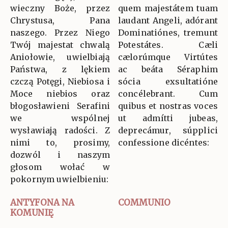
wieczny Boże, przez
quem majestátem tuam
Chrystusa, Pana
laudant Angeli, adórant
naszego. Przez Niego
Dominatiónes, tremunt
Twój majestat chwalą
Potestátes. Cæli
Aniołowie, uwielbiają
cælorúmque Virtútes
Państwa, z lękiem
ac beáta Séraphim
czczą Potęgi, Niebiosa i
sócia exsultatióne
Moce niebios oraz
concélebrant. Cum
błogosławieni Serafini
quibus et nostras voces
we wspólnej
ut admítti jubeas,
wysławiają radości. Z
deprecámur, súpplici
nimi to, prosimy,
confessione dicéntes:
dozwól i naszym
głosom wołać w
pokornym uwielbieniu:
ANTYFONA NA
COMMUNIO
KOMUNIĘ