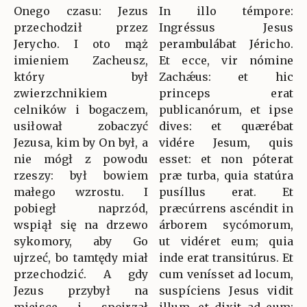
Onego czasu: Jezus
In illo témpore:
przechodził przez
Ingréssus Jesus
Jerycho. I oto mąż
perambulábat Jéricho.
imieniem Zacheusz,
Et ecce, vir nómine
który był
Zachǽus: et hic
zwierzchnikiem
princeps erat
celników i bogaczem,
publicanórum, et ipse
usiłował zobaczyć
dives: et quærébat
Jezusa, kim by On był, a
vidére Jesum, quis
nie mógł z powodu
esset: et non póterat
rzeszy: był bowiem
præ turba, quia statúra
małego wzrostu. I
pusíllus erat. Et
pobiegł naprzód,
præcúrrens ascéndit in
wspiął się na drzewo
árborem sycómorum,
sykomory, aby Go
ut vidéret eum; quia
ujrzeć, bo tamtędy miał
inde erat transitúrus. Et
przechodzić. A gdy
cum venísset ad locum,
Jezus przybył na
suspíciens Jesus vidit