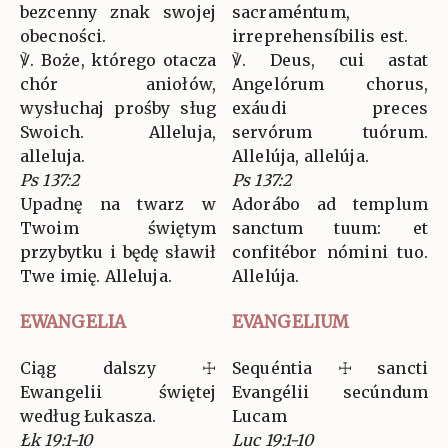
bezcenny znak swojej
sacraméntum,
obecności.
irreprehensíbilis est.
℣. Boże, którego otacza
℣. Deus, cui astat
chór aniołów,
Angelórum chorus,
wysłuchaj prośby sług
exáudi preces
Swoich. Alleluja,
servórum tuórum.
alleluja.
Allelúja, allelúja.
Ps 137:2
Ps 137:2
Upadnę na twarz w
Adorábo ad templum
Twoim świętym
sanctum tuum: et
przybytku i będę sławił
confitébor nómini tuo.
Twe imię. Alleluja.
Allelúja.
EWANGELIA
EVANGELIUM
Ciąg dalszy ☩
Sequéntia ☩ sancti
Ewangelii świętej
Evangélii secúndum
według Łukasza.
Lucam
Łk 19:1-10
Luc 19:1-10