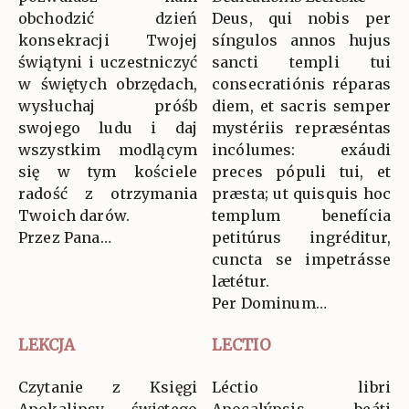
obchodzić dzień
Deus, qui nobis per
konsekracji Twojej
síngulos annos hujus
świątyni i uczestniczyć
sancti templi tui
w świętych obrzędach,
consecratiónis réparas
wysłuchaj próśb
diem, et sacris semper
swojego ludu i daj
mystériis repræséntas
wszystkim modlącym
incólumes: exáudi
się w tym kościele
preces pópuli tui, et
radość z otrzymania
præsta; ut quisquis hoc
Twoich darów.
templum benefícia
Przez Pana…
petitúrus ingréditur,
cuncta se impetrásse
lætétur.
Per Dominum…
LEKCJA
LECTIO
Czytanie z Księgi
Léctio libri