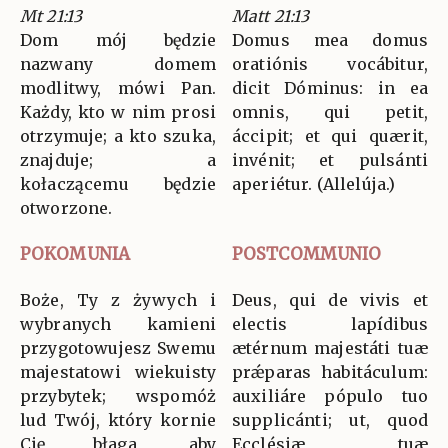
Mt 21:13
Matt 21:13
Dom mój będzie
Domus mea domus
nazwany domem
oratiónis vocábitur,
modlitwy, mówi Pan.
dicit Dóminus: in ea
Każdy, kto w nim prosi
omnis, qui petit,
otrzymuje; a kto szuka,
áccipit; et qui quærit,
znajduje; a
invénit; et pulsánti
kołaczącemu będzie
aperiétur. (Allelúja.)
otworzone.
POKOMUNIA
POSTCOMMUNIO
Boże, Ty z żywych i
Deus, qui de vivis et
wybranych kamieni
electis lapídibus
przygotowujesz Swemu
ætérnum majestáti tuæ
majestatowi wiekuisty
prǽparas habitáculum:
przybytek; wspomóż
auxiliáre pópulo tuo
lud Twój, który kornie
supplicánti; ut, quod
Cię błaga, aby
Ecclésiæ tuæ