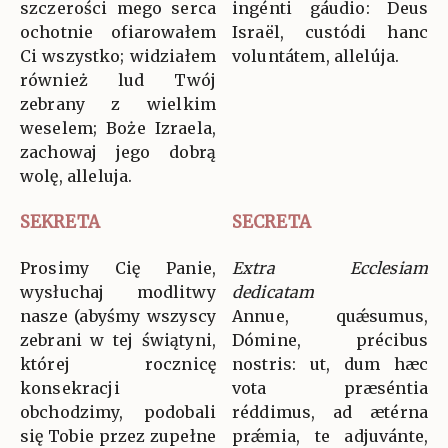
szczerości mego serca
ingénti gáudio: Deus
ochotnie ofiarowałem
Israël, custódi hanc
Ci wszystko; widziałem
voluntátem, allelúja.
również lud Twój
zebrany z wielkim
weselem; Boże Izraela,
zachowaj jego dobrą
wolę, alleluja.
SEKRETA
SECRETA
Prosimy Cię Panie,
Extra Ecclesiam
wysłuchaj modlitwy
dedicatam
nasze (abyśmy wszyscy
Annue, quǽsumus,
zebrani w tej świątyni,
Dómine, précibus
której rocznicę
nostris: ut, dum hæc
konsekracji
vota præséntia
obchodzimy, podobali
réddimus, ad ætérna
się Tobie przez zupełne
prǽmia, te adjuvánte,