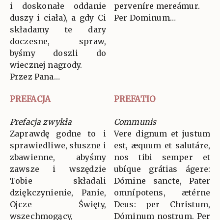
i doskonałe oddanie
perveníre mereámur.
duszy i ciała), a gdy Ci
Per Dominum…
składamy te dary
doczesne, spraw,
byśmy doszli do
wiecznej nagrody.
Przez Pana…
PREFACJA
PREFATIO
Prefacja zwykła
Communis
Zaprawdę godne to i
Vere dignum et justum
sprawiedliwe, słuszne i
est, æquum et salutáre,
zbawienne, abyśmy
nos tibi semper et
zawsze i wszędzie
ubíque grátias ágere:
Tobie składali
Dómine sancte, Pater
dziękczynienie, Panie,
omnípotens, ætérne
Ojcze Święty,
Deus: per Christum,
wszechmogący,
Dóminum nostrum. Per