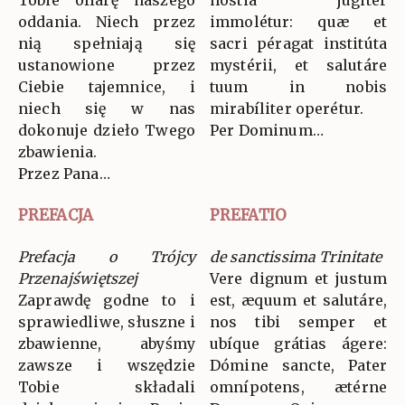
oddania. Niech przez
immolétur: quæ et
nią spełniają się
sacri péragat institúta
ustanowione przez
mystérii, et salutáre
Ciebie tajemnice, i
tuum in nobis
niech się w nas
mirabíliter operétur.
dokonuje dzieło Twego
Per Dominum…
zbawienia.
Przez Pana…
PREFACJA
PREFATIO
Prefacja o Trójcy
de sanctissima Trinitate
Przenajświętszej
Vere dignum et justum
Zaprawdę godne to i
est, æquum et salutáre,
sprawiedliwe, słuszne i
nos tibi semper et
zbawienne, abyśmy
ubíque grátias ágere:
zawsze i wszędzie
Dómine sancte, Pater
Tobie składali
omnípotens, ætérne