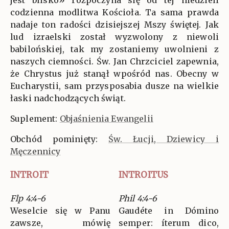
codzienna modlitwa Kościoła. Ta sama prawda
nadaje ton radości dzisiejszej Mszy świętej. Jak
lud izraelski został wyzwolony z niewoli
babilońskiej, tak my zostaniemy uwolnieni z
naszych ciemności. Św. Jan Chrzciciel zapewnia,
że Chrystus już stanął wpośród nas. Obecny w
Eucharystii, sam przysposabia dusze na wielkie
łaski nadchodzących świąt.
Suplement:
Objaśnienia Ewangelii
Obchód pominięty:
Św. Łucji, Dziewicy i
Męczennicy
INTROIT
INTROITUS
Flp 4:4-6
Phil 4:4-6
Weselcie się w Panu
Gaudéte in Dómino
zawsze, mówię
semper: íterum dico,