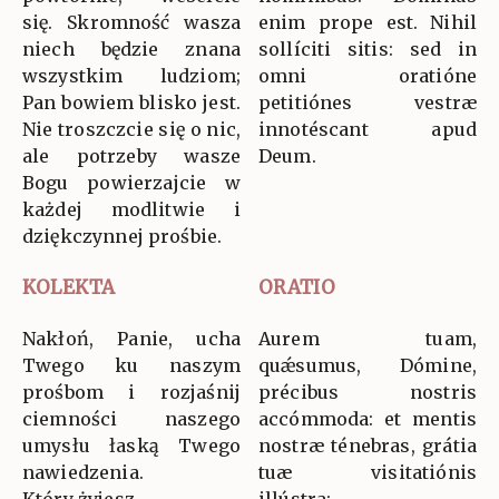
się. Skromność wasza
enim prope est. Nihil
niech będzie znana
sollíciti sitis: sed in
wszystkim ludziom;
omni oratióne
Pan bowiem blisko jest.
petitiónes vestræ
Nie troszczcie się o nic,
innotéscant apud
ale potrzeby wasze
Deum.
Bogu powierzajcie w
każdej modlitwie i
dziękczynnej prośbie.
KOLEKTA
ORATIO
Nakłoń, Panie, ucha
Aurem tuam,
Twego ku naszym
quǽsumus, Dómine,
prośbom i rozjaśnij
précibus nostris
ciemności naszego
accómmoda: et mentis
umysłu łaską Twego
nostræ ténebras, grátia
nawiedzenia.
tuæ visitatiónis
Który żyjesz…
illústra: