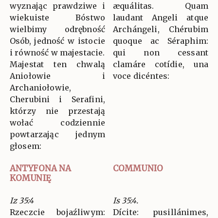
wyznając prawdziwe i
æquálitas. Quam
wiekuiste Bóstwo
laudant Angeli atque
wielbimy odrębność
Archángeli, Chérubim
Osób, jedność w istocie
quoque ac Séraphim:
i równość w majestacie.
qui non cessant
Majestat ten chwalą
clamáre cotídie, una
Aniołowie i
voce dicéntes:
Archaniołowie,
Cherubini i Serafini,
którzy nie przestają
wołać codziennie
powtarzając jednym
głosem:
ANTYFONA NA
COMMUNIO
KOMUNIĘ
Iz 35:4
Is 35:4.
Rzeczcie bojaźliwym:
Dícite: pusillánimes,