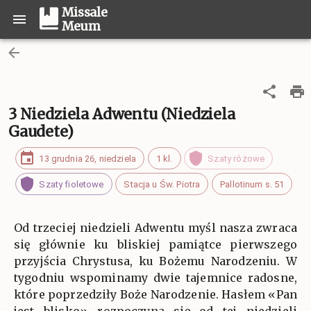
Missale
Meum
3 Niedziela Adwentu (Niedziela
Gaudete)
13 grudnia 26, niedziela
1 kl.
Szaty różowe
Szaty fioletowe
Stacja u Św. Piotra
Pallotinum s. 51
Od trzeciej niedzieli Adwentu myśl nasza zwraca
się głównie ku bliskiej pamiątce pierwszego
przyjścia Chrystusa, ku Bożemu Narodzeniu. W
tygodniu wspominamy dwie tajemnice radosne,
które poprzedziły Boże Narodzenie. Hasłem «Pan
jest blisko» rozpoczyna się od tej niedzieli