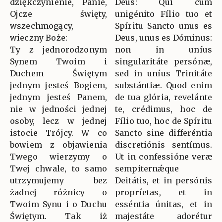
dziękczynienie, Panie,
Deus: Qui cum
Ojcze święty,
unigénito Fílio tuo et
wszechmogący,
Spíritu Sancto unus es
wieczny Boże:
Deus, unus es Dóminus:
Ty z jednorodzonym
non in uníus
Synem Twoim i
singularitáte persónæ,
Duchem Świętym
sed in uníus Trinitáte
jednym jesteś Bogiem,
substántiæ. Quod enim
jednym jesteś Panem,
de tua glória, revelánte
nie w jedności jednej
te, crédimus, hoc de
osoby, lecz w jednej
Fílio tuo, hoc de Spíritu
istocie Trójcy. W co
Sancto sine differéntia
bowiem z objawienia
discretiónis sentímus.
Twego wierzymy o
Ut in confessióne veræ
Twej chwale, to samo
sempiternǽque
utrzymujemy bez
Deitátis, et in persónis
żadnej różnicy o
propríetas, et in
Twoim Synu i o Duchu
esséntia únitas, et in
Świętym. Tak iż
majestáte adorétur