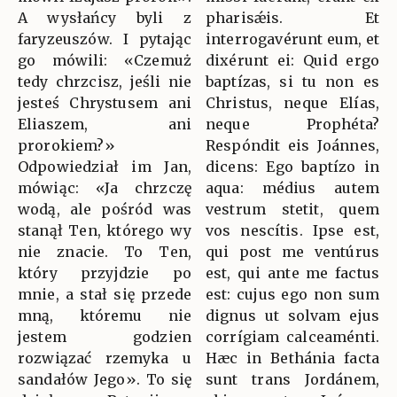
A wysłańcy byli z
pharisǽis. Et
faryzeuszów. I pytając
interrogavérunt eum, et
go mówili: «Czemuż
dixérunt ei: Quid ergo
tedy chrzcisz, jeśli nie
baptízas, si tu non es
jesteś Chrystusem ani
Christus, neque Elías,
Eliaszem, ani
neque Prophéta?
prorokiem?»
Respóndit eis Joánnes,
Odpowiedział im Jan,
dicens: Ego baptízo in
mówiąc: «Ja chrzczę
aqua: médius autem
wodą, ale pośród was
vestrum stetit, quem
stanął Ten, którego wy
vos nescítis. Ipse est,
nie znacie. To Ten,
qui post me ventúrus
który przyjdzie po
est, qui ante me factus
mnie, a stał się przede
est: cujus ego non sum
mną, któremu nie
dignus ut solvam ejus
jestem godzien
corrígiam calceaménti.
rozwiązać rzemyka u
Hæc in Bethánia facta
sandałów Jego». To się
sunt trans Jordánem,