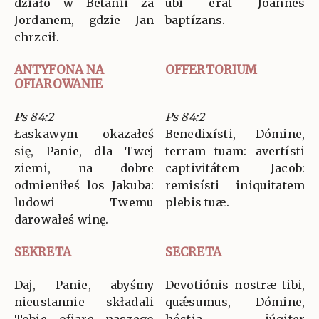
działo w Betanii za
ubi erat Joánnes
Jordanem, gdzie Jan
baptízans.
chrzcił.
ANTYFONA NA
OFFERTORIUM
OFIAROWANIE
Ps 84:2
Ps 84:2
Łaskawym okazałeś
Benedixísti, Dómine,
się, Panie, dla Twej
terram tuam: avertísti
ziemi, na dobre
captivitátem Jacob:
odmieniłeś los Jakuba:
remisísti iniquitatem
ludowi Twemu
plebis tuæ.
darowałeś winę.
SEKRETA
SECRETA
Daj, Panie, abyśmy
Devotiónis nostræ tibi,
nieustannie składali
quǽsumus, Dómine,
Tobie ofiarę naszego
hóstia júgiter