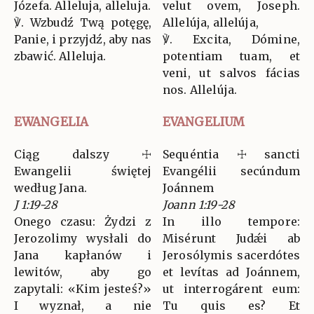
Józefa. Alleluja, alleluja.
velut ovem, Joseph.
℣. Wzbudź Twą potęgę,
Allelúja, allelúja,
Panie, i przyjdź, aby nas
℣. Excita, Dómine,
zbawić. Alleluja.
potentiam tuam, et
veni, ut salvos fácias
nos. Allelúja.
EWANGELIA
EVANGELIUM
Ciąg dalszy ☩
Sequéntia ☩ sancti
Ewangelii świętej
Evangélii secúndum
według Jana.
Joánnem
J 1:19-28
Joann 1:19-28
Onego czasu: Żydzi z
In illo tempore:
Jerozolimy wysłali do
Misérunt Judǽi ab
Jana kapłanów i
Jerosólymis sacerdótes
lewitów, aby go
et levítas ad Joánnem,
zapytali: «Kim jesteś?»
ut interrogárent eum:
I wyznał, a nie
Tu quis es? Et