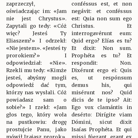
zaprzeczył,
conféssus est, et non
oświadczając im: «Jam
negávit: et conféssus
nie jest Chrystus».
est: Quia non sum ego
Zapytali go tedy: «Cóż
Christus. Et
więc? Jesteś Ty
interrogavérunt eum:
Eliaszem?» I odrzekł:
Quid ergo? Elías es tu?
«Nie jestem». «Jesteś ty
Et dixit: Non sum.
prorokiem?» I
Prophéta es tu? Et
odpowiedział: «Nie».
respondit: Non.
Rzekli mu tedy: «Kimże
Dixérunt ergo ei: Quis
jesteś, abyśmy mogli
es, ut respónsum
odpowiedź dać tym,
demus his, qui
którzy nas wysłali. Cóż
misérunt nos? Quid
powiadasz sam o
dicis de te ipso? Ait:
sobie?» I rzekł: «Jam
Ego vox clamántis in
głos tego, który woła
desérto: Dirígite viam
na pustkowiu: drogę
Dómini, sicut dixit
prostujcie Panu, jako
Isaías Prophéta. Et qui
mówił Izajasz prorok».
missi fúerant, erant ex