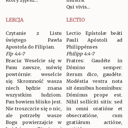
Qui vivis…
LEKCJA
LECTIO
Czytanie z Listu
Lectio Epístolæ beáti
świętego Pawła
Pauli Apóstoli ad
Apostoła do Filipian.
Philippénses
Flp 4:4-7
Philipp 4:4-7
Bracia: Weselcie się w
Fratres: Gaudéte in
Panu zawsze, mówię
Dómino semper:
powtórnie: weselcie
íterum dico, gaudéte.
się. Skromność wasza
Modéstia vestra nota
niech będzie znana
sit ómnibus homínibus:
wszystkim ludziom.
Dóminus prope est.
Pan bowiem blisko jest.
Nihil sollíciti sitis: sed
Nie troszczcie się o nic,
in omni oratióne et
ale potrzeby wasze
obsecratióne, cum
Bogu powierzajcie w
gratiárum actióne,