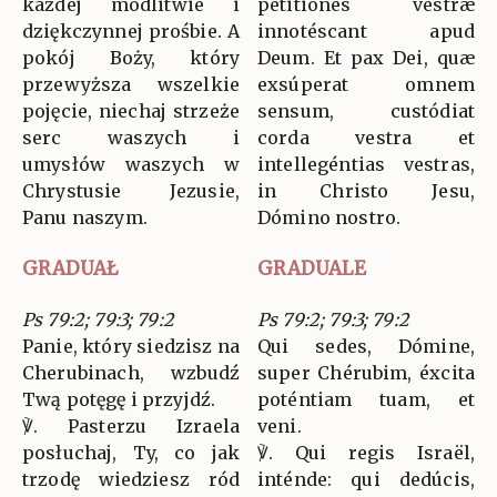
każdej modlitwie i
petitiónes vestræ
dziękczynnej prośbie. A
innotéscant apud
pokój Boży, który
Deum. Et pax Dei, quæ
przewyższa wszelkie
exsúperat omnem
pojęcie, niechaj strzeże
sensum, custódiat
serc waszych i
corda vestra et
umysłów waszych w
intellegéntias vestras,
Chrystusie Jezusie,
in Christo Jesu,
Panu naszym.
Dómino nostro.
GRADUAŁ
GRADUALE
Ps 79:2; 79:3; 79:2
Ps 79:2; 79:3; 79:2
Panie, który siedzisz na
Qui sedes, Dómine,
Cherubinach, wzbudź
super Chérubim, éxcita
Twą potęgę i przyjdź.
poténtiam tuam, et
℣. Pasterzu Izraela
veni.
posłuchaj, Ty, co jak
℣. Qui regis Israël,
trzodę wiedziesz ród
inténde: qui dedúcis,