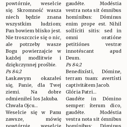
powtórnie, weselcie
gaudéte. Modéstia
się. Skromność wasza
vestra nota sit ómnibus
niech będzie znana
homínibus: Dóminus
wszystkim ludziom;
enim prope est. Nihil
Pan bowiem blisko jest.
sollíciti sitis: sed in
Nie troszczcie się o nic,
omni oratióne
ale potrzeby wasze
petitiónes vestræ
Bogu powierzajcie w
innotéscant apud
każdej modlitwie i
Deum.
dziękczynnej prośbie.
Ps 84:2
Ps 84:2
Benedixísti, Dómine,
Łaskawym okazałeś
terram tuam: avertísti
się, Panie, dla Twej
captivitátem Jacob.
ziemi. Na dobre
Glória Patri…
odmieniłeś los Jakuba.
Gaudéte in Dómino
Chwała Ojcu…
semper: íterum dico,
Weselcie się w Panu
gaudéte. Modéstia
zawsze, mówię
vestra nota sit ómnibus
powtórnie, weselcie
homínibus: Dóminus