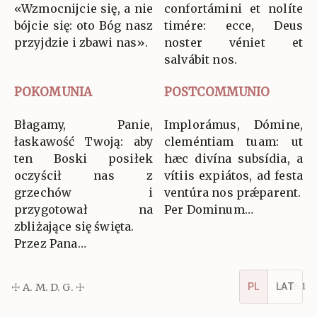
«Wzmocnijcie się, a nie
confortámini et nolíte
bójcie się: oto Bóg nasz
timére: ecce, Deus
przyjdzie i zbawi nas».
noster véniet et
salvábit nos.
POKOMUNIA
POSTCOMMUNIO
Błagamy, Panie,
Implorámus, Dómine,
łaskawość Twoją: aby
cleméntiam tuam: ut
ten Boski posiłek
hæc divína subsídia, a
oczyścił nas z
vítiis expiátos, ad festa
grzechów i
ventúra nos prǽparent.
przygotował na
Per Dominum…
zbliżające się święta.
Przez Pana…
☩ A. M. D. G. ☩
v5.16.1
PL
LAT