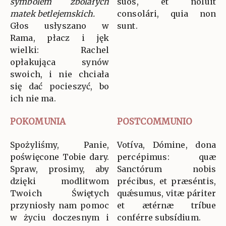
symbolem zbolałych
suos, et nóluit
matek betlejemskich.
consolári, quia non
Głos usłyszano w
sunt.
Rama, płacz i jęk
wielki: Rachel
opłakująca synów
swoich, i nie chciała
się dać pocieszyć, bo
ich nie ma.
POKOMUNIA
POSTCOMMUNIO
Spożyliśmy, Panie,
Votíva, Dómine, dona
poświęcone Tobie dary.
percépimus: quæ
Spraw, prosimy, aby
Sanctórum nobis
dzięki modlitwom
précibus, et præséntis,
Twoich Świętych
quǽsumus, vitæ páriter
przyniosły nam pomoc
et ætérnæ tríbue
w życiu doczesnym i
conférre subsídium.