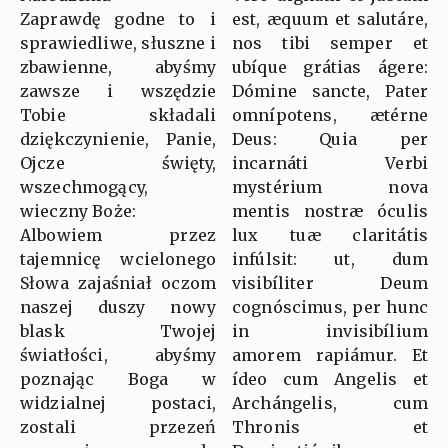
Zaprawdę godne to i
est, æquum et salutáre,
sprawiedliwe, słuszne i
nos tibi semper et
zbawienne, abyśmy
ubíque grátias ágere:
zawsze i wszędzie
Dómine sancte, Pater
Tobie składali
omnípotens, ætérne
dziękczynienie, Panie,
Deus: Quia per
Ojcze święty,
incarnáti Verbi
wszechmogący,
mystérium nova
wieczny Boże:
mentis nostræ óculis
Albowiem przez
lux tuæ claritátis
tajemnicę wcielonego
infúlsit: ut, dum
Słowa zajaśniał oczom
visibíliter Deum
naszej duszy nowy
cognóscimus, per hunc
blask Twojej
in invisibílium
światłości, abyśmy
amorem rapiámur. Et
poznając Boga w
ídeo cum Angelis et
widzialnej postaci,
Archángelis, cum
zostali przezeń
Thronis et