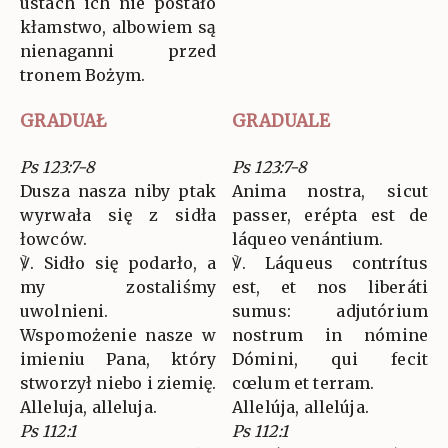
ustach ich nie postało
kłamstwo, albowiem są
nienaganni przed
tronem Bożym.
GRADUAŁ
GRADUALE
Ps 123:7-8
Ps 123:7-8
Dusza nasza niby ptak
Anima nostra, sicut
wyrwała się z sidła
passer, erépta est de
łowców.
láqueo venántium.
℣. Sidło się podarło, a
℣. Láqueus contrítus
my zostaliśmy
est, et nos liberáti
uwolnieni.
sumus: adjutórium
Wspomożenie nasze w
nostrum in nómine
imieniu Pana, który
Dómini, qui fecit
stworzył niebo i ziemię.
cœlum et terram.
Alleluja, alleluja.
Allelúja, allelúja.
Ps 112:1
Ps 112:1