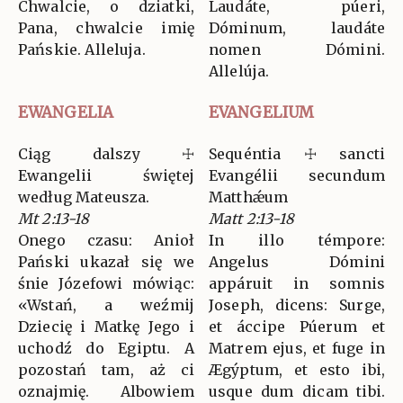
Chwalcie, o dziatki,
Laudáte, púeri,
Pana, chwalcie imię
Dóminum, laudáte
Pańskie. Alleluja.
nomen Dómini.
Allelúja.
EWANGELIA
EVANGELIUM
Ciąg dalszy ☩
Sequéntia ☩ sancti
Ewangelii świętej
Evangélii secundum
według Mateusza.
Matthǽum
Mt 2:13-18
Matt 2:13-18
Onego czasu: Anioł
In illo témpore:
Pański ukazał się we
Angelus Dómini
śnie Józefowi mówiąc:
appáruit in somnis
«Wstań, a weźmij
Joseph, dicens: Surge,
Dziecię i Matkę Jego i
et áccipe Púerum et
uchodź do Egiptu. A
Matrem ejus, et fuge in
pozostań tam, aż ci
Ægýptum, et esto ibi,
oznajmię. Albowiem
usque dum dicam tibi.