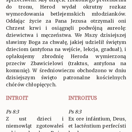
do tronu, Herod wydał okrutny rozkaz
wymordowania betlejemskich młodzianków.
Oddając życie za Pana Jezusa otrzymali oni
Chrzest krwi i osiągnęli podwójną aureolę:
dziewictwa i męczeństwa. We Mszy dzisiejszej
sławimy Boga za chwałę, jakiej udzielił świętym
dzieciom (antyfona na wejście, lekcja, graduał), i
opłakujemy zbrodnię Heroda wymierzoną
przeciw Zbawicielowi (traktus, antyfona na
komunię). W średniowieczu obchodzono w dniu
dzisiejszym święto patronalne kościelnych
chórów chłopięcych.
INTROIT
INTROITUS
Ps 8:3
Ps 8:3
Z ust dzieci i
Ex ore infántium, Deus,
niemowląt zgotowałeś
et lacténtium perfecísti