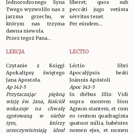
Jednorodzonego Syna
líberet; quos sub
Twego wyzwoliło nas z
peccáti jugo vetústa
jarzma grzechu, w
sérvitus tenet.
którym nas trzyma
Per eúndem…
dawna niewola.
Przez tegoż Pana…
LEKCJA
LECTIO
Czytanie z Księgi
Léctio libri
Apokalipsy świętego
Apocalýpsis beáti
Jana Apostoła.
Joánnis Apóstoli
Ap 14:1-5
Apoc 14:1-5
Przytaczając piękną
In diébus illis: Vidi
wizję św. Jana, Kościół
supra montem Sion
wskazuje na chwałę
Agnum stantem, et cum
zgotowaną w niebie
eo centum quadragínta
tym, którzy
quatuor mília, habéntes
urzeczywistniają ideał
nomen ejus, et nomen