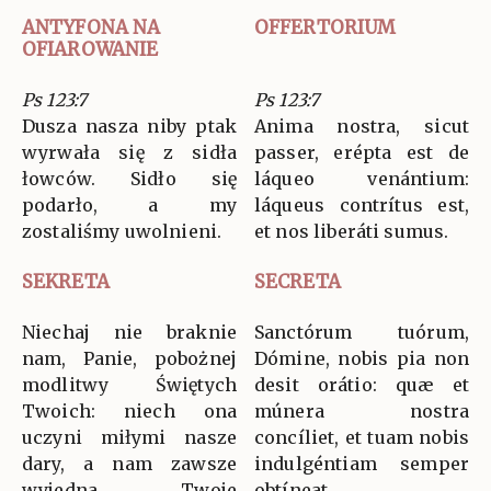
ANTYFONA NA
OFFERTORIUM
OFIAROWANIE
Ps 123:7
Ps 123:7
Dusza nasza niby ptak
Anima nostra, sicut
wyrwała się z sidła
passer, erépta est de
łowców. Sidło się
láqueo venántium:
podarło, a my
láqueus contrítus est,
zostaliśmy uwolnieni.
et nos liberáti sumus.
SEKRETA
SECRETA
Niechaj nie braknie
Sanctórum tuórum,
nam, Panie, pobożnej
Dómine, nobis pia non
modlitwy Świętych
desit orátio: quæ et
Twoich: niech ona
múnera nostra
uczyni miłymi nasze
concíliet, et tuam nobis
dary, a nam zawsze
indulgéntiam semper
wyjedna Twoje
obtíneat.