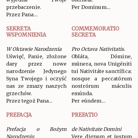
przebaczenie.
Per Dominum…
Przez Pana…
SEKRETA
COMMEMORATIO
WSPOMNIENIA
SECRETA
W Oktawie Narodzenia
Pro Octava Nativitatis.
Uświęć, Panie, złożone
Obláta, Dómine,
dary przez nowe
múnera, nova Unigéniti
narodzenie Jedynego
tui Nativitáte sanctífica:
Syna Twojego i oczyść
nosque a peccatórum
nas ze zmazy naszych
nostrórum máculis
grzechów.
emúnda.
Przez tegoż Pana…
Per eúndem…
PREFACJA
PREFATIO
Prefacja o Bożym
de Nativitate Domini
Narodzeniu
Vere dignum et justum