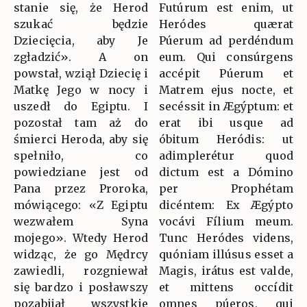
stanie się, że Herod
Futúrum est enim, ut
szukać będzie
Heródes quærat
Dziecięcia, aby Je
Púerum ad perdéndum
zgładzić». A on
eum. Qui consúrgens
powstał, wziął Dziecię i
accépit Púerum et
Matkę Jego w nocy i
Matrem ejus nocte, et
uszedł do Egiptu. I
secéssit in Ægýptum: et
pozostał tam aż do
erat ibi usque ad
śmierci Heroda, aby się
óbitum Heródis: ut
spełniło, co
adimplerétur quod
powiedziane jest od
dictum est a Dómino
Pana przez Proroka,
per Prophétam
mówiącego: «Z Egiptu
dicéntem: Ex Ægýpto
wezwałem Syna
vocávi Fílium meum.
mojego». Wtedy Herod
Tunc Heródes videns,
widząc, że go Mędrcy
quóniam illúsus esset a
zawiedli, rozgniewał
Magis, irátus est valde,
się bardzo i posławszy
et mittens occídit
pozabijał wszystkie
omnes púeros, qui