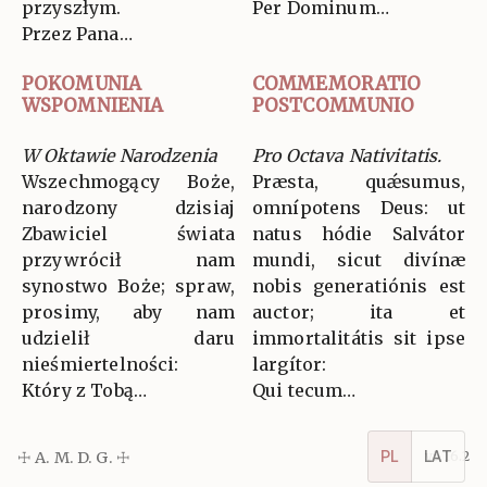
przyszłym.
Per Dominum…
Przez Pana…
POKOMUNIA
COMMEMORATIO
WSPOMNIENIA
POSTCOMMUNIO
W Oktawie Narodzenia
Pro Octava Nativitatis.
Wszechmogący Boże,
Præsta, quǽsumus,
narodzony dzisiaj
omnípotens Deus: ut
Zbawiciel świata
natus hódie Salvátor
przywrócił nam
mundi, sicut divínæ
synostwo Boże; spraw,
nobis generatiónis est
prosimy, aby nam
auctor; ita et
udzielił daru
immortalitátis sit ipse
nieśmiertelności:
largítor:
Który z Tobą…
Qui tecum…
PL
LAT
☩ A. M. D. G. ☩
v5.16.2