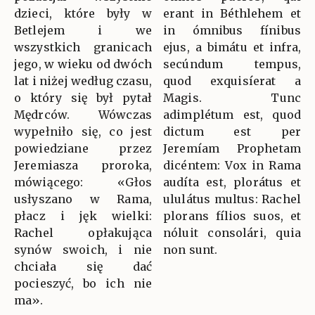
dzieci, które były w
erant in Béthlehem et
Betlejem i we
in ómnibus fínibus
wszystkich granicach
ejus, a bimátu et infra,
jego, w wieku od dwóch
secúndum tempus,
lat i niżej według czasu,
quod exquisíerat a
o który się był pytał
Magis. Tunc
Mędrców. Wówczas
adimplétum est, quod
wypełniło się, co jest
dictum est per
powiedziane przez
Jeremíam Prophetam
Jeremiasza proroka,
dicéntem: Vox in Rama
mówiącego: «Głos
audíta est, plorátus et
usłyszano w Rama,
ululátus multus: Rachel
płacz i jęk wielki:
plorans fílios suos, et
Rachel opłakująca
nóluit consolári, quia
synów swoich, i nie
non sunt.
chciała się dać
pocieszyć, bo ich nie
ma».