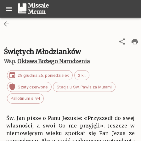
Missale
Meum
Świętych Młodzianków
Wsp.
Oktawa Bożego Narodzenia
28 grudnia 26, poniedziałek
2 kl.
Szaty czerwone
Stacja u Św. Pawła za Murami
Pallotinum s. 94
Św. Jan pisze o Panu Jezusie: «Przyszedł do swej
własności, a swoi Go nie przyjęli». Jeszcze w
niemowlęcym wieku spotkał się Pan Jezus ze
sprzeciwem. Aby utrącić rzekomego pretendenta