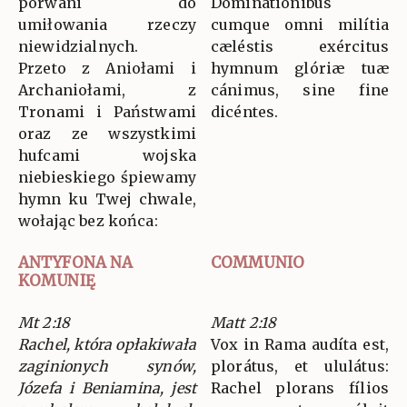
porwani do
Dominatiónibus
umiłowania rzeczy
cumque omni milítia
niewidzialnych.
cæléstis exércitus
Przeto z Aniołami i
hymnum glóriæ tuæ
Archaniołami, z
cánimus, sine fine
Tronami i Państwami
dicéntes.
oraz ze wszystkimi
hufcami wojska
niebieskiego śpiewamy
hymn ku Twej chwale,
wołając bez końca:
ANTYFONA NA
COMMUNIO
KOMUNIĘ
Mt 2:18
Matt 2:18
Rachel, która opłakiwała
Vox in Rama audíta est,
zaginionych synów,
plorátus, et ululátus:
Józefa i Beniamina, jest
Rachel plorans fílios