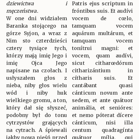
dziewictwa i
Patris ejus scriptum in
męczeństwa.
fróntibus suis. Et audívi
W one dni widziałem
vocem de cœlo,
Baranka stojącego na
tamquam vocem
górze Syjon, a wraz z
aquárum multárum, et
Nim sto czterdzieści
tamquam vocem
cztery tysiące tych,
tonítrui magni: et
którzy mają imię Jego i
vocem, quam audívi,
imię Ojca Jego
sicut citharœdórum
napisane na czołach. I
citharizántium in
usłyszałem głos z
cítharis suis. Et
nieba, niby głos wielu
cantábant quasi
wód i niby huk
cánticum novum ante
wielkiego gromu, a ton,
sedem, et ante quátuor
który dał się słyszeć,
animália, et senióres:
podobny był do tonu
et nemo póterat dícere
cytrzystów grających
cánticum, nisi illa
na cytrach. A śpiewali
centum quadragínta
jakby nową pieśń przed
quátuor mília, qui