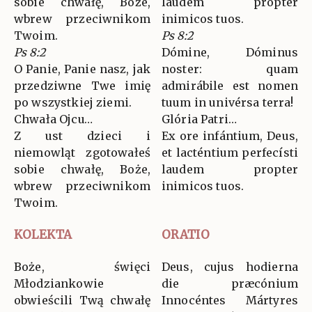
sobie chwałę, Boże,
laudem propter
wbrew przeciwnikom
inimicos tuos.
Twoim.
Ps 8:2
Ps 8:2
Dómine, Dóminus
O Panie, Panie nasz, jak
noster: quam
przedziwne Twe imię
admirábile est nomen
po wszystkiej ziemi.
tuum in univérsa terra!
Chwała Ojcu…
Glória Patri…
Z ust dzieci i
Ex ore infántium, Deus,
niemowląt zgotowałeś
et lacténtium perfecísti
sobie chwałę, Boże,
laudem propter
wbrew przeciwnikom
inimicos tuos.
Twoim.
KOLEKTA
ORATIO
Boże, święci
Deus, cujus hodierna
Młodziankowie
die præcónium
obwieścili Twą chwałę
Innocéntes Mártyres