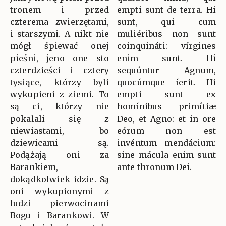
tronem i przed
empti sunt de terra. Hi
czterema zwierzętami,
sunt, qui cum
i starszymi. A nikt nie
muliéribus non sunt
mógł śpiewać onej
coinquináti: vírgines
pieśni, jeno one sto
enim sunt. Hi
czterdzieści i cztery
sequúntur Agnum,
tysiące, którzy byli
quocúmque íerit. Hi
wykupieni z ziemi. To
empti sunt ex
są ci, którzy nie
homínibus primítiæ
pokalali się z
Deo, et Agno: et in ore
niewiastami, bo
eórum non est
dziewicami są.
invéntum mendácium:
Podążają oni za
sine mácula enim sunt
Barankiem,
ante thronum Dei.
dokądkolwiek idzie. Są
oni wykupionymi z
ludzi pierwocinami
Bogu i Barankowi. W