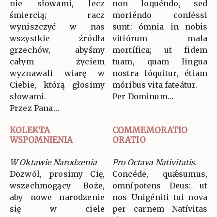
nie słowami, lecz
non loquéndo, sed
śmiercią; racz
moriéndo conféssi
wyniszczyć w nas
sunt: ómnia in nobis
wszystkie źródła
vitiórum mala
grzechów, abyśmy
mortífica; ut fidem
całym życiem
tuam, quam lingua
wyznawali wiarę w
nostra lóquitur, étiam
Ciebie, którą głosimy
móribus vita fateátur.
słowami.
Per Dominum…
Przez Pana…
KOLEKTA
COMMEMORATIO
WSPOMNIENIA
ORATIO
W Oktawie Narodzenia
Pro Octava Nativitatis.
Dozwól, prosimy Cię,
Concéde, quǽsumus,
wszechmogący Boże,
omnípotens Deus: ut
aby nowe narodzenie
nos Unigéniti tui nova
się w ciele
per carnem Natívitas