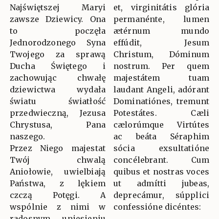
Najświętszej Maryi
et, virginitátis glória
zawsze Dziewicy. Ona
permanénte, lumen
to poczęła
ætérnum mundo
Jednorodzonego Syna
effúdit, Jesum
Twojego za sprawą
Christum, Dóminum
Ducha Świętego i
nostrum. Per quem
zachowując chwałę
majestátem tuam
dziewictwa wydała
laudant Angeli, adórant
światu światłość
Dominatiónes, tremunt
przedwieczną, Jezusa
Potestátes. Cæli
Chrystusa, Pana
cælorúmque Virtútes
naszego.
ac beáta Séraphim
Przez Niego majestat
sócia exsultatióne
Twój chwalą
concélebrant. Cum
Aniołowie, uwielbiają
quibus et nostras voces
Państwa, z lękiem
ut admítti jubeas,
czczą Potęgi. A
deprecámur, súpplici
wspólnie z nimi w
confessióne dicéntes:
radosnym uniesieniu