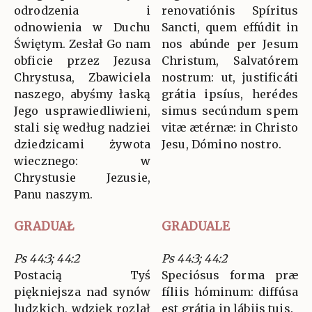
odrodzenia i
renovatiónis Spíritus
odnowienia w Duchu
Sancti, quem effúdit in
Świętym. Zesłał Go nam
nos abúnde per Jesum
obficie przez Jezusa
Christum, Salvatórem
Chrystusa, Zbawiciela
nostrum: ut, justificáti
naszego, abyśmy łaską
grátia ipsíus, herédes
Jego usprawiedliwieni,
simus secúndum spem
stali się według nadziei
vitæ ætérnæ: in Christo
dziedzicami żywota
Jesu, Dómino nostro.
wiecznego: w
Chrystusie Jezusie,
Panu naszym.
GRADUAŁ
GRADUALE
Ps 44:3; 44:2
Ps 44:3; 44:2
Postacią Tyś
Speciósus forma præ
piękniejsza nad synów
fíliis hóminum: diffúsa
ludzkich, wdzięk rozlał
est grátia in lábiis tuis.