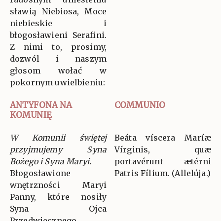
sławią Niebiosa, Moce
niebieskie i
błogosławieni Serafini.
Z nimi to, prosimy,
dozwól i naszym
głosom wołać w
pokornym uwielbieniu:
ANTYFONA NA
COMMUNIO
KOMUNIĘ
W Komunii świętej
Beáta víscera Maríæ
przyjmujemy Syna
Vírginis, quæ
Bożego i Syna Maryi.
portavérunt ætérni
Błogosławione
Patris Fílium. (Allelúja.)
wnętrzności Maryi
Panny, które nosiły
Syna Ojca
Przedwiecznego.