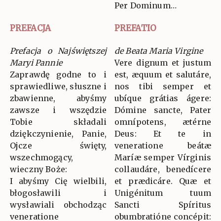
Per Dominum…
PREFACJA
PREFATIO
Prefacja o Najświętszej
de Beata Maria Virgine
Maryi Pannie
Vere dignum et justum
Zaprawdę godne to i
est, æquum et salutáre,
sprawiedliwe, słuszne i
nos tibi semper et
zbawienne, abyśmy
ubíque grátias ágere:
zawsze i wszędzie
Dómine sancte, Pater
Tobie składali
omnípotens, ætérne
dziękczynienie, Panie,
Deus: Et te in
Ojcze święty,
veneratione beátæ
wszechmogący,
Maríæ semper Vírginis
wieczny Boże:
collaudáre, benedícere
I abyśmy Cię wielbili,
et prædicáre. Quæ et
błogosławili i
Unigénitum tuum
wysławiali obchodząc
Sancti Spíritus
veneratione
obumbratióne concépit: