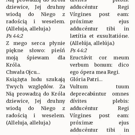
dziewice, Jej druhny
adducéntur Regi
wiodą do Niego z
Vírgines post eam:
radością i weselem.
próximæ ejus
(Alleluja, alleluja.)
adducéntur tibi in
Ps 44:2
lætítia et exsultatióne.
Z mego serca płynie
(Allelúja, allelúja.)
piękne słowo: pieśń
Ps 44:2
moją śpiewam dla
Eructávit cor meum
Króla.
verbum bonum: dico
Chwała Ojcu…
ego ópera mea Regi.
Książęta ludu szukają
Glória Patri…
Twych względów. Za
Vultum tuum
Nią prowadzą do Króla
deprecabúntur omnes
dziewice, Jej druhny
dívites plebis:
wiodą do Niego z
adducéntur Regi
radością i weselem.
Vírgines post eam:
(Alleluja, alleluja.)
próximæ ejus
adducéntur tibi in