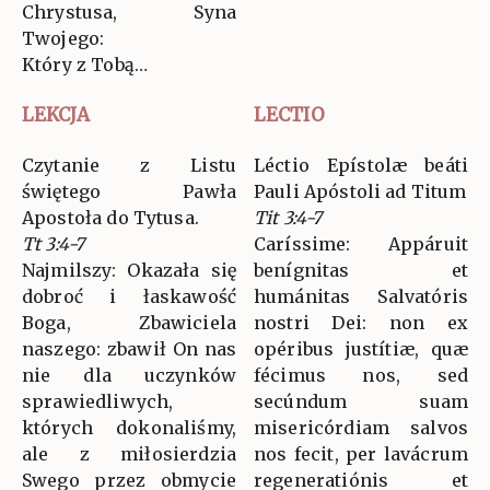
Chrystusa, Syna
Twojego:
Który z Tobą…
LEKCJA
LECTIO
Czytanie z Listu
Léctio Epístolæ beáti
świętego Pawła
Pauli Apóstoli ad Titum
Apostoła do Tytusa.
Tit 3:4-7
Tt 3:4-7
Caríssime: Appáruit
Najmilszy: Okazała się
benígnitas et
dobroć i łaskawość
humánitas Salvatóris
Boga, Zbawiciela
nostri Dei: non ex
naszego: zbawił On nas
opéribus justítiæ, quæ
nie dla uczynków
fécimus nos, sed
sprawiedliwych,
secúndum suam
których dokonaliśmy,
misericórdiam salvos
ale z miłosierdzia
nos fecit, per lavácrum
Swego przez obmycie
regeneratiónis et