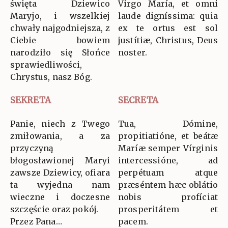
święta Dziewico
Virgo María, et omni
Maryjo, i wszelkiej
laude digníssima: quia
chwały najgodniejsza, z
ex te ortus est sol
Ciebie bowiem
justítiæ, Christus, Deus
narodziło się Słońce
noster.
sprawiedliwości,
Chrystus, nasz Bóg.
SEKRETA
SECRETA
Panie, niech z Twego
Tua, Dómine,
zmiłowania, a za
propitiatióne, et beátæ
przyczyną
Maríæ semper Vírginis
błogosławionej Maryi
intercessióne, ad
zawsze Dziewicy, ofiara
perpétuam atque
ta wyjedna nam
præséntem hæc oblátio
wieczne i doczesne
nobis profíciat
szczęście oraz pokój.
prosperitátem et
Przez Pana…
pacem.