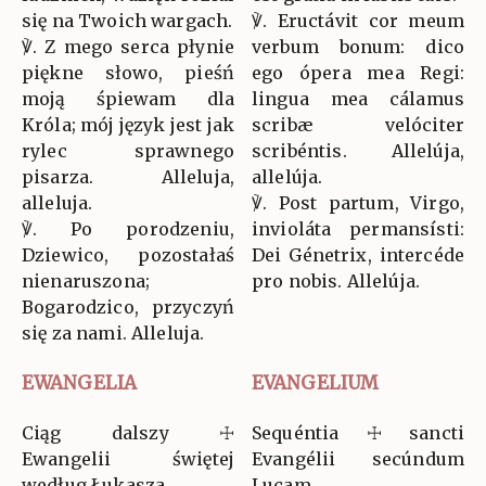
się na Twoich wargach.
℣. Eructávit cor meum
℣. Z mego serca płynie
verbum bonum: dico
piękne słowo, pieśń
ego ópera mea Regi:
moją śpiewam dla
lingua mea cálamus
Króla; mój język jest jak
scribæ velóciter
rylec sprawnego
scribéntis. Allelúja,
pisarza. Alleluja,
allelúja.
alleluja.
℣. Post partum, Virgo,
℣. Po porodzeniu,
invioláta permansísti:
Dziewico, pozostałaś
Dei Génetrix, intercéde
nienaruszona;
pro nobis. Allelúja.
Bogarodzico, przyczyń
się za nami. Alleluja.
EWANGELIA
EVANGELIUM
Ciąg dalszy ☩
Sequéntia ☩ sancti
Ewangelii świętej
Evangélii secúndum
według Łukasza.
Lucam