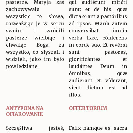
pasterze. Maryja zaś
qui audiérunt, miráti
zachowywała
sunt: et de his, quæ
wszystkie te słowa,
dicta erant a pastóribus
rozważając je w sercu
ad ipsos. María autem
swoim. I wrócili
conservábat ómnia
pasterze wielbiąc i
verba hæc, cónferens
chwaląc Boga za
in corde suo. Et revérsi
wszystko, co słyszeli i
sunt pastores,
widzieli, jako im było
glorificántes et
powiedziane.
laudántes Deum in
ómnibus, quæ
audíerant et víderant,
sicut dictum est ad
illos.
ANTYFONA NA
OFFERTORIUM
OFIAROWANIE
Szczęśliwa jesteś,
Felix namque es, sacra