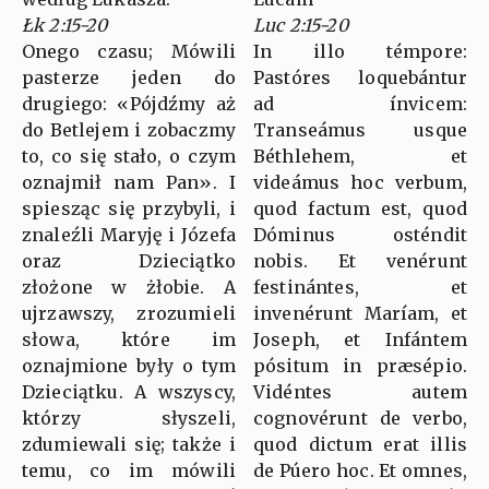
Łk 2:15-20
Luc 2:15-20
Onego czasu; Mówili
In illo témpore:
pasterze jeden do
Pastóres loquebántur
drugiego: «Pójdźmy aż
ad ínvicem:
do Betlejem i zobaczmy
Transeámus usque
to, co się stało, o czym
Béthlehem, et
oznajmił nam Pan». I
videámus hoc verbum,
spiesząc się przybyli, i
quod factum est, quod
znaleźli Maryję i Józefa
Dóminus osténdit
oraz Dzieciątko
nobis. Et venérunt
złożone w żłobie. A
festinántes, et
ujrzawszy, zrozumieli
invenérunt Maríam, et
słowa, które im
Joseph, et Infántem
oznajmione były o tym
pósitum in præsépio.
Dzieciątku. A wszyscy,
Vidéntes autem
którzy słyszeli,
cognovérunt de verbo,
zdumiewali się; także i
quod dictum erat illis
temu, co im mówili
de Púero hoc. Et omnes,