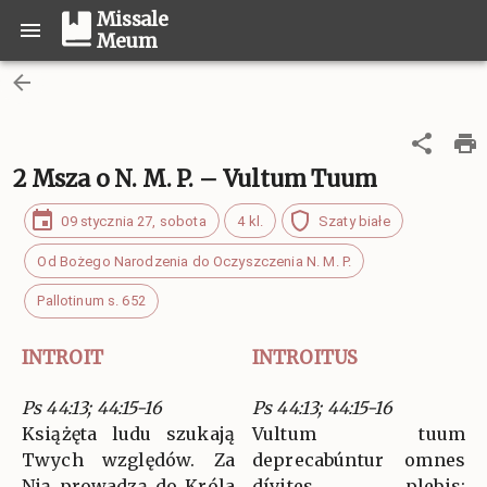
Missale
Meum
2 Msza o N. M. P. – Vultum Tuum
09 stycznia 27, sobota
4 kl.
Szaty białe
Od Bożego Narodzenia do Oczyszczenia N. M. P.
Pallotinum s. 652
INTROIT
INTROITUS
Ps 44:13; 44:15-16
Ps 44:13; 44:15-16
Książęta ludu szukają
Vultum tuum
Twych względów. Za
deprecabúntur omnes
Nią prowadzą do Króla
dívites plebis: