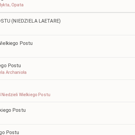
edykta, Opata
OSTU (NIEDZIELA LAETARE)
Wielkiego Postu
iego Postu
iela Archanioła
4 Niedzieli Wielkiego Postu
lkiego Postu
ego Postu