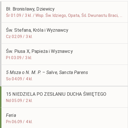
Bł. Bronisławy, Dziewicy
Śr 01.09 / 3 kl. / Wsp. Św. Idziego, Opata, Śś. Dwunastu Braci, Męczenników
Św. Stefana, Króla i Wyznawcy
Cz 02.09 / 3 kl.
Św. Piusa X, Papieża i Wyznawcy
Pt 03.09 / 3 kl.
5 Msza o N. M. P. – Salve, Sancta Parens
So 04.09 / 4 kl.
15 NIEDZIELA PO ZESŁANIU DUCHA ŚWIĘTEGO
Nd 05.09 / 2 kl.
Feria
Pn 06.09 / 4 kl.