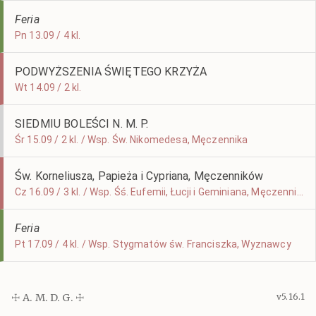
Feria
Pn 13.09 / 4 kl.
PODWYŻSZENIA ŚWIĘTEGO KRZYŻA
Wt 14.09 / 2 kl.
SIEDMIU BOLEŚCI N. M. P.
Śr 15.09 / 2 kl. / Wsp. Św. Nikomedesa, Męczennika
Św. Korneliusza, Papieża i Cypriana, Męczenników
Cz 16.09 / 3 kl. / Wsp. Śś. Eufemii, Łucji i Geminiana, Męczenników
Feria
Pt 17.09 / 4 kl. / Wsp. Stygmatów św. Franciszka, Wyznawcy
☩ A. M. D. G. ☩
v5.16.1