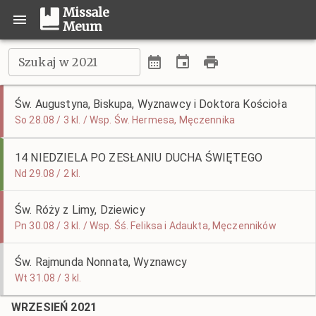
Missale
Meum
Szukaj w 2021
Św. Augustyna, Biskupa, Wyznawcy i Doktora Kościoła
So 28.08 / 3 kl. / Wsp. Św. Hermesa, Męczennika
14 NIEDZIELA PO ZESŁANIU DUCHA ŚWIĘTEGO
Nd 29.08 / 2 kl.
Św. Róży z Limy, Dziewicy
Pn 30.08 / 3 kl. / Wsp. Śś. Feliksa i Adaukta, Męczenników
Św. Rajmunda Nonnata, Wyznawcy
Wt 31.08 / 3 kl.
WRZESIEŃ 2021