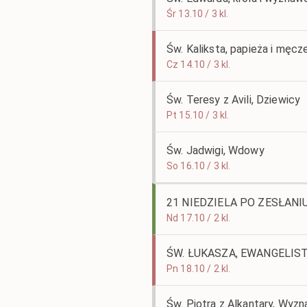
Śr 13.10 / 3 kl.
Św. Kaliksta, papieża i męcz
Cz 14.10 / 3 kl.
Św. Teresy z Avili, Dziewicy
Pt 15.10 / 3 kl.
Św. Jadwigi, Wdowy
So 16.10 / 3 kl.
21 NIEDZIELA PO ZESŁAN
Nd 17.10 / 2 kl.
ŚW. ŁUKASZA, EWANGELIS
Pn 18.10 / 2 kl.
Św. Piotra z Alkantary, Wyz