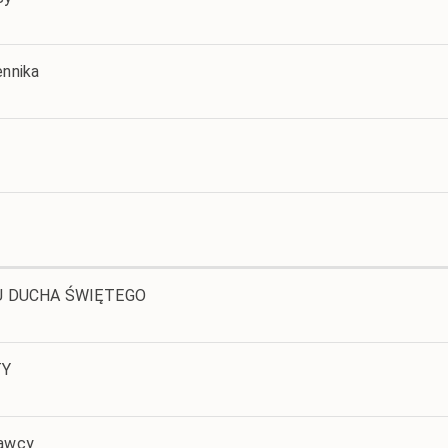
ennika
IU DUCHA ŚWIĘTEGO
TY
nawcy