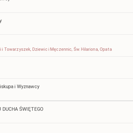
y
uli i Towarzyszek, Dziewic i Męczennic, Św. Hilariona, Opata
 Biskupa i Wyznawcy
IU DUCHA ŚWIĘTEGO