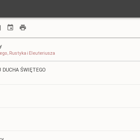
y
izego, Rustyka i Eleuteriusza
IU DUCHA ŚWIĘTEGO
cy