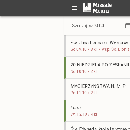
Missale
Meum
Szukaj w 2021
Św. Jana Leonardi, Wyznawc
So 09.10 / 3 kl. / Wsp. Śś. Dion
20 NIEDZIELA PO ZESŁAN
Nd 10.10 / 2 kl.
MACIERZYŃSTWA N. M. P.
Pn 11.10 / 2 kl.
Feria
Wt 12.10 / 4 kl.
Św. Edwarda, króla i wyznaw