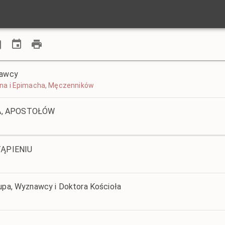
nawcy
diana i Epimacha, Męczenników
BA, APOSTOŁÓW
ĄPIENIU
kupa, Wyznawcy i Doktora Kościoła