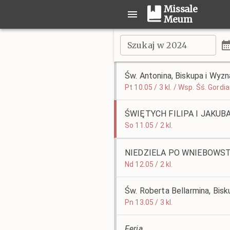
Missale
Meum
Szukaj w 2024
Św. Antonina, Biskupa i Wyz
Pt 10.05 / 3 kl. / Wsp. Śś. Gor
ŚWIĘTYCH FILIPA I JAKU
So 11.05 / 2 kl.
NIEDZIELA PO WNIEBOWST
Nd 12.05 / 2 kl.
Św. Roberta Bellarmina, Bis
Pn 13.05 / 3 kl.
Feria