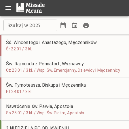
Missale
Meum
Szukaj w 2025
Śś. Wincentego i Anastazego, Męczenników
Śr 22.01 / 3 kl.
Św. Rajmunda z Pennafort, Wyznawcy
Cz 23.01 / 3 kl. / Wsp. Św. Emercjanny, Dziewicy i Męczennicy
Św. Tymoteusza, Biskupa i Męczennika
Pt 24.01 / 3 kl.
Nawrócenie św. Pawła, Apostoła
So 25.01 / 3 kl. / Wsp. Św. Piotra, Apostoła
3 NIEDZIELA PO OBJAWIENIU