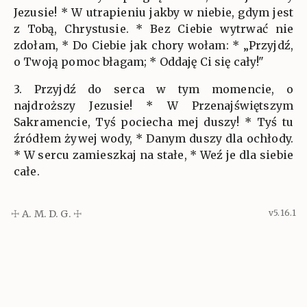
Jezusie! * W utrapieniu jakby w niebie, gdym jest
z Tobą, Chrystusie. * Bez Ciebie wytrwać nie
zdołam, * Do Ciebie jak chory wołam: * „Przyjdź,
o Twoją pomoc błagam; * Oddaję Ci się cały!"
3. Przyjdź do serca w tym momencie, o
najdroższy Jezusie! * W Przenajświętszym
Sakramencie, Tyś pociecha mej duszy! * Tyś tu
źródłem żywej wody, * Danym duszy dla ochłody.
* W sercu zamieszkaj na stałe, * Weź je dla siebie
całe.
☩ A. M. D. G. ☩
v5.16.1