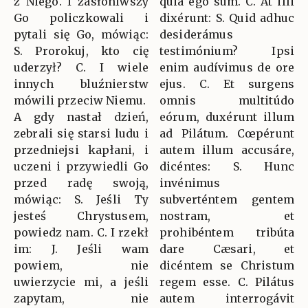
z Niego. I zasłoniwszy
quia ego sum. C. At illi
Go policzkowali i
dixérunt: S. Quid adhuc
pytali się Go, mówiąc:
desiderámus
S. Prorokuj, kto cię
testimónium? Ipsi
uderzył? C. I wiele
enim audívimus de ore
innych bluźnierstw
ejus. C. Et surgens
mówili przeciw Niemu.
omnis multitúdo
A gdy nastał dzień,
eórum, duxérunt illum
zebrali się starsi ludu i
ad Pilátum. Cœpérunt
przedniejsi kapłani, i
autem illum accusáre,
uczeni i przywiedli Go
dicéntes: S. Hunc
przed radę swoją,
invénimus
mówiąc: S. Jeśli Ty
subverténtem gentem
jesteś Chrystusem,
nostram, et
powiedz nam. C. I rzekł
prohibéntem tribúta
im: J. Jeśli wam
dare Cæsari, et
powiem, nie
dicéntem se Christum
uwierzycie mi, a jeśli
regem esse. C. Pilátus
zapytam, nie
autem interrogávit