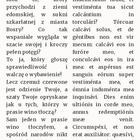
przychodzi z ziemi
vestiménta tua sicut
edomskiej, w sukni
calcántium in
szkarłatnej z miasta
torculári? Tórcuar
Bosry? Co tak
calcávi solus, et de
wspaniale wygląda w
géntibus non est vir
szacie swojej i kroczy
mecum: calcávi eos in
pełen potęgi?
furóre meo, et
To ja, który głoszę
conculcávi eos in ira
sprawiedliwość i
mea: et aspérsus est
walczę o wybawienie!
sanguis eórum super
Lecz czemuż czerwone
vestiménta mea, et
jest odzienie Twoje, a
ómnia induménta mea
szaty Twoje opryskane
inquinávi. Dies enim
jak u tych, którzy w
ultiónis in corde meo,
prasie wino tłoczą?
annus redemptiónis
Sam jeden w prasie
meæ venit.
wino tłoczyłem, a
Circumspéxi, et non
spośród narodów nikt
erat auxiliátor: quæsívi,