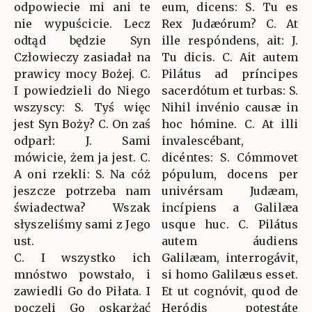
odpowiecie mi ani te
eum, dicens: S. Tu es
nie wypuścicie. Lecz
Rex Judæórum? C. At
odtąd będzie Syn
ille respóndens, ait: J.
Człowieczy zasiadał na
Tu dicis. C. Ait autem
prawicy mocy Bożej. C.
Pilátus ad príncipes
I powiedzieli do Niego
sacerdótum et turbas: S.
wszyscy: S. Tyś więc
Nihil invénio causæ in
jest Syn Boży? C. On zaś
hoc hómine. C. At illi
odparł: J. Sami
invalescébant,
mówicie, żem ja jest. C.
dicéntes: S. Cómmovet
A oni rzekli: S. Na cóż
pópulum, docens per
jeszcze potrzeba nam
univérsam Judæam,
świadectwa? Wszak
incípiens a Galilæa
słyszeliśmy sami z Jego
usque huc. C. Pilátus
ust.
autem áudiens
C. I wszystko ich
Galilæam, interrogávit,
mnóstwo powstało, i
si homo Galilæus esset.
zawiedli Go do Piłata. I
Et ut cognóvit, quod de
poczęli Go oskarżać
Heródis potestáte