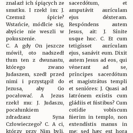
znalazł ich śpiących ze
sacerdótum, et
smutku. I rzekł im: J.
amputávit aurículam
Czemuż śpicie?
ejus déxteram.
Wstańcie, módlcie się,
Respóndens autem
abyście nie weszli w
Jesus, ait: J. Sínite
pokuszenie.
usque huc. C. Et cum
C. A gdy On jeszcze
tetigísset aurículam
mówił, oto nadszedł
ejus, sanávit eum. Dixit
tłum ten z dwunastu,
autem Jesus ad eos, qui
którego zwano
vénerant ad se,
Judaszem, szedł przed
príncipes sacerdótum
nimi i przystąpił do
et magistrátus templi
Jezusa, aby Go
et senióres: J. Quasi ad
pocałować. A Jezus
latrónem exístis cum
rzekł mu: J. Judaszu,
gládiis et fústibus? Cum
pocałunkiem
cotídie vobíscum
zdradzasz Syna
fúerim in templo, non
Człowieczego? C. A ci,
extendístis manus in
którzy przy Nim byli,
me: sed hæc est hora