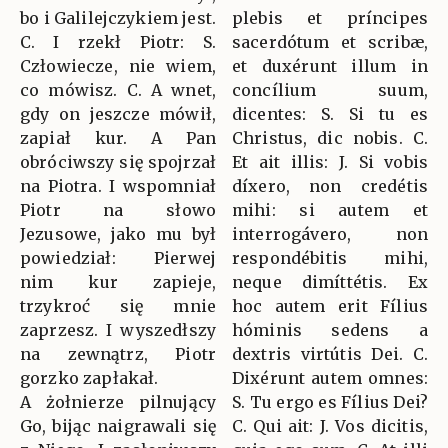
bo i Galilejczykiem jest.
plebis et príncipes
C. I rzekł Piotr: S.
sacerdótum et scribæ,
Człowiecze, nie wiem,
et duxérunt illum in
co mówisz. C. A wnet,
concílium suum,
gdy on jeszcze mówił,
dicentes: S. Si tu es
zapiał kur. A Pan
Christus, dic nobis. C.
obróciwszy się spojrzał
Et ait illis: J. Si vobis
na Piotra. I wspomniał
díxero, non credétis
Piotr na słowo
mihi: si autem et
Jezusowe, jako mu był
interrogávero, non
powiedział: Pierwej
respondébitis mihi,
nim kur zapieje,
neque dimíttétis. Ex
trzykroć się mnie
hoc autem erit Fílius
zaprzesz. I wyszedłszy
hóminis sedens a
na zewnątrz, Piotr
dextris virtútis Dei. C.
gorzko zapłakał.
Dixérunt autem omnes:
A żołnierze pilnujący
S. Tu ergo es Fílius Dei?
Go, bijąc naigrawali się
C. Qui ait: J. Vos dicitis,