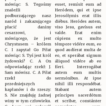
mówiąc: S. Tegośmy
esset, remísit eum ad
znaleźli
Heródem, qui et ipse
podburzającego nasz
Jerosólymis erat illis
naród i zakazującego
diébus. Heródes autem,
płacić daniny
viso Jesu, gavísus est
cesarzowi, i
valde. Erat enim
mówiącego, że jest
cúpiens ex multo
Chrystusem – królem
témpore vidére eum, eo
C. I zapytał Go Piłat
quod audíerat multa de
mówiąc: S. Tyś jest król
eo, et sperábat signum
żydowski? C. A On
áliquod vidére ab eo
odpowiadając rzekł: J.
fíeri. Interrogábat
Sam mówisz. C. A Piłat
autem eum multis
rzekł do
sermónibus. At ipse
przedniejszych
nihil illi respondébat.
kapłanów i do rzeszy:
Stabant autem
S. Nie znajduję żadnej
príncipes sacerdótum
winy w tym człowieku.
et scribæ, constánter