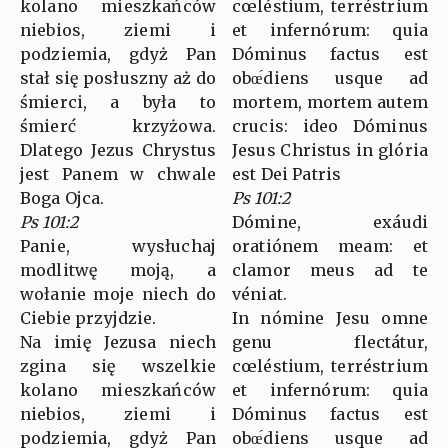
kolano mieszkańców
cœléstium, terréstrium
niebios, ziemi i
et infernórum: quia
podziemia, gdyż Pan
Dóminus factus est
stał się posłuszny aż do
obœ́diens usque ad
śmierci, a była to
mortem, mortem autem
śmierć krzyżowa.
crucis: ideo Dóminus
Dlatego Jezus Chrystus
Jesus Christus in glória
jest Panem w chwale
est Dei Patris
Boga Ojca.
Ps 101:2
Ps 101:2
Dómine, exáudi
Panie, wysłuchaj
oratiónem meam: et
modlitwę moją, a
clamor meus ad te
wołanie moje niech do
véniat.
Ciebie przyjdzie.
In nómine Jesu omne
Na imię Jezusa niech
genu flectátur,
zgina się wszelkie
cœléstium, terréstrium
kolano mieszkańców
et infernórum: quia
niebios, ziemi i
Dóminus factus est
podziemia, gdyż Pan
obœ́diens usque ad