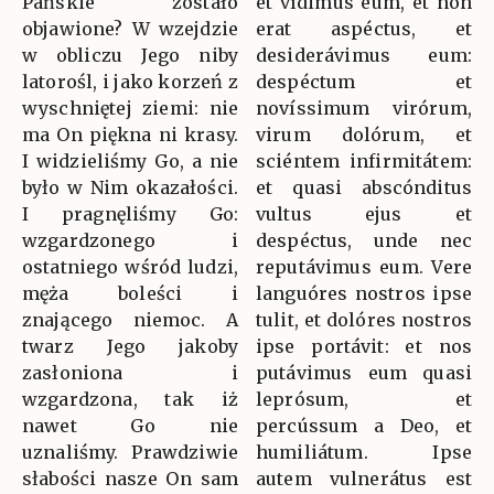
Pańskie zostało
et vídimus eum, et non
objawione? W wzejdzie
erat aspéctus, et
w obliczu Jego niby
desiderávimus eum:
latorośl, i jako korzeń z
despéctum et
wyschniętej ziemi: nie
novíssimum virórum,
ma On piękna ni krasy.
virum dolórum, et
I widzieliśmy Go, a nie
sciéntem infirmitátem:
było w Nim okazałości.
et quasi abscónditus
I pragnęliśmy Go:
vultus ejus et
wzgardzonego i
despéctus, unde nec
ostatniego wśród ludzi,
reputávimus eum. Vere
męża boleści i
languóres nostros ipse
znającego niemoc. A
tulit, et dolóres nostros
twarz Jego jakoby
ipse portávit: et nos
zasłoniona i
putávimus eum quasi
wzgardzona, tak iż
leprósum, et
nawet Go nie
percússum a Deo, et
uznaliśmy. Prawdziwie
humiliátum. Ipse
słabości nasze On sam
autem vulnerátus est