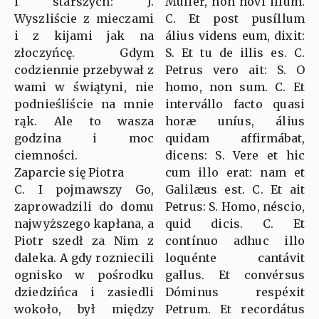
i starszych: J.
Múlier, non novi illum.
Wyszliście z mieczami
C. Et post pusíllum
i z kijami jak na
álius videns eum, dixit:
złoczyńcę. Gdym
S. Et tu de illis es. C.
codziennie przebywał z
Petrus vero ait: S. O
wami w świątyni, nie
homo, non sum. C. Et
podnieśliście na mnie
intervállo facto quasi
rąk. Ale to wasza
horæ uníus, álius
godzina i moc
quidam affirmábat,
ciemności.
dicens: S. Vere et hic
Zaparcie się Piotra
cum illo erat: nam et
C. I pojmawszy Go,
Galilæus est. C. Et ait
zaprowadzili do domu
Petrus: S. Homo, néscio,
najwyższego kapłana, a
quid dicis. C. Et
Piotr szedł za Nim z
contínuo adhuc illo
daleka. A gdy rozniecili
loquénte cantávit
ognisko w pośrodku
gallus. Et convérsus
dziedzińca i zasiedli
Dóminus respéxit
wokoło, był między
Petrum. Et recordátus