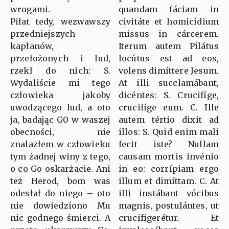
wrogami.
quandam fáciam in
Piłat tedy, wezwawszy
civitáte et homicídium
przedniejszych
missus in cárcerem.
kapłanów,
Iterum autem Pilátus
przełożonych i lud,
locútus est ad eos,
rzekł do nich: S.
volens dimíttere Jesum.
Wydaliście mi tego
At illi succlamábant,
człowieka jakoby
dicéntes: S. Crucifíge,
uwodzącego lud, a oto
crucifíge eum. C. Ille
ja, badając G0 w waszej
autem tértio dixit ad
obecności, nie
illos: S. Quid enim mali
znalazłem w człowieku
fecit iste? Nullam
tym żadnej winy z tego,
causam mortis invénio
o co Go oskarżacie. Ani
in eo: corrípiam ergo
też Herod, bom was
illum et dimíttam. C. At
odesłał do niego – oto
illi instábant vócibus
nie dowiedziono Mu
magnis, postulántes, ut
nic godnego śmierci. A
crucifigerétur. Et