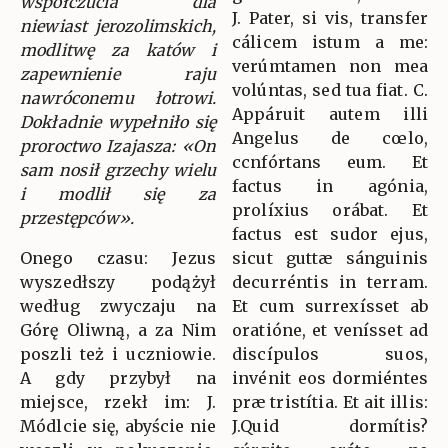
współczucia dla
J. Pater, si vis, transfer
niewiast jerozolimskich,
cálicem istum a me:
modlitwę za katów i
verúmtamen non mea
zapewnienie raju
volúntas, sed tua fiat. C.
nawróconemu łotrowi.
Appáruit autem illi
Dokładnie wypełniło się
Angelus de cœlo,
proroctwo Izajasza: «On
ccnfórtans eum. Et
sam nosił grzechy wielu
factus in agónia,
i modlił się za
prolíxius orábat. Et
przestępców».
factus est sudor ejus,
Onego czasu: Jezus
sicut guttæ sánguinis
wyszedłszy podążył
decurréntis in terram.
według zwyczaju na
Et cum surrexísset ab
Górę Oliwną, a za Nim
oratióne, et venísset ad
poszli też i uczniowie.
discípulos suos,
A gdy przybył na
invénit eos dormiéntes
miejsce, rzekł im: J.
præ tristítia. Et ait illis:
Módlcie się, abyście nie
J.Quid dormítis?