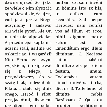
dawna ujrzeć Go, jako
nullam causam invéni
że wiele o Nim słyszał i
in hómine isto ex his,
spodziewał się, że ujrzy
in quibus eum
cud jaki przez Niego
accusátis. Sed neque
uczyniony. I zadawał
Heródes: nam remísi
Mu wiele pytań. Ale On
vos ad illum, et ecce,
mu nic nie odpowiadał.
nihil dignum morte
A przedniejsi kapłani i
actum est ei.
uczeni stali, usilnie Go
Emendátum ergo illum
oskarżając. I wzgardził
dimíttam. C. Necésse
Nim Herod ze swym
autem habébat
wojskiem, i naigrawał
dimíttere eis per diem
się z Niego, a
festum, unum.
przyodziawszy Go w
Exclamávit autem
szatę białą, odesłał do
simul univérsa turba,
Piłata. I stale się dnia
dicens: S. Tolle hunc, et
onego, Herod i Piłat,
dimítte nobis
przyjaciółmi, albowiem
Barábbam. C. Qui erat
przedtem byli sobie
propter seditiónem