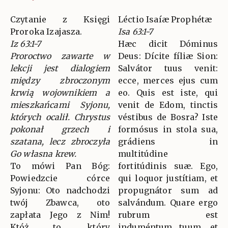
Czytanie z Księgi
Léctio Isaíæ Prophétæ
Proroka Izajasza.
Isa 63:1-7
Iz 63:1-7
Hæc dicit Dóminus
Proroctwo zawarte w
Deus: Dícite fíliæ Sion:
lekcji jest dialogiem
Salvátor tuus venit:
między zbroczonym
ecce, merces ejus cum
krwią wojownikiem a
eo. Quis est iste, qui
mieszkańcami Syjonu,
venit de Edom, tinctis
których ocalił. Chrystus
véstibus de Bosra? Iste
pokonał grzech i
formósus in stola sua,
szatana, lecz zbroczyła
grádiens in
Go własna krew.
multitúdine
To mówi Pan Bóg:
fortitúdinis suæ. Ego,
Powiedzcie córce
qui loquor justítiam, et
Syjonu: Oto nadchodzi
propugnátor sum ad
twój Zbawca, oto
salvándum. Quare ergo
zapłata Jego z Nim!
rubrum est
Któż to, który
induméntum tuum, et