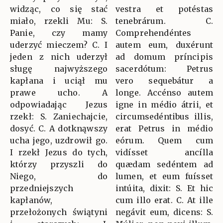
widząc, co się stać
vestra et potéstas
miało, rzekli Mu: S.
tenebrárum. C.
Panie, czy mamy
Comprehendéntes
uderzyć mieczem? C. I
autem eum, duxérunt
jeden z nich uderzył
ad domum príncipis
sługę najwyższego
sacerdótum: Petrus
kapłana i uciął mu
vero sequebátur a
prawe ucho. A
longe. Accénso autem
odpowiadając Jezus
igne in médio átrii, et
rzekł: S. Zaniechajcie,
circumsedéntibus illis,
dosyć. C. A dotknąwszy
erat Petrus in médio
ucha jego, uzdrowił go.
eórum. Quem cum
I rzekł Jezus do tych,
vidísset ancílla
którzy przyszli do
quædam sedéntem ad
Niego, do
lumen, et eum fuísset
przedniejszych
intúita, dixit: S. Et hic
kapłanów,
cum illo erat. C. At ille
przełożonych świątyni
negávit eum, dicens: S.