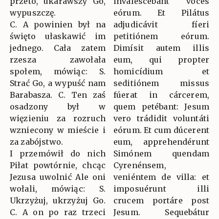
przeto, ukarawszy Go,
invalescébant voces
wypuszczę.
eórum. Et Pilátus
C. A powinien był na
adjudicávit fíeri
święto ułaskawić im
petitiónem eórum.
jednego. Cała zatem
Dimísit autem illis
rzesza zawołała
eum, qui propter
społem, mówiąc: S.
homicídium et
Strać Go, a wypuść nam
seditiónem missus
Barabasza. C. Ten zaś
fúerat in cárcerem,
osadzony był w
quem petébant: Jesum
więzieniu za rozruch
vero trádidit voluntáti
wzniecony w mieście i
eórum. Et cum dúcerent
za zabójstwo.
eum, apprehendérunt
I przemówił do nich
Simónem quendam
Piłat powtórnie, chcąc
Cyrenénsem,
Jezusa uwolnić Ale oni
veniéntem de villa: et
wołali, mówiąc: S.
imposuérunt illi
Ukrzyżuj, ukrzyżuj Go.
crucem portáre post
C. A on po raz trzeci
Jesum. Sequebátur