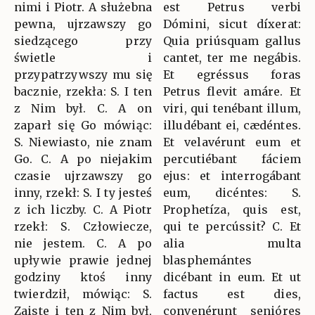
nimi i Piotr. A służebna
est Petrus verbi
pewna, ujrzawszy go
Dómini, sicut díxerat:
siedzącego przy
Quia priúsquam gallus
świetle i
cantet, ter me negábis.
przypatrzywszy mu się
Et egréssus foras
bacznie, rzekła: S. I ten
Petrus flevit amáre. Et
z Nim był. C. A on
viri, qui tenébant illum,
zaparł się Go mówiąc:
illudébant ei, cædéntes.
S. Niewiasto, nie znam
Et velavérunt eum et
Go. C. A po niejakim
percutiébant fáciem
czasie ujrzawszy go
ejus: et interrogábant
inny, rzekł: S. I ty jesteś
eum, dicéntes: S.
z ich liczby. C. A Piotr
Prophetíza, quis est,
rzekł: S. Człowiecze,
qui te percússit? C. Et
nie jestem. C. A po
alia multa
upływie prawie jednej
blasphemántes
godziny ktoś inny
dicébant in eum. Et ut
twierdził, mówiąc: S.
factus est dies,
Zaiste i ten z Nim był,
convenérunt senióres