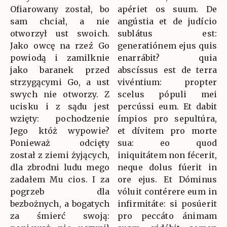
Ofiarowany został, bo
apériet os suum. De
sam chciał, a nie
angústia et de judício
otworzył ust swoich.
sublátus est:
Jako owcę na rzeź Go
generatiónem ejus quis
powiodą i zamilknie
enarrábit? quia
jako baranek przed
abscíssus est de terra
strzygącymi Go, a ust
vivéntium: propter
swych nie otworzy. Z
scelus pópuli mei
ucisku i z sądu jest
percússi eum. Et dabit
wzięty: pochodzenie
ímpios pro sepultúra,
Jego któż wypowie?
et dívitem pro morte
Ponieważ odcięty
sua: eo quod
został z ziemi żyjących,
iniquitátem non fécerit,
dla zbrodni ludu mego
neque dolus fúerit in
zadałem Mu cios. I za
ore ejus. Et Dóminus
pogrzeb dla
vóluit contérere eum in
bezbożnych, a bogatych
infirmitáte: si posúerit
za śmierć swoją:
pro peccáto ánimam