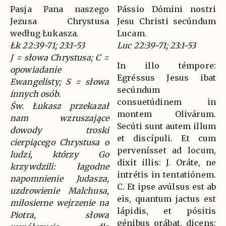
Pasja Pana naszego
Pássio Dómini nostri
Jezusa Chrystusa
Jesu Christi secúndum
według Łukasza.
Lucam.
Łk 22:39-71; 23:1-53
Luc 22:39-71; 23:1-53
J = słowa Chrystusa; C =
In illo témpore:
opowiadanie
Egréssus Jesus ibat
Ewangelisty; S = słowa
secúndum
innych osób.
consuetúdinem in
Św. Łukasz przekazał
montem Olivárum.
nam wzruszające
Secúti sunt autem illum
dowody troski
et discípuli. Et cum
cierpiącego Chrystusa o
pervenísset ad locum,
ludzi, którzy Go
dixit illis: J. Oráte, ne
krzywdzili: łagodne
intrétis in tentatiónem.
napomnienie Judasza,
C. Et ipse avúlsus est ab
uzdrowienie Malchusa,
eis, quantum jactus est
miłosierne wejrzenie na
lápidis, et pósitis
Piotra, słowa
génibus orábat, dicens: