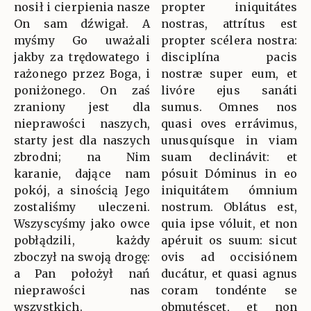
nosił i cierpienia nasze
propter iniquitátes
On sam dźwigał. A
nostras, attrítus est
myśmy Go uważali
propter scélera nostra:
jakby za trędowatego i
disciplína pacis
rażonego przez Boga, i
nostræ super eum, et
poniżonego. On zaś
livóre ejus sanáti
zraniony jest dla
sumus. Omnes nos
nieprawości naszych,
quasi oves errávimus,
starty jest dla naszych
unusquísque in viam
zbrodni; na Nim
suam declinávit: et
karanie, dające nam
pósuit Dóminus in eo
pokój, a sinością Jego
iniquitátem ómnium
zostaliśmy uleczeni.
nostrum. Oblátus est,
Wszyscyśmy jako owce
quia ipse vóluit, et non
pobłądzili, każdy
apéruit os suum: sicut
zboczył na swoją drogę:
ovis ad occisiónem
a Pan położył nań
ducátur, et quasi agnus
nieprawości nas
coram tondénte se
wszystkich.
obmutéscet, et non