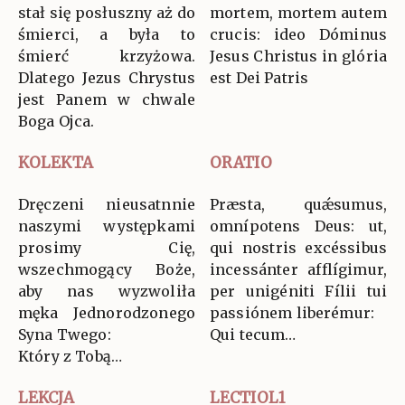
stał się posłuszny aż do
mortem, mortem autem
śmierci, a była to
crucis: ideo Dóminus
śmierć krzyżowa.
Jesus Christus in glória
Dlatego Jezus Chrystus
est Dei Patris
jest Panem w chwale
Boga Ojca.
KOLEKTA
ORATIO
Dręczeni nieusatnnie
Præsta, quǽsumus,
naszymi występkami
omnípotens Deus: ut,
prosimy Cię,
qui nostris excéssibus
wszechmogący Boże,
incessánter afflígimur,
aby nas wyzwoliła
per unigéniti Fílii tui
męka Jednorodzonego
passiónem liberémur:
Syna Twego:
Qui tecum…
Który z Tobą…
LEKCJA
LECTIOL1