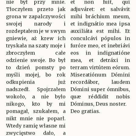
nie był przy mnie.
et non fuit, qui
Tłoczyłem przeto jak
adjuváret: et salvávit
grona w zapalczywości
mihi bráchium meum,
swojej narody i
et indignátio mea ipsa
rozdeptałem je w swym
auxiliáta est mihi. Et
gniewie, aż krew ich
conculcávi pópulos in
tryskała na szaty moje i
furóre meo, et inebriávi
zbroczyłem całe
eos in indignatióne
odzienie swoje. Bo był
mea, et detráxi in
to dzień pomsty po
terram virtútem eórum.
myśli mojej, bo rok
Miseratiónum Dómini
odkupienia już
recordábor, laudem
nadszedł. Spojrzałem
Dómini super ómnibus,
wokoło, a nie było
quæ réddidit nobis
nikogo, kto by mi
Dóminus, Deus noster.
pomagał, szukałem, a
Deo gratias.
nikt mnie nie poparł.
Wtedy ramię własne mi
zwycięstwo dało, a