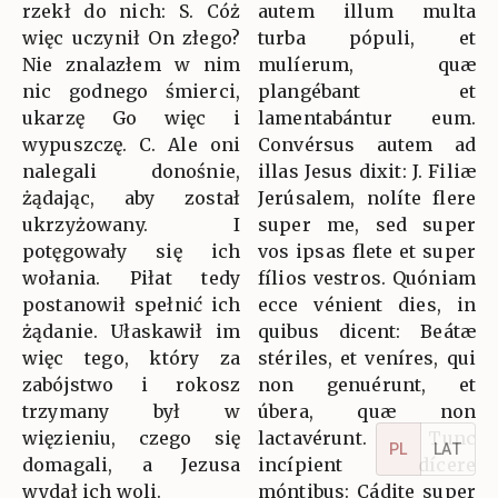
rzekł do nich: S. Cóż
autem illum multa
więc uczynił On złego?
turba pópuli, et
Nie znalazłem w nim
mulíerum, quæ
nic godnego śmierci,
plangébant et
ukarzę Go więc i
lamentabántur eum.
wypuszczę. C. Ale oni
Convérsus autem ad
nalegali donośnie,
illas Jesus dixit: J. Filiæ
żądając, aby został
Jerúsalem, nolíte flere
ukrzyżowany. I
super me, sed super
potęgowały się ich
vos ipsas flete et super
wołania. Piłat tedy
fílios vestros. Quóniam
postanowił spełnić ich
ecce vénient dies, in
żądanie. Ułaskawił im
quibus dicent: Beátæ
więc tego, który za
stériles, et veníres, qui
zabójstwo i rokosz
non genuérunt, et
trzymany był w
úbera, quæ non
więzieniu, czego się
lactavérunt. Tunc
PL
LAT
domagali, a Jezusa
incípient dícere
wydał ich woli.
móntibus: Cádite super