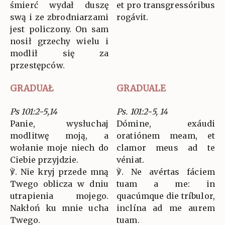
śmierć wydał duszę
et pro transgressóribus
swą i ze zbrodniarzami
rogávit.
jest policzony. On sam
nosił grzechy wielu i
modlił się za
przestępców.
GRADUAŁ
GRADUALE
Ps 101:2-5,14
Ps. 101:2-5, 14
Panie, wysłuchaj
Dómine, exáudi
modlitwę moją, a
oratiónem meam, et
wołanie moje niech do
clamor meus ad te
Ciebie przyjdzie.
véniat.
℣. Nie kryj przede mną
℣. Ne avértas fáciem
Twego oblicza w dniu
tuam a me: in
utrapienia mojego.
quacúmque die tríbulor,
Nakłoń ku mnie ucha
inclína ad me aurem
Twego.
tuam.