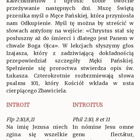
katechumenów i uprosić sobie owocne
przeżywanie następnych dni. Mszę Świętą
przenika myśl o Męce Pańskiej, która przyniosła
nam Odkupienie. Myśl tę można by streścić w
słowach antyfony na wejście: «Chrystus stał się
posłuszny aż do śmierci i dlatego jest Panem w
chwale Boga Ojca». W lekcjach słyszymy głos
Izajasza, który z zadziwiającą dokładnością
przepowiedział szczegóły Męki Pańskiej.
Spełnienie się proroctwa stwierdza opis św.
Łukasza. Czterokrotnie rozbrzmiewają słowa
psalmu 101, który Kościół wkłada w usta
cierpiącego Zbawiciela.
INTROIT
INTROITUS
Flp 2:10,8,11
Phil 2:10, 8 et 11
Na imię Jezusa niech
In nómine Jesu omne
zgina się wszelkie
genu flectátur,