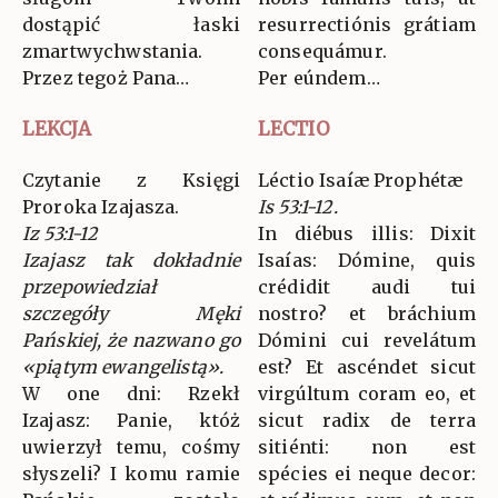
dostąpić łaski
resurrectiónis grátiam
zmartwychwstania.
consequámur.
Przez tegoż Pana…
Per eúndem…
LEKCJA
LECTIO
Czytanie z Księgi
Léctio Isaíæ Prophétæ
Proroka Izajasza.
Is 53:1-12.
Iz 53:1-12
In diébus illis: Dixit
Izajasz tak dokładnie
Isaías: Dómine, quis
przepowiedział
crédidit audi tui
szczegóły Męki
nostro? et bráchium
Pańskiej, że nazwano go
Dómini cui revelátum
«piątym ewangelistą».
est? Et ascéndet sicut
W one dni: Rzekł
virgúltum coram eo, et
Izajasz: Panie, któż
sicut radix de terra
uwierzył temu, cośmy
sitiénti: non est
słyszeli? I komu ramie
spécies ei neque decor: