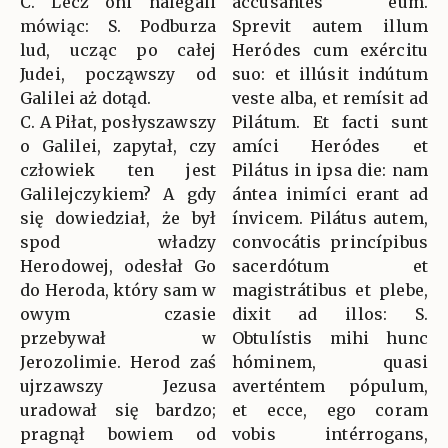
C. Lecz oni nalegali
accusántes eum.
mówiąc: S. Podburza
Sprevit autem illum
lud, ucząc po całej
Heródes cum exércitu
Judei, począwszy od
suo: et illúsit indútum
Galilei aż dotąd.
veste alba, et remísit ad
C. A Piłat, posłyszawszy
Pilátum. Et facti sunt
o Galilei, zapytał, czy
amíci Heródes et
człowiek ten jest
Pilátus in ipsa die: nam
Galilejczykiem? A gdy
ántea inimíci erant ad
się dowiedział, że był
ínvicem. Pilátus autem,
spod władzy
convocátis princípibus
Herodowej, odesłał Go
sacerdótum et
do Heroda, który sam w
magistrátibus et plebe,
owym czasie
dixit ad illos: S.
przebywał w
Obtulístis mihi hunc
Jerozolimie. Herod zaś
hóminem, quasi
ujrzawszy Jezusa
averténtem pópulum,
uradował się bardzo;
et ecce, ego coram
pragnął bowiem od
vobis intérrogans,