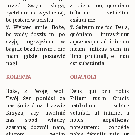
przed Swym sługą,
a púero tuo, quóniam
rychło mnie wysłuchaj,
tríbulor: velóciter
bo jestem w ucisku.
exáudi me.
℣. Wybaw mnie, Boże,
℣. Salvum me fac, Deus,
bo wody doszły mi po
quóniam intravérunt
szyję, ugrzązłem w
aquæ usque ad ánimam
bagnie bezdennym i nie
meam: infíxus sum in
mam gdzie postawić
limo profúndi, et non
nogi.
est substántia.
KOLEKTA
ORATIOL1
Boże, z Twojej woli
Deus, qui pro nobis
Twój Syn poniósł za
Fílium tuum Crucis
nas śmierć na drzewie
patíbulum subire
Krzyża, aby uwolnić
voluísti, ut inimíci a
nas spod władzy
nobis expélleres
szatana; dozwól nam,
potestatem: concéde
sługom Twoim
nobis fámulis tuis; ut