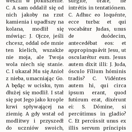
weszli w pokuszenie.
súrgite, oráte, ne
C. A sam oddalił się od
intrétis in tentatiónem.
nich jakoby na rzut
C. Adhuc eo loquénte,
kamienia i upadłszy na
ecce turba: et qui
kolana, modlił się
vocabátur Judas, unus
mówiąc: J. Ojcze, jeśli
de duódecim,
chcesz, oddal ode mnie
antecedébat eos: et
ten kielich, wszakże
appropinquávit Jesu, ut
nie moja, ale Twoja
oscularétur eum. Jesus
wola niech się stanie.
autem dixit illi: J. Juda,
C. I ukazał Mu się Anioł
ósculo Fílium hóminis
z nieba, umacniając Go.
tradis? C. Vidéntes
A będąc w ucisku, tym
autem hi, qui circa
dłużej się modlił. I stał
ipsum erant, quod
się pot Jego jako krople
futúrum erat, dixérunt
krwi spływającej na
ei: S. Dómine, si
ziemię. A gdy wstał od
percútimus in gladio?
modlitwy i przyszedł
C. Et percússit unus ex
do uczniów swoich,
illis servum príncipis