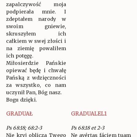
zapalczywość moja
podpierała mnie. I
zdeptałem narody w
swoim gniewie,
skruszyłem ich
całkiem w swej złości i
na ziemię powaliłem
ich potęgę.
Miłosierdzie Pańskie
opiewać będę i chwałę
Pańską z wdzięczności
za wszystko, co nam
uczynił Pan, Bóg nasz.
Bogu dzięki.
GRADUAŁ
GRADUALEL1
Ps 68:18; 68:2-3
Ps 68:18 et 2-3
Nie kryj oblicza Twego
Ne avértas fáciem tuam