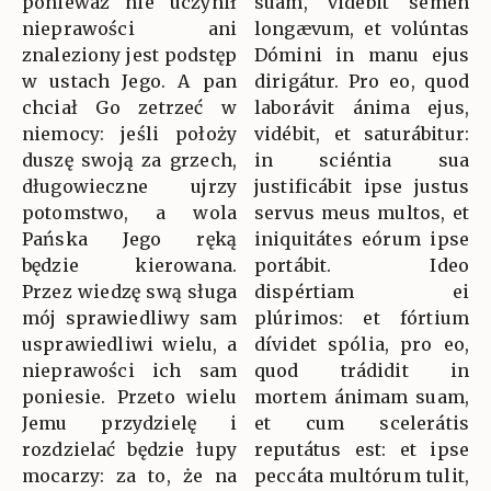
ponieważ nie uczynił
suam, vidébit semen
nieprawości ani
longævum, et volúntas
znaleziony jest podstęp
Dómini in manu ejus
w ustach Jego. A pan
dirigátur. Pro eo, quod
chciał Go zetrzeć w
laborávit ánima ejus,
niemocy: jeśli położy
vidébit, et saturábitur:
duszę swoją za grzech,
in sciéntia sua
długowieczne ujrzy
justificábit ipse justus
potomstwo, a wola
servus meus multos, et
Pańska Jego ręką
iniquitátes eórum ipse
będzie kierowana.
portábit. Ideo
Przez wiedzę swą sługa
dispértiam ei
mój sprawiedliwy sam
plúrimos: et fórtium
usprawiedliwi wielu, a
dívidet spólia, pro eo,
nieprawości ich sam
quod trádidit in
poniesie. Przeto wielu
mortem ánimam suam,
Jemu przydzielę i
et cum scelerátis
rozdzielać będzie łupy
reputátus est: et ipse
mocarzy: za to, że na
peccáta multórum tulit,