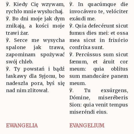
℣. Kiedy Cię wzywam,
℣. In quacúmque die
rychło mnie wysłuchaj.
invocávero te, velóciter
℣. Bo dni moje jak dym
exáudi me.
znikają, a kości moje
℣. Quia defecérunt sicut
trawi żar.
fumus dies mei: et ossa
℣. Serce me wysycha
mea sicut in frixório
spalone jak trawa,
confríxa sunt.
zapominam spożywać
℣. Percússus sum sicut
swój chleb.
fænum, et áruit cor
℣. Ty powstań i bądź
meum: quia oblítus
łaskawy dla Syjonu, bo
sum manducáre panem
nadeszła pora, byś się
meum.
nad nim zlitował.
℣. Tu exsúrgens,
Dómine, miseréberis
Sion: quia venit tempus
miseréndi eius.
EWANGELIA
EVANGELIUM