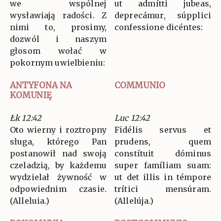
we wspólnej
ut admítti jubeas,
wysławiają radości. Z
deprecámur, súpplici
nimi to, prosimy,
confessione dicéntes:
dozwól i naszym
głosom wołać w
pokornym uwielbieniu:
ANTYFONA NA
COMMUNIO
KOMUNIĘ
Łk 12:42
Luc 12:42
Oto wierny i roztropny
Fidélis servus et
sługa, którego Pan
prudens, quem
postanowił nad swoją
constítuit dóminus
czeladzią, by każdemu
super famíliam suam:
wydzielał żywność w
ut det illis in témpore
odpowiednim czasie.
trítici mensúram.
(Alleluia.)
(Allelúja.)