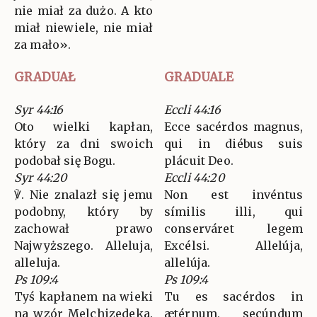
nie miał za dużo. A kto
miał niewiele, nie miał
za mało».
GRADUAŁ
GRADUALE
Syr 44:16
Eccli 44:16
Oto wielki kapłan,
Ecce sacérdos magnus,
który za dni swoich
qui in diébus suis
podobał się Bogu.
plácuit Deo.
Syr 44:20
Eccli 44:20
℣. Nie znalazł się jemu
Non est invéntus
podobny, który by
símilis illi, qui
zachował prawo
conserváret legem
Najwyższego. Alleluja,
Excélsi. Allelúja,
alleluja.
allelúja.
Ps 109:4
Ps 109:4
Tyś kapłanem na wieki
Tu es sacérdos in
na wzór Melchizedeka.
ætérnum, secúndum