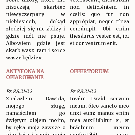
niszczeją, skarbiec
non deficiéntem in
niewyczerpany w
cœlis: quo fur non
niebiesiech, dokąd
apprópiat, neque tínea
złodziej się nie zbliży i
corrúmpit. Ubi enim
gdzie mól nie psuje.
thesáurus vester est, ibi
Albowiem gdzie jest
et cor vestrum erit.
skarb wasz, tam i serce
wasze będzie».
ANTYFONA NA
OFFERTORIUM
OFIAROWANIE
Ps 88:21-22
Ps 88:21-22
Znalazłem Dawida,
Invéni David servum
mojego sługę,
meum, óleo sancto meo
namaściłem go
unxi eum: manus enim
świętym olejem moim,
mea auxiliábitur ei, et
by ręka moja zawsze z
bráchium meum
nim była i ramię moje
confortábit eum.