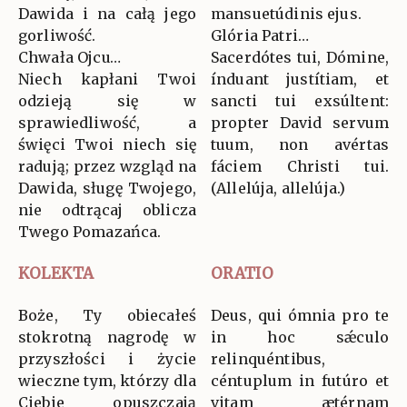
Dawida i na całą jego
mansuetúdinis ejus.
gorliwość.
Glória Patri…
Chwała Ojcu…
Sacerdótes tui, Dómine,
Niech kapłani Twoi
índuant justítiam, et
odzieją się w
sancti tui exsúltent:
sprawiedliwość, a
propter David servum
święci Twoi niech się
tuum, non avértas
radują; przez wzgląd na
fáciem Christi tui.
Dawida, sługę Twojego,
(Allelúja, allelúja.)
nie odtrącaj oblicza
Twego Pomazańca.
KOLEKTA
ORATIO
Boże, Ty obiecałeś
Deus, qui ómnia pro te
stokrotną nagrodę w
in hoc sǽculo
przyszłości i życie
relinquéntibus,
wieczne tym, którzy dla
céntuplum in futúro et
Ciebie opuszczają
vitam ætérnam