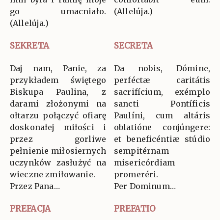
go umacniało.
(Allelúja.)
(Allelúja.)
SEKRETA
SECRETA
Daj nam, Panie, za
Da nobis, Dómine,
przykładem świętego
perféctæ caritátis
Biskupa Paulina, z
sacrifícium, exémplo
darami złożonymi na
sancti Pontíficis
ołtarzu połączyć ofiarę
Paulíni, cum altáris
doskonałej miłości i
oblatióne conjúngere:
przez gorliwe
et beneficéntiæ stúdio
pełnienie miłosiernych
sempitérnam
uczynków zasłużyć na
misericórdiam
wieczne zmiłowanie.
promeréri.
Przez Pana…
Per Dominum…
PREFACJA
PREFATIO