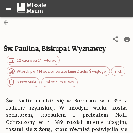
Missale
Meum
Św. Paulina, Biskupa i Wyznawcy
22 czerwca 21, wtorek
Wtorek po 4 Niedzieli po Zesłaniu Ducha Świętego
3 kl.
Szaty białe
Pallotinum s. 942
Św. Paulin urodził się w Bordeaux w r. 353 z
rodziny rzymskiej. W młodym wieku został
senatorem, konsulem i prefektem Noli.
Ochrzczony w r. 389 rozdał mienie ubogim,
rozstał się z żoną, która również poświęciła się