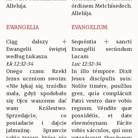
Alleluja.
órdinem Melchísedech.
Allelúja.
EWANGELIA
EVANGELIUM
Ciąg dalszy ☩
Sequéntia ☩ sancti
Ewangelii świętej
Evangélii secúndum
według Łukasza.
Lucam
Łk 12:32-34
Luc 12:32-34
Onego czasu: Rzekł
In illo témpore: Dixit
Jezus uczniom swoim:
Jesus discípulis suis:
«Nie lękaj się, trzódko
Nolíte timére, pusíllus
mała, gdyż spodobało
grex, quia complácuit
się Ojcu waszemu dać
Patri vestro dare vobis
wam Królestwo.
regnum. Véndite quæ
Sprzedajcie, co
possidétis, et date
posiadacie i dajcie
eleemósynam. Fácite
jałmużnę. Sprawcie
vobis sácculos, qui non
sobie trzosy, które nie
veteráscunt, thesáurum