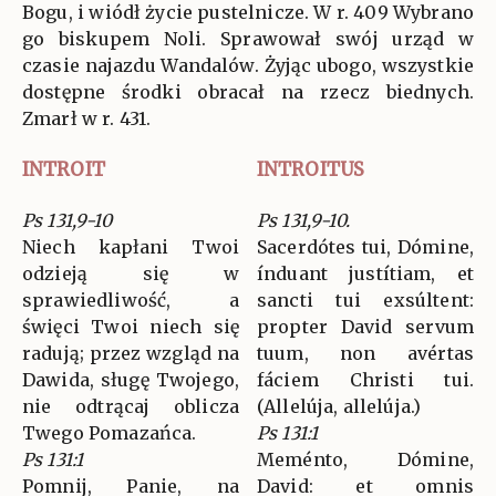
Bogu, i wiódł życie pustelnicze. W r. 409 Wybrano
go biskupem Noli. Sprawował swój urząd w
czasie najazdu Wandalów. Żyjąc ubogo, wszystkie
dostępne środki obracał na rzecz biednych.
Zmarł w r. 431.
INTROIT
INTROITUS
Ps 131,9-10
Ps 131,9-10.
Niech kapłani Twoi
Sacerdótes tui, Dómine,
odzieją się w
índuant justítiam, et
sprawiedliwość, a
sancti tui exsúltent:
święci Twoi niech się
propter David servum
radują; przez wzgląd na
tuum, non avértas
Dawida, sługę Twojego,
fáciem Christi tui.
nie odtrącaj oblicza
(Allelúja, allelúja.)
Twego Pomazańca.
Ps 131:1
Ps 131:1
Meménto, Dómine,
Pomnij, Panie, na
David: et omnis