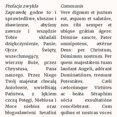
Prefacja zwykła
Communis
Zaprawdę godne to i
Vere dignum et justum
sprawiedliwe, słuszne i
est, æquum et salutáre,
zbawienne, abyśmy
nos tibi semper et
zawsze i wszędzie
ubíque grátias ágere:
Tobie składali
Dómine sancte, Pater
dziękczynienie, Panie,
omnípotens, ætérne
Ojcze Święty,
Deus: per Christum,
wszechmogący,
Dóminum nostrum. Per
wieczny Boże, przez
quem majestátem tuam
Chrystusa, Pana
laudant Angeli, adórant
naszego. Przez Niego
Dominatiónes, tremunt
Twój majestat chwalą
Potestátes. Cæli
Aniołowie, uwielbiają
cælorúmque Virtútes
Państwa, z lękiem
ac beáta Séraphim
czczą Potęgi, Niebiosa i
sócia exsultatióne
Moce niebios oraz
concélebrant. Cum
błogosławieni Serafini
quibus et nostras voces