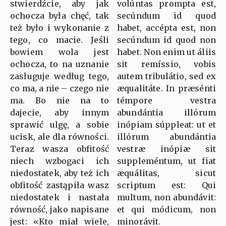
stwierdźcie, aby jak
volúntas prompta est,
ochocza była chęć, tak
secúndum id quod
też było i wykonanie z
habet, accépta est, non
tego, co macie. Jeśli
secúndum id quod non
bowiem wola jest
habet. Non enim ut áliis
ochocza, to na uznanie
sit remíssio, vobis
zasługuje według tego,
autem tribulátio, sed ex
co ma, a nie – czego nie
æqualitáte. In præsénti
ma. Bo nie na to
témpore vestra
dajecie, aby innym
abundántia illórum
sprawić ulgę, a sobie
inópiam súppleat: ut et
ucisk, ale dla równości.
illórum abundántia
Teraz wasza obfitość
vestræ inópiæ sit
niech wzbogaci ich
suppleméntum, ut fiat
niedostatek, aby też ich
æquálitas, sicut
obfitość zastąpiła wasz
scriptum est: Qui
niedostatek i nastała
multum, non abundávit:
równość, jako napisane
et qui módicum, non
jest: «Kto miał wiele,
minorávit.