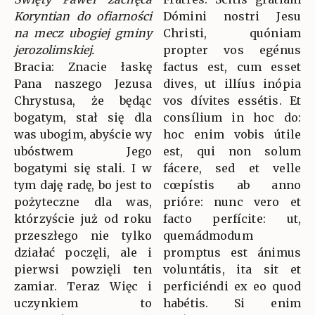
Koryntian do ofiarności
Dómini nostri Jesu
na mecz ubogiej gminy
Christi, quóniam
jerozolimskiej.
propter vos egénus
Bracia: Znacie łaskę
factus est, cum esset
Pana naszego Jezusa
dives, ut illíus inópia
Chrystusa, że będąc
vos dívites essétis. Et
bogatym, stał się dla
consílium in hoc do:
was ubogim, abyście wy
hoc enim vobis útile
ubóstwem Jego
est, qui non solum
bogatymi się stali. I w
fácere, sed et velle
tym daję radę, bo jest to
cœpístis ab anno
pożyteczne dla was,
prióre: nunc vero et
którzyście już od roku
facto perfícite: ut,
przeszłego nie tylko
quemádmodum
działać poczęli, ale i
promptus est ánimus
pierwsi powzięli ten
voluntátis, ita sit et
zamiar. Teraz Więc i
perficiéndi ex eo quod
uczynkiem to
habétis. Si enim