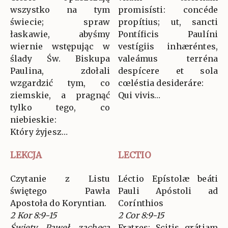
wszystko na tym
promisísti: concéde
świecie; spraw
propítius; ut, sancti
łaskawie, abyśmy
Pontíficis Paulíni
wiernie wstępując w
vestígiis inhæréntes,
ślady Św. Biskupa
valeámus terréna
Paulina, zdołali
despícere et sola
wzgardzić tym, co
cœléstia desideráre:
ziemskie, a pragnąć
Qui vivis…
tylko tego, co
niebieskie:
Który żyjesz…
LEKCJA
LECTIO
Czytanie z Listu
Léctio Epístolæ beáti
świętego Pawła
Pauli Apóstoli ad
Apostoła do Koryntian.
Corínthios
2 Kor 8:9-15
2 Cor 8:9-15
Święty Paweł zachęca
Fratres: Scitis grátiam