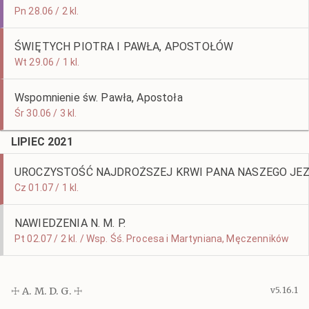
Pn 28.06 / 2 kl.
ŚWIĘTYCH PIOTRA I PAWŁA, APOSTOŁÓW
Wt 29.06 / 1 kl.
Wspomnienie św. Pawła, Apostoła
Śr 30.06 / 3 kl.
LIPIEC 2021
UROCZYSTOŚĆ NAJDROŻSZEJ KRWI PANA NASZEGO JE
Cz 01.07 / 1 kl.
NAWIEDZENIA N. M. P.
Pt 02.07 / 2 kl. / Wsp. Śś. Procesa i Martyniana, Męczenników
☩ A. M. D. G. ☩
v5.16.1