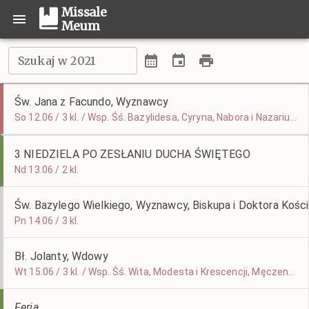
Missale
Meum
Szukaj w 2021
Św. Jana z Facundo, Wyznawcy
So 12.06 / 3 kl. / Wsp. Śś. Bazylidesa, Cyryna, Nabora i Nazariusza, Męczenników
3 NIEDZIELA PO ZESŁANIU DUCHA ŚWIĘTEGO
Nd 13.06 / 2 kl.
Św. Bazylego Wielkiego, Wyznawcy, Biskupa i Doktora Kości
Pn 14.06 / 3 kl.
Bł. Jolanty, Wdowy
Wt 15.06 / 3 kl. / Wsp. Śś. Wita, Modesta i Krescencji, Męczenników
Feria