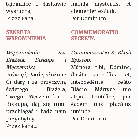
tajemnice i łaskawie
munda mystériis, et
wysłuchaj.
cleménter exáudi.
Przez Pana…
Per Dominum…
SEKRETA
COMMEMORATIO
WSPOMNIENIA
SECRETA
Wspomnienie Św.
Commemoratio S. Blasii
Błażeja, Biskupa i
Episcopi
Męczennika
Múnera tibi, Dómine,
Poświęć, Panie, złożone
dicáta sanctífica: et,
Ci dary i za przyczyną
intercedénte beáto
świętego Błażeja,
Blásio Mártyre tuo
Twego Męczennika i
atque Pontífice, per
Biskupa, daj się nimi
éadem nos placátus
przebłagać i bądź nam
inténde.
przychylny.
Per Dominum…
Przez Pana…