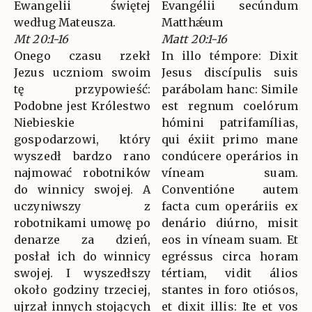
Ewangelii świętej
Evangélii secúndum
według Mateusza.
Matthǽum
Mt 20:1-16
Matt 20:1-16
Onego czasu rzekł
In illo témpore: Dixit
Jezus uczniom swoim
Jesus discípulis suis
tę przypowieść:
parábolam hanc: Simile
Podobne jest Królestwo
est regnum coelórum
Niebieskie
hómini patrifamílias,
gospodarzowi, który
qui éxiit primo mane
wyszedł bardzo rano
condúcere operários in
najmować robotników
víneam suam.
do winnicy swojej. A
Conventióne autem
uczyniwszy z
facta cum operáriis ex
robotnikami umowę po
denário diúrno, misit
denarze za dzień,
eos in víneam suam. Et
posłał ich do winnicy
egréssus circa horam
swojej. I wyszedłszy
tértiam, vidit álios
około godziny trzeciej,
stantes in foro otiósos,
ujrzał innych stojących
et dixit illis: Ite et vos