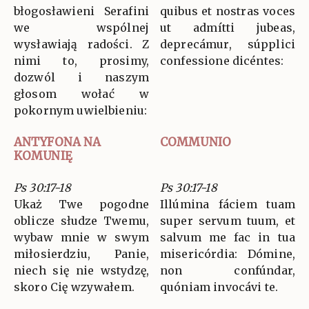
błogosławieni Serafini
quibus et nostras voces
we wspólnej
ut admítti jubeas,
wysławiają radości. Z
deprecámur, súpplici
nimi to, prosimy,
confessione dicéntes:
dozwól i naszym
głosom wołać w
pokornym uwielbieniu:
ANTYFONA NA
COMMUNIO
KOMUNIĘ
Ps 30:17-18
Ps 30:17-18
Ukaż Twe pogodne
Illúmina fáciem tuam
oblicze słudze Twemu,
super servum tuum, et
wybaw mnie w swym
salvum me fac in tua
miłosierdziu, Panie,
misericórdia: Dómine,
niech się nie wstydzę,
non confúndar,
skoro Cię wzywałem.
quóniam invocávi te.