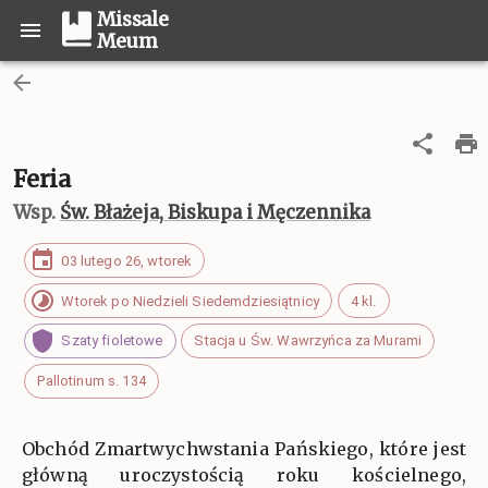
Missale
Meum
Feria
Wsp.
Św. Błażeja, Biskupa i Męczennika
03 lutego 26, wtorek
Wtorek po Niedzieli Siedemdziesiątnicy
4 kl.
Szaty fioletowe
Stacja u Św. Wawrzyńca za Murami
Pallotinum s. 134
Obchód Zmartwychwstania Pańskiego, które jest
główną uroczystością roku kościelnego,