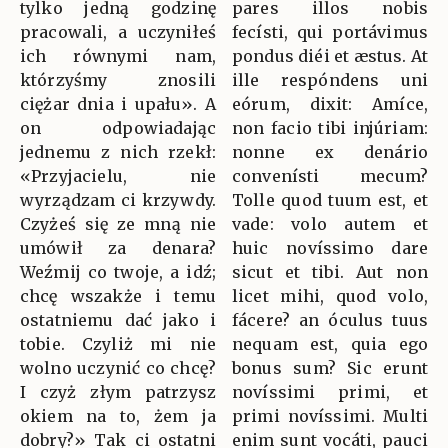
tylko jedną godzinę
pares illos nobis
pracowali, a uczyniłeś
fecísti, qui portávimus
ich równymi nam,
pondus diéi et æstus. At
którzyśmy znosili
ille respóndens uni
ciężar dnia i upału». A
eórum, dixit: Amíce,
on odpowiadając
non facio tibi injúriam:
jednemu z nich rzekł:
nonne ex denário
«Przyjacielu, nie
convenísti mecum?
wyrządzam ci krzywdy.
Tolle quod tuum est, et
Czyżeś się ze mną nie
vade: volo autem et
umówił za denara?
huic novíssimo dare
Weźmij co twoje, a idź;
sicut et tibi. Aut non
chcę wszakże i temu
licet mihi, quod volo,
ostatniemu dać jako i
fácere? an óculus tuus
tobie. Czyliż mi nie
nequam est, quia ego
wolno uczynić co chcę?
bonus sum? Sic erunt
I czyż złym patrzysz
novíssimi primi, et
okiem na to, żem ja
primi novíssimi. Multi
dobry?» Tak ci ostatni
enim sunt vocáti, pauci