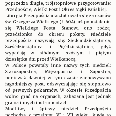
poprzedza długie, trójstopniowe przygotowanie:
Przedpoście, Wielki Post i Okres Męki Pańskiej.
Liturgia Przedpościa ukształtowała się za czasów
św. Grzegorza Wielkiego († 604) już po ustaleniu
się Wielkiego Postu. Stanowi ono rodzaj
przedsionka do okresu pokuty. Niedziele
przedpościa nazywają się: Siedemdziesiątnica,
Sześćdziesiątnica i Pięćdziesiątnica, gdyż
wypadają w siódmym, szóstym i piątym
dziesiątku dni przed Wielkanocą.
W Polsce powstały inne nazwy tych niedziel:
Starozapustna, Mięsopustna i Zapustna,
ponieważ dawniej w tym czasie zachowywano
łagodniejszy post, odzwyczajając się stopniowo
od pewnych pokarmów. W okresie Przedpościa
wolno grać na organach, zakazana jest jednak
gra na innych instrumentach.
Modlitwy i śpiewy niedziel Przedpościa
pochodzą z przełomu VI i VII wieku, kiedy to