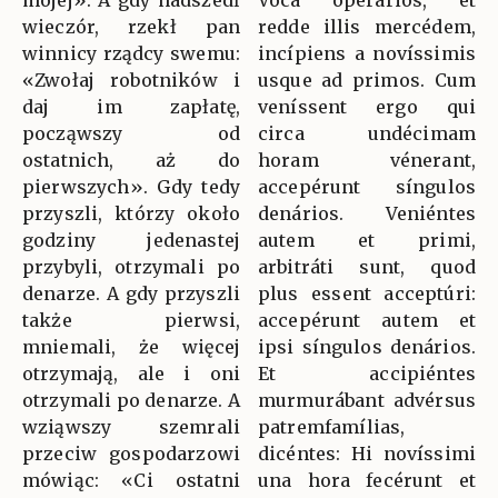
mojej». A gdy nadszedł
Voca operários, et
wieczór, rzekł pan
redde illis mercédem,
winnicy rządcy swemu:
incípiens a novíssimis
«Zwołaj robotników i
usque ad primos. Cum
daj im zapłatę,
veníssent ergo qui
począwszy od
circa undécimam
ostatnich, aż do
horam vénerant,
pierwszych». Gdy tedy
accepérunt síngulos
przyszli, którzy około
denários. Veniéntes
godziny jedenastej
autem et primi,
przybyli, otrzymali po
arbitráti sunt, quod
denarze. A gdy przyszli
plus essent acceptúri:
także pierwsi,
accepérunt autem et
mniemali, że więcej
ipsi síngulos denários.
otrzymają, ale i oni
Et accipiéntes
otrzymali po denarze. A
murmurábant advérsus
wziąwszy szemrali
patremfamílias,
przeciw gospodarzowi
dicéntes: Hi novíssimi
mówiąc: «Ci ostatni
una hora fecérunt et