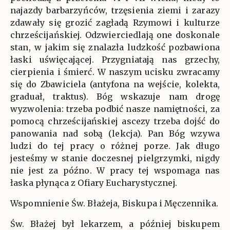
najazdy barbarzyńców, trzęsienia ziemi i zarazy
zdawały się grozić zagładą Rzymowi i kulturze
chrześcijańskiej. Odzwierciedlają one doskonale
stan, w jakim się znalazła ludzkość pozbawiona
łaski uświęcającej. Przygniatają nas grzechy,
cierpienia i śmierć. W naszym ucisku zwracamy
się do Zbawiciela (antyfona na wejście, kolekta,
graduał, traktus). Bóg wskazuje nam drogę
wyzwolenia: trzeba podbić nasze namiętności, za
pomocą chrześcijańskiej ascezy trzeba dojść do
panowania nad sobą (lekcja). Pan Bóg wzywa
ludzi do tej pracy o różnej porze. Jak długo
jesteśmy w stanie doczesnej pielgrzymki, nigdy
nie jest za późno. W pracy tej wspomaga nas
łaska płynąca z Ofiary Eucharystycznej.
Wspomnienie Św. Błażeja, Biskupa i Męczennika.
Św. Błażej był lekarzem, a później biskupem