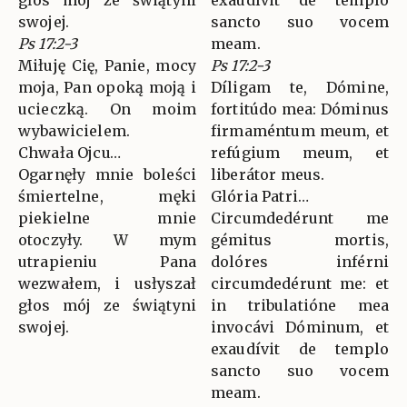
głos mój ze świątyni
exaudívit de templo
swojej.
sancto suo vocem
Ps 17:2-3
meam.
Miłuję Cię, Panie, mocy
Ps 17:2-3
moja, Pan opoką moją i
Díligam te, Dómine,
ucieczką. On moim
fortitúdo mea: Dóminus
wybawicielem.
firmaméntum meum, et
Chwała Ojcu…
refúgium meum, et
Ogarnęły mnie boleści
liberátor meus.
śmiertelne, męki
Glória Patri…
piekielne mnie
Circumdedérunt me
otoczyły. W mym
gémitus mortis,
utrapieniu Pana
dolóres inférni
wezwałem, i usłyszał
circumdedérunt me: et
głos mój ze świątyni
in tribulatióne mea
swojej.
invocávi Dóminum, et
exaudívit de templo
sancto suo vocem
meam.