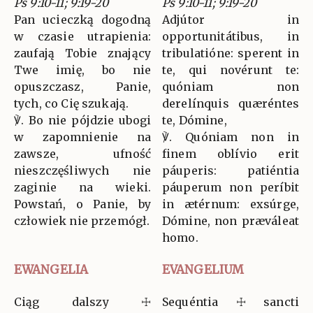
Ps 9:10-11; 9:19-20
Ps 9:10-11; 9:19-20
Pan ucieczką dogodną
Adjútor in
w czasie utrapienia:
opportunitátibus, in
zaufają Tobie znający
tribulatióne: sperent in
Twe imię, bo nie
te, qui novérunt te:
opuszczasz, Panie,
quóniam non
tych, co Cię szukają.
derelínquis quæréntes
℣. Bo nie pójdzie ubogi
te, Dómine,
w zapomnienie na
℣. Quóniam non in
zawsze, ufność
finem oblívio erit
nieszczęśliwych nie
páuperis: patiéntia
zaginie na wieki.
páuperum non períbit
Powstań, o Panie, by
in ætérnum: exsúrge,
człowiek nie przemógł.
Dómine, non præváleat
homo.
EWANGELIA
EVANGELIUM
Ciąg dalszy ☩
Sequéntia ☩ sancti