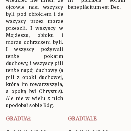
wiedzieć nie mieli, że
in plúribus eórum
ojcowie nasi wszyscy
beneplácitum est Deo.
byli pod obłokiem i że
wszyscy przez morze
przeszli. I wszyscy w
Mojżeszu, obłoku i
morzu ochrzczeni byli.
I wszyscy pożywali
tenże pokarm
duchowy, i wszyscy pili
tenże napój duchowy (a
pili z opoki duchowej,
która im towarzyszyła,
a opoką był Chrystus).
Ale nie w wielu z nich
upodobał sobie Bóg.
GRADUAŁ
GRADUALE