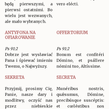
będą pierwszymi, a
vero elécti.
pierwsi ostatnimi. Bo
wielu jest wezwanych,
ale mało wybranych.
ANTYFONA NA
OFFERTORIUM
OFIAROWANIE
Ps 91:2
Ps 91:2
Dobrze jest wysławiać
Bonum est confitéri
Pana i śpiewać imieniu
Dómino, et psállere
Twemu, o Najwyższy.
nómini tuo, Altíssime.
SEKRETA
SECRETA
Przyjmij, prosimy Cię,
Munéribus nostris,
Panie, nasze dary i
quǽsumus, Dómine,
modlitwy, oczyść nas
precibúsque suscéptis:
przez niebieskie
et cœléstibus nos