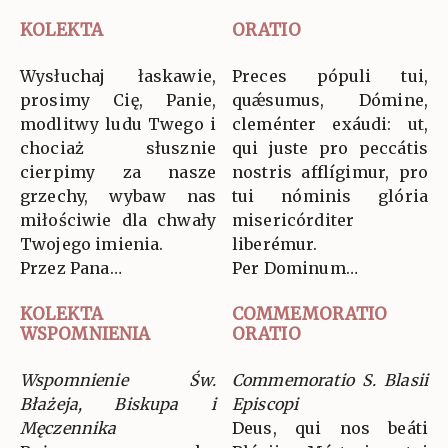
KOLEKTA
ORATIO
Wysłuchaj łaskawie,
Preces pópuli tui,
prosimy Cię, Panie,
quǽsumus, Dómine,
modlitwy ludu Twego i
cleménter exáudi: ut,
chociaż słusznie
qui juste pro peccátis
cierpimy za nasze
nostris afflígimur, pro
grzechy, wybaw nas
tui nóminis glória
miłościwie dla chwały
misericórditer
Twojego imienia.
liberémur.
Przez Pana…
Per Dominum…
KOLEKTA
COMMEMORATIO
WSPOMNIENIA
ORATIO
Wspomnienie Św.
Commemoratio S. Blasii
Błażeja, Biskupa i
Episcopi
Męczennika
Deus, qui nos beáti