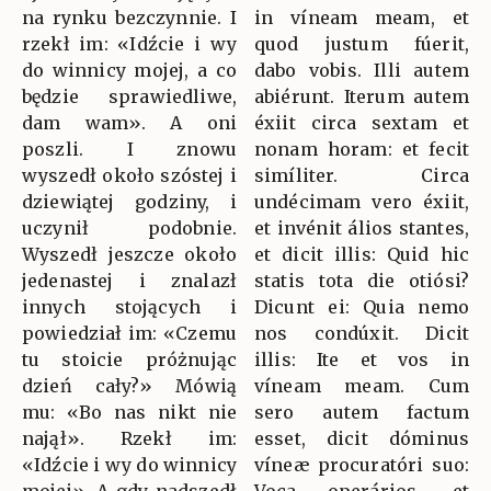
na rynku bezczynnie. I
in víneam meam, et
rzekł im: «Idźcie i wy
quod justum fúerit,
do winnicy mojej, a co
dabo vobis. Illi autem
będzie sprawiedliwe,
abiérunt. Iterum autem
dam wam». A oni
éxiit circa sextam et
poszli. I znowu
nonam horam: et fecit
wyszedł około szóstej i
simíliter. Circa
dziewiątej godziny, i
undécimam vero éxiit,
uczynił podobnie.
et invénit álios stantes,
Wyszedł jeszcze około
et dicit illis: Quid hic
jedenastej i znalazł
statis tota die otiósi?
innych stojących i
Dicunt ei: Quia nemo
powiedział im: «Czemu
nos condúxit. Dicit
tu stoicie próżnując
illis: Ite et vos in
dzień cały?» Mówią
víneam meam. Cum
mu: «Bo nas nikt nie
sero autem factum
najął». Rzekł im:
esset, dicit dóminus
«Idźcie i wy do winnicy
víneæ procuratóri suo: