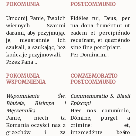
POKOMUNIA
POSTCOMMUNIO
Umocnij, Panie, Twoich
Fidéles tui, Deus, per
wiernych Swoimi
tua dona firméntur: ut
darami, aby przyjmując
eadem et percipiéndo
je, nieustannie ich
requírant, et quæréndo
szukali, a szukając, bez
sine fine percípiant.
końca je przyjmowali.
Per Dominum…
Przez Pana…
POKOMUNIA
COMMEMORATIO
WSPOMNIENIA
POSTCOMMUNIO
Wspomnienie Św.
Commemoratio S. Blasii
Błażeja, Biskupa i
Episcopi
Męczennika
Hæc nos commúnio,
Panie, niech ta
Dómine, purget a
Komunia oczyści nas z
crímine: et,
grzechów i za
intercedénte beáto