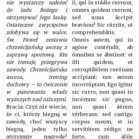
nie wystarczy należeć
ii, qui in stádio currunt,
do ludu Bożego i
omnes quidem currunt,
otrzymywać Jego łaskę.
sed unus áccipit
Ostateczne zwycięstwo
bravíum? Sic cúrrite, ut
zdobywa się w walce.
comprehendátis.
Św. Paweł zestawia
Omnis autem, qui in
chrześcijańską ascezę z
agóne conténdit, ab
zaprawą sportową. Kto
ómnibus se ábstinet: et
nie trenuje, przegrywa
illi quidem, ut
zawody. Chrześcijańska
corruptíbilem corónam
asceza, trening
accípiant; nos autem
duchowy – to ćwiczenie
incorrúptam. Ego ígitur
w panowaniu władz
sic curro, non quasi in
wyższych nad niższymi.
incértum: sic pugno,
Bracia: Czyż nie wiecie,
non quasi áërem
że ci, którzy biegną w
vérberans: sed castígo
zawody, choć wszyscy
corpus meum, et in
biegną, jeden tylko
servitútem rédigo: ne
otrzymuje nagrodę?
forte, cum áliis