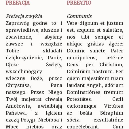
PREFACJA
PREFATIO
Prefacja zwykła
Communis
Zaprawdę godne to i
Vere dignum et justum
sprawiedliwe, słuszne i
est, æquum et salutáre,
zbawienne, abyśmy
nos tibi semper et
zawsze i wszędzie
ubíque grátias ágere:
Tobie składali
Dómine sancte, Pater
dziękczynienie, Panie,
omnípotens, ætérne
Ojcze Święty,
Deus: per Christum,
wszechmogący,
Dóminum nostrum. Per
wieczny Boże, przez
quem majestátem tuam
Chrystusa, Pana
laudant Angeli, adórant
naszego. Przez Niego
Dominatiónes, tremunt
Twój majestat chwalą
Potestátes. Cæli
Aniołowie, uwielbiają
cælorúmque Virtútes
Państwa, z lękiem
ac beáta Séraphim
czczą Potęgi, Niebiosa i
sócia exsultatióne
Moce niebios oraz
concélebrant. Cum