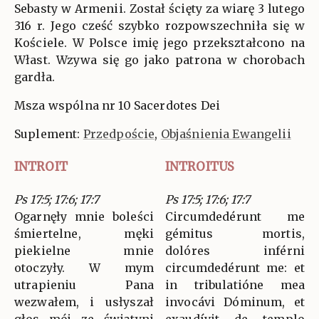
Sebasty w Armenii. Został ścięty za wiarę 3 lutego
316 r. Jego cześć szybko rozpowszechniła się w
Kościele. W Polsce imię jego przekształcono na
Włast. Wzywa się go jako patrona w chorobach
gardła.
Msza wspólna nr 10 Sacerdotes Dei
Suplement:
Przedpoście
,
Objaśnienia Ewangelii
INTROIT
INTROITUS
Ps 17:5; 17:6; 17:7
Ps 17:5; 17:6; 17:7
Ogarnęły mnie boleści
Circumdedérunt me
śmiertelne, męki
gémitus mortis,
piekielne mnie
dolóres inférni
otoczyły. W mym
circumdedérunt me: et
utrapieniu Pana
in tribulatióne mea
wezwałem, i usłyszał
invocávi Dóminum, et