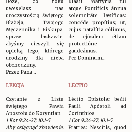
Boże, co roku
Blásii Mártyris tui
uweselasz nas
atque Pontíficis ánnua
uroczystością świętego
solemnitáte lætíficas:
Błażeja, Twojego
concéde propítius; ut,
Męczennika i Biskupa;
cujus natalítia cólimus,
spraw łaskawie,
de ejúsdem étiam
abyśmy cieszyli się
protectióne
opieką tego, którego
gaudeámus.
urodziny dla nieba
Per Dominum…
obchodzimy.
Przez Pana…
LEKCJA
LECTIO
Czytanie z Listu
Léctio Epístolæ beáti
świętego Pawła
Pauli Apóstoli ad
Apostoła do Koryntian.
Corínthios
1 Kor 9:24-27; 10:1-5
1 Cor 9:24-27; 10:1-5
Aby osiągnąć zbawienie,
Fratres: Nescítis, quod