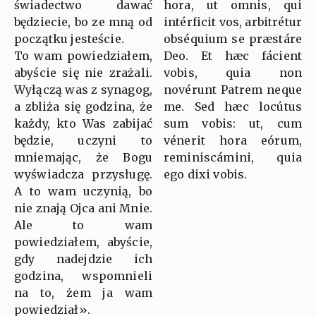
świadectwo dawać
hora, ut omnis, qui
będziecie, bo ze mną od
intérficit vos, arbitrétur
początku jesteście.
obséquium se præstáre
To wam powiedziałem,
Deo. Et hæc fácient
abyście się nie zrażali.
vobis, quia non
Wyłączą was z synagog,
novérunt Patrem neque
a zbliża się godzina, że
me. Sed hæc locútus
każdy, kto Was zabijać
sum vobis: ut, cum
będzie, uczyni to
vénerit hora eórum,
mniemając, że Bogu
reminiscámini, quia
wyświadcza przysługę.
ego dixi vobis.
A to wam uczynią, bo
nie znają Ojca ani Mnie.
Ale to wam
powiedziałem, abyście,
gdy nadejdzie ich
godzina, wspomnieli
na to, żem ja wam
powiedział».