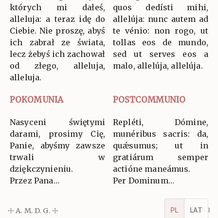
których mi dałeś,
quos dedísti mihi,
alleluja: a teraz idę do
allelúja: nunc autem ad
Ciebie. Nie proszę, abyś
te vénio: non rogo, ut
ich zabrał ze świata,
tollas eos de mundo,
lecz żebyś ich zachował
sed ut serves eos a
od złego, alleluja,
malo, allelúja, allelúja.
alleluja.
POKOMUNIA
POSTCOMMUNIO
Nasyceni świętymi
Repléti, Dómine,
darami, prosimy Cię,
munéribus sacris: da,
Panie, abyśmy zawsze
quǽsumus; ut in
trwali w
gratiárum semper
dziękczynieniu.
actióne maneámus.
Przez Pana…
Per Dominum…
PL
LAT
☩ A. M. D. G. ☩
v5.16.2