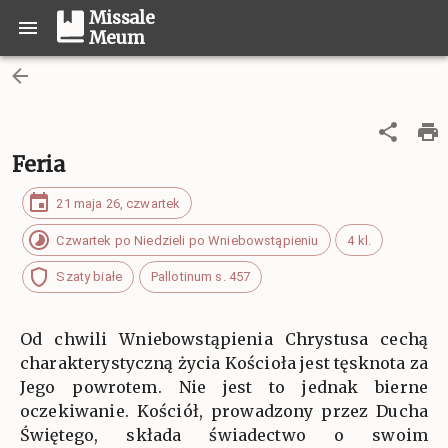
Missale
Meum
Feria
21 maja 26, czwartek
Czwartek po Niedzieli po Wniebowstąpieniu
4 kl.
Szaty białe
Pallotinum s. 457
Od chwili Wniebowstąpienia Chrystusa cechą
charakterystyczną życia Kościoła jest tęsknota za
Jego powrotem. Nie jest to jednak bierne
oczekiwanie. Kościół, prowadzony przez Ducha
Świętego, składa świadectwo o swoim