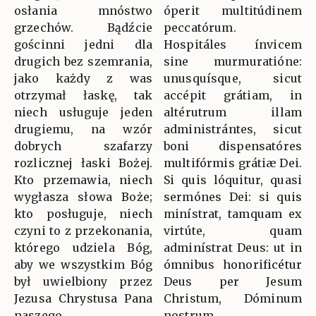
osłania mnóstwo
óperit multitúdinem
grzechów. Bądźcie
peccatórum.
gościnni jedni dla
Hospitáles ínvicem
drugich bez szemrania,
sine murmuratióne:
jako każdy z was
unusquísque, sicut
otrzymał łaskę, tak
accépit grátiam, in
niech usługuje jeden
altérutrum illam
drugiemu, na wzór
administrántes, sicut
dobrych szafarzy
boni dispensatóres
rozlicznej łaski Bożej.
multifórmis grátiæ Dei.
Kto przemawia, niech
Si quis lóquitur, quasi
wygłasza słowa Boże;
sermónes Dei: si quis
kto posługuje, niech
minístrat, tamquam ex
czyni to z przekonania,
virtúte, quam
którego udziela Bóg,
adminístrat Deus: ut in
aby we wszystkim Bóg
ómnibus honorificétur
był uwielbiony przez
Deus per Jesum
Jezusa Chrystusa Pana
Christum, Dóminum
naszego.
nostrum.