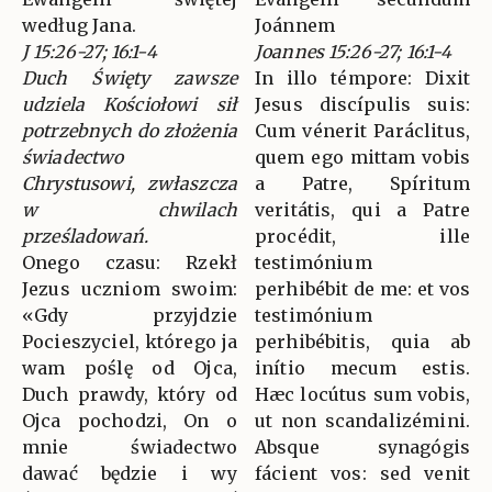
według Jana.
Joánnem
J 15:26-27; 16:1-4
Joannes 15:26-27; 16:1-4
Duch Święty zawsze
In illo témpore: Dixit
udziela Kościołowi sił
Jesus discípulis suis:
potrzebnych do złożenia
Cum vénerit Paráclitus,
świadectwo
quem ego mittam vobis
Chrystusowi, zwłaszcza
a Patre, Spíritum
w chwilach
veritátis, qui a Patre
prześladowań.
procédit, ille
Onego czasu: Rzekł
testimónium
Jezus uczniom swoim:
perhibébit de me: et vos
«Gdy przyjdzie
testimónium
Pocieszyciel, którego ja
perhibébitis, quia ab
wam poślę od Ojca,
inítio mecum estis.
Duch prawdy, który od
Hæc locútus sum vobis,
Ojca pochodzi, On o
ut non scandalizémini.
mnie świadectwo
Absque synagógis
dawać będzie i wy
fácient vos: sed venit