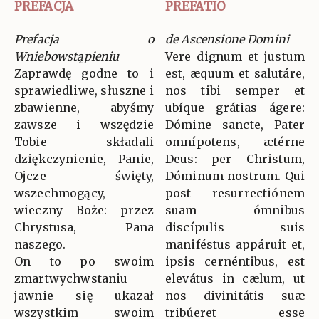
PREFACJA
PREFATIO
Prefacja o
de Ascensione Domini
Wniebowstąpieniu
Vere dignum et justum
Zaprawdę godne to i
est, æquum et salutáre,
sprawiedliwe, słuszne i
nos tibi semper et
zbawienne, abyśmy
ubíque grátias ágere:
zawsze i wszędzie
Dómine sancte, Pater
Tobie składali
omnípotens, ætérne
dziękczynienie, Panie,
Deus: per Christum,
Ojcze święty,
Dóminum nostrum. Qui
wszechmogący,
post resurrectiónem
wieczny Boże: przez
suam ómnibus
Chrystusa, Pana
discípulis suis
naszego.
maniféstus appáruit et,
On to po swoim
ipsis cernéntibus, est
zmartwychwstaniu
elevátus in cælum, ut
jawnie się ukazał
nos divinitátis suæ
wszystkim swoim
tribúeret esse