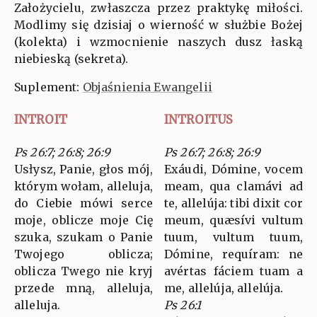
Założycielu, zwłaszcza przez praktykę miłości.
Modlimy się dzisiaj o wierność w służbie Bożej
(kolekta) i wzmocnienie naszych dusz łaską
niebieską (sekreta).
Suplement:
Objaśnienia Ewangelii
INTROIT
INTROITUS
Ps 26:7; 26:8; 26:9
Ps 26:7; 26:8; 26:9
Usłysz, Panie, głos mój,
Exáudi, Dómine, vocem
którym wołam, alleluja,
meam, qua clamávi ad
do Ciebie mówi serce
te, allelúja: tibi dixit cor
moje, oblicze moje Cię
meum, quæsívi vultum
szuka, szukam o Panie
tuum, vultum tuum,
Twojego oblicza;
Dómine, requíram: ne
oblicza Twego nie kryj
avértas fáciem tuam a
przede mną, alleluja,
me, allelúja, allelúja.
alleluja.
Ps 26:1