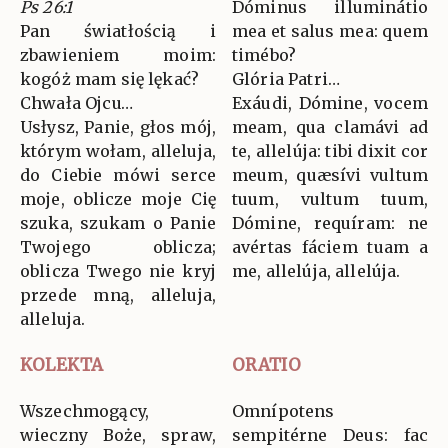
Ps 26:1
Dóminus illuminátio
Pan światłością i
mea et salus mea: quem
zbawieniem moim:
timébo?
kogóż mam się lękać?
Glória Patri…
Chwała Ojcu…
Exáudi, Dómine, vocem
Usłysz, Panie, głos mój,
meam, qua clamávi ad
którym wołam, alleluja,
te, allelúja: tibi dixit cor
do Ciebie mówi serce
meum, quæsívi vultum
moje, oblicze moje Cię
tuum, vultum tuum,
szuka, szukam o Panie
Dómine, requíram: ne
Twojego oblicza;
avértas fáciem tuam a
oblicza Twego nie kryj
me, allelúja, allelúja.
przede mną, alleluja,
alleluja.
KOLEKTA
ORATIO
Wszechmogący,
Omnípotens
wieczny Boże, spraw,
sempitérne Deus: fac