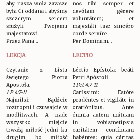
aby nasza wola zawsze
nos tibi semper et
była Ci oddana i abyśmy
devótam gérere
szczerym sercem
voluntátem; et
służyli Twojemu
majestáti tuæ sincéro
majestatowi.
corde servíre.
Przez Pana…
Per Dominum…
LEKCJA
LECTIO
Czytanie z Listu
Léctio Epístolæ beáti
świętego Piotra
Petri Apóstoli
Apostoła.
1 Pet 4:7-11
1 P 4:7-11
Caríssimi: Estóte
Najmilsi: Bądźcie
prudéntes et vigiláte in
roztropni i czuwajcie w
oratiónibus. Ante
modlitwach. A nade
ómnia autem mútuam
wszystko miejcie
in vobismetípsis
trwałą miłość jedni ku
caritátem contínuam
drugim, bo miłość
habéntes: quia cáritas