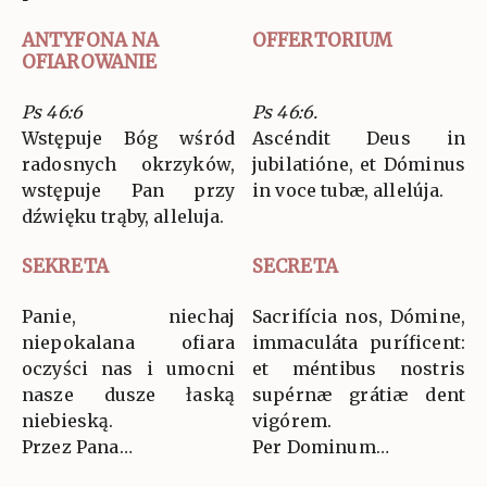
ANTYFONA NA
OFFERTORIUM
OFIAROWANIE
Ps 46:6
Ps 46:6.
Wstępuje Bóg wśród
Ascéndit Deus in
radosnych okrzyków,
jubilatióne, et Dóminus
wstępuje Pan przy
in voce tubæ, allelúja.
dźwięku trąby, alleluja.
SEKRETA
SECRETA
Panie, niechaj
Sacrifícia nos, Dómine,
niepokalana ofiara
immaculáta puríficent:
oczyści nas i umocni
et méntibus nostris
nasze dusze łaską
supérnæ grátiæ dent
niebieską.
vigórem.
Przez Pana…
Per Dominum…