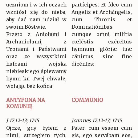
uczniom i w ich oczach
partícipes. Et ídeo cum
wzniósł się do nieba,
Angelis et Archángelis,
aby dać nam udział w
cum Thronis et
swoim Bóstwie.
Dominatiónibus
Przeto z Aniołami i
cumque omni milítia
Archaniołami, z
cœléstis exércitus
Tronami i Państwami
hymnum glóriæ tuæ
oraz ze wszystkimi
cánimus, sine fine
hufcami wojska
dicéntes:
niebieskiego śpiewamy
hymn ku Twej chwale,
wołając bez końca:
ANTYFONA NA
COMMUNIO
KOMUNIĘ
J 17:12-13; 17:15
Joannes 17:12-13; 17:15
Ojcze, gdy byłem z
Pater, cum essem cum
nimi, strzegłem tych,
eis, ego servábam eos,