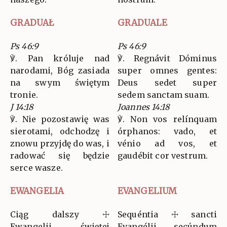
GRADUAŁ
GRADUALE
Ps 46:9
Ps 46:9
℣. Pan króluje nad
℣. Regnávit Dóminus
narodami, Bóg zasiada
super omnes gentes:
na swym świętym
Deus sedet super
tronie.
sedem sanctam suam.
J 14:18
Joannes 14:18
℣. Nie pozostawię was
℣. Non vos relínquam
sierotami, odchodzę i
órphanos: vado, et
znowu przyjdę do was, i
vénio ad vos, et
radować się będzie
gaudébit cor vestrum.
serce wasze.
EWANGELIA
EVANGELIUM
Ciąg dalszy ☩
Sequéntia ☩ sancti
Ewangelii świętej
Evangélii secúndum