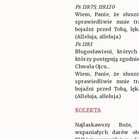
Ps 118:75; 118:120
Wiem, Panie, że słusz
sprawiedliwie mnie tr
bojaźni przed Tobą, l
(Alleluja, alleluja.)
Ps 118:1
Błogosławieni, których
którzy postępują zgodni
Chwała Ojcu…
Wiem, Panie, że słusz
sprawiedliwie mnie tr
bojaźni przed Tobą, l
(Alleluja, alleluja.)
KOLEKTA
Najłaskawszy Boże,
wspaniałych darów ob