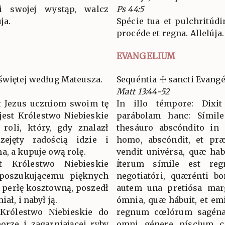
 swojej wystąp, walcz
Ps 44:5
ja.
Spécie tua et pulchritúdi
procéde et regna. Allelúja.
EVANGELIUM
świętej według Mateusza.
Sequéntia ☩ sancti Evan
Matt 13:44-52
ł Jezus uczniom swoim tę
In illo témpore: Dixit
jest Królestwo Niebieskie
parábolam hanc: Sími
roli, który, gdy znalazł
thesáuro abscóndito in 
zejęty radością idzie i
homo, abscóndit, et præ 
a, a kupuje ową rolę.
vendit univérsa, quæ hab
 Królestwo Niebieskie
Íterum símile est r
 poszukującemu pięknych
negotiatóri, quærénti bo
ą perłę kosztowną, poszedł
autem una pretiósa marga
ał, i nabył ją.
ómnia, quæ hábuit, et emi
Królestwo Niebieskie do
regnum cœlórum sagén
orze i zagarniającej ryby
omni génere píscium c