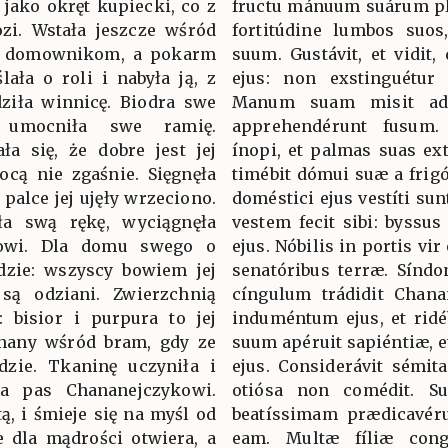
 jako okręt kupiecki, co z
fructu mánuum suárum pla
zi. Wstała jeszcze wśród
fortitúdine lumbos suos
ła domownikom, a pokarm
suum. Gustávit, et vidit,
ała o roli i nabyła ją, z
ejus: non exstinguétur 
ziła winnicę. Biodra swe
Manum suam misit ad f
umocniła swe ramię.
apprehendérunt fusum
ła się, że dobre jest jej
ínopi, et palmas suas ex
nocą nie zgaśnie. Sięgnęła
timébit dómui suæ a frig
 palce jej ujęły wrzeciono.
doméstici ejus vestíti sun
ła swą rękę, wyciągnęła
vestem fecit sibi: byssu
owi. Dla domu swego o
ejus. Nóbilis in portis vi
ędzie: wszyscy bowiem jej
senatóribus terræ. Síndon
są odziani. Zwierzchnią
cíngulum trádidit Chana
: bisior i purpura to jej
induméntum ejus, et ridé
 znany wśród bram, gdy ze
suum apéruit sapiéntiæ, e
dzie. Tkaninę uczyniła i
ejus. Considerávit sémi
yła pas Chananejczykowi.
otiósa non comédit. Sur
tą, i śmieje się na myśl od
beatíssimam prædicavérun
e dla mądrości otwiera, a
eam. Multæ fíliæ congr