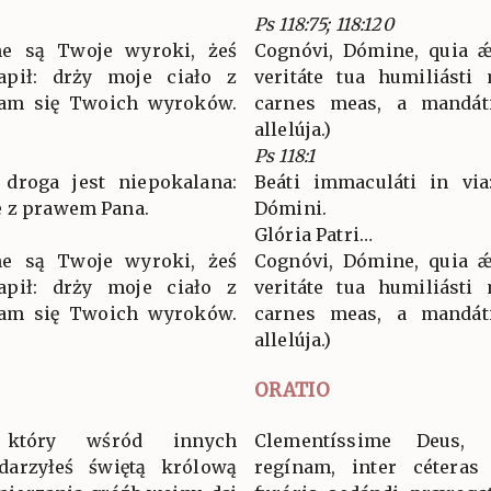
Ps 118:75; 118:120
ne są Twoje wyroki, żeś
Cognóvi, Dómine, quia ǽq
apił: drży moje ciało z
veritáte tua humiliásti
ękam się Twoich wyroków.
carnes meas, a mandátis
allelúja.)
Ps 118:1
 droga jest niepokalana:
Beáti immaculáti in via
e z prawem Pana.
Dómini.
Glória Patri…
ne są Twoje wyroki, żeś
Cognóvi, Dómine, quia ǽq
apił: drży moje ciało z
veritáte tua humiliásti
ękam się Twoich wyroków.
carnes meas, a mandátis
allelúja.)
ORATIO
 który wśród innych
Clementíssime Deus, 
darzyłeś świętą królową
regínam, inter céteras 