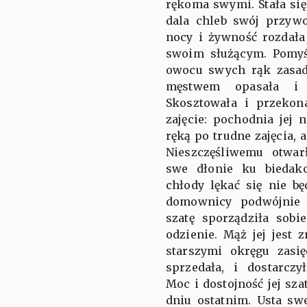
rękoma swymi. Stała się
dala chleb swój przywo
nocy i żywność rozda
swoim służącym. Pomyśl
owocu swych rąk zasad
męstwem opasała i 
Skosztowała i przekona
zajęcie: pochodnia jej 
ręką po trudne zajęcia, a
Nieszczęśliwemu otwar
swe dłonie ku biedak
chłody lękać się nie b
domownicy podwójnie 
szatę sporządziła sobie
odzienie. Mąż jej jest
starszymi okręgu zasię
sprzedała, i dostarcz
Moc i dostojność jej sza
dniu ostatnim. Usta sw