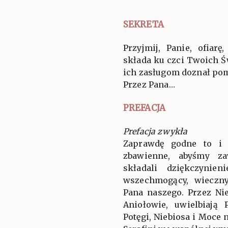
SEKRETA
Przyjmij, Panie, ofiar
składa ku czci Twoich Św
ich zasługom doznał po
Przez Pana…
PREFACJA
Prefacja zwykła
Zaprawdę godne to i 
zbawienne, abyśmy za
składali dziękczynien
wszechmogący, wieczny
Pana naszego. Przez Ni
Aniołowie, uwielbiają
Potęgi, Niebiosa i Moce 