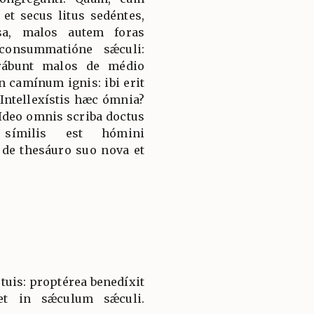
 et secus litus sedéntes,
sa, malos autem foras
consummatióne sǽculi:
arábunt malos de médio
n camínum ignis: ibi erit
 Intellexístis hæc ómnia?
: Ideo omnis scriba doctus
símilis est hómini
t de thesáuro suo nova et
s tuis: proptérea benedíxit
et in sǽculum sǽculi.