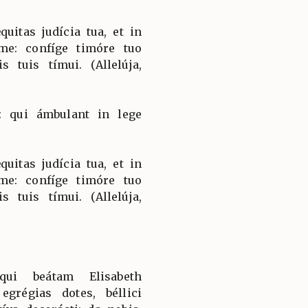
uitas judícia tua, et in
 me: confíge timóre tuo
 tuis tímui. (Allelúja,
: qui ámbulant in lege
uitas judícia tua, et in
 me: confíge timóre tuo
 tuis tímui. (Allelúja,
qui beátam Elisabeth
egrégias dotes, béllici