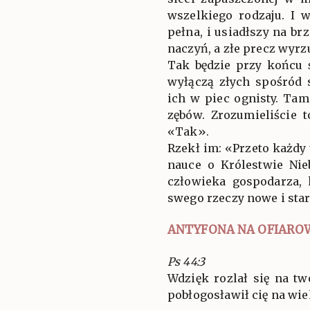
wszelkiego rodzaju. I 
pełna, i usiadłszy na br
naczyń, a złe precz wyrzu
Tak będzie przy końcu 
wyłączą złych spośród 
ich w piec ognisty. Tam
zębów. Zrozumieliście
«Tak».
Rzekł im: «Przeto każdy
nauce o Królestwie Nie
człowieka gospodarza,
swego rzeczy nowe i sta
ANTYFONA NA OFIARO
Ps 44:3
Wdzięk rozlał się na t
pobłogosławił cię na wieki