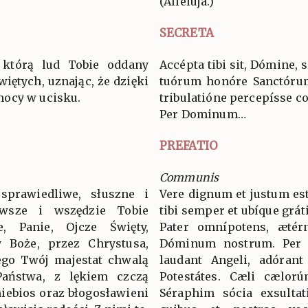
(Allelúja.)
SECRETA
ę, którą lud Tobie oddany
Accépta tibi sit, Dómine, 
iętych, uznając, że dzięki
tuórum honóre Sanctórum
mocy w ucisku.
tribulatióne percepísse c
Per Dominum…
PREFATIO
Communis
sprawiedliwe, słuszne i
Vere dignum et justum est
wsze i wszędzie Tobie
tibi semper et ubíque grát
ie, Panie, Ojcze Święty,
Pater omnípotens, ætér
 Boże, przez Chrystusa,
Dóminum nostrum. Per
ego Twój majestat chwalą
laudant Angeli, adórant
 Państwa, z lękiem czczą
Potestátes. Cæli cælorú
niebios oraz błogosławieni
Séraphim sócia exsultat