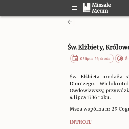
Missale
Meum
Św. Elżbiety, Królo
08 lipca 26, środa
Śr
Św. Elżbieta urodziła 
Dionizego. Wielokrot
Owdowiawszy, przywdział
4 lipca 1336 roku.
Msza wspólna nr 29 Cogn
INTROIT