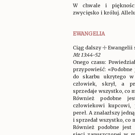
W chwale i piękności
zwycięsko i króluj. Allelu
EWANGELIA
Ciąg dalszy ☩ Ewangelii 
Mt 13:44-52
Onego czasu: Powiedzia
przypowieść: «Podobne 
do skarbu ukrytego w 
człowiek, skrył, a pr
sprzedaje wszystko, co m
Również podobne jest
człowiekowi kupcowi,
pereł. A znalazłszy jedn
i sprzedał wszystko, co mi
Również podobne jest 
sieci zapuszczonej w m