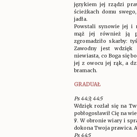
językiem jej rządzi pr
ścieżkach domu swego,
jadła.
Powstali synowie jej i 
mąż jej również ją p
zgromadziło skarby: ty
Zawodny jest wdzięk 
niewiasta, co Boga się bo
jej z owocu jej rąk, a d
bramach.
GRADUAŁ
Ps 44:3; 44:5
Wdzięk rozlał się na T
pobłogosławił Cię na wie
℣. W obronie wiary i sp
dokona Twoja prawica. All
Ps 44:5