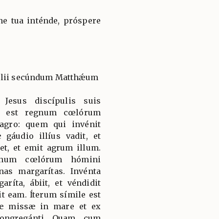
ne tua inténde, próspere
gélii secúndum Matthǽum
 Jesus discípulis suis
le est regnum cœlórum
agro: quem qui invénit
gáudio illíus vadit, et
et, et emit agrum illum.
egnum cœlórum hómini
nas margarítas. Invénta
ríta, ábiit, et véndidit
t eam. Íterum símile est
æ missæ in mare et ex
ongregánti. Quam, cum