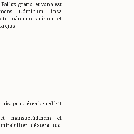
Fallax grátia, et vana est
timens Dóminum, ipsa
ructu mánuum suárum: et
a ejus.
s tuis: proptérea benedíxit
 et mansuetúdinem et
mirabíliter déxtera tua.