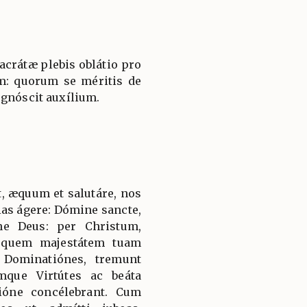
sacrátæ plebis oblátio pro
: quorum se méritis de
ognóscit auxílium.
, æquum et salutáre, nos
ias ágere: Dómine sancte,
ne Deus: per Christum,
 quem majestátem tuam
 Dominatiónes, tremunt
mque Virtútes ac beáta
ióne concélebrant. Cum