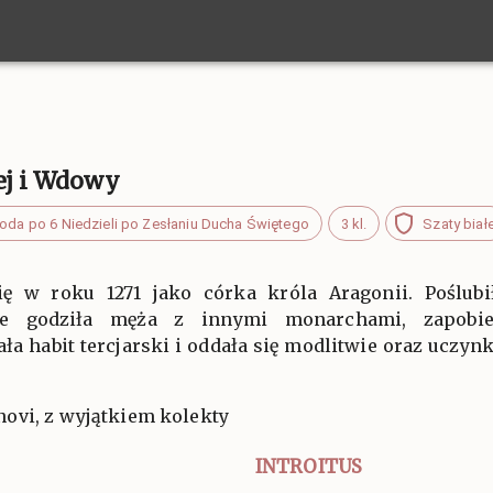
wej i Wdowy
oda po 6 Niedzieli po Zesłaniu Ducha Świętego
3 kl.
Szaty biał
się w roku 1271 jako córka króla Aragonii. Poślubi
nie godziła męża z innymi monarchami, zapobie
a habit tercjarski i oddała się modlitwie oraz uczyn
ovi, z wyjątkiem kolekty
INTROITUS