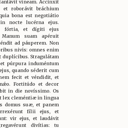
ntávit víneam. Accínxit
, et roborávit bráchium
 quia bona est negotiátio
in nocte lucérna ejus.
órtia, et dígiti ejus
. Manum suam apéruit
téndit ad páuperem. Non
óribus nivis: omnes enim
t duplícibus. Stragulátam
s et púrpura induméntum
r ejus, quando séderit cum
em fecit et véndidit, et
nǽo. Fortitúdo et decor
bit in die novíssimo. Os
t lex cleméntiæ in lingua
tas domus suæ, et panem
rexérunt fílii ejus, et
t: vir ejus, et laudávit
egavérunt divítias: tu