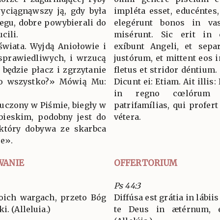
wyciągnąwszy ją, gdy była
impléta esset, educéntes,
zegu, dobre powybierali do
elegérunt bonos in va
cili.
misérunt. Sic erit in 
świata. Wyjdą Aniołowie i
exíbunt Angeli, et sep
sprawiedliwych, i wrzucą
justórum, et mittent eos i
 będzie płacz i zgrzytanie
fletus et stridor déntium.
 to wszystko?» Mówią Mu:
Dicunt ei: Etiam. Ait illis
in regno cœlórum 
 uczony w Piśmie, biegły w
patrifamílias, qui profer
bieskim, podobny jest do
vétera.
 który dobywa ze skarbca
re».
WANIE
OFFERTORIUM
Ps 44:3
woich wargach, przeto Bóg
Diffúsa est grátia in lábii
. (Alleluia.)
te Deus in ætérnum, 