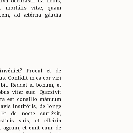
íva decorásti: da nobis,
st mortális vitæ, quam
acem, ad ætérna gáudia
nvéniet? Procul et de
s. Confídit in ea cor viri
ébit. Reddet ei bonum, et
bus vitæ suæ. Quæsívit
áta est consílio mánuum
avis institóris, de longe
Et de nocte surréxit,
icis suis, et cibária
it agrum, et emit eum: de