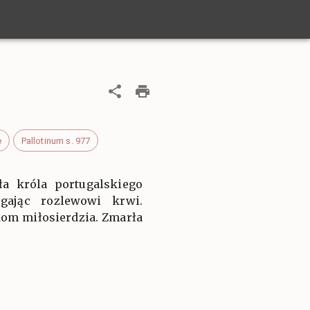
e
Pallotinum s. 977
ła króla portugalskiego
gając rozlewowi krwi.
kom miłosierdzia. Zmarła