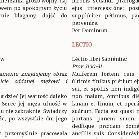
mierzania gróźb wojny, daj
furóris sedándi prærogat
ctwem po spokojnym życiu
ejus intercessióne; po
nie błagamy, dojść do
supplíciter pétimus, p
perveníre.
Per Dominum…
LECTIO
ów.
Léctio libri Sapiéntiæ
Prov 31:10-31
tamentu znajdujemy obraz
Mulíerem fortem quis i
wicie oddanej mężowi i
últimis fínibus prétium eju
sui, et spóliis non indig
ajdzie? Jej wartość daleko
non malum, ómnibus dié
! Serce jej męża ufność w
lanam et linum, et oper
mu nie zabraknie. Świadczy
suárum. Facta est quasi n
złe, po wszystkie dni jego
portans panem suum. 
dedítque prædam domést
 i przemyślnie pracowała
ancíllis suis. Consideráv