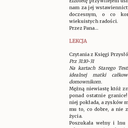
Elżbietę przywilejem uś
nam za jej wstawienni
doczesnym, o co kor
wiekuistych radości.
Przez Pana…
LEKCJA
Czytania z Księgi Przysł
Prz 31:10-31
Na kartach Starego Tes
idealnej matki całko
domownikom.
Mężną niewiastę któż zn
ponad ostatnie granice
niej pokłada, a zysków 
mu to, co dobre, a nie 
życia.
Poszukała wełny i lnu