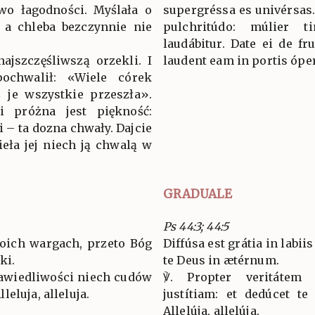
awo łagodności. Myślała o
supergréssa es univérsas. 
 a chleba bezczynnie nie
pulchritúdo: múlier 
laudábitur. Date ei de f
najszczęśliwszą orzekli. I
laudent eam in portis óper
ochwalił: «Wiele córek
ś je wszystkie przeszła».
i próżna jest piękność:
i – ta dozna chwały. Dajcie
zieła jej niech ją chwalą w
GRADUALE
Ps 44:3; 44:5
woich wargach, przeto Bóg
Diffúsa est grátia in labii
ki.
te Deus in ætérnum.
rawiedliwości niech cudów
℣. Propter veritátem
eluja, alleluja.
justítiam: et dedúcet te 
Allelúja, allelúja.