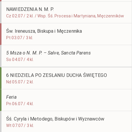
NAWIEDZENIA N. M. P.
Cz 02.07 / 2 kl. / Wsp. Śś. Procesa i Martyniana, Męczenników
Św. Ireneusza, Biskupa i Męczennika
Pt 03.07 / 3 kl.
5 Msza o N. M. P. – Salve, Sancta Parens
So 04.07 / 4 kl.
6 NIEDZIELA PO ZESŁANIU DUCHA ŚWIĘTEGO
Nd 05.07 / 2 kl.
Feria
Pn 06.07 / 4 kl.
Śś. Cyryla i Metodego, Biskupów i Wyznawców
Wt 07.07 / 3 kl.