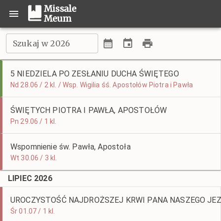
Missale
Meum
Szukaj w 2026
5 NIEDZIELA PO ZESŁANIU DUCHA ŚWIĘTEGO
Nd 28.06 / 2 kl. / Wsp. Wigilia śś. Apostołów Piotra i Pawła
ŚWIĘTYCH PIOTRA I PAWŁA, APOSTOŁÓW
Pn 29.06 / 1 kl.
Wspomnienie św. Pawła, Apostoła
Wt 30.06 / 3 kl.
LIPIEC 2026
UROCZYSTOŚĆ NAJDROŻSZEJ KRWI PANA NASZEGO JE
Śr 01.07 / 1 kl.