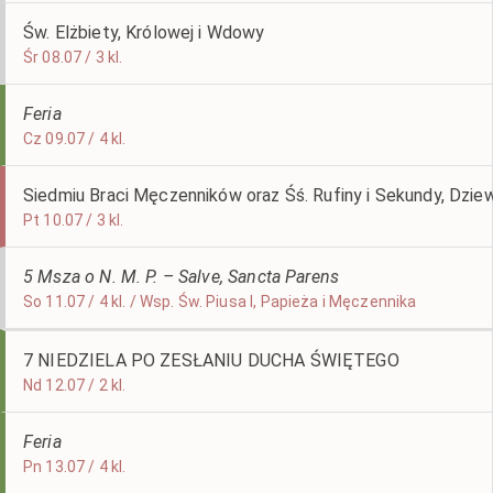
Św. Elżbiety, Królowej i Wdowy
Śr 08.07 / 3 kl.
Feria
Cz 09.07 / 4 kl.
Siedmiu Braci Męczenników oraz Śś. Rufiny i Sekundy, Dzie
Pt 10.07 / 3 kl.
5 Msza o N. M. P. – Salve, Sancta Parens
So 11.07 / 4 kl. / Wsp. Św. Piusa I, Papieża i Męczennika
7 NIEDZIELA PO ZESŁANIU DUCHA ŚWIĘTEGO
Nd 12.07 / 2 kl.
Feria
Pn 13.07 / 4 kl.