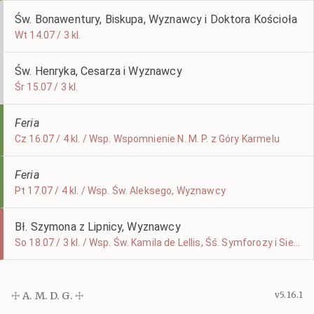
Św. Bonawentury, Biskupa, Wyznawcy i Doktora Kościoła
Wt 14.07 / 3 kl.
Św. Henryka, Cesarza i Wyznawcy
Śr 15.07 / 3 kl.
Feria
Cz 16.07 / 4 kl. / Wsp. Wspomnienie N. M. P. z Góry Karmelu
Feria
Pt 17.07 / 4 kl. / Wsp. Św. Aleksego, Wyznawcy
Bł. Szymona z Lipnicy, Wyznawcy
So 18.07 / 3 kl. / Wsp. Św. Kamila de Lellis, Śś. Symforozy i Siedmiu Jej Synów
☩ A. M. D. G. ☩
v5.16.1