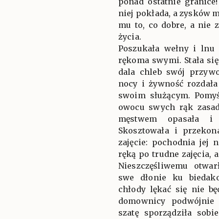
ponad ostatnie granice
niej pokłada, a zysków 
mu to, co dobre, a nie 
życia.
Poszukała wełny i lnu
rękoma swymi. Stała się
dala chleb swój przywo
nocy i żywność rozda
swoim służącym. Pomyśl
owocu swych rąk zasad
męstwem opasała i 
Skosztowała i przekona
zajęcie: pochodnia jej 
ręką po trudne zajęcia, a
Nieszczęśliwemu otwar
swe dłonie ku biedak
chłody lękać się nie b
domownicy podwójnie 
szatę sporządziła sobie