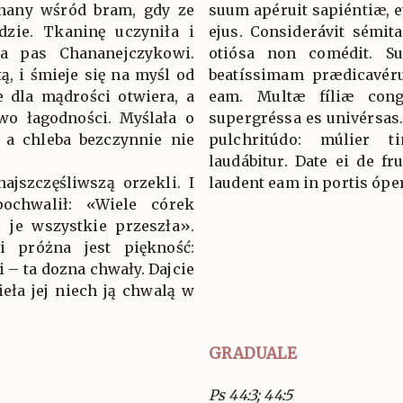
 znany wśród bram, gdy ze
suum apéruit sapiéntiæ, e
dzie. Tkaninę uczyniła i
ejus. Considerávit sémi
yła pas Chananejczykowi.
otiósa non comédit. Sur
tą, i śmieje się na myśl od
beatíssimam prædicavérun
e dla mądrości otwiera, a
eam. Multæ fíliæ congr
awo łagodności. Myślała o
supergréssa es univérsas. 
 a chleba bezczynnie nie
pulchritúdo: múlier 
laudábitur. Date ei de f
najszczęśliwszą orzekli. I
laudent eam in portis óper
ochwalił: «Wiele córek
ś je wszystkie przeszła».
i próżna jest piękność:
i – ta dozna chwały. Dajcie
zieła jej niech ją chwalą w
GRADUALE
Ps 44:3; 44:5