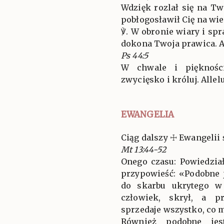
Wdzięk rozlał się na T
pobłogosławił Cię na wie
℣. W obronie wiary i sp
dokona Twoja prawica. All
Ps 44:5
W chwale i piękności
zwycięsko i króluj. Allelu
EWANGELIA
Ciąg dalszy ☩ Ewangelii 
Mt 13:44-52
Onego czasu: Powiedzia
przypowieść: «Podobne 
do skarbu ukrytego w 
człowiek, skrył, a pr
sprzedaje wszystko, co m
Również podobne jest