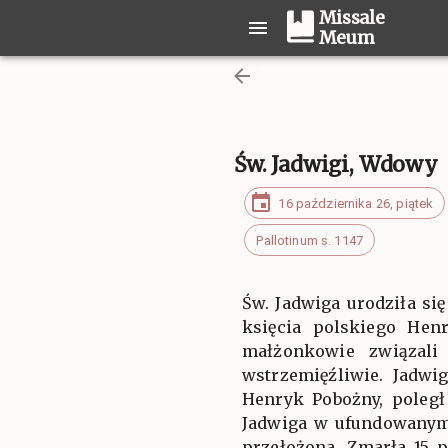
Missale
Meum
Św. Jadwigi, Wdowy
16 października 26, piątek
Pallotinum s. 1147
Św. Jadwiga urodziła si
księcia polskiego Hen
małżonkowie związali 
wstrzemięźliwie. Jadwi
Henryk Pobożny, poległ
Jadwiga w ufundowanym p
przełożona. Zmarła 15 p