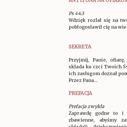
ANTYFONA NA OFIARO
Ps 44:3
Wdzięk rozlał się na t
pobłogosławił cię na wieki
SEKRETA
Przyjmij, Panie, ofiar
składa ku czci Twoich Św
ich zasługom doznał po
Przez Pana…
PREFACJA
Prefacja zwykła
Zaprawdę godne to i 
zbawienne, abyśmy za
składali dziękczynien