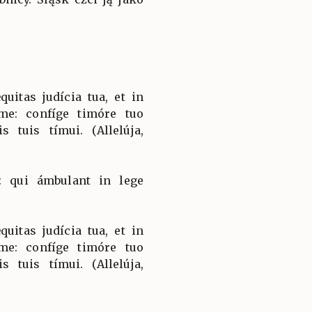
uitas judícia tua, et in
 me: confíge timóre tuo
 tuis tímui. (Allelúja,
: qui ámbulant in lege
uitas judícia tua, et in
 me: confíge timóre tuo
 tuis tímui. (Allelúja,