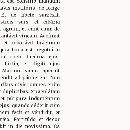
áta est consílio mánuum
avis institóris, de longe
Et de nocte surréxit,
icis suis, et cibária
it agrum, et emit eum: de
ntávit víneam. Accínxit
, et roborávit bráchium
 quia bona est negotiátio
in nocte lucérna ejus.
órtia, et dígiti ejus
. Manum suam apéruit
téndit ad páuperem. Non
óribus nivis: omnes enim
t duplícibus. Stragulátam
s et púrpura induméntum
r ejus, quando séderit cum
em fecit et véndidit, et
nǽo. Fortitúdo et decor
bit in die novíssimo. Os