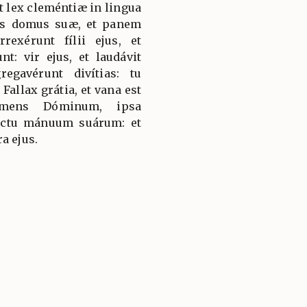
t lex cleméntiæ in lingua
tas domus suæ, et panem
rexérunt fílii ejus, et
t: vir ejus, et laudávit
egavérunt divítias: tu
Fallax grátia, et vana est
timens Dóminum, ipsa
ructu mánuum suárum: et
a ejus.