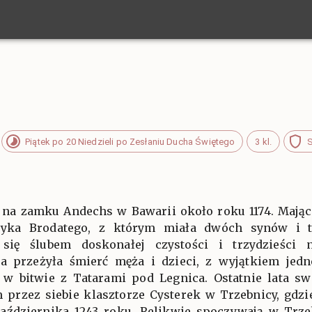
Piątek po 20 Niedzieli po Zesłaniu Ducha Świętego
3 kl.
S
ę na zamku Andechs w Bawarii około roku 1174. Mając 
ryka Brodatego, z którym miała dwóch synów i t
się ślubem doskonałej czystości i trzydzieści n
ga przeżyła śmierć męża i dzieci, z wyjątkiem jedn
 w bitwie z Tatarami pod Legnica. Ostatnie lata swo
rzez siebie klasztorze Cysterek w Trzebnicy, gdzie
aździernika 1243 roku. Relikwie spoczywają w Trzeb