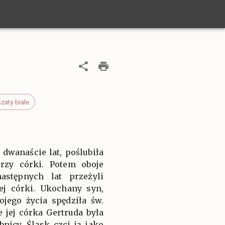
zaty białe
dwanaście lat, poślubiła
rzy córki. Potem oboje
astępnych lat przeżyli
ej córki. Ukochany syn,
jego życia spędziła św.
 jej córka Gertruda była
nicy. Śląsk czci ją jako