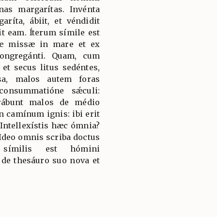
nas margarítas. Invénta
ríta, ábiit, et véndidit
t eam. Íterum símile est
æ missæ in mare et ex
ongregánti. Quam, cum
 et secus litus sedéntes,
sa, malos autem foras
consummatióne sǽculi:
arábunt malos de médio
n camínum ignis: ibi erit
 Intellexístis hæc ómnia?
: Ideo omnis scriba doctus
símilis est hómini
t de thesáuro suo nova et