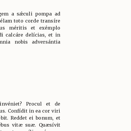
gem a sǽculi pompa ad
lam toto corde transíre
jus méritis et exémplo
 calcáre delícias, et in
nia nobis adversántia
nvéniet? Procul et de
s. Confídit in ea cor viri
ébit. Reddet ei bonum, et
bus vitæ suæ. Quæsívit