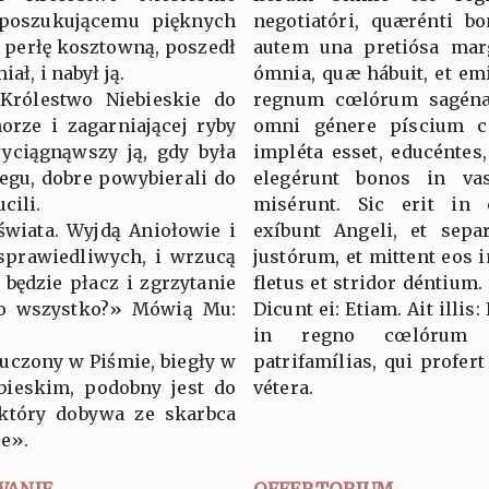
 poszukującemu pięknych
negotiatóri, quærénti bo
ą perłę kosztowną, poszedł
autem una pretiósa marga
ał, i nabył ją.
ómnia, quæ hábuit, et emi
Królestwo Niebieskie do
regnum cœlórum sagén
orze i zagarniającej ryby
omni génere píscium c
wyciągnąwszy ją, gdy była
impléta esset, educéntes,
zegu, dobre powybierali do
elegérunt bonos in va
cili.
misérunt. Sic erit in 
świata. Wyjdą Aniołowie i
exíbunt Angeli, et sep
sprawiedliwych, i wrzucą
justórum, et mittent eos i
 będzie płacz i zgrzytanie
fletus et stridor déntium.
 to wszystko?» Mówią Mu:
Dicunt ei: Etiam. Ait illis
in regno cœlórum 
 uczony w Piśmie, biegły w
patrifamílias, qui profer
bieskim, podobny jest do
vétera.
 który dobywa ze skarbca
re».