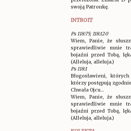
swoją Patronkę.
INTROIT
Ps 118:75; 118:120
Wiem, Panie, że słusz
sprawiedliwie mnie tr
bojaźni przed Tobą, l
(Alleluja, alleluja.)
Ps 118:1
Błogosławieni, których
którzy postępują zgodni
Chwała Ojcu…
Wiem, Panie, że słusz
sprawiedliwie mnie tr
bojaźni przed Tobą, l
(Alleluja, alleluja.)