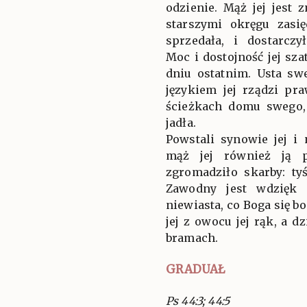
odzienie. Mąż jej jest
starszymi okręgu zasię
sprzedała, i dostarcz
Moc i dostojność jej sza
dniu ostatnim. Usta sw
językiem jej rządzi pr
ścieżkach domu swego,
jadła.
Powstali synowie jej i 
mąż jej również ją p
zgromadziło skarby: ty
Zawodny jest wdzięk 
niewiasta, co Boga się bo
jej z owocu jej rąk, a d
bramach.
GRADUAŁ
Ps 44:3; 44:5