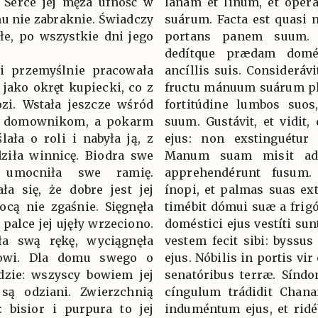
! Serce jej męża ufność w
lanam et linum, et oper
mu nie zabraknie. Świadczy
suárum. Facta est quasi n
złe, po wszystkie dni jego
portans panem suum. 
dedítque prædam domést
 i przemyślnie pracowała
ancíllis suis. Consideráv
 jako okręt kupiecki, co z
fructu mánuum suárum pla
zi. Wstała jeszcze wśród
fortitúdine lumbos suos
ła domownikom, a pokarm
suum. Gustávit, et vidit,
ała o roli i nabyła ją, z
ejus: non exstinguétur 
ziła winnicę. Biodra swe
Manum suam misit ad f
umocniła swe ramię.
apprehendérunt fusum
ła się, że dobre jest jej
ínopi, et palmas suas ex
nocą nie zgaśnie. Sięgnęła
timébit dómui suæ a frig
 palce jej ujęły wrzeciono.
doméstici ejus vestíti sun
ła swą rękę, wyciągnęła
vestem fecit sibi: byssu
owi. Dla domu swego o
ejus. Nóbilis in portis vi
ędzie: wszyscy bowiem jej
senatóribus terræ. Síndon
są odziani. Zwierzchnią
cíngulum trádidit Chana
: bisior i purpura to jej
induméntum ejus, et ridé