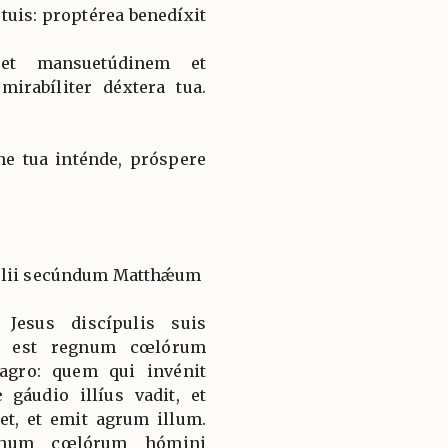
s tuis: proptérea benedíxit
 et mansuetúdinem et
mirabíliter déxtera tua.
ne tua inténde, próspere
gélii secúndum Matthǽum
 Jesus discípulis suis
le est regnum cœlórum
agro: quem qui invénit
gáudio illíus vadit, et
et, et emit agrum illum.
egnum cœlórum hómini