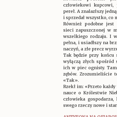
człowiekowi kupcowi,
pereł. A znalazłszy jedn
i sprzedał wszystko, co mi
Również podobne jest 
sieci zapuszczonej w m
wszelkiego rodzaju. I 
pełna, i usiadłszy na br
naczyń, a złe precz wyrzu
Tak będzie przy końcu 
wyłączą złych spośród 
ich w piec ognisty. Tam
zębów. Zrozumieliście
«Tak».
Rzekł im: «Przeto każdy
nauce o Królestwie Nie
człowieka gospodarza,
swego rzeczy nowe i sta