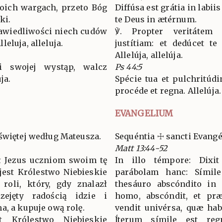
woich wargach, przeto Bóg
Diffúsa est grátia in labii
ki.
te Deus in ætérnum.
rawiedliwości niech cudów
℣. Propter veritátem
eluja, alleluja.
justítiam: et dedúcet te 
Allelúja, allelúja.
 swojej wystąp, walcz
Ps 44:5
ja.
Spécie tua et pulchritúdi
procéde et regna. Allelúja.
EVANGELIUM
świętej według Mateusza.
Sequéntia ☩ sancti Evan
Matt 13:44-52
ł Jezus uczniom swoim tę
In illo témpore: Dixit
jest Królestwo Niebieskie
parábolam hanc: Sími
roli, który, gdy znalazł
thesáuro abscóndito in 
zejęty radością idzie i
homo, abscóndit, et præ 
a, a kupuje ową rolę.
vendit univérsa, quæ hab
 Królestwo Niebieskie
Íterum símile est r