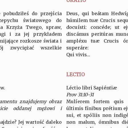
ORATIO
ę pobudziłeś do przejścia
Deus, qui beátam Hedwí
epychu światowego do
húmilem tuæ Crucis sequé
ia Krzyża Twego, spraw,
docuísti: concéde; ut e
ugi i za jej przykładem
discámus peritúras mundi
mijające rozkosze świata i
ampléxu tuæ Crucis óm
j zwyciężać wszelkie
superáre:
Qui vivis…
LECTIO
ów.
Léctio libri Sapiéntiæ
Prov 31:10-31
tamentu znajdujemy obraz
Mulíerem fortem quis i
wicie oddanej mężowi i
últimis fínibus prétium eju
sui, et spóliis non indig
ajdzie? Jej wartość daleko
non malum, ómnibus dié