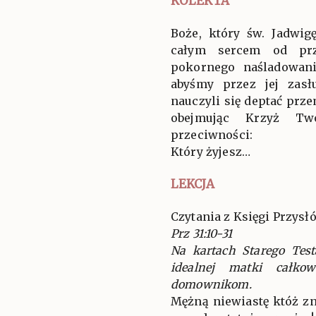
KOLEKTA
Boże, który św. Jadwig
całym sercem od prz
pokornego naśladowan
abyśmy przez jej zasł
nauczyli się deptać prze
obejmując Krzyż Twó
przeciwności:
Który żyjesz…
LEKCJA
Czytania z Księgi Przysł
Prz 31:10-31
Na kartach Starego Tes
idealnej matki całko
domownikom.
Mężną niewiastę któż zn