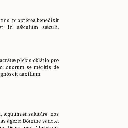
s tuis: proptérea benedíxit
et in sǽculum sǽculi.
sacrátæ plebis oblátio pro
: quorum se méritis de
ognóscit auxílium.
, æquum et salutáre, nos
ias ágere: Dómine sancte,
ne Deus: per Christum,