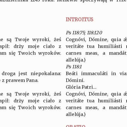
INTROITUS
Ps 118:75; 118:120
ne są Twoje wyroki, żeś
Cognóvi, Dómine, quia ǽq
apił: drży moje ciało z
veritáte tua humiliásti
ękam się Twoich wyroków.
carnes meas, a mandátis
allelúja.)
Ps 118:1
 droga jest niepokalana:
Beáti immaculáti in via
e z prawem Pana.
Dómini.
Glória Patri…
ne są Twoje wyroki, żeś
Cognóvi, Dómine, quia ǽq
apił: drży moje ciało z
veritáte tua humiliásti
ękam się Twoich wyroków.
carnes meas, a mandátis
allelúja.)