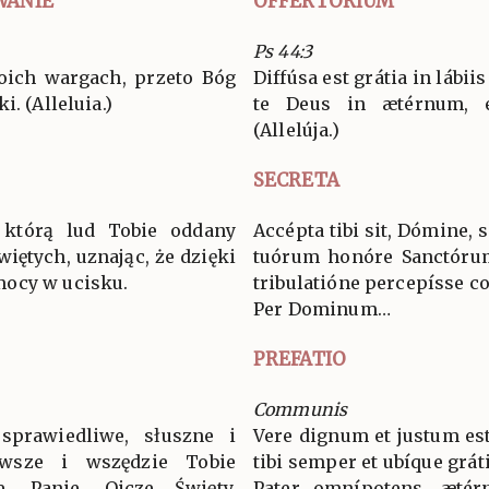
WANIE
OFFERTORIUM
Ps 44:3
woich wargach, przeto Bóg
Diffúsa est grátia in lábii
. (Alleluia.)
te Deus in ætérnum, 
(Allelúja.)
SECRETA
ę, którą lud Tobie oddany
Accépta tibi sit, Dómine, 
iętych, uznając, że dzięki
tuórum honóre Sanctórum
mocy w ucisku.
tribulatióne percepísse c
Per Dominum…
PREFATIO
Communis
sprawiedliwe, słuszne i
Vere dignum et justum est
wsze i wszędzie Tobie
tibi semper et ubíque grát
ie, Panie, Ojcze Święty,
Pater omnípotens, ætér