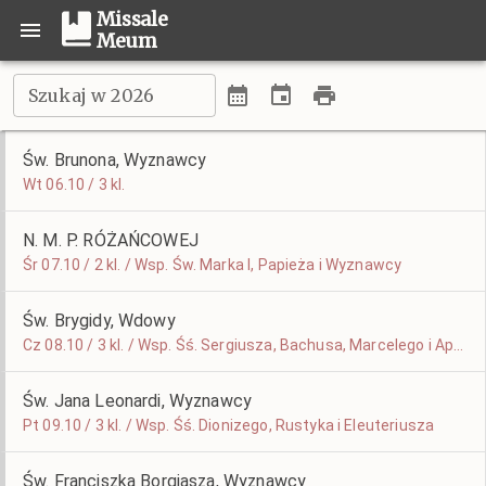
Missale
Meum
Szukaj w 2026
Św. Brunona, Wyznawcy
Wt 06.10 / 3 kl.
N. M. P. RÓŻAŃCOWEJ
Śr 07.10 / 2 kl. / Wsp. Św. Marka I, Papieża i Wyznawcy
Św. Brygidy, Wdowy
Cz 08.10 / 3 kl. / Wsp. Śś. Sergiusza, Bachusa, Marcelego i Apulejusza
Św. Jana Leonardi, Wyznawcy
Pt 09.10 / 3 kl. / Wsp. Śś. Dionizego, Rustyka i Eleuteriusza
Św. Franciszka Borgiasza, Wyznawcy