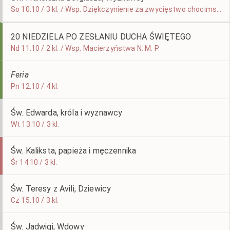
So 10.10 / 3 kl. / Wsp. Dziękczynienie za zwycięstwo chocimskie z roku 1621
20 NIEDZIELA PO ZESŁANIU DUCHA ŚWIĘTEGO
Nd 11.10 / 2 kl. / Wsp. Macierzyństwa N. M. P.
Feria
Pn 12.10 / 4 kl.
Św. Edwarda, króla i wyznawcy
Wt 13.10 / 3 kl.
Św. Kaliksta, papieża i męczennika
Śr 14.10 / 3 kl.
Św. Teresy z Avili, Dziewicy
Cz 15.10 / 3 kl.
Św. Jadwigi, Wdowy