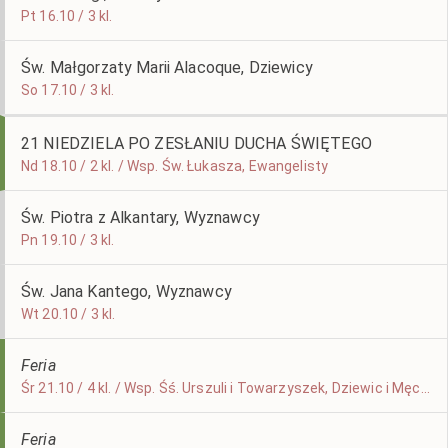
Pt 16.10 / 3 kl.
Św. Małgorzaty Marii Alacoque, Dziewicy
So 17.10 / 3 kl.
21 NIEDZIELA PO ZESŁANIU DUCHA ŚWIĘTEGO
Nd 18.10 / 2 kl. / Wsp. Św. Łukasza, Ewangelisty
Św. Piotra z Alkantary, Wyznawcy
Pn 19.10 / 3 kl.
Św. Jana Kantego, Wyznawcy
Wt 20.10 / 3 kl.
Feria
Śr 21.10 / 4 kl. / Wsp. Śś. Urszuli i Towarzyszek, Dziewic i Męczennic, Św. Hilariona, Opata
Feria