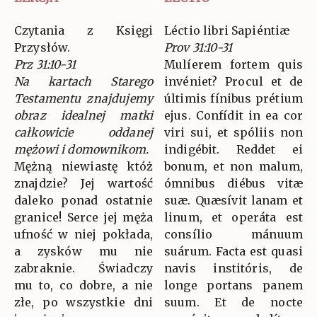
Czytania z Księgi
Léctio libri Sapiéntiæ
Przysłów.
Prov 31:10-31
Prz 31:10-31
Mulíerem fortem quis
Na kartach Starego
invéniet? Procul et de
Testamentu znajdujemy
últimis fínibus prétium
obraz idealnej matki
ejus. Confídit in ea cor
całkowicie oddanej
viri sui, et spóliis non
mężowi i domownikom.
indigébit. Reddet ei
Mężną niewiastę któż
bonum, et non malum,
znajdzie? Jej wartość
ómnibus diébus vitæ
daleko ponad ostatnie
suæ. Quæsívit lanam et
granice! Serce jej męża
linum, et operáta est
ufność w niej pokłada,
consílio mánuum
a zysków mu nie
suárum. Facta est quasi
zabraknie. Świadczy
navis institóris, de
mu to, co dobre, a nie
longe portans panem
złe, po wszystkie dni
suum. Et de nocte