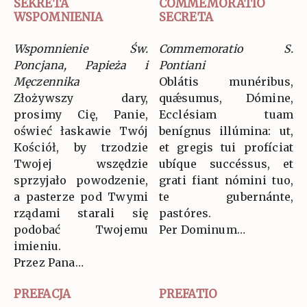
SEKRETA
COMMEMORATIO
WSPOMNIENIA
SECRETA
Wspomnienie Św.
Commemoratio S.
Poncjana, Papieża i
Pontiani
Męczennika
Oblátis munéribus,
Złożywszy dary,
quǽsumus, Dómine,
prosimy Cię, Panie,
Ecclésiam tuam
oświeć łaskawie Twój
benígnus illúmina: ut,
Kościół, by trzodzie
et gregis tui profíciat
Twojej wszędzie
ubíque succéssus, et
sprzyjało powodzenie,
grati fiant nómini tuo,
a pasterze pod Twymi
te gubernánte,
rządami starali się
pastóres.
podobać Twojemu
Per Dominum…
imieniu.
Przez Pana…
PREFACJA
PREFATIO