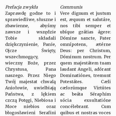
Prefacja zwykła
Communis
Zaprawdę godne to i
Vere dignum et justum
sprawiedliwe, słuszne i
est, æquum et salutáre,
zbawienne, abyśmy
nos tibi semper et
zawsze i wszędzie
ubíque grátias ágere:
Tobie składali
Dómine sancte, Pater
dziękczynienie, Panie,
omnípotens, ætérne
Ojcze Święty,
Deus: per Christum,
wszechmogący,
Dóminum nostrum. Per
wieczny Boże, przez
quem majestátem tuam
Chrystusa, Pana
laudant Angeli, adórant
naszego. Przez Niego
Dominatiónes, tremunt
Twój majestat chwalą
Potestátes. Cæli
Aniołowie, uwielbiają
cælorúmque Virtútes
Państwa, z lękiem
ac beáta Séraphim
czczą Potęgi, Niebiosa i
sócia exsultatióne
Moce niebios oraz
concélebrant. Cum
błogosławieni Serafini
quibus et nostras voces