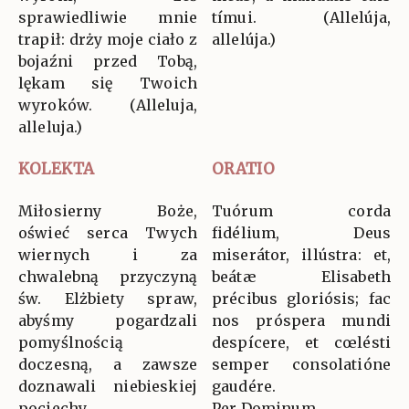
sprawiedliwie mnie
tímui. (Allelúja,
trapił: drży moje ciało z
allelúja.)
bojaźni przed Tobą,
lękam się Twoich
wyroków. (Alleluja,
alleluja.)
KOLEKTA
ORATIO
Miłosierny Boże,
Tuórum corda
oświeć serca Twych
fidélium, Deus
wiernych i za
miserátor, illústra: et,
chwalebną przyczyną
beátæ Elisabeth
św. Elżbiety spraw,
précibus gloriósis; fac
abyśmy pogardzali
nos próspera mundi
pomyślnością
despícere, et cœlésti
doczesną, a zawsze
semper consolatióne
doznawali niebieskiej
gaudére.
pociechy.
Per Dominum…