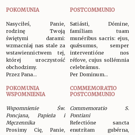
POKOMUNIA
POSTCOMMUNIO
Nasyciłeś, Panie,
Satiásti, Dómine,
rodzinę Twoją
famíliam tuam
świętymi darami:
munéribus sacris: ejus,
wzmacniaj nas stale za
quǽsumus, semper
wstawiennictwem tej,
interventióne nos
której uroczystość
réfove, cujus sollémnia
obchodzimy.
celebrámus.
Przez Pana…
Per Dominum…
POKOMUNIA
COMMEMORATIO
WSPOMNIENIA
POSTCOMMUNIO
Wspomnienie Św.
Commemoratio S.
Poncjana, Papieża i
Pontiani
Męczennika
Refectióne sancta
Prosimy Cię, Panie,
enutrítam gubérna,