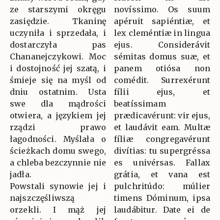
ze starszymi okręgu
novíssimo. Os suum
zasiędzie. Tkaninę
apéruit sapiéntiæ, et
uczyniła i sprzedała, i
lex cleméntiæ in lingua
dostarczyła pas
ejus. Considerávit
Chananejczykowi. Moc
sémitas domus suæ, et
i dostojność jej szatą, i
panem otiósa non
śmieje się na myśl od
comédit. Surrexérunt
dniu ostatnim. Usta
fílii ejus, et
swe dla mądrości
beatíssimam
otwiera, a językiem jej
prædicavérunt: vir ejus,
rządzi prawo
et laudávit eam. Multæ
łagodności. Myślała o
fíliæ congregavérunt
ścieżkach domu swego,
divítias: tu supergréssa
a chleba bezczynnie nie
es univérsas. Fallax
jadła.
grátia, et vana est
Powstali synowie jej i
pulchritúdo: múlier
najszczęśliwszą
timens Dóminum, ipsa
orzekli. I mąż jej
laudábitur. Date ei de