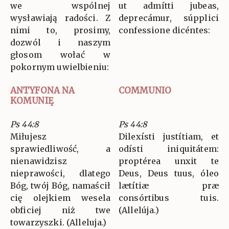
we wspólnej
ut admítti jubeas,
wysławiają radości. Z
deprecámur, súpplici
nimi to, prosimy,
confessione dicéntes:
dozwól i naszym
głosom wołać w
pokornym uwielbieniu:
ANTYFONA NA
COMMUNIO
KOMUNIĘ
Ps 44:8
Ps 44:8
Miłujesz
Dilexísti justítiam, et
sprawiedliwość, a
odísti iniquitátem:
nienawidzisz
proptérea unxit te
nieprawości, dlatego
Deus, Deus tuus, óleo
Bóg, twój Bóg, namaścił
lætítiæ præ
cię olejkiem wesela
consórtibus tuis.
obficiej niż twe
(Allelúja.)
towarzyszki. (Alleluja.)