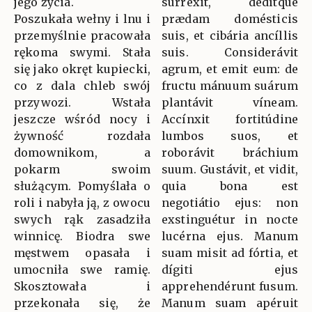
jego życia.
surréxit, dedítque
Poszukała wełny i lnu i
prædam domésticis
przemyślnie pracowała
suis, et cibária ancíllis
rękoma swymi. Stała
suis. Considerávit
się jako okręt kupiecki,
agrum, et emit eum: de
co z dala chleb swój
fructu mánuum suárum
przywozi. Wstała
plantávit víneam.
jeszcze wśród nocy i
Accínxit fortitúdine
żywność rozdała
lumbos suos, et
domownikom, a
roborávit bráchium
pokarm swoim
suum. Gustávit, et vidit,
służącym. Pomyślała o
quia bona est
roli i nabyła ją, z owocu
negotiátio ejus: non
swych rąk zasadziła
exstinguétur in nocte
winnicę. Biodra swe
lucérna ejus. Manum
męstwem opasała i
suam misit ad fórtia, et
umocniła swe ramię.
dígiti ejus
Skosztowała i
apprehendérunt fusum.
przekonała się, że
Manum suam apéruit