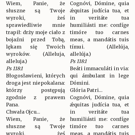
Wiem, Panie, że
Cognóvi, Dómine, quia
słuszne są Twoje
ǽquitas judícia tua, et
wyroki, żeś
in veritáte tua
sprawiedliwie mnie
humiliásti me: confíge
trapił: drży moje ciało z
timóre tuo carnes
bojaźni przed Tobą,
meas, a mandátis tuis
lękam się Twoich
tímui. (Allelúja,
wyroków. (Alleluja,
allelúja.)
alleluja.)
Ps 118:1
Ps 118:1
Beáti immaculáti in via:
Błogosławieni, których
qui ámbulant in lege
droga jest niepokalana:
Dómini.
którzy postępują
Glória Patri…
zgodnie z prawem
Cognóvi, Dómine, quia
Pana.
ǽquitas judícia tua, et
Chwała Ojcu…
in veritáte tua
Wiem, Panie, że
humiliásti me: confíge
słuszne są Twoje
timóre tuo carnes
wyroki, żeś
meas, a mandátis tuis