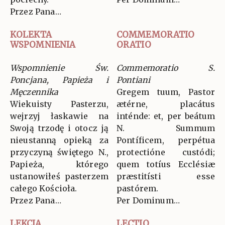
Przez Pana…
KOLEKTA
COMMEMORATIO
WSPOMNIENIA
ORATIO
Wspomnienie Św.
Commemoratio S.
Poncjana, Papieża i
Pontiani
Męczennika
Gregem tuum, Pastor
Wiekuisty Pasterzu,
ætérne, placátus
wejrzyj łaskawie na
inténde: et, per beátum
Swoją trzodę i otocz ją
N. Summum
nieustanną opieką za
Pontíficem, perpétua
przyczyną świętego N.,
protectióne custódi;
Papieża, którego
quem totíus Ecclésiæ
ustanowiłeś pasterzem
præstitísti esse
całego Kościoła.
pastórem.
Przez Pana…
Per Dominum…
LEKCJA
LECTIO