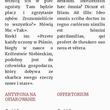
wrzucą ich w piec
déntium. Intellexístis
ognisty. Tam będzie
hæc ómnia? Dicunt ei:
płacz i zgrzytanie
Etiam. Ait illis: Ideo
zębów. Zrozumieliście
omnis scriba doctus in
to wszystko?» Mówią
regno cœlórum símilis
Mu: «Tak».
est hómini
Rzekł im: «Przeto
patrifamílias, qui
każdy uczony w Piśmie,
profert de thesáuro suo
biegły w nauce o
nova et vétera.
Królestwie Niebieskim,
podobny jest do
człowieka gospodarza,
który dobywa ze
skarbca swego rzeczy
nowe i stare».
ANTYFONA NA
OFFERTORIUM
OFIAROWANIE