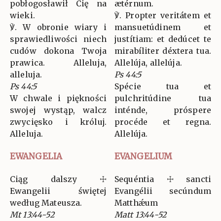
pobłogosławił Cię na
ætérnum.
wieki.
℣. Propter veritátem et
℣. W obronie wiary i
mansuetúdinem et
sprawiedliwości niech
justítiam: et dedúcet te
cudów dokona Twoja
mirabíliter déxtera tua.
prawica. Alleluja,
Allelúja, allelúja.
alleluja.
Ps 44:5
Ps 44:5
Spécie tua et
W chwale i piękności
pulchritúdine tua
swojej wystąp, walcz
inténde, próspere
zwycięsko i króluj.
procéde et regna.
Alleluja.
Allelúja.
EWANGELIA
EVANGELIUM
Ciąg dalszy ☩
Sequéntia ☩ sancti
Ewangelii świętej
Evangélii secúndum
według Mateusza.
Matthǽum
Mt 13:44-52
Matt 13:44-52