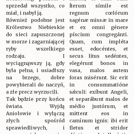
sprzedał wszystko, co
Íterum símile est
miał, i nabył ją.
regnum cœlórum
Również podobne jest
sagénæ missæ in mare
Królestwo Niebieskie
et ex omni génere
do sieci zapuszczonej
píscium congregánti.
w morze i zagarniającej
Quam, cum impléta
ryby wszelkiego
esset, educéntes, et
rodzaju. I
secus litus sedéntes,
wyciągnąwszy ją, gdy
elegérunt bonos in
była pełna, i usiadłszy
vasa, malos autem
na brzegu, dobre
foras misérunt. Sic erit
powybierali do naczyń,
in consummatióne
a złe precz wyrzucili.
sǽculi: exíbunt Angeli,
Tak będzie przy końcu
et separábunt malos de
świata. Wyjdą
médio justórum, et
Aniołowie i wyłączą
mittent eos in
złych spośród
camínum ignis: ibi erit
sprawiedliwych, i
fletus et stridor