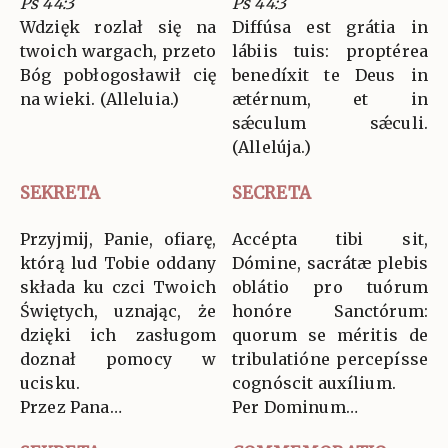
Ps 44:3
Ps 44:3
Wdzięk rozlał się na
Diffúsa est grátia in
twoich wargach, przeto
lábiis tuis: proptérea
Bóg pobłogosławił cię
benedíxit te Deus in
na wieki. (Alleluia.)
ætérnum, et in
sǽculum sǽculi.
(Allelúja.)
SEKRETA
SECRETA
Przyjmij, Panie, ofiarę,
Accépta tibi sit,
którą lud Tobie oddany
Dómine, sacrátæ plebis
składa ku czci Twoich
oblátio pro tuórum
Świętych, uznając, że
honóre Sanctórum:
dzięki ich zasługom
quorum se méritis de
doznał pomocy w
tribulatióne percepísse
ucisku.
cognóscit auxílium.
Przez Pana…
Per Dominum…