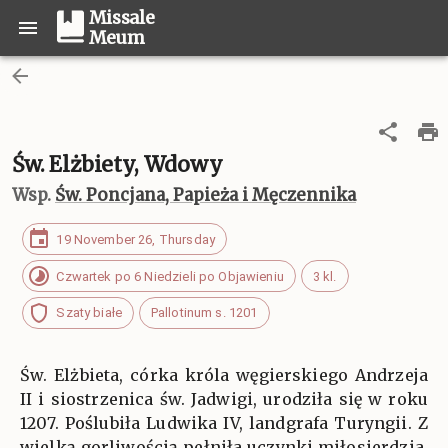
Missale
Meum
Św. Elżbiety, Wdowy
Wsp.
Św. Poncjana, Papieża i Męczennika
19 November 26, Thursday
Czwartek po 6 Niedzieli po Objawieniu
3 kl.
Szaty białe
Pallotinum s. 1201
Św. Elżbieta, córka króla węgierskiego Andrzeja
II i siostrzenica św. Jadwigi, urodziła się w roku
1207. Poślubiła Ludwika IV, landgrafa Turyngii. Z
wielką gorliwością pełniła uczynki miłosierdzia,