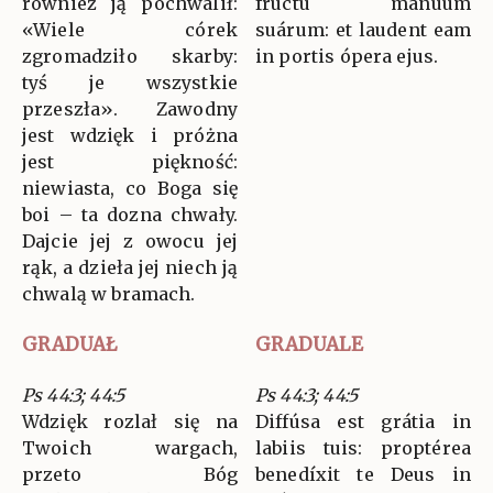
również ją pochwalił:
fructu mánuum
«Wiele córek
suárum: et laudent eam
zgromadziło skarby:
in portis ópera ejus.
tyś je wszystkie
przeszła». Zawodny
jest wdzięk i próżna
jest piękność:
niewiasta, co Boga się
boi – ta dozna chwały.
Dajcie jej z owocu jej
rąk, a dzieła jej niech ją
chwalą w bramach.
GRADUAŁ
GRADUALE
Ps 44:3; 44:5
Ps 44:3; 44:5
Wdzięk rozlał się na
Diffúsa est grátia in
Twoich wargach,
labiis tuis: proptérea
przeto Bóg
benedíxit te Deus in