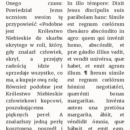
Onego czasu:
In illo témpore: Dixit
Powiedział Jezus
Jesus discípulis suis
uczniom swoim tę
parábolam hanc: Símile
przypowieść: «Podobne
est regnum cœlórum
jest Królestwo
thesáuro abscóndito in
Niebieskie do skarbu
agro: quem qui invénit
ukrytego w roli, który,
homo, abscóndit, et
gdy znalazł człowiek,
præ gáudio illíus vadit,
skrył, a przejęty
et vendit univérsa, quæ
radością idzie i
habet, et emit agrum
sprzedaje wszystko, co
illum. ¶ Íterum símile
ma, a kupuje ową rolę.
est regnum cœlórum
Również podobne jest
hómini negotiatóri,
Królestwo Niebieskie
quærénti bonas
człowiekowi kupcowi,
margarítas. Invénta
poszukującemu
autem una pretiósa
pięknych pereł. A
margaríta, ábiit, et
znalazłszy jedną perłę
véndidit ómnia, quæ
kosztowną, poszedł i
hábuit, et emit eam.