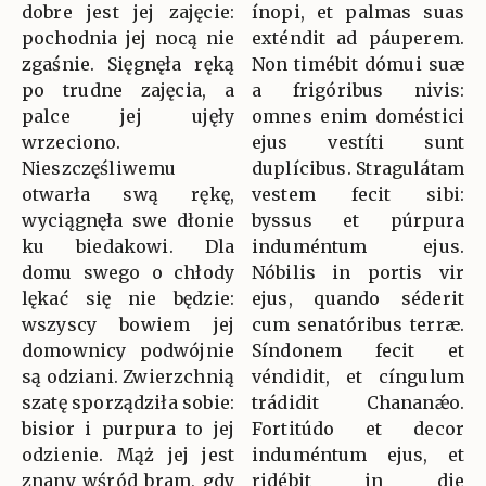
dobre jest jej zajęcie:
ínopi, et palmas suas
pochodnia jej nocą nie
exténdit ad páuperem.
zgaśnie. Sięgnęła ręką
Non timébit dómui suæ
po trudne zajęcia, a
a frigóribus nivis:
palce jej ujęły
omnes enim doméstici
wrzeciono.
ejus vestíti sunt
Nieszczęśliwemu
duplícibus. Stragulátam
otwarła swą rękę,
vestem fecit sibi:
wyciągnęła swe dłonie
byssus et púrpura
ku biedakowi. Dla
induméntum ejus.
domu swego o chłody
Nóbilis in portis vir
lękać się nie będzie:
ejus, quando séderit
wszyscy bowiem jej
cum senatóribus terræ.
domownicy podwójnie
Síndonem fecit et
są odziani. Zwierzchnią
véndidit, et cíngulum
szatę sporządziła sobie:
trádidit Chananǽo.
bisior i purpura to jej
Fortitúdo et decor
odzienie. Mąż jej jest
induméntum ejus, et
znany wśród bram, gdy
ridébit in die