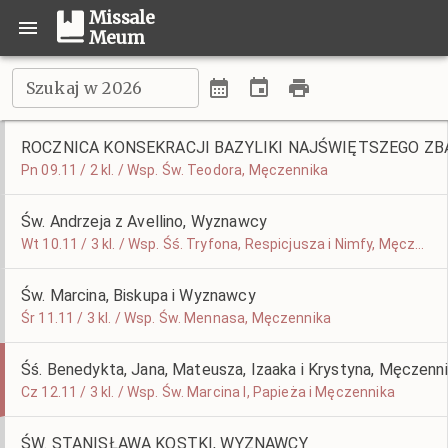
Missale
Meum
Szukaj w 2026
ROCZNICA KONSEKRACJI BAZYLIKI NAJŚWIĘTSZEGO ZB
Pn 09.11 / 2 kl. / Wsp. Św. Teodora, Męczennika
Św. Andrzeja z Avellino, Wyznawcy
Wt 10.11 / 3 kl. / Wsp. Śś. Tryfona, Respicjusza i Nimfy, Męczenników
Św. Marcina, Biskupa i Wyznawcy
Śr 11.11 / 3 kl. / Wsp. Św. Mennasa, Męczennika
Śś. Benedykta, Jana, Mateusza, Izaaka i Krystyna, Męczenn
Cz 12.11 / 3 kl. / Wsp. Św. Marcina I, Papieża i Męczennika
ŚW. STANISŁAWA KOSTKI, WYZNAWCY