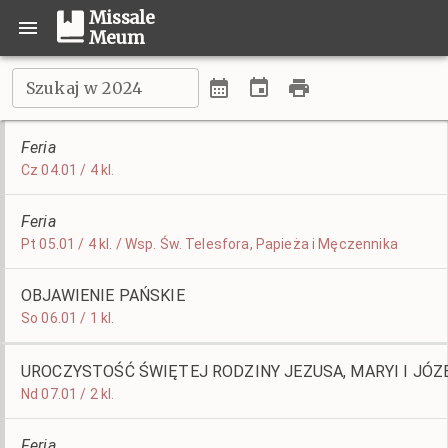
Missale
Meum
Szukaj w 2024
Feria
Cz 04.01 / 4 kl.
Feria
Pt 05.01 / 4 kl. / Wsp. Św. Telesfora, Papieża i Męczennika
OBJAWIENIE PAŃSKIE
So 06.01 / 1 kl.
UROCZYSTOŚĆ ŚWIĘTEJ RODZINY JEZUSA, MARYI I JÓZ
Nd 07.01 / 2 kl.
Feria