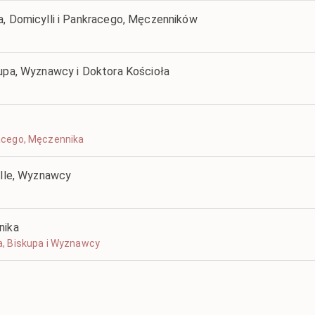
a, Domicylli i Pankracego, Męczenników
kupa, Wyznawcy i Doktora Kościoła
ifacego, Męczennika
alle, Wyznawcy
nika
lda, Biskupa i Wyznawcy