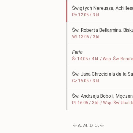
Świętych Nereusza, Achilles
Pn 12.05 / 3 kl.
Św. Roberta Bellarmina, Bis
Wt 13.05 / 3 kl.
Feria
Śr 14.05 / 4 kl. / Wsp. Św. Bon
Św. Jana Chrzciciela de la S
Cz 15.05 / 3 kl.
Św. Andrzeja Boboli, Męczen
Pt 16.05 / 3 kl. / Wsp. Św. Uba
☩ A. M. D. G. ☩