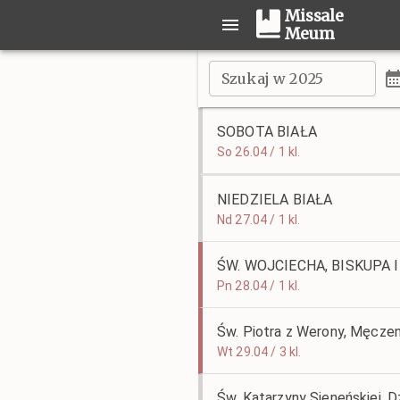
Missale
Meum
Szukaj w 2025
SOBOTA BIAŁA
So 26.04 / 1 kl.
NIEDZIELA BIAŁA
Nd 27.04 / 1 kl.
ŚW. WOJCIECHA, BISKUPA 
Pn 28.04 / 1 kl.
Św. Piotra z Werony, Męczen
Wt 29.04 / 3 kl.
Św. Katarzyny Sieneńskiej, D