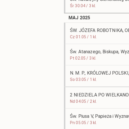
Śr 30.04 / 3 kl.
MAJ 2025
ŚW. JÓZEFA ROBOTNIKA, O
Cz 01.05 / 1 kl.
Św. Atanazego, Biskupa, Wy
Pt 02.05 / 3 kl.
N. M. P., KRÓLOWEJ POLS
So 03.05 / 1 kl.
2 NIEDZIELA PO WIELKAN
Nd 04.05 / 2 kl.
Św. Piusa V, Papieża i Wyzn
Pn 05.05 / 3 kl.