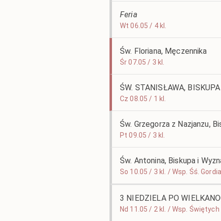
Feria
Wt 06.05 / 4 kl.
Św. Floriana, Męczennika
Śr 07.05 / 3 kl.
ŚW. STANISŁAWA, BISKUPA
Cz 08.05 / 1 kl.
Św. Grzegorza z Nazjanzu, B
Pt 09.05 / 3 kl.
Św. Antonina, Biskupa i Wyz
So 10.05 / 3 kl. / Wsp. Śś. Gor
3 NIEDZIELA PO WIELKAN
Nd 11.05 / 2 kl. / Wsp. Świętych