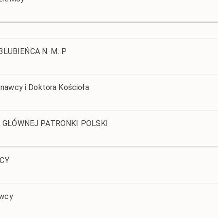
BLUBIEŃCA N. M. P
znawcy i Doktora Kościoła
KI, GŁÓWNEJ PATRONKI POLSKI
OCY
awcy