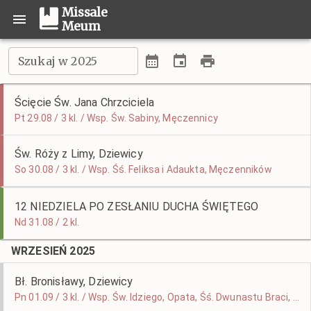
Missale
Meum
Szukaj w 2025
Ścięcie Św. Jana Chrzciciela
Pt 29.08 / 3 kl. / Wsp. Św. Sabiny, Męczennicy
Św. Róży z Limy, Dziewicy
So 30.08 / 3 kl. / Wsp. Śś. Feliksa i Adaukta, Męczenników
12 NIEDZIELA PO ZESŁANIU DUCHA ŚWIĘTEGO
Nd 31.08 / 2 kl.
WRZESIEŃ 2025
Bł. Bronisławy, Dziewicy
Pn 01.09 / 3 kl. / Wsp. Św. Idziego, Opata, Śś. Dwunastu Braci, Męczenników