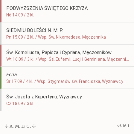
PODWYŻSZENIA ŚWIĘTEGO KRZYŻA
Nd 14.09 / 2 kl.
SIEDMIU BOLEŚCI N. M. P.
Pn 15.09 / 2 kl. / Wsp. Św. Nikomedesa, Męczennika
Św. Korneliusza, Papieża i Cypriana, Męczenników
Wt 16.09 / 3 kl. / Wsp. Śś. Eufemii, Łucji i Geminiana, Męczenników
Feria
Śr 17.09 / 4 kl. / Wsp. Stygmatów św. Franciszka, Wyznawcy
Św. Józefa z Kupertynu, Wyznawcy
Cz 18.09 / 3 kl.
☩ A. M. D. G. ☩
v5.16.1