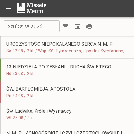
Missale
Meum
Szukaj w 2026
UROCZYSTOŚĆ NIEPOKALANEGO SERCA N. M. P.
So 22.08 / 2 kl. / Wsp. Śś. Tymoteusza, Hipolita i Symforiana, Męczenników
13 NIEDZIELA PO ZESŁANIU DUCHA ŚWIĘTEGO
Nd 23.08 / 2 kl.
ŚW. BARTŁOMIEJA, APOSTOŁA
Pn 24.08 / 2 kl.
Św. Ludwika, Króla i Wyznawcy
Wt 25.08 / 3 kl.
N. M. P. JASNOGÓRSKIEJ CZYLI CZĘSTOCHOWSKIEJ