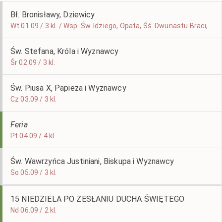
Bł. Bronisławy, Dziewicy
Wt 01.09 / 3 kl. / Wsp. Św. Idziego, Opata, Śś. Dwunastu Braci, Męczenników
Św. Stefana, Króla i Wyznawcy
Śr 02.09 / 3 kl.
Św. Piusa X, Papieża i Wyznawcy
Cz 03.09 / 3 kl.
Feria
Pt 04.09 / 4 kl.
Św. Wawrzyńca Justiniani, Biskupa i Wyznawcy
So 05.09 / 3 kl.
15 NIEDZIELA PO ZESŁANIU DUCHA ŚWIĘTEGO
Nd 06.09 / 2 kl.