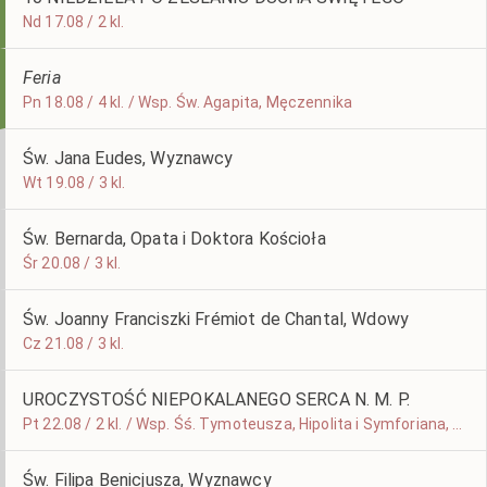
Nd 17.08 / 2 kl.
Feria
Pn 18.08 / 4 kl. / Wsp. Św. Agapita, Męczennika
Św. Jana Eudes, Wyznawcy
Wt 19.08 / 3 kl.
Św. Bernarda, Opata i Doktora Kościoła
Śr 20.08 / 3 kl.
Św. Joanny Franciszki Frémiot de Chantal, Wdowy
Cz 21.08 / 3 kl.
UROCZYSTOŚĆ NIEPOKALANEGO SERCA N. M. P.
Pt 22.08 / 2 kl. / Wsp. Śś. Tymoteusza, Hipolita i Symforiana, Męczenników
Św. Filipa Benicjusza, Wyznawcy