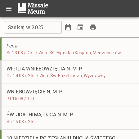
Missale
Meum
Szukaj w 2025
Feria
Śr 13.08 / 4 kl. / Wsp. Śś. Hipolita i Kasjana, Męczenników
WIGILIA WNIEBOWZIĘCIA N. M. P.
Cz 14.08 / 2 kl. / Wsp. Św. Euzebiusza, Wyznawcy
WNIEBOWZIĘCIE N. M. P.
Pt 15.08 / 1 kl.
ŚW. JOACHIMA, OJCA N. M. P.
So 16.08 / 2 kl.
10 NIEDZIELA PO ZESŁANIU DUCHA ŚWIĘTEGO