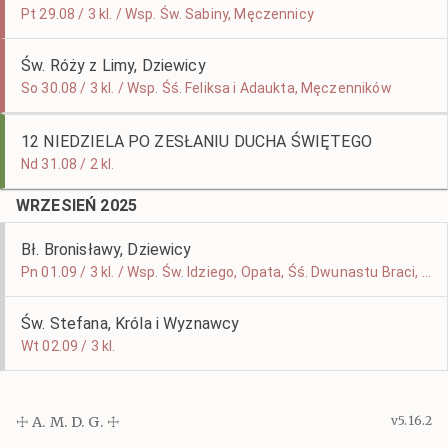
Pt 29.08 / 3 kl. / Wsp. Św. Sabiny, Męczennicy
Św. Róży z Limy, Dziewicy
So 30.08 / 3 kl. / Wsp. Śś. Feliksa i Adaukta, Męczenników
12 NIEDZIELA PO ZESŁANIU DUCHA ŚWIĘTEGO
Nd 31.08 / 2 kl.
WRZESIEŃ 2025
Bł. Bronisławy, Dziewicy
Pn 01.09 / 3 kl. / Wsp. Św. Idziego, Opata, Śś. Dwunastu Braci, Męczenników
Św. Stefana, Króla i Wyznawcy
Wt 02.09 / 3 kl.
☩ A. M. D. G. ☩
v5.16.2