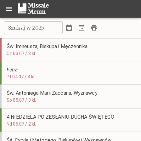
Missale
Meum
Szukaj w 2025
Św. Ireneusza, Biskupa i Męczennika
Cz 03.07 / 3 kl.
Feria
Pt 04.07 / 4 kl.
Św. Antoniego Marii Zaccaria, Wyznawcy
So 05.07 / 3 kl.
4 NIEDZIELA PO ZESŁANIU DUCHA ŚWIĘTEGO
Nd 06.07 / 2 kl.
Śś. Cyryla i Metodego, Biskupów i Wyznawców