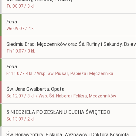
Tu 08.07 / 3 kl.
Feria
We 09.07 / 4 kl.
Siedmiu Braci Męczenników oraz Śś. Rufiny i Sekundy, Dzie
Th 10.07 / 3 kl.
Feria
Fr 11.07 / 4 kl. / Wsp. Św. Piusa I, Papieża i Męczennika
Św. Jana Gwalberta, Opata
Sa 12.07 / 3 kl. / Wsp. Śś. Nabora i Feliksa, Męczenników
5 NIEDZIELA PO ZESŁANIU DUCHA ŚWIĘTEGO
Su 13.07 / 2 kl.
Św. Bonawentury, Biskupa, Wyznawcy i Doktora Kościoła