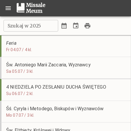
Missale
Meum
Szukaj w 2025
Feria
Fr 04.07 / 4 kl.
Św. Antoniego Marii Zaccaria, Wyznawcy
Sa 05.07 / 3 kl.
4 NIEDZIELA PO ZESŁANIU DUCHA ŚWIĘTEGO
Su 06.07 / 2 kl.
Śś. Cyryla i Metodego, Biskupów i Wyznawców
Mo 07.07 / 3 kl.
Św. Elżbiety, Królowej i Wdowy