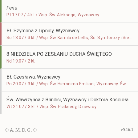
Feria
Pt 17.07 / 4 kl. / Wsp. Św. Aleksego, Wyznawcy
Bł. Szymona z Lipnicy, Wyznawcy
So 18.07 / 3 kl. / Wsp. Św. Kamila de Lellis, Śś. Symforozy i Siedmiu Jej Synów
8 NIEDZIELA PO ZESŁANIU DUCHA ŚWIĘTEGO
Nd 19.07 / 2 kl.
Bł. Czesława, Wyznawcy
Pn 20.07 / 3 kl. / Wsp. Św. Hieronima Emiliani, Wyznawcy, Św. Małgorzaty, Dziewicy i Męczennicy
Św. Wawrzyńca z Brindisi, Wyznawcy i Doktora Kościoła
Wt 21.07 / 3 kl. / Wsp. Św. Praksedy, Dziewicy
☩ A. M. D. G. ☩
v5.16.1