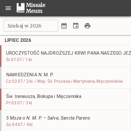
Missale
Meum
Szukaj w 2026
LIPIEC 2026
UROCZYSTOŚĆ NAJDROŻSZEJ KRWI PANA NASZEGO JE
Śr 01.07 / 1 kl.
NAWIEDZENIA N. M. P.
Cz 02.07 / 2 kl. / Wsp. Śś. Procesa i Martyniana, Męczenników
Św. Ireneusza, Biskupa i Męczennika
Pt 03.07 / 3 kl.
5 Msza o N. M. P. – Salve, Sancta Parens
So 04.07 / 4 kl.