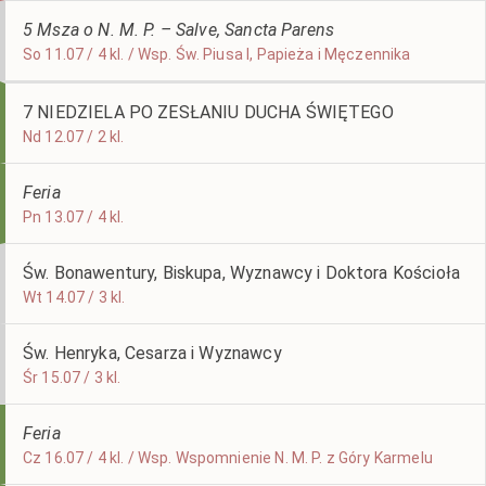
5 Msza o N. M. P. – Salve, Sancta Parens
So 11.07 / 4 kl. / Wsp. Św. Piusa I, Papieża i Męczennika
7 NIEDZIELA PO ZESŁANIU DUCHA ŚWIĘTEGO
Nd 12.07 / 2 kl.
Feria
Pn 13.07 / 4 kl.
Św. Bonawentury, Biskupa, Wyznawcy i Doktora Kościoła
Wt 14.07 / 3 kl.
Św. Henryka, Cesarza i Wyznawcy
Śr 15.07 / 3 kl.
Feria
Cz 16.07 / 4 kl. / Wsp. Wspomnienie N. M. P. z Góry Karmelu