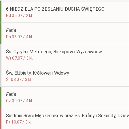
6 NIEDZIELA PO ZESŁANIU DUCHA ŚWIĘTEGO
Nd 05.07 / 2 kl.
Feria
Pn 06.07 / 4 kl.
Śś. Cyryla i Metodego, Biskupów i Wyznawców
Wt 07.07 / 3 kl.
Św. Elżbiety, Królowej i Wdowy
Śr 08.07 / 3 kl.
Feria
Cz 09.07 / 4 kl.
Siedmiu Braci Męczenników oraz Śś. Rufiny i Sekundy, Dzie
Pt 10.07 / 3 kl.