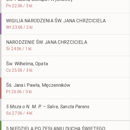
Pn 22.06 / 3 kl.
WIGILIA NARODZENIA ŚW. JANA CHRZCICIELA
Wt 23.06 / 2 kl.
NARODZENIE ŚW. JANA CHRZCICIELA
Śr 24.06 / 1 kl.
Św. Wilhelma, Opata
Cz 25.06 / 3 kl.
Śś. Jana i Pawła, Męczenników
Pt 26.06 / 3 kl.
5 Msza o N. M. P. – Salve, Sancta Parens
So 27.06 / 4 kl.
5 NIEDZIELA PO ZESŁANIU DUCHA ŚWIĘTEGO