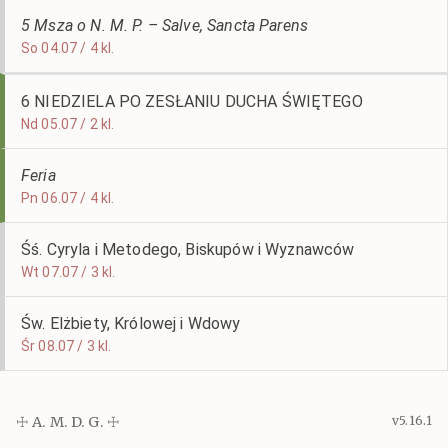
5 Msza o N. M. P. – Salve, Sancta Parens
So 04.07 / 4 kl.
6 NIEDZIELA PO ZESŁANIU DUCHA ŚWIĘTEGO
Nd 05.07 / 2 kl.
Feria
Pn 06.07 / 4 kl.
Śś. Cyryla i Metodego, Biskupów i Wyznawców
Wt 07.07 / 3 kl.
Św. Elżbiety, Królowej i Wdowy
Śr 08.07 / 3 kl.
☩ A. M. D. G. ☩
v5.16.1