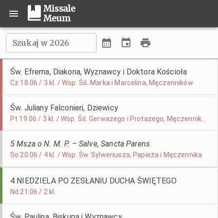
Missale
Meum
Szukaj w 2026
Św. Efrema, Diakona, Wyznawcy i Doktora Kościoła
Cz 18.06 / 3 kl. / Wsp. Śś. Marka i Marcelina, Męczenników
Św. Juliany Falconieri, Dziewicy
Pt 19.06 / 3 kl. / Wsp. Śś. Gerwazego i Protazego, Męczenników
5 Msza o N. M. P. – Salve, Sancta Parens
So 20.06 / 4 kl. / Wsp. Św. Sylweriusza, Papieża i Męczennika
4 NIEDZIELA PO ZESŁANIU DUCHA ŚWIĘTEGO
Nd 21.06 / 2 kl.
Św. Paulina, Biskupa i Wyznawcy