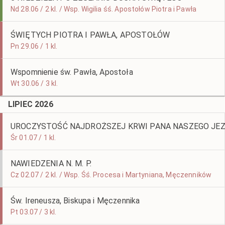
Nd 28.06 / 2 kl. / Wsp. Wigilia śś. Apostołów Piotra i Pawła
ŚWIĘTYCH PIOTRA I PAWŁA, APOSTOŁÓW
Pn 29.06 / 1 kl.
Wspomnienie św. Pawła, Apostoła
Wt 30.06 / 3 kl.
LIPIEC 2026
UROCZYSTOŚĆ NAJDROŻSZEJ KRWI PANA NASZEGO JE
Śr 01.07 / 1 kl.
NAWIEDZENIA N. M. P.
Cz 02.07 / 2 kl. / Wsp. Śś. Procesa i Martyniana, Męczenników
Św. Ireneusza, Biskupa i Męczennika
Pt 03.07 / 3 kl.